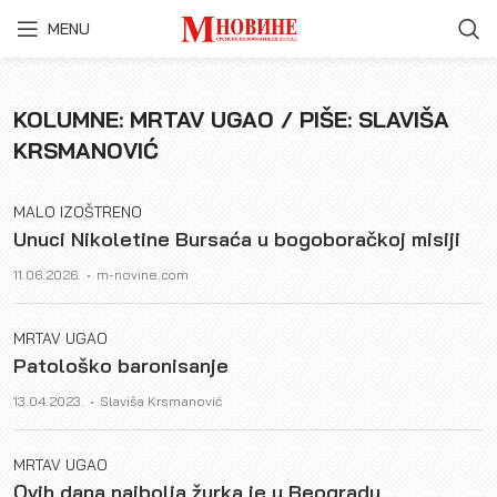
MENU
KOLUMNE: MRTAV UGAO / PIŠE: SLAVIŠA
KRSMANOVIĆ
MALO IZOŠTRENO
Unuci Nikoletine Bursaća u bogoboračkoj misiji
Author
11.06.2026.
m-novine.com
MRTAV UGAO
Patološko baronisanje
Author
13.04.2023.
Slaviša Krsmanović
MRTAV UGAO
Ovih dana najbolja žurka je u Beogradu