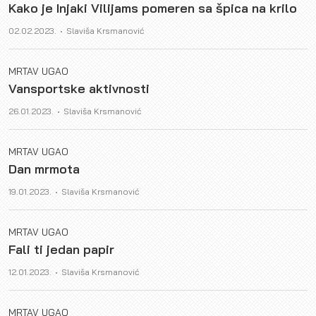
Kako je Injaki Vilijams pomeren sa špica na krilo
Author
02.02.2023.
Slaviša Krsmanović
MRTAV UGAO
Vansportske aktivnosti
Author
26.01.2023.
Slaviša Krsmanović
MRTAV UGAO
Dan mrmota
Author
19.01.2023.
Slaviša Krsmanović
MRTAV UGAO
Fali ti jedan papir
Author
12.01.2023.
Slaviša Krsmanović
MRTAV UGAO