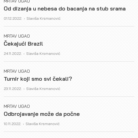
MRTAV UGAO
Od dizanja u nebesa do bacanja na stub srama
Author
01.12.2022.
Slaviša Krsmanović
MRTAV UGAO
Čekajući Brazil
Author
24.11.2022.
Slaviša Krsmanović
MRTAV UGAO
Turnir koji smo svi čekali?
Author
23.11.2022.
Slaviša Krsmanović
MRTAV UGAO
Odbrojavanje može da počne
Author
10.11.2022.
Slaviša Krsmanović