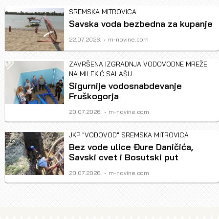
SREMSKA MITROVICA
Savska voda bezbedna za kupanje
Author
22.07.2026.
m-novine.com
ZAVRŠENA IZGRADNJA VODOVODNE MREŽE
NA MILEKIĆ SALAŠU
Sigurnije vodosnabdevanje
Fruškogorja
Author
20.07.2026.
m-novine.com
JKP "VODOVOD" SREMSKA MITROVICA
Bez vode ulice Đure Daničića,
Savski cvet i Bosutski put
Author
20.07.2026.
m-novine.com