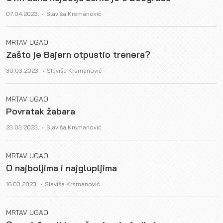
Author
07.04.2023.
Slaviša Krsmanović
MRTAV UGAO
Zašto je Bajern otpustio trenera?
Author
30.03.2023.
Slaviša Krsmanović
MRTAV UGAO
Povratak žabara
Author
23.03.2023.
Slaviša Krsmanović
MRTAV UGAO
O najboljima i najglupljima
Author
16.03.2023.
Slaviša Krsmanović
MRTAV UGAO