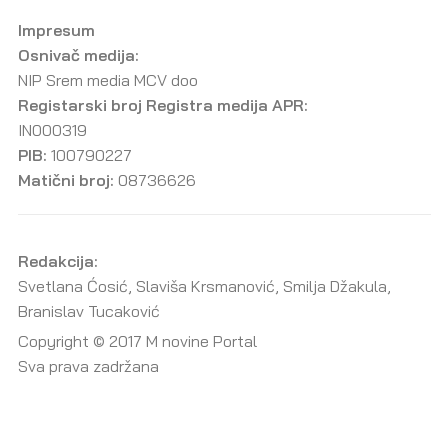
Impresum
Osnivač medija:
NIP Srem media MCV doo
Registarski broj Registra medija APR:
IN000319
PIB:
100790227
Matični broj:
08736626
Redakcija:
Svetlana Ćosić, Slaviša Krsmanović, Smilja Džakula,
Branislav Tucaković
Copyright © 2017 M novine Portal
Sva prava zadržana