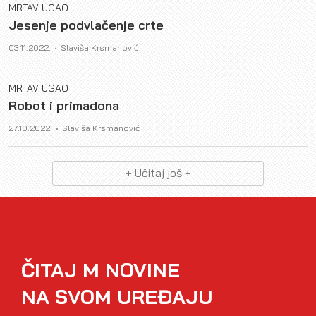
MRTAV UGAO
Jesenje podvlačenje crte
Author
03.11.2022.
Slaviša Krsmanović
MRTAV UGAO
Robot i primadona
Author
27.10.2022.
Slaviša Krsmanović
+ Učitaj još +
ČITAJ M NOVINE
NA SVOM UREĐAJU