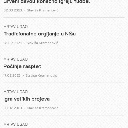
Crveni đavoli konačno igraju fudbal
Author
02.03.2023.
Slaviša Krsmanović
MRTAV UGAO
Tradicionalno orgijanje u Nišu
Author
23.02.2023.
Slaviša Krsmanović
MRTAV UGAO
Počinje rasplet
Author
17.02.2023.
Slaviša Krsmanović
MRTAV UGAO
Igra velikih brojeva
Author
09.02.2023.
Slaviša Krsmanović
MRTAV UGAO