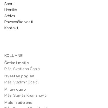
Sport
Hronika
Arhiva
Pazovačke vesti
Kontakt
KOLUMNE
Četke i metle
Piše: Svetlana Ćosić
Izvestan pogled
Piše: Vladimir Ćosić
Mrtav ugao
Piše: Slaviša Krsmanović
Malo izoštreno