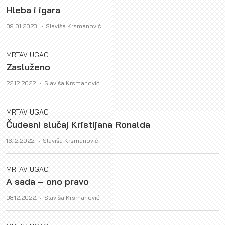
Hleba i igara
Author
09.01.2023.
Slaviša Krsmanović
MRTAV UGAO
Zasluženo
Author
22.12.2022.
Slaviša Krsmanović
MRTAV UGAO
Čudesni slučaj Kristijana Ronalda
Author
16.12.2022.
Slaviša Krsmanović
MRTAV UGAO
A sada – ono pravo
Author
08.12.2022.
Slaviša Krsmanović