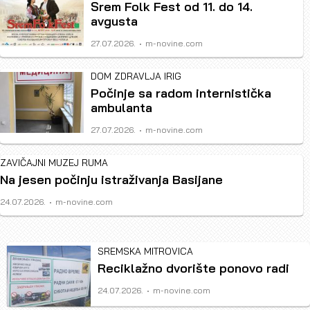
Srem Folk Fest od 11. do 14.
avgusta
Author
27.07.2026.
m-novine.com
DOM ZDRAVLJA IRIG
Počinje sa radom internistička
ambulanta
Author
27.07.2026.
m-novine.com
ZAVIČAJNI MUZEJ RUMA
Na jesen počinju istraživanja Basijane
Author
24.07.2026.
m-novine.com
SREMSKA MITROVICA
Reciklažno dvorište ponovo radi
Author
24.07.2026.
m-novine.com