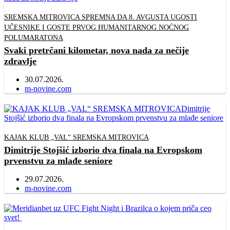
SREMSKA MITROVICA SPREMNA DA 8. AVGUSTA UGOSTI
UČESNIKE I GOSTE PRVOG HUMANITARNOG NOĆNOG
POLUMARATONA
Svaki pretrčani kilometar, nova nada za nečije
zdravlje
30.07.2026.
Author
m-novine.com
KAJAK KLUB „VAL“ SREMSKA MITROVICA
Dimitrije Stojšić izborio dva finala na Evropskom
prvenstvu za mlađe seniore
29.07.2026.
Author
m-novine.com