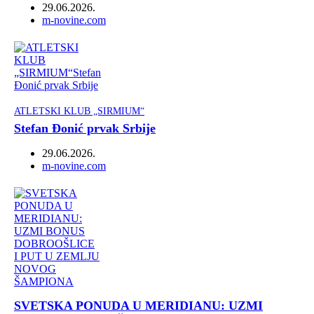
29.06.2026.
Author
m-novine.com
ATLETSKI KLUB „SIRMIUM“
Stefan Đonić prvak Srbije
29.06.2026.
Author
m-novine.com
SVETSKA PONUDA U MERIDIANU: UZMI