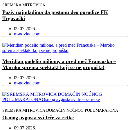
SREMSKA MITROVICA
Poziv najmlađima da postanu deo porodice FK
Trgovački
09.07.2026.
Author
m-novine.com
Meridian podelio milione, a pred meč Francuska –
Maroko sprema spektakl koji se ne propušta!
09.07.2026.
Author
m-novine.com
SREMSKA MITROVICA DOMAĆIN NOĆNOG POLUMARATONA
Osmog avgusta svi trče za retke
09.07.2026.