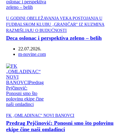
U GODINI OBELEŽAVANJA VEKA POSTOJANJA U
FUDBALSKOM KLUBU „GRANIČAR“ IZ KUZMINA
RAZMIŠLJAJU O BUDUĆNOSTI
Deca oslonac i perspektiva zeleno – belih
22.07.2026.
Author
m-novine.com
FK „OMLADINAC“ NOVI BANOVCI
Predrag Pejčinović: Ponosni smo što polovinu
ekipe čine naši omladinci