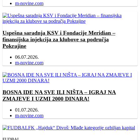
Author
m-novine.com
Uspešna saradnja KSV i Fondacije Meridian –
finansijska injekcija za klubove sa područja
Pokrajine
06.07.2026.
Author
m-novine.com
BOSNA IDE NA SVE ILI NIŠTA – IGRAJ NA
ZMAJEVE I UZMI 2000 DINARA!
01.07.2026.
Author
m-novine.com
FUDBAL