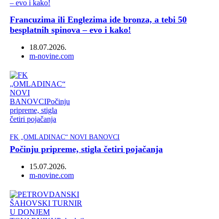
Francuzima ili Englezima ide bronza, a tebi 50
besplatnih spinova – evo i kako!
18.07.2026.
Author
m-novine.com
FK „OMLADINAC“ NOVI BANOVCI
Počinju pripreme, stigla četiri pojačanja
15.07.2026.
Author
m-novine.com