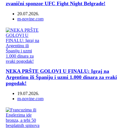
zvanični sponzor UFC Fight Night Belgrade!
20.07.2026.
Author
m-novine.com
NEKA PRŠTE GOLOVI U FINALU: Igraj na
Argentinu ili Španiju i uzmi 1.000 dinara za svaki
pogodak!
19.07.2026.
Author
m-novine.com