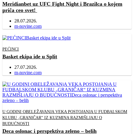
Meridianbet uz UFC Fight Night i Brazilca o kojem
priča ceo svet!
28.07.2026.
Author
m-novine.com
PEĆINCI
Basket ekipa ide u Split
27.07.2026.
Author
m-novine.com
U GODINI OBELEŽAVANJA VEKA POSTOJANJA U FUDBALSKOM
KLUBU „GRANIČAR“ IZ KUZMINA RAZMIŠLJAJU O
BUDUĆNOSTI
Deca oslonac i perspektiva zeleno – belih