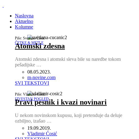
Naslovna
Aktuelno
Kolumne
Piše: Svetlana Ćosić
ČETKE & METLE
Atomski zdesna
Atomski zdesna i atomski sleva bile su naredbe tokom
pešadijske …
08.05.2023.
Author
m-novine.com
SVI TEKSTOVI
Piše: Vladimir Ćosić
IZVESTAN POGLED
Pravi pesnik i kvazi novinari
U nekom novinskom kupusu, koji pretenduje da deluje
ozbiljno, izašao …
19.09.2019.
Author
Vladimir Ćosić