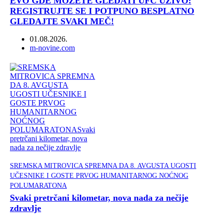
EVO GDE MOŽETE GLEDATI UFC UŽIVO:
REGISTRUJTE SE I POTPUNO BESPLATNO
GLEDAJTE SVAKI MEČ!
01.08.2026.
Author
m-novine.com
SREMSKA MITROVICA SPREMNA DA 8. AVGUSTA UGOSTI
UČESNIKE I GOSTE PRVOG HUMANITARNOG NOĆNOG
POLUMARATONA
Svaki pretrčani kilometar, nova nada za nečije
zdravlje