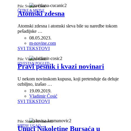
Piše: Svetlana Ćosić
ČETKE & METLE
Atomski zdesna
Atomski zdesna i atomski sleva bile su naredbe tokom
pešadijske …
08.05.2023.
Author
m-novine.com
SVI TEKSTOVI
Piše: Vladimir Ćosić
IZVESTAN POGLED
Pravi pesnik i kvazi novinari
U nekom novinskom kupusu, koji pretenduje da deluje
ozbiljno, izašao …
19.09.2019.
Author
Vladimir Ćosić
SVI TEKSTOVI
Piše: Slaviša Krsmanović
MRTAV UGAO
Unuci Nikoletine Bursaća u