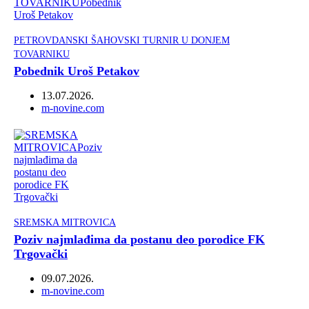
PETROVDANSKI ŠAHOVSKI TURNIR U DONJEM
TOVARNIKU
Pobednik Uroš Petakov
13.07.2026.
Author
m-novine.com
SREMSKA MITROVICA
Poziv najmlađima da postanu deo porodice FK
Trgovački
09.07.2026.
Author
m-novine.com