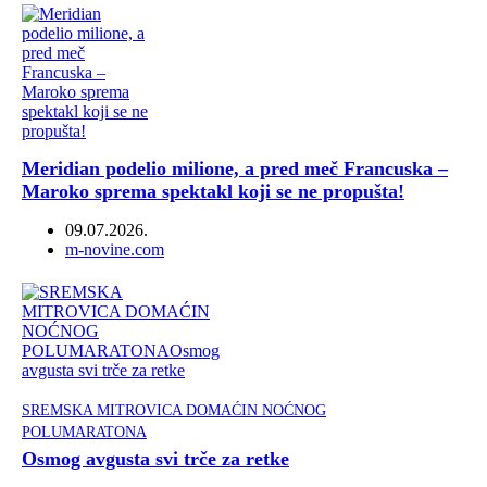
Meridian podelio milione, a pred meč Francuska –
Maroko sprema spektakl koji se ne propušta!
09.07.2026.
Author
m-novine.com
SREMSKA MITROVICA DOMAĆIN NOĆNOG
POLUMARATONA
Osmog avgusta svi trče za retke