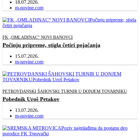
18.07.2026.
Author
m-novine.com
FK „OMLADINAC“ NOVI BANOVCI
Počinju pripreme, stigla četiri pojačanja
15.07.2026.
Author
m-novine.com
PETROVDANSKI ŠAHOVSKI TURNIR U DONJEM TOVARNIKU
Pobednik Uroš Petakov
13.07.2026.
Author
m-novine.com