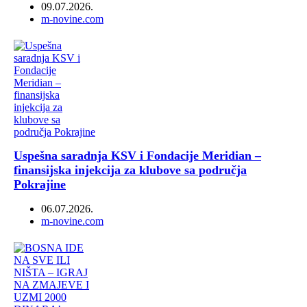
09.07.2026.
Author
m-novine.com
Uspešna saradnja KSV i Fondacije Meridian –
finansijska injekcija za klubove sa područja
Pokrajine
06.07.2026.
Author
m-novine.com