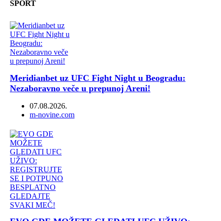
SPORT
Meridianbet uz UFC Fight Night u Beogradu:
Nezaboravno veče u prepunoj Areni!
07.08.2026.
Author
m-novine.com