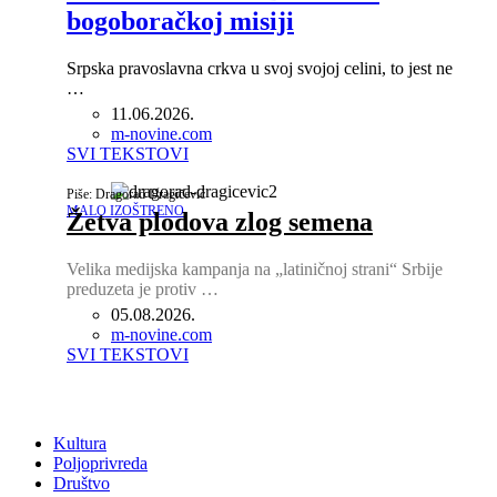
bogoboračkoj misiji
Srpska pravoslavna crkva u svoj svojoj celini, to jest ne
…
11.06.2026.
Author
m-novine.com
SVI TEKSTOVI
Piše: Dragorad Dragičević
MALO IZOŠTRENO
Žetva plodova zlog semena
Velika medijska kampanja na „latiničnoj strani“ Srbije
preduzeta je protiv …
05.08.2026.
Author
m-novine.com
SVI TEKSTOVI
Kultura
Poljoprivreda
Društvo