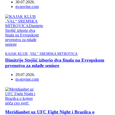
30.07.2026.
Author
m-novine.com
KAJAK KLUB „VAL“ SREMSKA MITROVICA
Dimitrije Stojšić izborio dva finala na Evropskom
prvenstvu za mlađe seniore
29.07.2026.
Author
m-novine.com
Meridianbet uz UFC Fight Night i Brazilca o