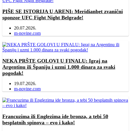
PIŠE SE ISTORIJA U ARENI: Meridianbet zvanični
sponzor UFC Fight Night Belgrade!
20.07.2026.
Author
m-novine.com
NEKA PRŠTE GOLOVI U FINALU: Igraj na
Argentinu ili Španiju i uzmi 1.000 dinara za svaki
pogodak!
19.07.2026.
Author
m-novine.com
Francuzima ili Englezima ide bronza, a tebi 50
besplatnih spinova – evo i kako!