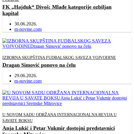
FK „Hajduk“ Divoš: Mlađe kategorije ozbiljan
kapital
30.06.2026.
Author
m-novine.com
IZBORNA SKUPŠTINA FUDBALSKOG SAVEZA VOJVODINE
Dragan Simović ponovo na čelu
29.06.2026.
Author
m-novine.com
U NOVOM SADU ODRŽANA INTERNACIONALNA REVIJA U
SAVATE BOKSU
Anja Lukić i Petar Vukmir dostojni predstavnici