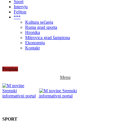
Sport
Intervju
Feljton
***
Kultura sećanja
Ruma grad sporta
Hronika
Mitrovica grad šampiona
Ekonomija
Kontakt
Pretplata
Menu
SPORT