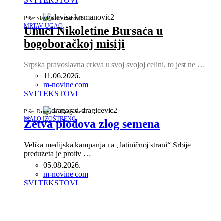
SVI TEKSTOVI
Piše: Slaviša Krsmanović
MRTAV UGAO
Unuci Nikoletine Bursaća u
bogoboračkoj misiji
Srpska pravoslavna crkva u svoj svojoj celini, to jest ne …
11.06.2026.
Author
m-novine.com
SVI TEKSTOVI
Piše: Dragorad Dragičević
MALO IZOŠTRENO
Žetva plodova zlog semena
Velika medijska kampanja na „latiničnoj strani“ Srbije
preduzeta je protiv …
05.08.2026.
Author
m-novine.com
SVI TEKSTOVI