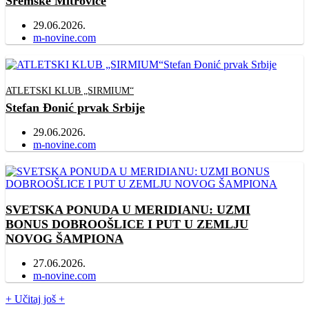
Sremske Mitrovice
29.06.2026.
Author
m-novine.com
ATLETSKI KLUB „SIRMIUM“
Stefan Đonić prvak Srbije
29.06.2026.
Author
m-novine.com
SVETSKA PONUDA U MERIDIANU: UZMI
BONUS DOBROOŠLICE I PUT U ZEMLJU
NOVOG ŠAMPIONA
27.06.2026.
Author
m-novine.com
+ Učitaj još +