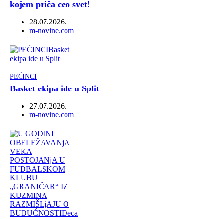
kojem priča ceo svet!
28.07.2026.
Author
m-novine.com
PEĆINCI
Basket ekipa ide u Split
27.07.2026.
Author
m-novine.com