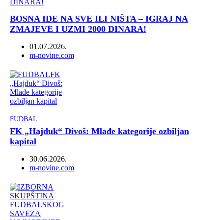
BOSNA IDE NA SVE ILI NIŠTA – IGRAJ NA
ZMAJEVE I UZMI 2000 DINARA!
01.07.2026.
Author
m-novine.com
FUDBAL
FK „Hajduk“ Divoš: Mlađe kategorije ozbiljan
kapital
30.06.2026.
Author
m-novine.com