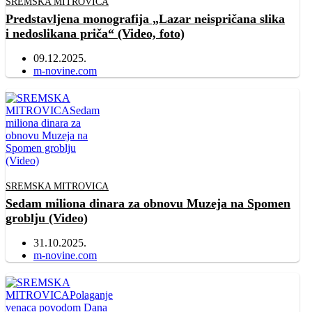
SREMSKA MITROVICA
Predstavljena monografija „Lazar neispričana slika
i nedoslikana priča“ (Video, foto)
09.12.2025.
Author
m-novine.com
SREMSKA MITROVICA
Sedam miliona dinara za obnovu Muzeja na Spomen
groblju (Video)
31.10.2025.
Author
m-novine.com