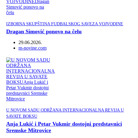
IZBORNA SKUPŠTINA FUDBALSKOG SAVEZA VOJVODINE
Dragan Simović ponovo na čelu
29.06.2026.
Author
m-novine.com
U NOVOM SADU ODRŽANA INTERNACIONALNA REVIJA U
SAVATE BOKSU
Anja Lukić i Petar Vukmir dostojni predstavnici
Sremske Mitrovice