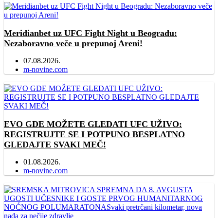
Meridianbet uz UFC Fight Night u Beogradu:
Nezaboravno veče u prepunoj Areni!
07.08.2026.
Author
m-novine.com
EVO GDE MOŽETE GLEDATI UFC UŽIVO:
REGISTRUJTE SE I POTPUNO BESPLATNO
GLEDAJTE SVAKI MEČ!
01.08.2026.
Author
m-novine.com