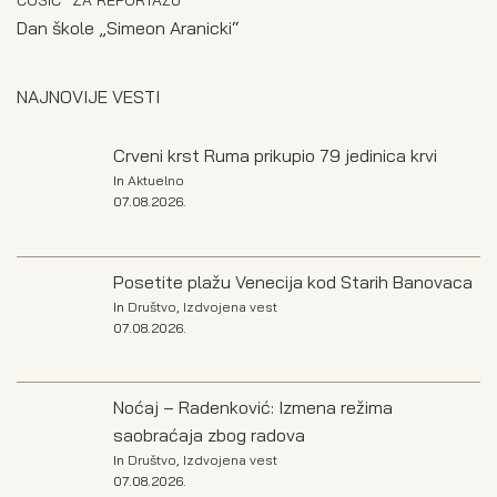
Dan škole „Simeon Aranicki“
NAJNOVIJE VESTI
Crveni krst Ruma prikupio 79 jedinica krvi
In
Aktuelno
07.08.2026.
Posetite plažu Venecija kod Starih Banovaca
In
Društvo
,
Izdvojena vest
07.08.2026.
Noćaj – Radenković: Izmena režima
saobraćaja zbog radova
In
Društvo
,
Izdvojena vest
07.08.2026.