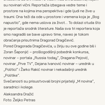
su novinari vični. Reportaža izbegava vedre teme i
prostore na kojima ima perspektiva i gde ljudi ne žive u
traumi. Ona teži da ode u prostore i vremena koja je „Bog
napustio“, gde nema uslova za život… To dolazi otuda što
je reportaža srodnik literature. Naša sva tri reportera koja
smo nagradili se bave upravo time, naveo je tokom
obraćanja prisutnima Dragorad Dragičević.
Pored Dragorada Dragičevića, u žiriju su ove godine bili i
Zoran Šaponjić – prošlogodišnji pobednik konkursa,
novinar – portala „Russia today“, Dragana Pejović,
novinar „Prve TV“, Dejana Ivanović novinar – urednik u
„Politici“ i Žarko Rakić novinar i nekadašnji urednik
„Politike“.
Svečanosti su prisustvovali brojni prijatelji „M novina“,
saradnici i kolege.
Aleksandra Dražić
Foto: Željko Petras