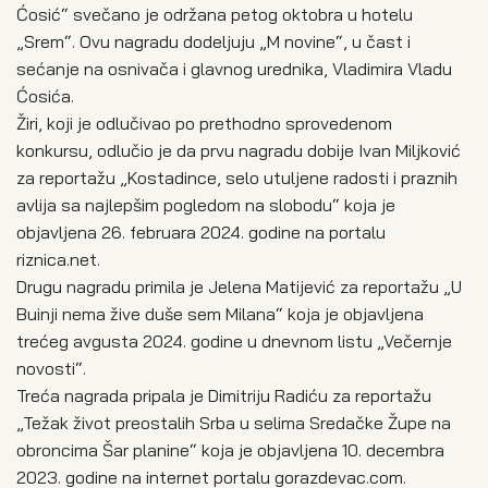
Ćosić“ svečano je održana petog oktobra u hotelu
„Srem“. Ovu nagradu dodeljuju „M novine“, u čast i
sećanje na osnivača i glavnog urednika, Vladimira Vladu
Ćosića.
Žiri, koji je odlučivao po prethodno sprovedenom
konkursu, odlučio je da prvu nagradu dobije Ivan Miljković
za reportažu „Kostadince, selo utuljene radosti i praznih
avlija sa najlepšim pogledom na slobodu“ koja je
objavljena 26. februara 2024. godine na portalu
riznica.net.
Drugu nagradu primila je Jelena Matijević za reportažu „U
Buinji nema žive duše sem Milana“ koja je objavljena
trećeg avgusta 2024. godine u dnevnom listu „Večernje
novosti“.
Treća nagrada pripala je Dimitriju Radiću za reportažu
„Težak život preostalih Srba u selima Sredačke Župe na
obroncima Šar planine“ koja je objavljena 10. decembra
2023. godine na internet portalu gorazdevac.com.