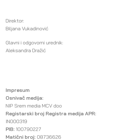
Direktor:
Biljana Vukadinović
Glavni i odgovorni urednik:
Aleksandra Dražić
Impresum
Osnivač medija:
NIP Srem media MCV doo
Registarski broj Registra medija APR:
IN000319
PIB:
100790227
Matični broj:
08736626