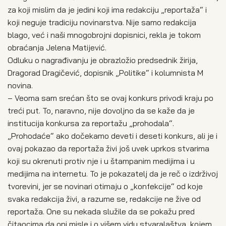
za koji mislim da je jedini koji ima redakciju „reportaža“ i
koji neguje tradiciju novinarstva. Nije samo redakcija
blago, već i naši mnogobrojni dopisnici, rekla je tokom
obraćanja Jelena Matijević.
Odluku o nagrađivanju je obrazložio predsednik žirija,
Dragorad Dragičević, dopisnik „Politike“ i kolumnista M
novina.
– Veoma sam srećan što se ovaj konkurs privodi kraju po
treći put. To, naravno, nije dovoljno da se kaže da je
institucija konkursa za reportažu „prohodala“.
„Prohodaće“ ako dočekamo deveti i deseti konkurs, ali je i
ovaj pokazao da reportaža živi još uvek uprkos stvarima
koji su okrenuti protiv nje i u štampanim medijima i u
medijima na internetu. To je pokazatelj da je reč o izdrživoj
tvorevini, jer se novinari otimaju o „konfekcije“ od koje
svaka redakcija živi, a razume se, redakcije ne žive od
reportaža. One su nekada služile da se pokažu pred
čitaocima da oni misle i o višem vidu stvaralaštva, kojem