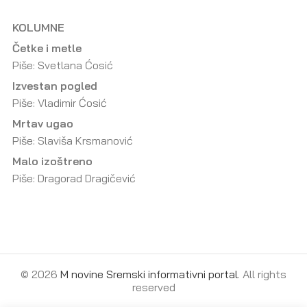
KOLUMNE
Četke i metle
Piše: Svetlana Ćosić
Izvestan pogled
Piše: Vladimir Ćosić
Mrtav ugao
Piše: Slaviša Krsmanović
Malo izoštreno
Piše: Dragorad Dragičević
© 2026
M novine Sremski informativni portal
. All rights
reserved