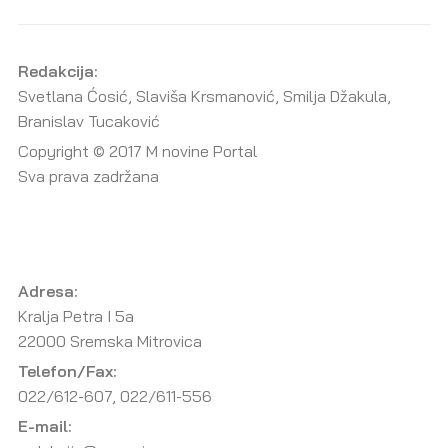
Redakcija:
Svetlana Ćosić, Slaviša Krsmanović, Smilja Džakula,
Branislav Tucaković
Copyright © 2017 M novine Portal
Sva prava zadržana
Adresa:
Kralja Petra I 5a
22000 Sremska Mitrovica
Telefon/Fax:
022/612-607, 022/611-556
E-mail: