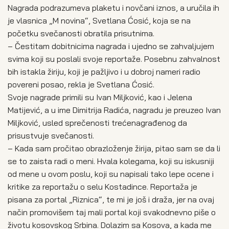
Nagrada podrazumeva plaketu i novčani iznos, a uručila ih
je vlasnica „M novina“, Svetlana Ćosić, koja se na
početku svečanosti obratila prisutnima.
– Čestitam dobitnicima nagrada i ujedno se zahvaljujem
svima koji su poslali svoje reportaže. Posebnu zahvalnost
bih istakla žiriju, koji je pažljivo i u dobroj nameri radio
povereni posao, rekla je Svetlana Ćosić.
Svoje nagrade primili su Ivan Miljković, kao i Jelena
Matijević, a u ime Dimitrija Radića, nagradu je preuzeo Ivan
Miljković, usled sprečenosti trećenagrađenog da
prisustvuje svečanosti.
– Kada sam pročitao obrazloženje žirija, pitao sam se da li
se to zaista radi o meni. Hvala kolegama, koji su iskusniji
od mene u ovom poslu, koji su napisali tako lepe ocene i
kritike za reportažu o selu Kostadince. Reportaža je
pisana za portal „Riznica“, te mi je još i draža, jer na ovaj
način promovišem taj mali portal koji svakodnevno piše o
životu kosovskog Srbina. Dolazim sa Kosova, a kada me