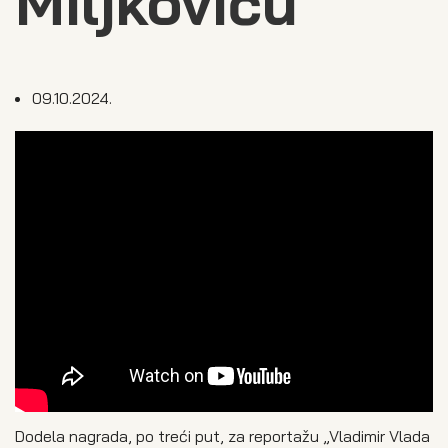
Miljkoviću
09.10.2024.
Dodela nagrada, po treći put, za reportažu „Vladimir Vlada