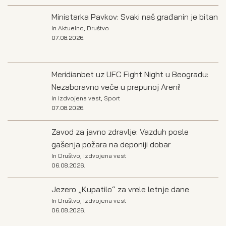
Ministarka Pavkov: Svaki naš građanin je bitan
In
Aktuelno
,
Društvo
07.08.2026.
Meridianbet uz UFC Fight Night u Beogradu:
Nezaboravno veče u prepunoj Areni!
In
Izdvojena vest
,
Sport
07.08.2026.
Zavod za javno zdravlje: Vazduh posle
gašenja požara na deponiji dobar
In
Društvo
,
Izdvojena vest
06.08.2026.
Jezero „Kupatilo“ za vrele letnje dane
In
Društvo
,
Izdvojena vest
06.08.2026.