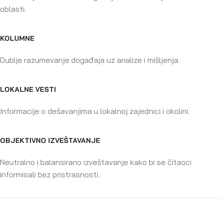
oblasti.
KOLUMNE
Dublje razumevanje događaja uz analize i mišljenja.
LOKALNE VESTI
Informacije o dešavanjima u lokalnoj zajednici i okolini.
OBJEKTIVNO IZVEŠTAVANJE
Neutralno i balansirano izveštavanje kako bi se čitaoci
informisali bez pristrasnosti.