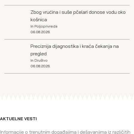
Zbog vrućina i suše pčelari donose vodu oko
košnica
In
Poljoprivreda
06.08.2026.
Preciznija dijagnostika i kraća čekanja na
pregled
In
Društvo
06.08.2026.
AKTUELNE VESTI
Informacije o trenutnim događajima i dešavanjima iz različitih