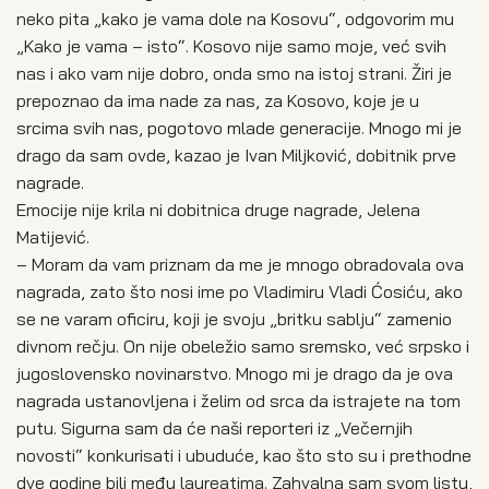
neko pita „kako je vama dole na Kosovu“, odgovorim mu
„Kako je vama – isto“. Kosovo nije samo moje, već svih
nas i ako vam nije dobro, onda smo na istoj strani. Žiri je
prepoznao da ima nade za nas, za Kosovo, koje je u
srcima svih nas, pogotovo mlade generacije. Mnogo mi je
drago da sam ovde, kazao je Ivan Miljković, dobitnik prve
nagrade.
Emocije nije krila ni dobitnica druge nagrade, Jelena
Matijević.
– Moram da vam priznam da me je mnogo obradovala ova
nagrada, zato što nosi ime po Vladimiru Vladi Ćosiću, ako
se ne varam oficiru, koji je svoju „britku sablju“ zamenio
divnom rečju. On nije obeležio samo sremsko, već srpsko i
jugoslovensko novinarstvo. Mnogo mi je drago da je ova
nagrada ustanovljena i želim od srca da istrajete na tom
putu. Sigurna sam da će naši reporteri iz „Večernjih
novosti“ konkurisati i ubuduće, kao što sto su i prethodne
dve godine bili među laureatima. Zahvalna sam svom listu,