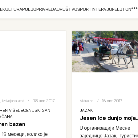
E
KULTURA
POLJOPRIVREDA
DRUŠTVO
SPORT
INTERVJU
FELJTON
***
08 нов 2017
16 окт 2017
o
,
Izdvojena vest
Aktuelno
REN VIŠEDECENIJSKI SAN
JAZAK
VČANA
Jesen ide dunjo moja
ren bazen
U организацији Месне
 18 месеци, колико је
заједнице Јазак, Туристи