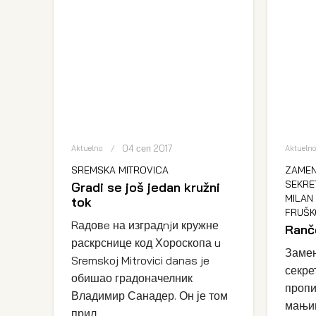
04 сеп 2017
Aktuelno
Aktueln
SREMSKA MITROVICA
ZAMEN
SEKRE
Gradi se još jedan kružni
MILAN
tok
FRUŠK
Rадовe на изградnjи кружне
Ranč
раскрснице код Хороскопа u
Замен
Sremskoj Mitrovici danas je
секре
обишао градоначелник
пропи
Владимир Санадер. Он је том
мањи
прил...