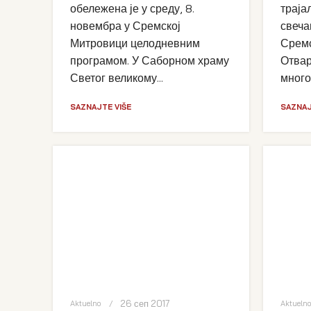
обележена је у среду, 8.
траја
новембра у Сремској
свеча
Митровици целодневним
Сремс
програмом. У Саборном храму
Отвар
Светог великому...
много
SAZNAJTE VIŠE
SAZNAJ
26 сеп 2017
Aktuelno
Aktueln