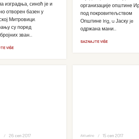
ла изградња, синоћ је и
организације општине Ир
но отворен базен у
под покровитељством
кој Митровици.
Општине Irig, u Јаску je
ању су поред
одржана мани...
бројних зван...
SAZNAJTE VIŠE
TE VIŠE
26 сеп 2017
15 сеп 2017
o
Aktuelno