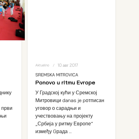
10 авг 2017
Aktuelno
SREMSKA MITROVICA
Ponovo u ritmu Evrope
рднику
У Градској кући у Сремској
Митровици danas je pотписан
п први
уговор о сарадњи и
дњи
учествовању на пројекту
„Србија у ритму Европе”
између Gрада ...