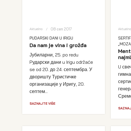
08 сеп 2017
Aktuelno
Aktueln
PUDARSKI DANI U IRIGU
SERTIF
„MOZA
Da nam je vina i grožđa
Ment
Јубиларни, 25. po redu
najm
Pударски дани u Irigu održaće
U све
se od 20. до 24. септембра. У
гимна
дворишту Туристичке
серти
организације у Иригу, 20.
генер
септем...
Сремс
SAZNAJTE VIŠE
SAZNAJ