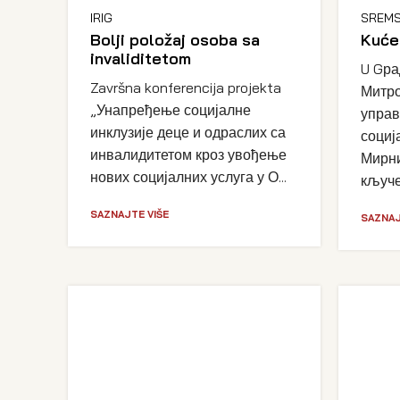
IRIG
SREMS
Bolji položaj osoba sa
Kuće
invaliditetom
U Gра
Završna konferencija projekta
Митро
„Унапређење социјалне
управ
инклузије деце и одраслих са
социј
инвалидитетом кроз увођење
Мирни
нових социјалних услуга у О...
кључев
SAZNAJTE VIŠE
SAZNAJ