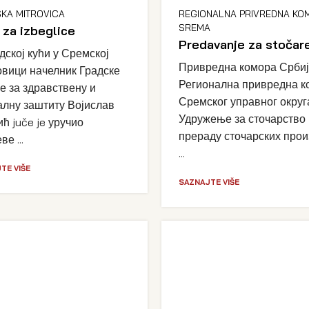
KA MITROVICA
REGIONALNA PRIVREDNA KO
SREMA
 za izbeglice
Predavanje za stočar
дској кући у Сремској
Привредна комора Србиј
вици начелник Градске
Регионална привредна к
е за здравствену и
Сремског управног округ
алну заштиту Војислав
Удружење за сточарство 
ћ juče je уручио
прераду сточарских про
е ...
...
TE VIŠE
SAZNAJTE VIŠE