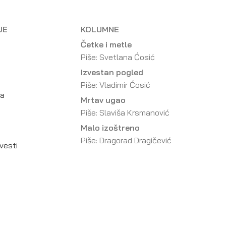
JE
KOLUMNE
Četke i metle
Piše: Svetlana Ćosić
Izvestan pogled
Piše: Vladimir Ćosić
da
Mrtav ugao
Piše: Slaviša Krsmanović
Malo izoštreno
Piše: Dragorad Dragičević
vesti