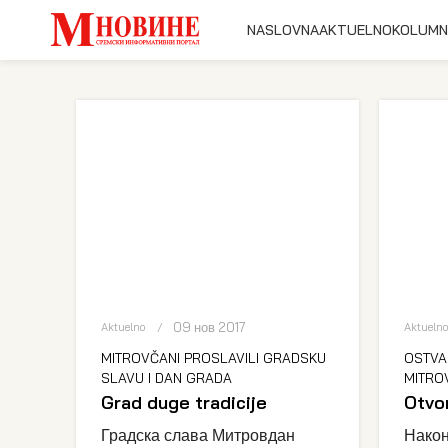
NASLOVNA
AKTUELNO
KOLUMN
09 нов 2017
Aktuelno
Aktueln
MITROVČANI PROSLAVILI GRADSKU
OSTVA
SLAVU I DAN GRADA
MITRO
Grad duge tradicije
Otvo
Градска слава Митровдан
Након