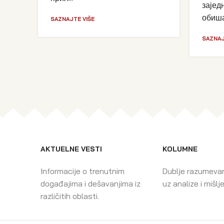
зајед
обишао
SAZNAJTE VIŠE
SAZNAJ
AKTUELNE VESTI
KOLUMNE
Informacije o trenutnim
Dublje razumeva
događajima i dešavanjima iz
uz analize i mišlj
različitih oblasti.