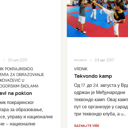
01 сеп 2017
24 авг 2017
o
Aktuelno
IK POKRAJINSKOG
VRDNIK
TARA ZA OBRAZOVANJE
Tekvondo kamp
 KOVAČEVIĆ U
Од 17. до 24. августа у В
OGORSKIM ŠKOLAMA
одржан је Међународни
evi na poklon
теквондо камп. Овај кам
ик покрајинског
пут се организује у сара
тара за образовање,
три теквондо клуба, а u...
се, управу и националне
не – националне
SAZNAJTE VIŠE