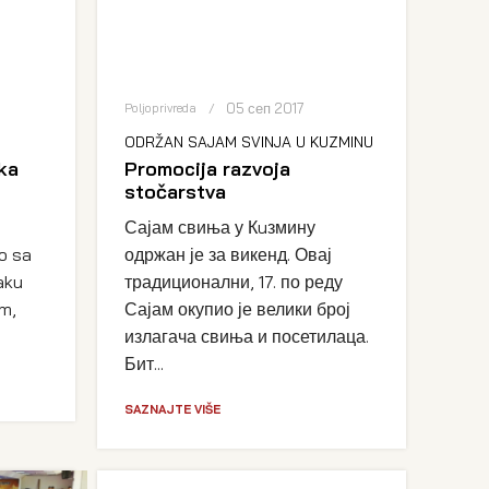
05 сеп 2017
Poljoprivreda
ODRŽAN SAJAM SVINJA U KUZMINU
ka
Promocija razvoja
stočarstva
Сајам свиња у Кuзмину
o sa
одржан је за викенд. Овај
aku
традиционални, 17. по реду
m,
Сајам окупио је велики број
излагача свиња и посетилаца.
Бит...
SAZNAJTE VIŠE