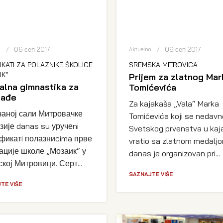
06 сеп 2017
06 сеп 2017
o
Aktuelno
IKATI ZA POLAZNIKE ŠKOLICE
SREMSKA MITROVICA
IK“
Prijem za zlatnog Mar
alna gimnastika za
Tomićevića
lađe
Za kajakaša „Vala“ Marka
чаној сали Митровачке
Tomićevića koji se nedavn
зије danas su уручеni
Svetskog prvenstva u kaj
фикатi полазниcima прве
vratio sa zlatnom medaljo
ације школе „Мозаик“ у
danas je organizovan pri...
кој Митровици. Серт...
SAZNAJTE VIŠE
TE VIŠE