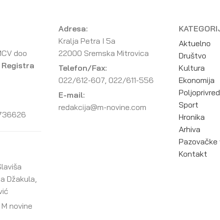
Adresa:
KATEGORI
Kralja Petra I 5a
Aktuelno
MCV doo
22000 Sremska Mitrovica
Društvo
 Registra
Telefon/Fax:
Kultura
022/612-607, 022/611-556
Ekonomija
Poljoprivre
E-mail:
Sport
redakcija@m-novine.com
736626
Hronika
Arhiva
Pazovačke 
Kontakt
laviša
ja Džakula,
vić
 M novine