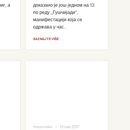
иг, а
доказано је још једном на 13.
по реду „Гушчијади“,
манифестацији која се
одржава у час...
SAZNAJTE VIŠE
13 сеп 2017
Poljoprivreda