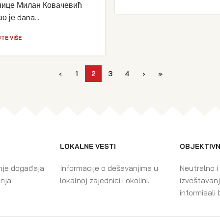
нице Милан Ковачевић
 је dana...
TE VIŠE
‹
1
2
3
4
›
»
LOKALNE VESTI
OBJEKTIVN
nje događaja
Informacije o dešavanjima u
Neutralno i
enja.
lokalnoj zajednici i okolini.
izveštavanj
informisali 