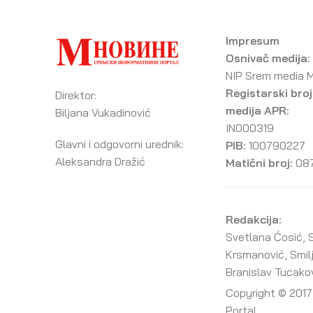
Impresum
Osnivač medija:
NIP Srem media 
Registarski broj
Direktor:
medija APR:
Biljana Vukadinović
IN000319
Glavni i odgovorni urednik:
PIB:
100790227
Aleksandra Dražić
Matični broj:
08
Redakcija:
Svetlana Ćosić, S
Krsmanović, Smil
Branislav Tucako
Copyright © 2017
Portal