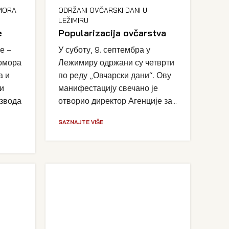
MORA
ODRŽANI OVČARSKI DANI U
LEŽIMIRU
e
Popularizacija ovčarstva
е –
У суботу, 9. септембра у
омора
Лежимиру одржани су четврти
а и
по реду „Овчарски дани“. Ову
и
манифестацију свечано је
извода
отворио директор Агенције за...
SAZNAJTE VIŠE