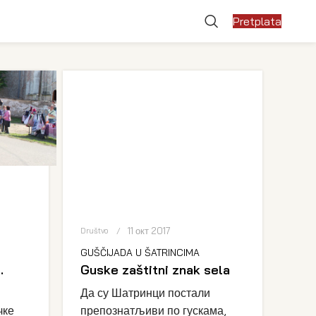
Pretplata
11 окт 2017
Društvo
GUŠČIJADA U ŠATRINCIMA
…
Guske zaštitni znak sela
Да су Шатринци постали
чке
препознатљиви по гускама,