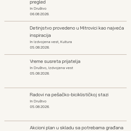
pregled
In
Društvo
06.08.2026.
Detinjstvo provedeno u Mitrovici kao najveća
inspiracija
In
Izdvojena vest
,
Kultura
05.08.2026.
Vreme susreta prijatelja
In
Društvo
,
Izdvojena vest
05.08.2026.
Radovi na pešačko-biciklističkoj stazi
In
Društvo
05.08.2026.
Akcioni plan u skladu sa potrebama građana