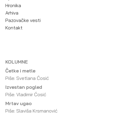
Hronika
Arhiva
Pazovačke vesti
Kontakt
KOLUMNE
Četke i metle
Piše: Svetlana Ćosić
Izvestan pogled
Piše: Vladimir Ćosić
Mrtav ugao
Piše: Slaviša Krsmanović
Malo izoštreno
Piše: Dragorad Dragičević