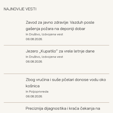
NAJNOVIJE VESTI
Zavod za javno zdravlje: Vazduh posle
gašenja požara na deponiji dobar
In
Društvo
,
Izdvojena vest
06.08.2026.
Jezero „Kupatilo“ za vrele letnje dane
In
Društvo
,
Izdvojena vest
06.08.2026.
Zbog vrućina i suše pčelari donose vodu oko
košnica
In
Poljoprivreda
06.08.2026.
Preciznija dijagnostika i kraća čekanja na