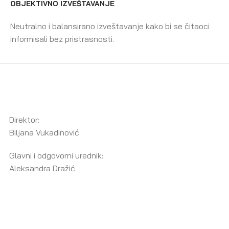
OBJEKTIVNO IZVEŠTAVANJE
Neutralno i balansirano izveštavanje kako bi se čitaoci
informisali bez pristrasnosti.
Direktor:
Biljana Vukadinović
Glavni i odgovorni urednik:
Aleksandra Dražić