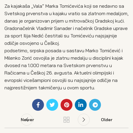
Za kajakaša „Vala“ Marka Tomićevića koji se nedavno sa
Svetskog prvenstva u kajaku vratio sa zlatnom medaljom,
danas je organizovan prijem u mitrovačkoj Gradskoj kući.
Gradonačelnik Vladimir Sanader i načelnik Gradske uprave
za sport Ilija Nedić čestitali su Tomićeviću najsjajnije
odličje osvojeno u Češkoj.
podsetimo, srpska posada u sastavu Marko Tomićević i
Milenko Zorić osvojila je zlatnu medalju u disciplini kajak
dvosed na 1.000 metara na Svetskom prvenstvu u
Račicama u Češkoj 26. avgusta. Aktuelni olimpijski i
evropski vicešampioni osvojili su najsjajnije odličje na
najprestižnijem takmičenju u ovom sportu.
Newer
Older