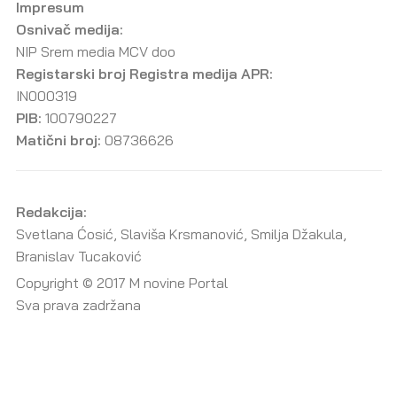
Impresum
Osnivač medija:
NIP Srem media MCV doo
Registarski broj Registra medija APR:
IN000319
PIB:
100790227
Matični broj:
08736626
Redakcija:
Svetlana Ćosić, Slaviša Krsmanović, Smilja Džakula,
Branislav Tucaković
Copyright © 2017 M novine Portal
Sva prava zadržana