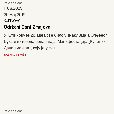
Izdvojena vest
11.08.2023.
28 мај 2018
KUPINOVO
Održani Dani Zmajeva
У Купинову је 26. маја све било у знаку Змаја Огњеног
Вука и витезова реда змаја. Манифестација „Купиник –
Дани змајева“, коју је у скл...
SAZNAJTE VIŠE
Izdvojena vest