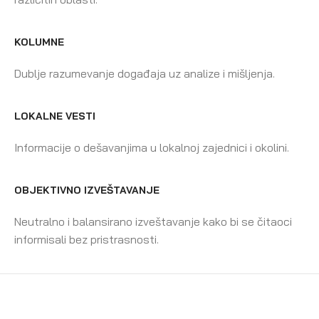
KOLUMNE
Dublje razumevanje događaja uz analize i mišljenja.
LOKALNE VESTI
Informacije o dešavanjima u lokalnoj zajednici i okolini.
OBJEKTIVNO IZVEŠTAVANJE
Neutralno i balansirano izveštavanje kako bi se čitaoci
informisali bez pristrasnosti.