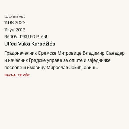
Izdvojena vest
11.08.2023.
11 јун 2018
RADOVI TEKU PO PLANU
Ulica Vuka Karadžića
Градоначелник Сремске Митровице Владимир Санадер
и начелник Градске управе за опште и заједничке
послове и имовину Мирослав Јокић, обиш...
SAZNAJTE VIŠE