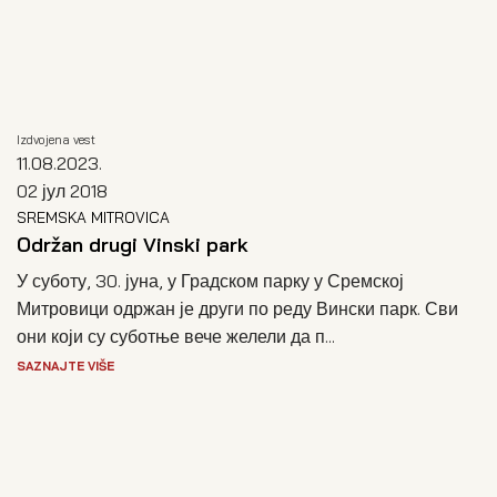
Izdvojena vest
11.08.2023.
02 јул 2018
SREMSKA MITROVICA
Održan drugi Vinski park
У суботу, 30. јуна, у Градском парку у Сремској
Митровици одржан је други по реду Вински парк. Сви
они који су суботње вече желели да п...
SAZNAJTE VIŠE