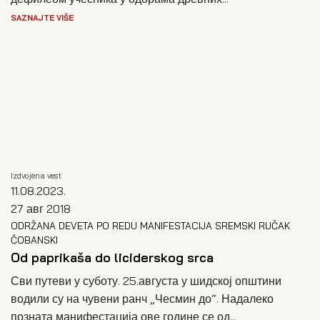
SAZNAJTE VIŠE
Izdvojena vest
11.08.2023.
27 авг 2018
ODRŽANA DEVETA PO REDU MANIFESTACIJA SREMSKI RUČAK
ČOBANSKI
Od paprikaša do liciderskog srca
Сви путеви у суботу. 25.августа у шидској општини
водили су на чувени ранч „Чесмин до“. Надалеко
позната манифестација ове године се од...