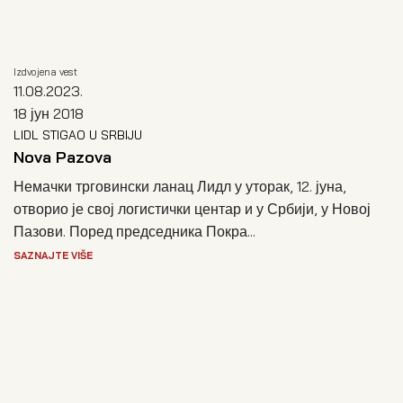
Izdvojena vest
11.08.2023.
18 јун 2018
LIDL STIGAO U SRBIJU
Nova Pazova
Немачки трговински ланац Лидл у уторак, 12. јуна,
отворио је свој логистички центар и у Србији, у Новој
Пазови. Поред председника Покра...
SAZNAJTE VIŠE