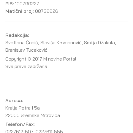
PIB:
100790227
Matični broj:
08736626
Redakcija:
Svetlana Ćosić, Slaviša Krsmanović, Smilja Džakula,
Branislav Tucaković
Copyright © 2017 M novine Portal
Sva prava zadržana
Adresa:
Kralja Petra I 5a
22000 Sremska Mitrovica
Telefon/Fax:
022/612-607, 022/611-556