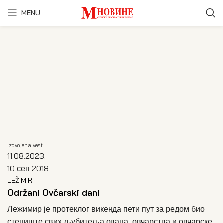
MENU
Izdvojena vest
11.08.2023.
10 сеп 2018
LEŽIMIR
Održani Ovčarski dani
Лежимир је протеклог викенда пети пут за редом био
стециште свих љубитеља оваца, овчарства и овчарске