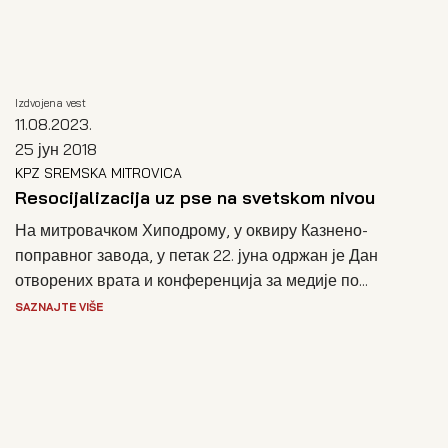
Izdvojena vest
11.08.2023.
25 јун 2018
KPZ SREMSKA MITROVICA
Resocijalizacija uz pse na svetskom nivou
На митровачком Хиподрому, у оквиру Казнено-
поправног завода, у петак 22. јуна одржан је Дан
отворених врата и конференција за медије по...
SAZNAJTE VIŠE