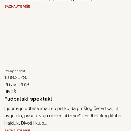
SAZNAJTE VIŠE
Izdvojena vest
11.08.2023.
20 авг 2018
DIVOŠ
Fudbalski spektakl
Ljubitelji fudbala imali su priliku da prošlog četvrtka, 16.
avgusta, prisustvuju utakmici između Fudbalskog kluba
Hajduk, Divoš i klub...
SAZNAJTE VIŠE