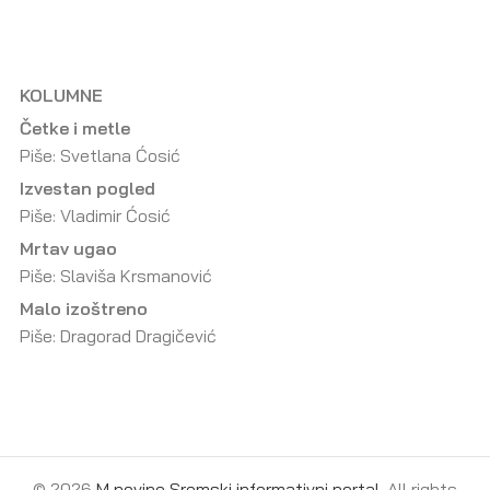
KOLUMNE
Četke i metle
Piše: Svetlana Ćosić
Izvestan pogled
Piše: Vladimir Ćosić
Mrtav ugao
Piše: Slaviša Krsmanović
Malo izoštreno
Piše: Dragorad Dragičević
© 2026
M novine Sremski informativni portal
. All rights