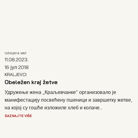
Izdvojena vest
11.08.2023.
16 јул 2018
KRALJEVCI
Obeležen kraj žetve
Удружење жена „Краљевчанке“ организовало је
манифестацију посвећену пшеници и завршетку жетве,
на којој су гошће изложиле хлеб и колаче...
SAZNAJTE VIŠE