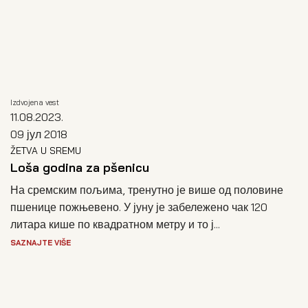
Izdvojena vest
11.08.2023.
09 јул 2018
ŽETVA U SREMU
Loša godina za pšenicu
На сремским пољима, тренутно је више од половине
пшенице пожњевено. У јуну је забележено чак 120
литара кише по квадратном метру и то ј...
SAZNAJTE VIŠE