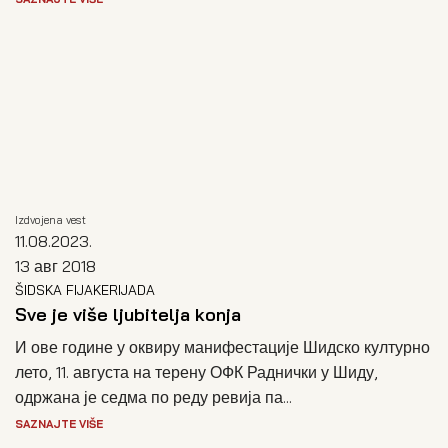
Izdvojena vest
11.08.2023.
13 авг 2018
ŠIDSKA FIJAKERIJADA
Sve je više ljubitelja konja
И ове године у оквиру манифестације Шидско културно
лето, 11. августа на терену ОФК Раднички у Шиду,
одржана је седма по реду ревија па...
SAZNAJTE VIŠE