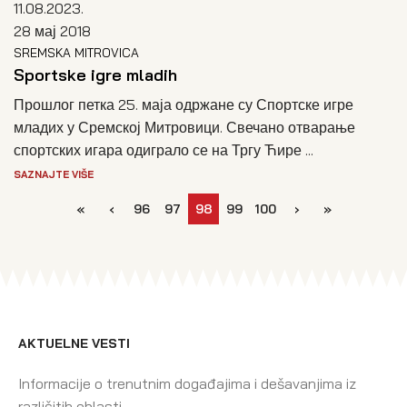
11.08.2023.
28 мај 2018
SREMSKA MITROVICA
Sportske igre mladih
Прошлог петка 25. маја одржане су Спортске игре
младих у Сремској Митровици. Свечано отварање
спортских игара одиграло се на Тргу Ћире ...
SAZNAJTE VIŠE
«
‹
96
97
98
99
100
›
»
AKTUELNE VESTI
Informacije o trenutnim događajima i dešavanjima iz
različitih oblasti.