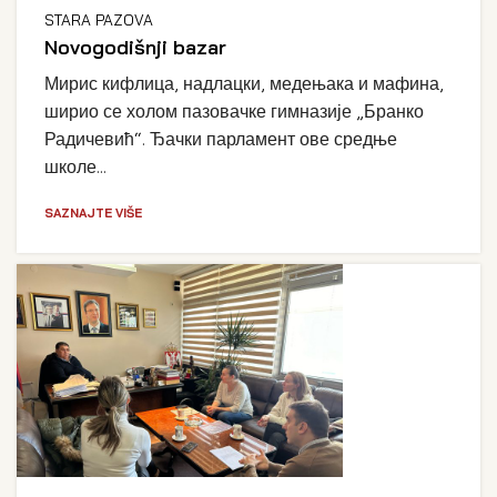
STARA PAZOVA
Novogodišnji bazar
Мирис кифлица, надлацки, медењака и мафина,
ширио се холом пазовачке гимназије „Бранко
Радичевић“. Ђачки парламент ове средње
школе...
SAZNAJTE VIŠE