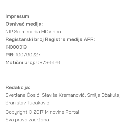
Impresum
Osnivač medija:
NIP Srem media MCV doo
Registarski broj Registra medija APR:
IN000319
PIB:
100790227
Matični broj:
08736626
Redakcija:
Svetlana Ćosić, Slaviša Krsmanović, Smilja Džakula,
Branislav Tucaković
Copyright © 2017 M novine Portal
Sva prava zadržana