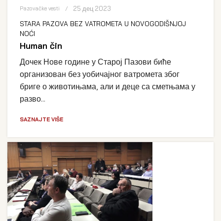
25 дец 2023
Pazovačke vesti
STARA PAZOVA BEZ VATROMETA U NOVOGODIŠNJOJ
NOĆI
Human čin
Дочек Нове године у Старој Пазови биће
организован без уобичајног ватромета због
бриге о животињама, али и деце са сметњама у
разво...
SAZNAJTE VIŠE