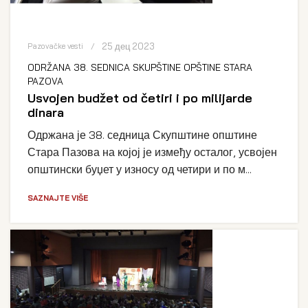
25 дец 2023
Pazovačke vesti
ODRŽANA 38. SEDNICA SKUPŠTINE OPŠTINE STARA
PAZOVA
Usvojen budžet od četiri i po milijarde
dinara
Одржана је 38. седница Скупштине општине
Стара Пазова на којој је између осталог, усвојен
општински буџет у износу од четири и по м...
SAZNAJTE VIŠE