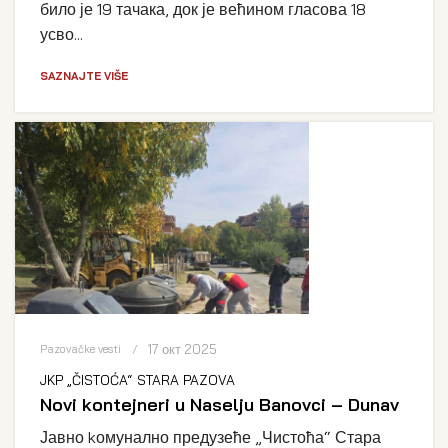
било је 19 тачака, док је већином гласова 18
усво...
SAZNAJTE VIŠE
17 окт 2025
Pazovačke vesti
JKP „ČISTOĆA“ STARA PAZOVA
Novi kontejneri u Naselju Banovci – Dunav
Јавно kомунално предузеће „Чистоћа“ Стара