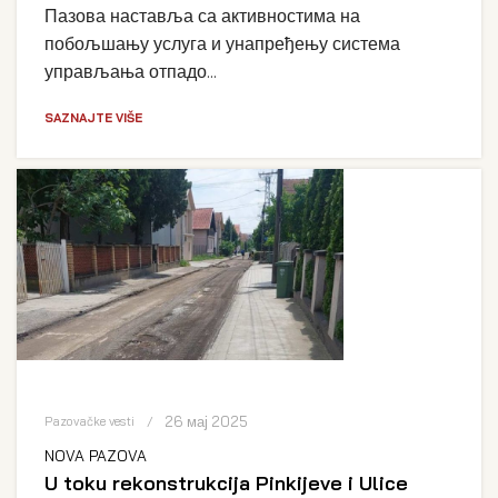
Пазова наставља са активностима на
побољшању услуга и унапређењу система
управљања отпадо...
SAZNAJTE VIŠE
26 мај 2025
Pazovačke vesti
NOVA PAZOVA
U toku rekonstrukcija Pinkijeve i Ulice