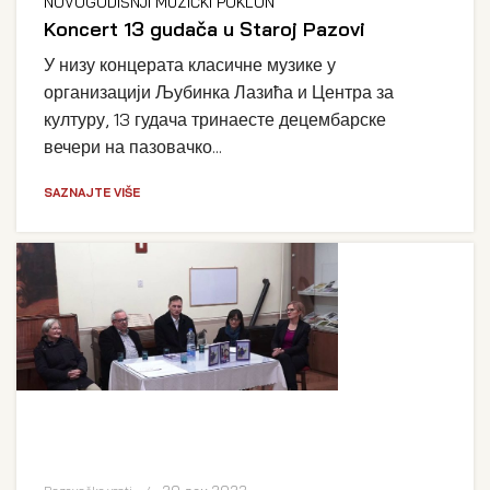
NOVOGODIŠNJI MUZIČKI POKLON
Koncert 13 gudača u Staroj Pazovi
У низу концерата класичне музике у
организацији Љубинка Лазића и Центра за
културу, 13 гудача тринаесте децембарске
вечери на пазовачко...
SAZNAJTE VIŠE