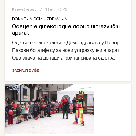
18 дец 2023
Pazovačke vesti
DONACIJA DOMU ZDRAVLJA
Odeljenje ginekologije dobilo ultrazvučni
aparat
Одељење гинекологије Дома здравља у Новој
Пазови богатије су за нови ултразвучни апарат.
Ова значајна донација, финансирана од стра...
SAZNAJTE VIŠE