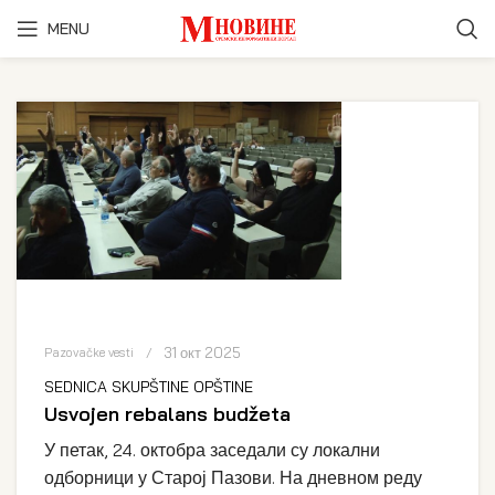
MENU
31 окт 2025
Pazovačke vesti
SEDNICA SKUPŠTINE OPŠTINE
Usvojen rebalans budžeta
У петак, 24. октобра заседали су локални
одборници у Старој Пазови. На дневном реду