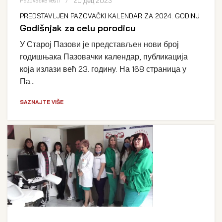
20 дец 2023
Pazovačke vesti
PREDSTAVLJEN PAZOVAČKI KALENDAR ZA 2024. GODINU
Godišnjak za celu porodicu
У Старој Пазови је представљен нови број
годишњака Пазовачки календар, публикација
која излази већ 23. годину. На 168 страница у
Па...
SAZNAJTE VIŠE