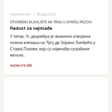
16 дец 2023
Pazovačke vesti
OTVORENO KLIZALIŠTE NA TRGU U STAROJ PAZOVI
Radost za najmlađe
У петак, 15. децембра је званично отворена
сезона клизања на Тргу др Зорана Ђинђића у
Старој Пазови, коју су најмлађи суграђани
жељно...
SAZNAJTE VIŠE