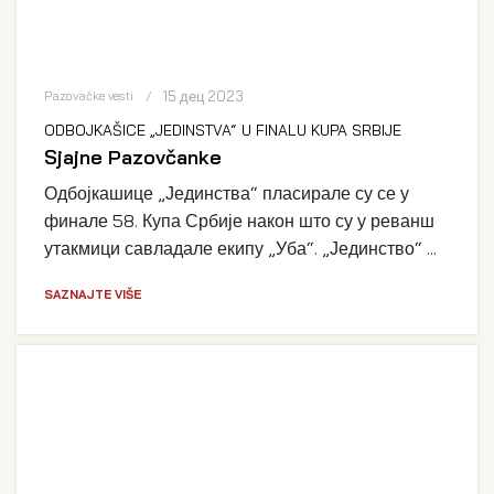
15 дец 2023
Pazovačke vesti
ODBOJKAŠICE „JEDINSTVA“ U FINALU KUPA SRBIJE
Sjajne Pazovčanke
Одбојкашице „Јединства“ пласирале су се у
финале 58. Купа Србије након што су у реванш
утакмици савладале екипу „Уба“. „Јединство“ ...
SAZNAJTE VIŠE