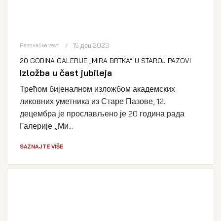
15 дец 2023
Pazovačke vesti
20 GODINA GALERIJE „MIRA BRTKA“ U STAROJ PAZOVI
Izložba u čast jubileja
Трећом бијеналном изложбом академских
ликовних уметника из Старе Пазове, 12.
децембра је прослављено је 20 година рада
Галерије „Ми...
SAZNAJTE VIŠE