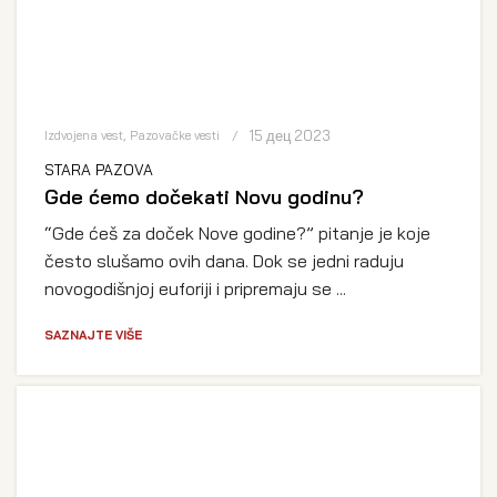
15 дец 2023
Izdvojena vest
,
Pazovačke vesti
STARA PAZOVA
Gde ćemo dočekati Novu godinu?
“Gde ćeš za doček Nove godine?” pitanje je koje
često slušamo ovih dana. Dok se jedni raduju
novogodišnjoj euforiji i pripremaju se ...
SAZNAJTE VIŠE