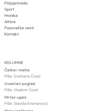
Poljoprivreda
Sport
Hronika
Arhiva
Pazovačke vesti
Kontakt
KOLUMNE
Četke i metle
Piše: Svetlana Ćosić
Izvestan pogled
Piše: Vladimir Ćosić
Mrtav ugao
Piše: Slaviša Krsmanović
Malo izoštreno