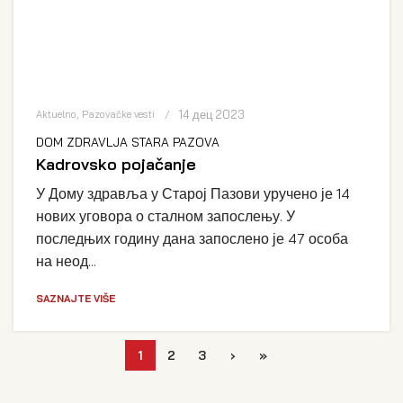
14 дец 2023
Aktuelno
,
Pazovačke vesti
DOM ZDRAVLJA STARA PAZOVA
Kadrovsko pojačanje
У Дому здравља у Старој Пазови уручено је 14
нових уговора о сталном запослењу. У
последњих годину дана запослено је 47 особа
на неод...
SAZNAJTE VIŠE
1
2
3
›
»