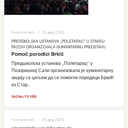
25 дец 2023
Pazovačke vesti
PREDŠKOLSKA USTANOVA „POLETARAC“ U STAROJ
PAZOVI ORGANIZOVALA HUMANITARNU PREDSTAVU
Pomoć porodici Brkić
Предшколска установа „Полетарац“ у
Позоришној Сали организовала је хуманитарну
акцију са циљем да се помогне породици Бркић
из Стар...
SAZNAJTE VIŠE
25 дец 2023
Pazovačke vesti