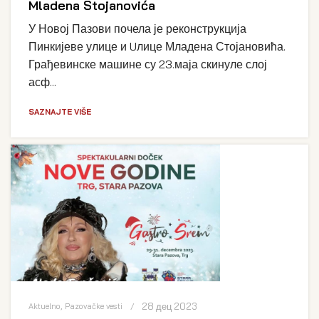
Mladena Stojanovića
У Новој Пазови почела је реконструкција
Пинкијеве улице и Uлице Младена Стојановића.
Грађевинске машине су 23.маја скинуле слој
асф...
SAZNAJTE VIŠE
28 дец 2023
Aktuelno
,
Pazovačke vesti