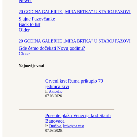
Newer
20 GODINA GALERIJE „MIRA BRTKA“ U STAROJ PAZOVI
Sjajne Pazovčanke
Back to list
Older
20 GODINA GALERIJE „MIRA BRTKA“ U STAROJ PAZOVI
Gde ćemo dočekati Novu godinu?
Close
Najnovije vesti
Crveni krst Ruma prikupio 79
jedinica krvi
In
Aktuelno
07.08.2026.
Posetite plažu Venecija kod Starih
Banovaca
In
Društvo
,
Izdvojena vest
07.08.2026.