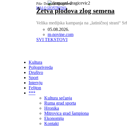
Piše: Dragorad Dragičević
MALO IZOŠTRENO
Žetva plodova zlog semena
Velika medijska kampanja na „latiničnoj strani“ Sr
05.08.2026.
Author
m-novine.com
SVI TEKSTOVI
Kultura
Poljoprivreda
Društvo
Sport
Intervju
Feljton
***
Kultura sećanja
Ruma grad sporta
Hronika
Mitrovica grad šampiona
Ekonomija
Kontakt