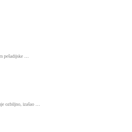
om pešadijske …
je ozbiljno, izašao …