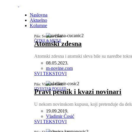
Naslovna
Aktuelno
Kolumne
Piše: Svetlana Ćosić
ČETKE & METLE
Atomski zdesna
Atomski zdesna i atomski sleva bile su naredbe tok
08.05.2023.
Author
m-novine.com
SVI TEKSTOVI
Piše: Vladimir Ćosić
IZVESTAN POGLED
Pravi pesnik i kvazi novinari
U nekom novinskom kupusu, koji pretenduje da delu
19.09.2019.
Author
Vladimir Ćosić
SVI TEKSTOVI