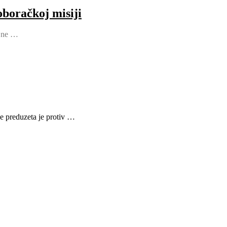
oboračkoj misiji
t ne …
je preduzeta je protiv …