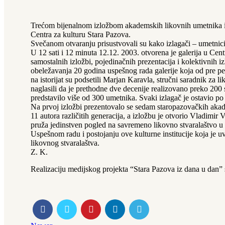
Trećom bijenalnom izložbom akademskih likovnih umetnika iz
Centra za kulturu Stara Pazova.
Svečanom otvaranju prisustvovali su kako izlagači – umetnici,
U 12 sati i 12 minuta 12.12. 2003. otvorena je galerija u Cen
samostalnih izložbi, pojedinačnih prezentacija i kolektivnih
obeležavanja 20 godina uspešnog rada galerije koja od pre p
na istorijat su podsetili Marjan Karavla, stručni saradnik za 
naglasili da je prethodne dve decenije realizovano preko 200 s
predstavilo više od 300 umetnika. Svaki izlagač je ostavio po
Na prvoj izložbi prezentovalo se sedam staropazovačkih akade
11 autora različitih generacija, a izložbu je otvorio Vladimir 
pruža jedinstven pogled na savremeno likovno stvaralaštvo u St
Uspešnom radu i postojanju ove kulturne institucije koja je 
likovnog stvaralaštva.
Z. K.
Realizaciju medijskog projekta “Stara Pazova iz dana u dan” 