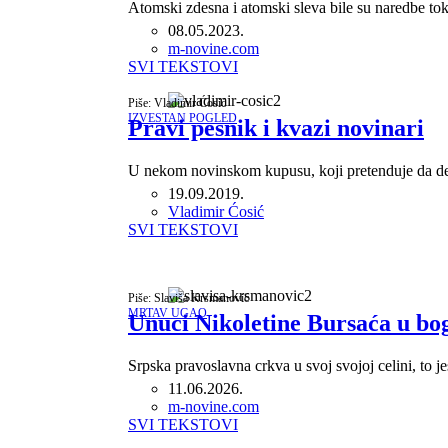
Atomski zdesna i atomski sleva bile su naredbe t
08.05.2023.
Author
m-novine.com
SVI TEKSTOVI
Piše: Vladimir Ćosić
IZVESTAN POGLED
Pravi pesnik i kvazi novinari
U nekom novinskom kupusu, koji pretenduje da de
19.09.2019.
Author
Vladimir Ćosić
SVI TEKSTOVI
Piše: Slaviša Krsmanović
MRTAV UGAO
Unuci Nikoletine Bursaća u bo
Srpska pravoslavna crkva u svoj svojoj celini, to j
11.06.2026.
Author
m-novine.com
SVI TEKSTOVI