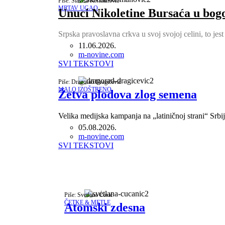
Piše: Slaviša Krsmanović
MRTAV UGAO
Unuci Nikoletine Bursaća u bog
Srpska pravoslavna crkva u svoj svojoj celini, to jes
11.06.2026.
Author
m-novine.com
SVI TEKSTOVI
Piše: Dragorad Dragičević
MALO IZOŠTRENO
Žetva plodova zlog semena
Velika medijska kampanja na „latiničnoj strani“ Srbi
05.08.2026.
Author
m-novine.com
SVI TEKSTOVI
Piše: Svetlana Ćosić
ČETKE & METLE
Atomski zdesna