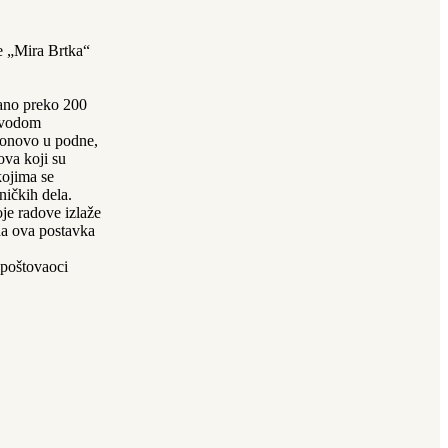
e „Mira Brtka“
vano preko 200
povodom
 ponovo u podne,
ova koji su
kojima se
ničkih dela.
je radove izlaže
 da ova postavka
 poštovaoci