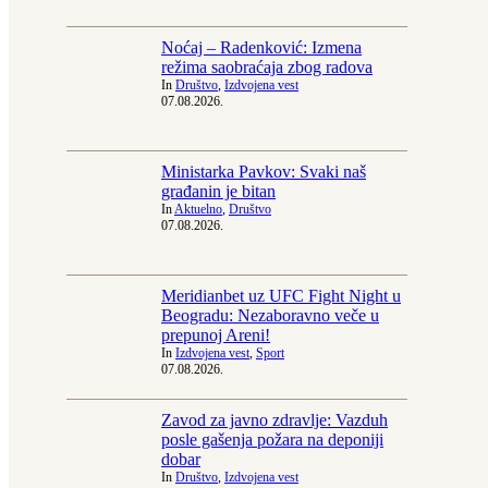
Noćaj – Radenković: Izmena
režima saobraćaja zbog radova
In
Društvo
,
Izdvojena vest
07.08.2026.
Ministarka Pavkov: Svaki naš
građanin je bitan
In
Aktuelno
,
Društvo
07.08.2026.
Meridianbet uz UFC Fight Night u
Beogradu: Nezaboravno veče u
prepunoj Areni!
In
Izdvojena vest
,
Sport
07.08.2026.
Zavod za javno zdravlje: Vazduh
posle gašenja požara na deponiji
dobar
In
Društvo
,
Izdvojena vest