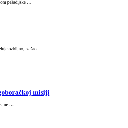
okom pešadijske …
luje ozbiljno, izašao …
goboračkoj misiji
est ne …