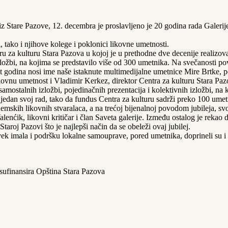
 Stare Pazove, 12. decembra je proslavljeno je 20 godina rada Galerij
 tako i njihove kolege i poklonici likovne umetnosti.
tru za kulturu Stara Pazova u kojoj je u prethodne dve decenije realizo
 izložbi, na kojima se predstavilo više od 300 umetnika. Na svečanosti 
et godina nosi ime naše istaknute multimedijalne umetnice Mire Brtke,
likovnu umetnost i Vladimir Kerkez, direktor Centra za kulturu Stara Paz
amostalnih izložbi, pojedinačnih prezentacija i kolektivnih izložbi, na 
 jedan svoj rad, tako da fundus Centra za kulturu sadrži preko 100 umet
mskih likovnih stvaralaca, a na trećoj bijenalnoj povodom jubileja, svo
Valenćik, likovni kritičar i član Saveta galerije. Između ostalog je rekao
aroj Pazovi što je najlepši način da se obeleži ovaj jubilej.
uvek imala i podršku lokalne samouprave, pored umetnika, doprineli su i
sufinansira Opština Stara Pazova