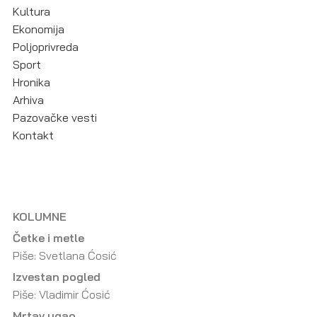
Kultura
Ekonomija
Poljoprivreda
Sport
Hronika
Arhiva
Pazovačke vesti
Kontakt
KOLUMNE
Četke i metle
Piše: Svetlana Ćosić
Izvestan pogled
Piše: Vladimir Ćosić
Mrtav ugao