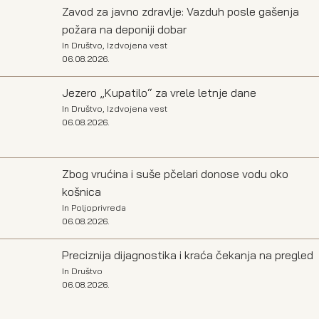
Zavod za javno zdravlje: Vazduh posle gašenja
požara na deponiji dobar
In
Društvo
,
Izdvojena vest
06.08.2026.
Jezero „Kupatilo“ za vrele letnje dane
In
Društvo
,
Izdvojena vest
06.08.2026.
Zbog vrućina i suše pčelari donose vodu oko
košnica
In
Poljoprivreda
06.08.2026.
Preciznija dijagnostika i kraća čekanja na pregled
In
Društvo
06.08.2026.