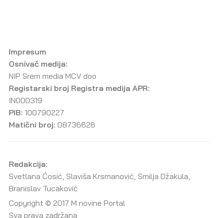
Impresum
Osnivač medija:
NIP Srem media MCV doo
Registarski broj Registra medija APR:
IN000319
PIB:
100790227
Matični broj:
08736626
Redakcija:
Svetlana Ćosić, Slaviša Krsmanović, Smilja Džakula,
Branislav Tucaković
Copyright © 2017 M novine Portal
Sva prava zadržana