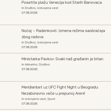
Posetite plažu Venecija kod Starih Banovaca
In
Društvo
,
Izdvojena vest
07.08.2026.
Noćaj – Radenković: Izmena režima saobraćaja
zbog radova
In
Društvo
,
Izdvojena vest
07.08.2026.
Ministarka Pavkov: Svaki naš građanin je bitan
In
Aktuelno
,
Društvo
07.08.2026.
Meridianbet uz UFC Fight Night u Beogradu:
Nezaboravno veče u prepunoj Areni!
In
Izdvojena vest
,
Sport
07.08.2026.