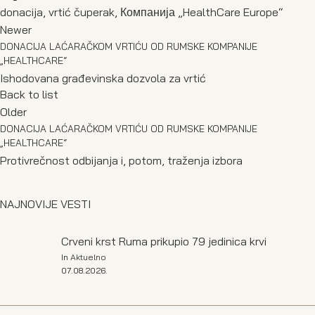
donacija
,
vrtić čuperak
,
Компанија „HealthCare Europe“
Newer
DONACIJA LAĆARAČKOM VRTIĆU OD RUMSKE KOMPANIJE
„HEALTHCARE“
Ishodovana građevinska dozvola za vrtić
Back to list
Older
DONACIJA LAĆARAČKOM VRTIĆU OD RUMSKE KOMPANIJE
„HEALTHCARE“
Protivrečnost odbijanja i, potom, traženja izbora
NAJNOVIJE VESTI
Crveni krst Ruma prikupio 79 jedinica krvi
In
Aktuelno
07.08.2026.