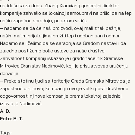
naddušeka za decu. Zhang Xiaoxiang generalni direktor
kompanije zahvalio se lokalnoj samoupravi na prilici da na lep
način započnu saradnju, posetom vrtiću.
– nadamo se da će naši proizvodi, ovaj mali znak pažnje,
našim malim prijateljima pružiti lep i udoban san i odmor.
Nadamo se i želimo da se saradnja sa Gradom nastavi i da
zajedno postižemo bolje uslove za naše društvo.
Zahvalnost kompaniji iskazao je i gradonačelnik Sremske
Mitrovice Branislav Nedimović, koji je prisustvovao uručenju
donacije.
– Preko stotinu ljudi sa teritorije Grada Sremska Mitrovica je
zaposleno u njihovoj kompaniji i ovo je veliki gest društvene
odgovornosti njihove kompanije prema lokalnoj zajednici,
izjavio je Nedimović
A. D.
Foto: B. T.
Tags: