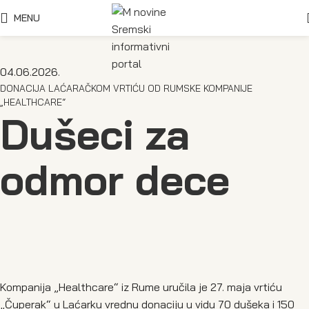
MENU
04.06.2026.
DONACIJA LAĆARAČKOM VRTIĆU OD RUMSKE KOMPANIJE
„HEALTHCARE“
Dušeci za
odmor dece
Kompanija „Healthcare“ iz Rume uručila je 27. maja vrtiću
„Čuperak“ u Laćarku vrednu donaciju u vidu 70 dušeka i 150