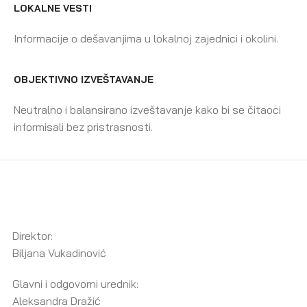
LOKALNE VESTI
Informacije o dešavanjima u lokalnoj zajednici i okolini.
OBJEKTIVNO IZVEŠTAVANJE
Neutralno i balansirano izveštavanje kako bi se čitaoci
informisali bez pristrasnosti.
Direktor:
Biljana Vukadinović
Glavni i odgovorni urednik:
Aleksandra Dražić