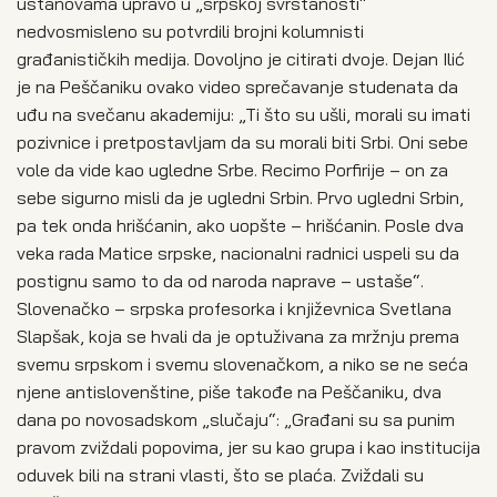
ustanovama upravo u „srpskoj svrstanosti“
nedvosmisleno su potvrdili brojni kolumnisti
građanističkih medija. Dovoljno je citirati dvoje. Dejan Ilić
je na Peščaniku ovako video sprečavanje studenata da
uđu na svečanu akademiju: „Ti što su ušli, morali su imati
pozivnice i pretpostavljam da su morali biti Srbi. Oni sebe
vole da vide kao ugledne Srbe. Recimo Porfirije – on za
sebe sigurno misli da je ugledni Srbin. Prvo ugledni Srbin,
pa tek onda hrišćanin, ako uopšte – hrišćanin. Posle dva
veka rada Matice srpske, nacionalni radnici uspeli su da
postignu samo to da od naroda naprave – ustaše“.
Slovenačko – srpska profesorka i književnica Svetlana
Slapšak, koja se hvali da je optuživana za mržnju prema
svemu srpskom i svemu slovenačkom, a niko se ne seća
njene antislovenštine, piše takođe na Peščaniku, dva
dana po novosadskom „slučaju“: „Građani su sa punim
pravom zviždali popovima, jer su kao grupa i kao institucija
oduvek bili na strani vlasti, što se plaća. Zviždali su