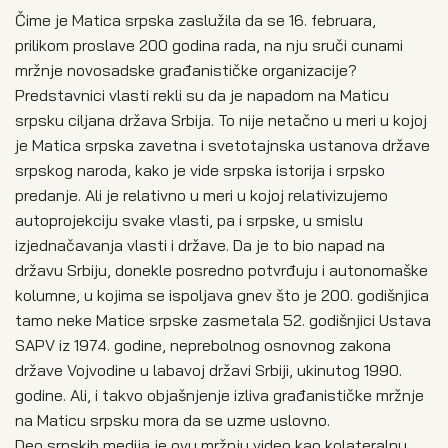
Čime je Matica srpska zaslužila da se 16. februara,
prilikom proslave 200 godina rada, na nju sruči cunami
mržnje novosadske građanističke organizacije?
Predstavnici vlasti rekli su da je napadom na Maticu
srpsku ciljana država Srbija. To nije netačno u meri u kojoj
je Matica srpska zavetna i svetotajnska ustanova države
srpskog naroda, kako je vide srpska istorija i srpsko
predanje. Ali je relativno u meri u kojoj relativizujemo
autoprojekciju svake vlasti, pa i srpske, u smislu
izjednačavanja vlasti i države. Da je to bio napad na
državu Srbiju, donekle posredno potvrđuju i autonomaške
kolumne, u kojima se ispoljava gnev što je 200. godišnjica
tamo neke Matice srpske zasmetala 52. godišnjici Ustava
SAPV iz 1974. godine, neprebolnog osnovnog zakona
države Vojvodine u labavoj državi Srbiji, ukinutog 1990.
godine. Ali, i takvo objašnjenje izliva građanističke mržnje
na Maticu srpsku mora da se uzme uslovno.
Deo srpskih medija je ovu mržnju video kao kolateralnu