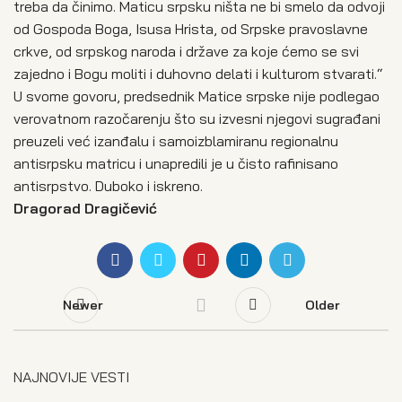
treba da činimo. Maticu srpsku ništa ne bi smelo da odvoji
od Gospoda Boga, Isusa Hrista, od Srpske pravoslavne
crkve, od srpskog naroda i države za koje ćemo se svi
zajedno i Bogu moliti i duhovno delati i kulturom stvarati.“
U svome govoru, predsednik Matice srpske nije podlegao
verovatnom razočarenju što su izvesni njegovi sugrađani
preuzeli već izanđalu i samoizblamiranu regionalnu
antisrpsku matricu i unapredili je u čisto rafinisano
antisrpstvo. Duboko i iskreno.
Dragorad Dragičević
Newer
Older
NAJNOVIJE VESTI