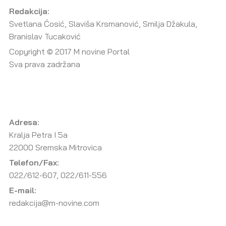
Redakcija:
Svetlana Ćosić, Slaviša Krsmanović, Smilja Džakula,
Branislav Tucaković
Copyright © 2017 M novine Portal
Sva prava zadržana
Adresa:
Kralja Petra I 5a
22000 Sremska Mitrovica
Telefon/Fax:
022/612-607, 022/611-556
E-mail:
redakcija@m-novine.com