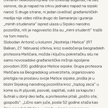
osnove, da je napad na crkvu jednako napad na srpski
narod. S druge strane, ni jedan izveštač građanističkih
medija nije video ništa drugo do šamaranja i guranja
„mirnih studenata“ ispred ulaza u Srpsko narodno
pozorište, niti je nagovestio šta su „mirni studenti“ tražili
na tom mestu.
Slobodan Antonić u kolumni „Noohirija i Matica“ (RT
Balkan, 27. februara) otkriva, kroz svedočenja beogradskih
profesora Matičara, možda i ključnu pokretačku silu ne
samo novosadske građanističke mržnje ispoljene
povodom 200. godišnjice Matice srpske. Grupa profesora
Matičara sa Beogradskog univerziteta, organizovano
pristigla na proslavu svoje Matice srpske, prošla je u
blizini Srpskog narodnog pozorišta kroz „toplog zeca“ u
kome su ih pljuvali, psovali, saplitali, vukli za kapute i
šutirali u donji deo leđa, a profesorke pitali „pošto ste,
gospođo“. „Lično sam juče, posle 52 godine staža kao