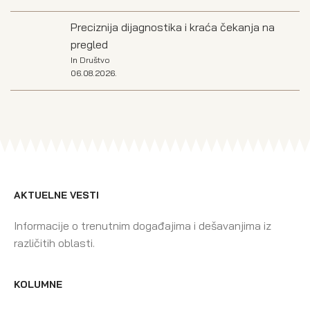
Preciznija dijagnostika i kraća čekanja na
pregled
In
Društvo
06.08.2026.
AKTUELNE VESTI
Informacije o trenutnim događajima i dešavanjima iz
različitih oblasti.
KOLUMNE