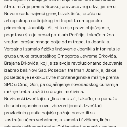
štetu mržnje prema Srpskoj pravoslavnoj crkvi, jer se u
Novom sadu najveći gnev, blizak linču, sručio na
arhiepiskopa cetinjskog i mitropolita crnogorsko –
primorskog Joanikija. Ali, ni to nije pravo objašnjenje,
pogotovu što je srpski patrijarh Porfirije, takođe ružno
vređan, prošao mnogo bolje od mitropolita Joanikija.
Verbalno i zamalo fizičko linčovanje Joanikija intonirala je
grupa unuka proustaškog Crnogorca Jevrema Brkovića,
Brajana Brkovića, koji je za svoje revolucionarno delovanje
izabrao baš Novi Sad. Poseban tretman Joanikija, dakle,
posledica je i ekskluzivne montenegrinske mržnje prema
SPC u Crnoj Gori, pa objašnjenje novosadskog cunamija
mržnje treba tražiti i u drugim motivima.
Novinarski izveštaji sa „lica mesta“, takođe, ne pomažu
da sebi objasnimo ovu izbezumljenost. Izveštači
provladinih glasila najviše pažnje posvetili su
zastrašujućem verbalnom, a zamalo i fizičkom, linču
crkvenih velikodostojnika. Ovi izveštaji sugerišu, ne bez