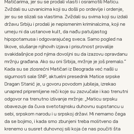
Matičarima, jer su se prodali vlasti i osramotili Maticu.
Zviždali su uzvanicima koji su došli po ordevlje i ordenje,
jer su se slizali sa vlastima. Zviždali su svima koji su izdali
državu Srbiju i prodali je nepismenim kriminalcima, koji ne
umeju ni da ustanove kult, da nađu patuljastog
hipopotamusa i odgovarajućeg sveca. Samo pogled na
likove, slušanje njihovih izjava i prisutnost provalije
svakidašnjice pod njima dovoljni su da izazovu opravdanu
mržnju građana. Ako su oni Srbija, mržnje je još premalo.“
Kada su se zlosrećni Matičari iz Beograda već našli u
sigurnosti sale SNP, aktuelni presednik Matice srpske
Dragan Stanić je, u govoru povodom jubileja, izrekao
unapred pripremljene reči koje su zazvučale i kao trenutni
odgovor na trenutno izlivanje mržnje: „Maticu srpsku
obavezuje da čuva svetotajnsku duhovnu supstancu u
sebi, srpskom narodu i u srpskoj državi. Mi nemamo čega
da se bojimo, i kada smo zbunjeni treba molitveno da
krenemo u susret duhovnoj sili koja će nas poučiti šta