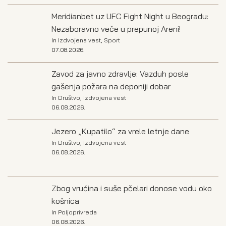
Meridianbet uz UFC Fight Night u Beogradu:
Nezaboravno veče u prepunoj Areni!
In
Izdvojena vest
,
Sport
07.08.2026.
Zavod za javno zdravlje: Vazduh posle
gašenja požara na deponiji dobar
In
Društvo
,
Izdvojena vest
06.08.2026.
Jezero „Kupatilo“ za vrele letnje dane
In
Društvo
,
Izdvojena vest
06.08.2026.
Zbog vrućina i suše pčelari donose vodu oko
košnica
In
Poljoprivreda
06.08.2026.