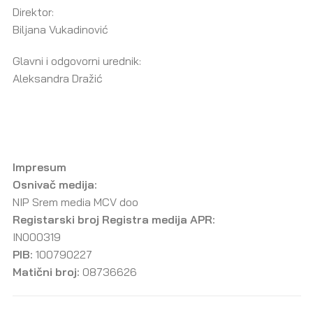
Direktor:
Biljana Vukadinović
Glavni i odgovorni urednik:
Aleksandra Dražić
Impresum
Osnivač medija:
NIP Srem media MCV doo
Registarski broj Registra medija APR:
IN000319
PIB:
100790227
Matični broj:
08736626