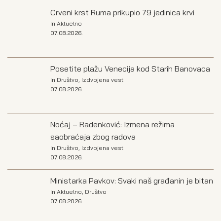
Crveni krst Ruma prikupio 79 jedinica krvi
In
Aktuelno
07.08.2026.
Posetite plažu Venecija kod Starih Banovaca
In
Društvo
,
Izdvojena vest
07.08.2026.
Noćaj – Radenković: Izmena režima
saobraćaja zbog radova
In
Društvo
,
Izdvojena vest
07.08.2026.
Ministarka Pavkov: Svaki naš građanin je bitan
In
Aktuelno
,
Društvo
07.08.2026.