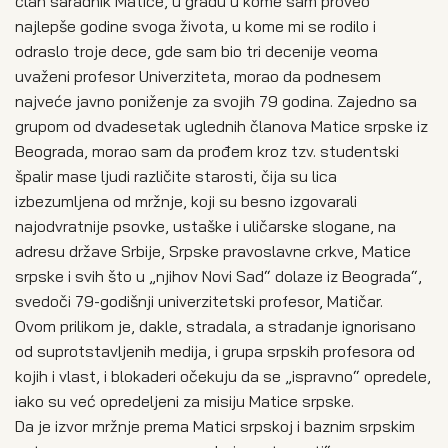
član saradnik Matice, u gradu u kome sam proveo
najlepše godine svoga života, u kome mi se rodilo i
odraslo troje dece, gde sam bio tri decenije veoma
uvaženi profesor Univerziteta, morao da podnesem
najveće javno poniženje za svojih 79 godina. Zajedno sa
grupom od dvadesetak uglednih članova Matice srpske iz
Beograda, morao sam da prođem kroz tzv. studentski
špalir mase ljudi različite starosti, čija su lica
izbezumljena od mržnje, koji su besno izgovarali
najodvratnije psovke, ustaške i uličarske slogane, na
adresu države Srbije, Srpske pravoslavne crkve, Matice
srpske i svih što u „njihov Novi Sad“ dolaze iz Beograda“,
svedoči 79-godišnji univerzitetski profesor, Matičar.
Ovom prilikom je, dakle, stradala, a stradanje ignorisano
od suprotstavljenih medija, i grupa srpskih profesora od
kojih i vlast, i blokaderi očekuju da se „ispravno“ opredele,
iako su već opredeljeni za misiju Matice srpske.
Da je izvor mržnje prema Matici srpskoj i baznim srpskim