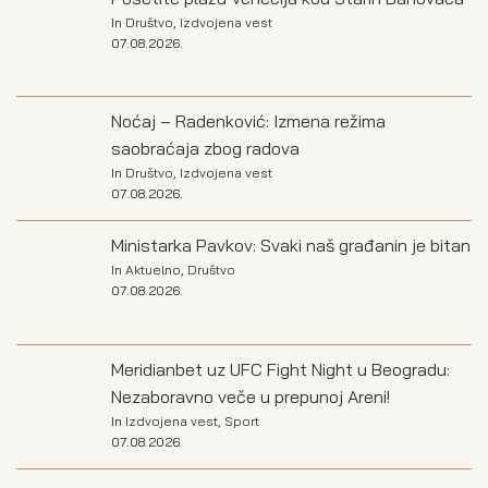
In
Društvo
,
Izdvojena vest
07.08.2026.
Noćaj – Radenković: Izmena režima
saobraćaja zbog radova
In
Društvo
,
Izdvojena vest
07.08.2026.
Ministarka Pavkov: Svaki naš građanin je bitan
In
Aktuelno
,
Društvo
07.08.2026.
Meridianbet uz UFC Fight Night u Beogradu:
Nezaboravno veče u prepunoj Areni!
In
Izdvojena vest
,
Sport
07.08.2026.