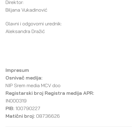
Direktor:
Biljana Vukadinović
Glavni i odgovorni urednik:
Aleksandra Dražić
Impresum
Osnivač medija:
NIP Srem media MCV doo
Registarski broj Registra medija APR:
IN000319
PIB:
100790227
Matični broj:
08736626