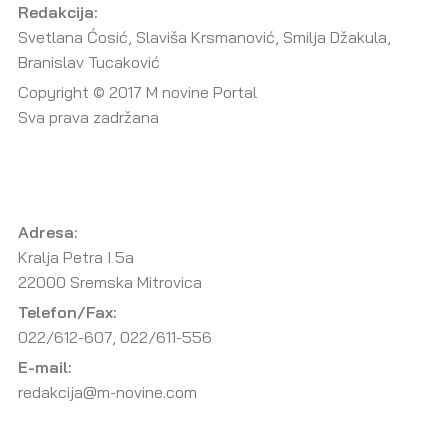
Redakcija:
Svetlana Ćosić, Slaviša Krsmanović, Smilja Džakula,
Branislav Tucaković
Copyright © 2017 M novine Portal
Sva prava zadržana
Adresa:
Kralja Petra I 5a
22000 Sremska Mitrovica
Telefon/Fax:
022/612-607, 022/611-556
E-mail:
redakcija@m-novine.com