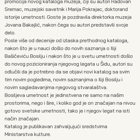
promocija novog kataloga muzeja, čiji su autori Radovan
Sremac, muzejski savetnik i Marija Pokrajac, doktorand
istorije umetnosti. Goste je pozdravila direktorka muzeja
Jovana Bakajlić, nakon čega su autori predstavili svoje
delo.
Posle više od decenije od izlaska prethodnog kataloga,
nakon što je u nauci došlo do novih saznanja o Iliji
Bašičeviću Bosilju i nakon što je u svetu umetnosti došlo
do novog pozicioniranja njegovog legata u Šidu, autori su
odlučili da je potrebno da se objavi novi katalog sa svim
tim novim pogledima, novim saznanjima o Iliji Bosilju i
novim sagledavanjima njegovog stvaralaštva.
Bosiljeva umetnost je jedinstvena ne samo na našim
prostorima, nego i šire, i koliko god je on značajan na nivou
gotovo svetske umetnosti, tako je i njegov legat na isti
način značajan.
Katalog je publikavan zahvaljujući sredstvima
Ministarstva kulture.