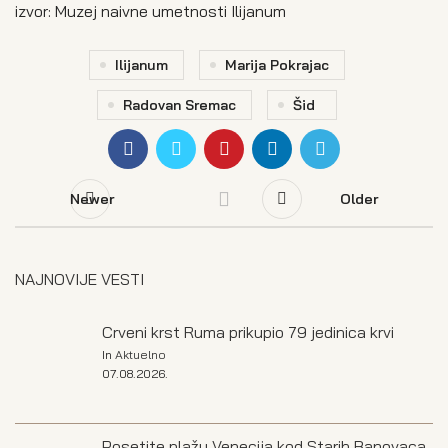
izvor: Muzej naivne umetnosti Ilijanum
Ilijanum
Marija Pokrajac
Radovan Sremac
Šid
Newer
Older
NAJNOVIJE VESTI
Crveni krst Ruma prikupio 79 jedinica krvi
In
Aktuelno
07.08.2026.
Posetite plažu Venecija kod Starih Banovaca