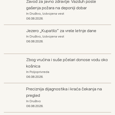
Zavod za javno zdravlje: Vazduh posle
gašenja požara na deponiji dobar
In
Društvo
,
Izdvojena vest
06.08.2026.
Jezero „Kupatilo“ za vrele letnje dane
In
Društvo
,
Izdvojena vest
06.08.2026.
Zbog vrućina i suše pčelari donose vodu oko
košnica
In
Poljoprivreda
06.08.2026.
Preciznija dijagnostika i kraća čekanja na
pregled
In
Društvo
06.08.2026.