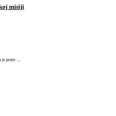
oj misiji
a je protiv …