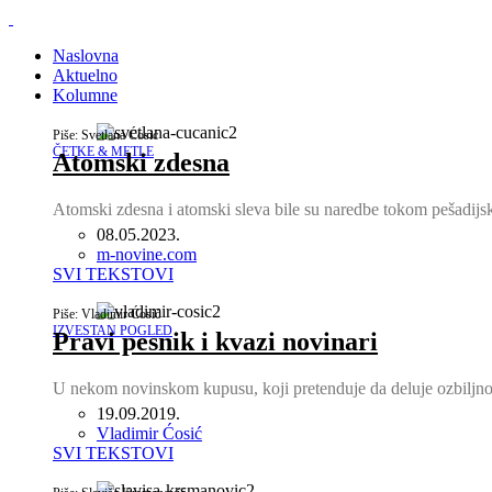
Naslovna
Aktuelno
Kolumne
Piše: Svetlana Ćosić
ČETKE & METLE
Atomski zdesna
Atomski zdesna i atomski sleva bile su naredbe tokom pešadij
08.05.2023.
Author
m-novine.com
SVI TEKSTOVI
Piše: Vladimir Ćosić
IZVESTAN POGLED
Pravi pesnik i kvazi novinari
U nekom novinskom kupusu, koji pretenduje da deluje ozbiljn
19.09.2019.
Author
Vladimir Ćosić
SVI TEKSTOVI