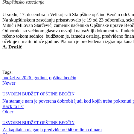
Skupštinsko zasedanje
U sredu, 17. decembra u Velikoj sali Skupštine opštine Beočin održa
Na skupštinskom zasedanju prisustvovalo je 19 od 23 odbornika, sek
Mihić i Milovan Starčević, zamenik načelnika Opštinske uprave Beoči
Odbornici su većinom glasova usvojili najvažniji dokument za funkcio
rečeno tokom sednice, budžetom je, između ostalog, predviđeno finansira
očekuje u martu iduće godine. Planom je predviđena i izgradnja kana
A. Dražić
Tags:
budžet za 2026. godinu
,
opština beočin
Newer
USVOJEN BUDŽET OPŠTINE BEOČIN
Na staranje nam je poverena dobrobit ljudi kod kojih treba pokrenuti
Back to list
Older
USVOJEN BUDŽET OPŠTINE BEOČIN
Za kapitalna ulaganja predviđeno 940 miliona dinara