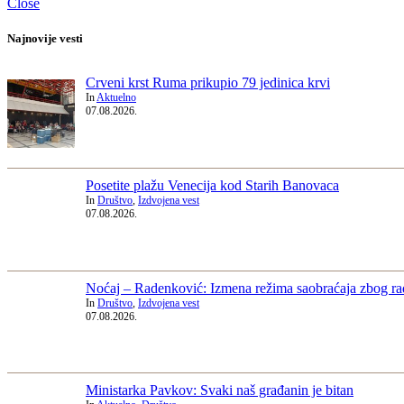
Close
Najnovije vesti
Crveni krst Ruma prikupio 79 jedinica krvi
In
Aktuelno
07.08.2026.
Posetite plažu Venecija kod Starih Banovaca
In
Društvo
,
Izdvojena vest
07.08.2026.
Noćaj – Radenković: Izmena režima saobraćaja zbog r
In
Društvo
,
Izdvojena vest
07.08.2026.
Ministarka Pavkov: Svaki naš građanin je bitan