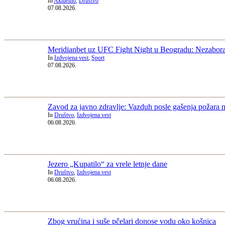
In
Aktuelno
,
Društvo
07.08.2026.
Meridianbet uz UFC Fight Night u Beogradu: Nezabora
In
Izdvojena vest
,
Sport
07.08.2026.
Zavod za javno zdravlje: Vazduh posle gašenja požara n
In
Društvo
,
Izdvojena vest
06.08.2026.
Jezero „Kupatilo“ za vrele letnje dane
In
Društvo
,
Izdvojena vest
06.08.2026.
Zbog vrućina i suše pčelari donose vodu oko košnica