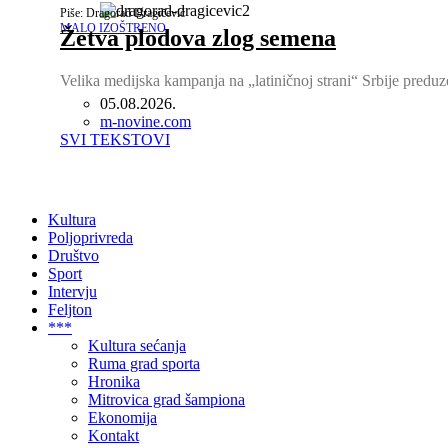
Piše: Dragorad Dragičević
MALO IZOŠTRENO
Žetva plodova zlog semena
Velika medijska kampanja na „latiničnoj strani“ Srbije preduz
05.08.2026.
Author
m-novine.com
SVI TEKSTOVI
Kultura
Poljoprivreda
Društvo
Sport
Intervju
Feljton
***
Kultura sećanja
Ruma grad sporta
Hronika
Mitrovica grad šampiona
Ekonomija
Kontakt