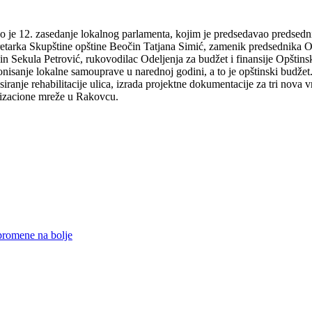
no je 12. zasedanje lokalnog parlamenta, kojim je predsedavao predsed
retarka Skupštine opštine Beočin Tatjana Simić, zamenik predsednika 
n Sekula Petrović, rukovodilac Odeljenja za budžet i finansije Opštin
nisanje lokalne samouprave u narednoj godini, a to je opštinski budžet.
nje rehabilitacije ulica, izrada projektne dokumentacije za tri nova vrt
lizacione mreže u Rakovcu.
 promene na bolje