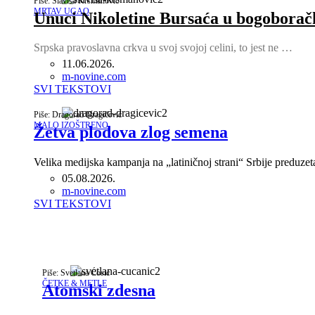
Piše: Slaviša Krsmanović
MRTAV UGAO
Unuci Nikoletine Bursaća u bogoboračk
Srpska pravoslavna crkva u svoj svojoj celini, to jest ne …
11.06.2026.
Author
m-novine.com
SVI TEKSTOVI
Piše: Dragorad Dragičević
MALO IZOŠTRENO
Žetva plodova zlog semena
Velika medijska kampanja na „latiničnoj strani“ Srbije preduzet
05.08.2026.
Author
m-novine.com
SVI TEKSTOVI
Piše: Svetlana Ćosić
ČETKE & METLE
Atomski zdesna