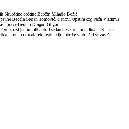
nik Skupštine opštine Beočin Mihajlo Božić.
Opštine Beočin Stefan Tomović, članovi Opštinskog veća Vladimir
ske uprave Beočin Dragan Gligorić.
 On iznosi jednu milijardu i sedamdeset miliona dinara. Kako je
ića, kao i nastavak rekonstrukcije fabrike vode, čiji se završetak