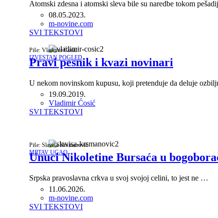
Atomski zdesna i atomski sleva bile su naredbe tokom pešad
08.05.2023.
Author
m-novine.com
SVI TEKSTOVI
Piše: Vladimir Ćosić
IZVESTAN POGLED
Pravi pesnik i kvazi novinari
U nekom novinskom kupusu, koji pretenduje da deluje ozbilj
19.09.2019.
Author
Vladimir Ćosić
SVI TEKSTOVI
Piše: Slaviša Krsmanović
MRTAV UGAO
Unuci Nikoletine Bursaća u bogoborač
Srpska pravoslavna crkva u svoj svojoj celini, to jest ne …
11.06.2026.
Author
m-novine.com
SVI TEKSTOVI