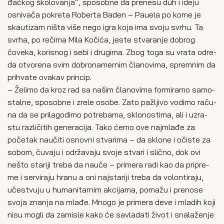
đač­kog ško­lo­va­nja“, spo­sob­ne da pre­ne­su duh i ide­ju
osni­va­ča pokre­ta Rober­ta Baden – Pau­e­la po kome je
ska­u­ti­zam ništa više nego igra koja ima svo­ju svr­hu. Ta
svr­ha, po reči­ma Mila Koči­ća, jeste stva­ra­nje dobr­og
čove­ka, kori­snog i sebi i dru­gi­ma. Zbog toga su vra­ta odre­
da otvo­re­na svim dobro­na­mer­nim čla­no­vi­ma, sprem­nim da
pri­hva­te ova­kav prin­cip.
– Želi­mo da kroz rad sa našim čla­no­vi­ma for­mi­ra­mo samo­
stal­ne, spo­sob­ne i zre­le oso­be. Zato pažlji­vo vodi­mo raču­
na da se pri­la­go­di­mo potre­ba­ma, sklo­no­sti­ma, ali i uzra­
stu raz­li­či­tih gene­ra­ci­ja. Tako ćemo ove naj­mla­đe za
poče­tak nau­či­ti osnov­ni stva­ri­ma – da sklo­ne i oči­ste za
sobom, čuva­ju i odr­ža­va­ju svo­je stva­ri i slič­no, dok ovi
nešto sta­ri­ji tre­ba da nau­če – pri­me­ra radi kao da pri­pre­
me i ser­vi­ra­ju hra­nu a oni naj­sta­ri­ji tre­ba da volon­ti­ra­ju,
uče­stvu­ju u huma­ni­tar­nim akci­ja­ma, poma­žu i pre­no­se
svo­ja zna­nja na mla­đe. Mno­go je pri­me­ra deve i mla­dih koji
nisu mogli da zami­sle kako će savla­da­ti život i sna­la­že­nje