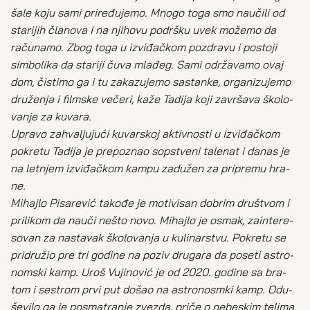
šale koju sami pri­re­đu­je­mo. Mno­go toga smo nau­či­li od
sta­ri­jih čla­no­va i na njiho­vu podr­šku uvek može­mo da
raču­na­mo. Zbog toga u izvi­đač­kom pozdra­vu i posto­ji
sim­bo­li­ka da sta­ri­ji čuva mla­đeg. Sami odr­ža­va­mo ovaj
dom, čisti­mo ga i tu zaka­zu­je­mo sastan­ke, orga­ni­zu­je­mo
dru­že­nja i film­ske veče­ri, kaže Tadi­ja koji zavr­ša­va ško­lo­
va­nje za kuva­ra.
Upra­vo zahva­lju­ju­ći kuvar­skoj aktiv­no­sti u izvi­đač­kom
pokre­tu Tadi­ja je pre­po­znao sop­stve­ni tale­nat i danas je
na let­njem izvi­đač­kom kam­pu zadu­žen za pri­pre­mu hra­
ne.
Mihaj­lo Pisa­re­vić tako­đe je moti­vi­san dobrim dru­štvom i
pri­li­kom da nau­či nešto novo. Mihaj­lo je osmak, zain­te­re­
so­van za nasta­vak ško­lo­va­nja u kuli­nar­stvu. Pokre­tu se
pri­dru­žio pre tri godi­ne na poziv dru­ga­ra da pose­ti astro­
nom­ski kamp. Uroš Vuji­no­vić je od 2020. godine sa bra­
tom i sestrom prvi put došao na astro­nosmki kamp. Odu­
še­vi­lo ga je posma­tra­nje zve­zda, pri­če o nebe­skim teli­ma,