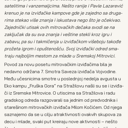
sate­li­ti­ma i van­ze­malj­ci­ma. Nešto rani­je i Pavle Laza­re­vić
kre­nuo je na izvi­đač­ke kam­po­ve gde je zajed­no sa dru­ga­
ri­ma ste­kao više zna­nja i isku­sta­va nego što je oče­ki­vao.
Zajed­nič­ki uti­sak ovih mitro­vač­kih deča­ka svo­di se na
zaklju­čak da su sva zna­nja i vešti­ne ste­kli kroz igru i
zaba­vu, pa su i tak­mi­če­nja u izvi­đač­kom više­bo­ju tako­đe
pro­že­ta igrom i opu­šte­no­šću. Svoj izvi­đač­ki odred sma­
tra­ju naj­bo­ljim mestom za mla­de u Srem­skoj Mitro­vi­ci.
Povod za novu pose­tu mitro­vač­kim izvi­đa­či­ma bila je
nedav­no odr­ža­na 7. Smo­tra Save­za izvi­đa­ča Voj­vo­di­ne.
Među uče­sni­ci­ma smo­tre u posled­njoj nede­lja avgu­sta u
Eko kam­pu „Fru­ška Gora“ na Stra­ži­lo­vu našli su se i izvi­đa­
či iz Srem­ske Mitro­vi­ce. O uti­sci­ma sa Stra­ži­lo­va i radu
grad­skog odre­da raz­go­va­ra­li sa jed­nim od pred­vod­ni­ka i
sta­re­ši­nom mitro­vač­kih izvi­đa­ča Milom Koči­ćem. Od njega
sazna­je­mo da se u cilju atrak­tiv­no­sti ova­kvih sku­po­va za
decu i mla­de, sva­ki put kre­i­ra­ju nove aktiv­no­sti – nešto