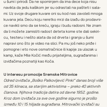
u šumi i pri­ro­di. Da ne spo­mi­njem da ima dece koja nisu
navi­kla da jedu kaši­kom jer su odra­sta­li na pašte­ti i sala­
mi. Uz svo­je dru­ga­re kuva­re oni su kod nas zavo­le­li mno­ga
kuva­na jela. Decu koju neret­ko mrzi da iza­đu do pro­dav­ni­
ce navi­kli smo da se kre­ću, igra­ju i budu rado­sni. Ne znam
da li može­te zami­sli­ti radost dete­ta kome ste dali seki­ri­
cu, teste­ru i nešto ala­ta da od drve­ta i gra­nja u šumi
napra­vi ono što je video na sli­ci. Pa mu još neko pri­đe i
pomog­ne i eto nove osma­trač­ni­ce ili kapi­je za ula­zak u
kamp, kaže Mile Kočić među pri­ja­te­lji­ma, sugra­đa­ni­ma i
izvi­đa­či­ma pozna­ti­ji kao Koča.
U inte­re­su pro­mo­ci­je Srem­ske Mitro­vi­ce
Odred izvi­đa­ča „Boško Pal­ko­vlje­vić Pin­ki“ danas bro­ji više
od 35 kli­na­ca, sa sta­ri­jim akti­vi­sti­ma – pre­ko 40 aktiv­nih
čla­no­va. Njiho­va tra­di­ci­ja dati­ra od dav­ne 1952. godi­ne.
Kroz dom izvi­đa­ča za sve ove godi­ne sigur­no je pro­šlo
izme­đu 10 i 15 hilja­da sugra­đa­na. Mitro­vač­ki izvi­đa­či su