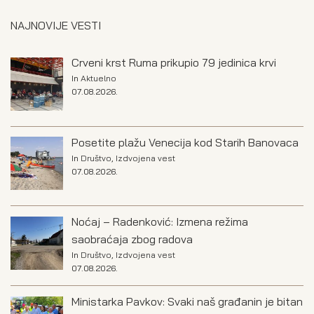
NAJNOVIJE VESTI
Crveni krst Ruma prikupio 79 jedinica krvi
In
Aktuelno
07.08.2026.
Posetite plažu Venecija kod Starih Banovaca
In
Društvo
,
Izdvojena vest
07.08.2026.
Noćaj – Radenković: Izmena režima
saobraćaja zbog radova
In
Društvo
,
Izdvojena vest
07.08.2026.
Ministarka Pavkov: Svaki naš građanin je bitan