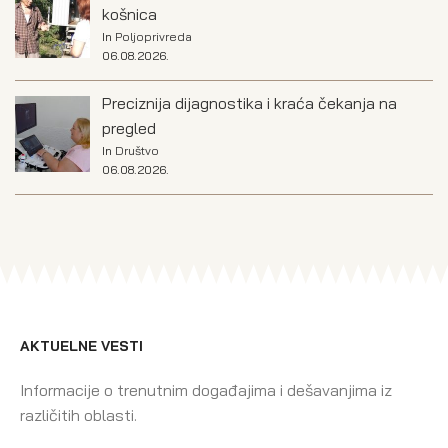
košnica
In
Poljoprivreda
06.08.2026.
Preciznija dijagnostika i kraća čekanja na
pregled
In
Društvo
06.08.2026.
AKTUELNE VESTI
Informacije o trenutnim događajima i dešavanjima iz
različitih oblasti.