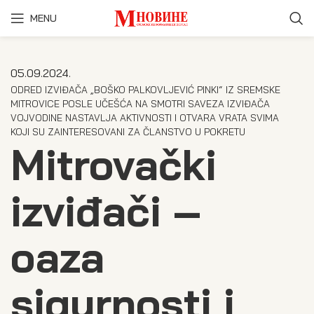
MENU
05.09.2024.
ODRED IZVI­ĐA­ČA „BOŠKO PAL­KO­VLJE­VIĆ PIN­KI“ IZ SREM­SKE
MITRO­VI­CE POSLE UČE­ŠĆA NA SMO­TRI SAVE­ZA IZVI­ĐA­ČA
VOJ­VO­DI­NE NASTA­VLJA AKTIV­NO­STI I OTVA­RA VRA­TA SVI­MA
KOJI SU ZAIN­TE­RE­SO­VA­NI ZA ČLAN­STVO U POKRE­TU
Mitrovački
izviđači –
oaza
sigurnosti i