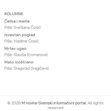
KOLUMNE
Četke i metle
Piše: Svetlana Ćosić
Izvestan pogled
Piše: Vladimir Ćosić
Mrtav ugao
Piše: Slaviša Krsmanović
Malo izoštreno
Piše: Dragorad Dragičević
© 2026
M novine Sremski informativni portal
. All rights
reserved