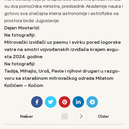
su dva pomoć­ni­ka mini­stra, pred­sed­nik Aka­de­mi­je nau­ka i
goto­vo sva zna­čaj­na ime­na astro­no­mi­je i astro­fi­zi­ke sa
pro­sto­ra biv­še Jugo­sla­vi­je.
Dejan Mostarlić
Na foto­gra­fi­ji:
Mitro­vač­ki izvi­đa­či uz pesmu i svi­r­ku pored logor­ske
vatre na smo­tri voj­vo­đan­skih izvi­đa­ča kra­jem avgu­
sta 2024. godi­ne
Na foto­gra­fi­ji:
Tadi­ja, Mihaj­lo, Uroš, Pavle i njiho­vi dru­ga­ri u raz­go­
vo­ru sa sta­re­ši­nom mitr­o­vač­kog odre­da Mile­tom
Koči­ćem – Kočom
Newer
Older