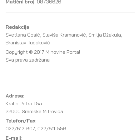
Matični broj:
08736626
Redakcija:
Svetlana Ćosić, Slaviša Krsmanović, Smilja Džakula,
Branislav Tucaković
Copyright © 2017 M novine Portal
Sva prava zadržana
Adresa:
Kralja Petra I 5a
22000 Sremska Mitrovica
Telefon/Fax:
022/612-607, 022/611-556
E-mail: