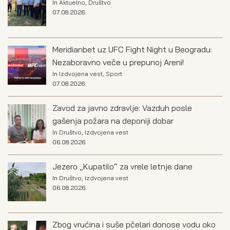
In
Aktuelno
,
Društvo
07.08.2026.
Meridianbet uz UFC Fight Night u Beogradu:
Nezaboravno veče u prepunoj Areni!
In
Izdvojena vest
,
Sport
07.08.2026.
Zavod za javno zdravlje: Vazduh posle
gašenja požara na deponiji dobar
In
Društvo
,
Izdvojena vest
06.08.2026.
Jezero „Kupatilo“ za vrele letnje dane
In
Društvo
,
Izdvojena vest
06.08.2026.
Zbog vrućina i suše pčelari donose vodu oko