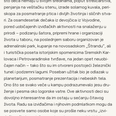
što deca nema­ju u svo­jim sre­di­na­ma, poput stre­li­čar­stva,
penja­nja na veštač­ku ste­nu, izra­de solar­nog kuva­la, peri­
sko­pa za posma­tra­nje pti­ca i divljih živo­ti­nja i slič­nih stva­
ri. Za osam­de­se­tak deča­ka iz devoj­či­ca iz Voj­vo­di­ne,
pored uobi­ča­je­nih izvi­đač­kih aktiv­no­sti na sna­la­že­nju u
pri­ro­di – podi­za­nju šato­ra, pri­pre­mi hra­ne i orga­ni­za­ci­ji
živo­ta u tabo­ru, na posled­njem sabo­ru orga­ni­zo­van je
adre­na­lin­ski park, kupa­nje na novo­sad­skom „Štran­du“, ali
i turi­stič­ka pose­ta isto­rij­skim spo­me­ni­ci­ma Srem­skih Kar­
lo­va­ca i Petro­va­ra­din­ske tvrđ­ave, na jedan opet neu­o­bi­
ča­jen način – tako što su im otvo­re­ni posto­je­ći žele­znič­ki
tunel i pod­zem­ni lagu­mi. Pose­ban uži­tak bio je odla­zak u
pla­ne­ta­ri­jum, posma­tra­nje pre­zen­ta­ci­ja i nebe­skih tela.
Ono što se sva­ko veče u kam­pu pod­ra­zu­me­va­lo jesu dru­
že­nje i pesma oko logor­ske vatre. Ove aktiv­no­sti deci su
dovolj­no inte­re­sant­ne da im osta­ju u seća­nju čita­vog
živo­ta. Radu sa izvi­đa­či­ma i njiho­vim pod­mlat­kom mogu da
se posve­te samo oso­be koje su pro­šle neku vrstu „izvi­