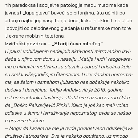
nih para­dok­sa i soci­jal­ne pato­lo­gi­je među mla­di­ma kada
jav­nost „lupa gla­vu“ bave­ći se pita­nji­ma, šta uči­ni­ti po
pita­nju naj­bo­ljeg vas­pi­ta­nja dece, kako ih sklo­ni­ti sa uli­ce
i odvo­ji­ti od celo­dnev­nog gle­da­nja u raču­nar­ske moni­to­re
ili ekra­ne mobil­nih tele­fo­na.
Izvi­đač­ki pozdrav – „Sta­ri­ji čuva mla­đeg“
U pau­zi uobi­čaj­enih nedelj­nih aktiv­no­sti mitro­vač­kih izvi­
đa­ča u njiho­vom domu u nase­lju „Mati­je Huđi“ raz­go­va­ra­
mo o njiho­vim moti­vi­ma za ula­zak u odred i uti­sci­ma koje
su ste­kli više­go­di­šnjim član­stvom. U izvi­đač­kim uni­for­ma­
ma, sa šalom i osme­hom ljuba­zno nas doče­ku­je nekoli­ko
deča­ka i devoj­či­ca. Tadi­ja Anđel­ko­vić je 2018. godi­ne
nakon pre­stan­ka bavlje­nja atle­ti­kom saznao za rad Odre­
da „Boško Pal­ko­vlje­vić Pin­ki“. Kako je još kao mali voleo
odla­ske u šumu i istra­ži­va­nje nepo­zna­tog, ovde se našao
u pra­vom dru­štvu.
– Mogu da kažem da me je ovde prven­stve­no odu­še­vlja­va
dru­štvo i atmos­fe­ra. Sve je neka­ko opu­šte­no, uz mno­go