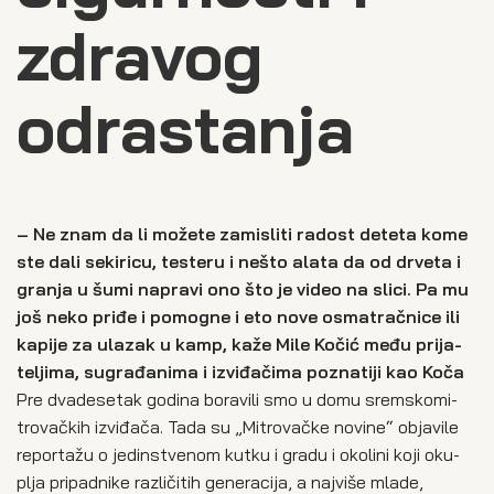
zdravog
odrastanja
– Ne znam da li može­te zami­sli­ti radost dete­ta kome
ste dali seki­ri­cu, teste­ru i nešto ala­ta da od drve­ta i
gra­nja u šumi napra­vi ono što je video na sli­ci. Pa mu
još neko pri­đe i pomog­ne i eto nove osma­trač­ni­ce ili
kapi­je za ula­zak u kamp, kaže Mile Kočić među pri­ja­
te­lji­ma, sugra­đa­ni­ma i izvi­đa­či­ma pozna­ti­ji kao Koča
Pre dva­de­se­tak godi­na bora­vi­li smo u domu srem­sko­mi­
tro­vač­kih izvi­đa­ča. Tada su „Mitro­vač­ke novi­ne“ obja­vi­le
repor­ta­žu o jedin­stve­nom kut­ku i gra­du i oko­li­ni koji oku­
plja pri­pa­d­nike raz­li­či­tih gene­ra­ci­ja, a naj­vi­še mla­de,