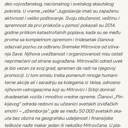
deo voj­vo­đan­skog, naci­o­nal­nog i svet­skog ska­ut­skog
pokre­ta. U vre­me „veli­ke“ Jugo­sla­vi­je ima­li su zapa­že­nu
aktiv­nost i veli­ko pošto­va­nje. Svo­ju obu­če­nost, vešti­nu i
sprem­nost da prvi pri­sko­če u pomoć poka­za­li su 2014.
godi­ne pri­li­kom kata­stro­fal­nih popla­va, kada su se među
prvi­ma sa kom­plet­nom opre­mom i tri­de­se­tak čla­no­va
oda­zva­li pozi­vu za odbra­nu Srem­ske Mitro­vi­ce od izli­va­
nja Save. Njiho­va uve­žba­nost i orga­ni­zo­va­nost nisu osta­li
nepri­me­će­ni od stra­ne sugra­đa­na. Mitro­vač­ki odred uvek
je bio vezan za svoj grad, spre­man da radi na njego­voj
pro­mo­ci­ji. U tom smi­slu tre­ba pome­nu­ti mno­ge huma­ni­
tar­ne akci­je ali i sarad­nju sa kole­ga­ma iz Vel­sa, odno­sno
njiho­vim vatr­o­ga­sci­ma koji su Mitro­vi­ci i Srbi­ji doni­ra­li
dva­de­se­tak vozi­la i mno­štvo vred­ne opre­me. Čla­no­vi „Pin­
ki­je­vog“ odre­da redov­ni su uče­sni­ci svet­skih izvi­đač­kih
smo­tri – „džem­bo­ri­ja“, gde se među 50 000 svet­skih ska­
u­ta bez obzi­ra na geo­graf­sku uda­lje­nost i finan­sij­ske
teško­će nađe makar jedan ili neko­li­ko Mitr­ov­ča­na. U pla­