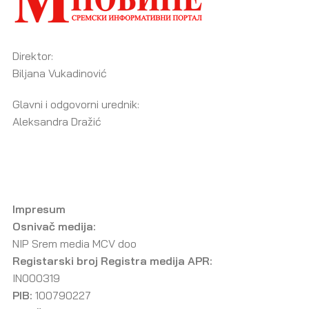
Direktor:
Biljana Vukadinović
Glavni i odgovorni urednik:
Aleksandra Dražić
Impresum
Osnivač medija:
NIP Srem media MCV doo
Registarski broj Registra medija APR:
IN000319
PIB:
100790227