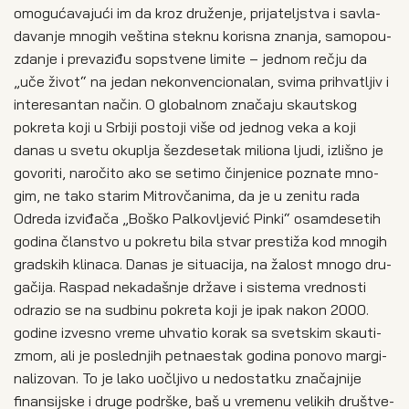
omogućavajući im da kroz dru­že­nje, pri­ja­telj­stva i savla­
da­va­nje mno­gih vešti­na stek­nu kori­sna zna­nja, samo­po­u­
zda­nje i pre­va­zi­đu sop­stve­ne limi­te – jed­nom reč­ju da
„uče život“ na jedan nekon­ven­ci­o­na­lan, svi­ma pri­hva­tljiv i
inte­re­san­tan način. O glo­bal­nom zna­ča­ju ska­ut­skog
pokre­ta koji u Srbi­ji posto­ji više od jed­nog veka a koji
danas u sve­tu oku­plja šezde­se­tak milio­na ljudi, izli­šno je
govo­ri­ti, naro­či­to ako se seti­mo činje­ni­ce pozna­te mno­
gim, ne tako sta­rim Mitrov­ča­ni­ma, da je u zeni­tu rada
Odre­da izvi­đa­ča „Boško Pal­ko­vlje­vić Pin­ki“ osam­de­se­tih
godi­na član­stvo u pokre­tu bila stvar pre­sti­ža kod mno­gih
grad­skih kli­na­ca. Danas je situ­a­ci­ja, na žalost mno­go dru­
ga­či­ja. Ras­pad neka­da­šnje drža­ve i siste­ma vred­no­sti
odra­zio se na sud­bi­nu pokre­ta koji je ipak nakon 2000.
godi­ne izve­sno vre­me uhva­tio korak sa svet­skim ska­u­ti­
zmom, ali je posled­njih pet­na­e­stak godi­na pono­vo mar­gi­
na­li­zo­van. To je lako uoč­lji­vo u nedo­stat­ku zna­čaj­ni­je
finan­sij­ske i dru­ge podr­ške, baš u vre­me­nu veli­kih dru­štve­