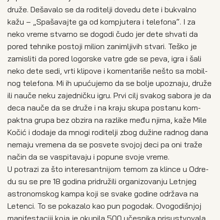
dru­že. Deša­va­lo se da rodi­te­lji dove­du dete i bukval­no
kažu – „Spa­ša­vaj­te ga od kom­pju­tera i tele­fo­na“. I za
neko vre­me stvar­no se dogo­di čudo jer dete shva­ti da
pored teh­ni­ke posto­ji mil­ion zani­mljiv­ih stva­ri. Teško je
zami­sli­ti da pored logor­ske vatre gde se peva, igra i šali
neko dete sedi, vrti kli­po­ve i komen­ta­ri­še nešto sa mobil­
nog tele­fo­na. Mi ih upu­ću­je­mo da se bolje upo­zna­ju, dru­že
ili nau­če neku zajed­nič­ku igru. Prvi cilj sva­kog sabo­ra je da
deca nau­če da se dru­že i na kra­ju sku­pa posta­nu kom­
pakt­na gru­pa bez obzi­ra na raz­li­ke među njima, kaže Mile
Kočić i doda­je da mno­gi rodi­te­lji zbog duži­ne rad­nog dana
nema­ju vre­me­na da se posve­te svo­joj deci pa oni tra­že
način da se vas­pi­ta­va­ju i popu­ne svo­je vre­me.
U potra­zi za što inte­re­sant­ni­jom temom za klin­ce u Odre­
du su se pre 18 godi­na pri­dru­ži­li orga­ni­zo­va­nju Let­njeg
astro­nom­skog kam­pa koji se sva­ke godi­ne odr­ža­va na
Leten­ci. To se poka­za­lo kao pun pogo­dak. Ovo­go­di­šnjoj
mani­fe­sta­ci­ji koja je oku­pi­la 500 uče­sni­ka pri­su­stvo­va­la