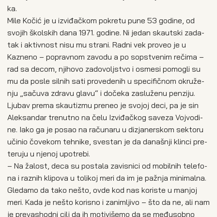
ka.
Mile Kočić je u izvi­đač­kom pokre­tu pune 53 godi­ne, od
svo­jih škol­skih dana 1971. godi­ne. Ni jedan ska­ut­ski zada­
tak i aktiv­nost nisu mu stra­ni. Rad­ni vek pro­veo je u
Kazne­no – poprav­nom zavo­du a po sop­stve­nim reči­ma –
rad sa decom, njiho­vo zado­volj­stvo i osme­si pomo­gli su
mu da posle sil­nih sati pro­ve­de­nih u spe­ci­fič­nom okru­že­
nju „saču­va zdra­vu gla­vu“ i doče­ka zaslu­že­nu pen­zi­ju.
Ljubav pre­ma ska­u­ti­zmu pre­neo je svo­joj deci, pa je sin
Alek­san­dar tre­nut­no na čelu Izvi­đač­kog save­za Voj­vo­di­
ne. Iako ga je posao na raču­na­ru u dizja­ne­r­skom sek­to­ru
uči­nio čove­kom teh­ni­ke, sve­stan je da dana­šnji klin­ci pre­
te­ru­ju u njenoj upo­tre­bi.
– Na žalost, deca su posta­la zavi­sni­ci od mobil­nih tele­fo­
na i raznih kli­po­va u toli­koj meri da im je pažnja mini­mal­na.
Gle­da­mo da tako nešto, ovde kod nas kori­ste u manjoj
meri. Kada je nešto kori­sno i zani­mlji­vo – što da ne, ali nam
je pre­vas­hod­ni cilj da ih moti­vi­še­mo da se među­sob­no