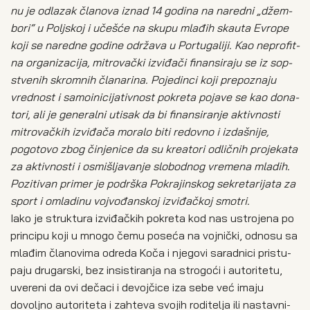
nu je odla­zak čla­no­va iznad 14 godi­na na nared­ni „džem­
bo­ri“ u Polj­skoj i uče­šće na sku­pu mla­đih ska­u­ta Evro­pe
koji se nared­ne godi­ne odr­ža­va u Por­tu­ga­li­ji. Kao nepr­o­fit­
na orga­ni­za­ci­ja, mitr­o­vač­ki izvi­đa­či finan­si­ra­ju se iz sop­
stve­nih skrom­nih čla­na­ri­na. Poje­din­ci koji pre­po­zna­ju
vred­nost i samo­i­ni­ci­ja­tiv­nost pokre­ta poja­ve se kao dona­
to­ri, ali je gene­ral­ni uti­sak da bi finan­si­ra­nje aktiv­no­sti
mitr­o­vač­kih izvi­đa­ča mora­lo biti redov­no i izda­šni­je,
pogo­to­vo zbog činje­ni­ce da su kre­a­to­ri odlič­nih pro­je­ka­ta
za aktiv­no­sti i osmi­šlja­va­nje slo­bod­nog vre­me­na mla­dih.
Pozi­ti­van pri­mer je podr­ška Pokra­jin­skog sekre­ta­ri­ja­ta za
spo­rt i omla­di­nu voj­vo­đan­skoj izvi­đač­koj smo­tri.
Iako je struk­tu­ra izvi­đač­kih pokre­ta kod nas ustro­je­na po
prin­ci­pu koji u mno­go čemu pose­ća na voj­nič­ki, odno­su sa
mla­đim čla­no­vi­ma odre­da Koča i njego­vi sarad­ni­ci pri­stu­
pa­ju dru­gar­ski, bez insi­sti­ra­nja na stro­go­ći i auto­ri­te­tu,
uve­re­ni da ovi deča­ci i devoj­či­ce iza sebe već ima­ju
dovolj­no auto­ri­te­ta i zah­te­va svo­jih rodi­te­lja ili nastav­ni­