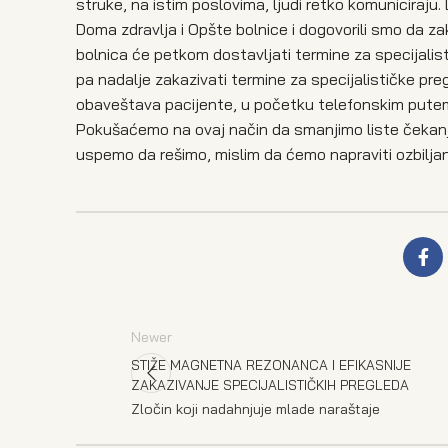
struke, na istim poslovima, ljudi retko komuniciraju. 
Doma zdravlja i Opšte bolnice i dogovorili smo da za
bolnica će petkom dostavljati termine za specijalis
pa nadalje zakazivati termine za specijalističke pr
obaveštava pacijente, u početku telefonskim putem,
Pokušaćemo na ovaj način da smanjimo liste čekanja
uspemo da rešimo, mislim da ćemo napraviti ozbiljan
Newer
STIŽE MAGNETNA REZONANCA I EFIKASNIJE
ZAKAZIVANJE SPECIJALISTIČKIH PREGLEDA
Zločin koji nadahnjuje mlade naraštaje