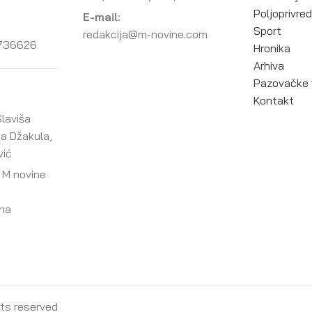
Poljoprivre
E-mail:
Sport
redakcija@m-novine.com
736626
Hronika
Arhiva
Pazovačke 
Kontakt
laviša
ja Džakula,
vić
 M novine
ana
ghts reserved