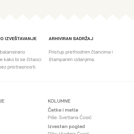
O IZVEŠTAVANJE
ARHIVIRAN SADRŽAJ
 balansirano
Pristup prethodnim člancima i
e kako bi se čitaoci
štampanim izdanjima.
bez pristrasnosti.
JE
KOLUMNE
Četke i metle
Piše: Svetlana Ćosić
Izvestan pogled
Piše: Vladimir Ćosić