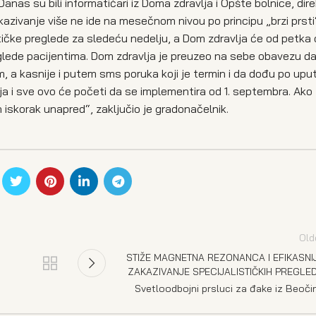
Danas su bili informatičari iz Doma zdravlja i Opšte bolnice, dir
kazivanje više ne ide na mesečnom nivou po principu „brzi prsti
tičke preglede za sledeću nedelju, a Dom zdravlja će od petka o
eglede pacijentima. Dom zdravlja je preuzeo na sebe obavezu d
 a kasnije i putem sms poruka koji je termin i da dođu po uput
 i sve ovo će početi da se implementira od 1. septembra. Ako 
 iskorak unapred“, zaključio je gradonačelnik.
Old
STIŽE MAGNETNA REZONANCA I EFIKASNI
ZAKAZIVANJE SPECIJALISTIČKIH PREGLE
Svetloodbojni prsluci za đake iz Beoči