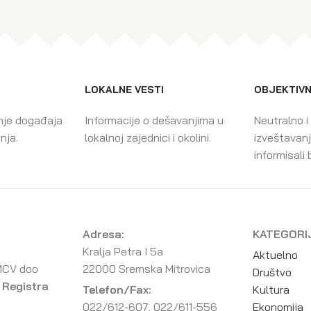
LOKALNE VESTI
OBJEKTIVN
nje događaja
Informacije o dešavanjima u
Neutralno i
enja.
lokalnoj zajednici i okolini.
izveštavanj
informisali 
Adresa:
KATEGORI
Kralja Petra I 5a
Aktuelno
MCV doo
22000 Sremska Mitrovica
Društvo
 Registra
Telefon/Fax:
Kultura
022/612-607, 022/611-556
Ekonomija