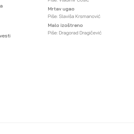
da
Mrtav ugao
Piše: Slaviša Krsmanović
Malo izoštreno
Piše: Dragorad Dragičević
vesti