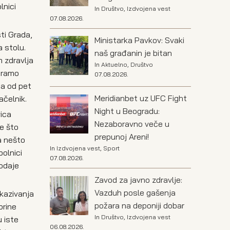
lnici
In
Društvo
,
Izdvojena vest
07.08.2026.
ti Grada,
Ministarka Pavkov: Svaki
 stolu.
naš građanin je bitan
 zdravlja
In
Aktuelno
,
Društvo
Moramo
07.08.2026.
ta od pet
Meridianbet uz UFC Fight
ačelnik.
Night u Beogradu:
vica
Nezaboravno veče u
e što
prepunoj Areni!
ba nešto
In
Izdvojena vest
,
Sport
olnici
07.08.2026.
dodaje
Zavod za javno zdravlje:
Vazduh posle gašenja
kazivanja
požara na deponiji dobar
brine
In
Društvo
,
Izdvojena vest
u iste
06.08.2026.