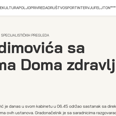
E
KULTURA
POLJOPRIVREDA
DRUŠTVO
SPORT
INTERVJU
FELJTON
***
 SPECIJALISTIČKIH PREGLEDA
dimovića sa
ma Doma zdravl
ić je danas u svom kabinetu u 06.45 održao sastanak sa dire
bama ovih ustanova. Gradonačelnik je sa saradnicima razgovara