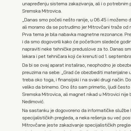
unapređenju sistema zakazivanja, ali i o potrebnim
Sremska Mitrovica.
„Danas smo počeli nešto ranije, u 06.45 i možemo d
ali moramo da se potrudimo jer Mitrovčani traže od 
Prva tema je bila nabavka magnetne rezonance. Pre 
i da smo dogovorili kako će početkom sledeće godin
napraviti neke tehničke preduslove za to. Danas smo 
lekara i pet tehničara koji će krenuti od 1. septembr
Da bi se ovaj aparat instalirao, neophodno je obezb
preuzima na sebe: „Grad će obezbediti materijalne 
treba oko toga, i finansijski i na svaki drugi način. 
veliko da brinemo. Ono što sam primetio, ljudi čes
Sremska Mitrovica, ali magnet nikad u Mitrovici nije
Nedimović.
Na sastanku je dogovoreno da informatičke službe 
specijalističkih pregleda, a neka rešenja su već po
Mitrovčane jeste zakazivanje specijalističkih pregled