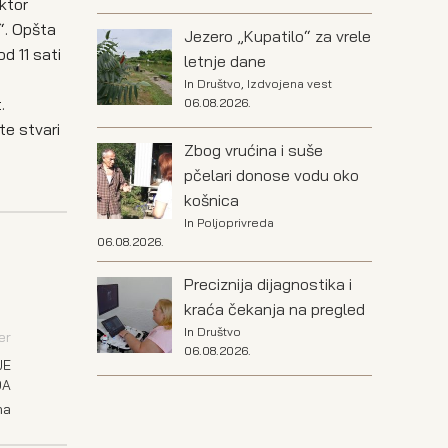
ektor
“. Opšta
Jezero „Kupatilo“ za vrele
d 11 sati
letnje dane
a
In
Društvo
,
Izdvojena vest
.
06.08.2026.
te stvari
Zbog vrućina i suše
pčelari donose vodu oko
košnica
In
Poljoprivreda
06.08.2026.
Preciznija dijagnostika i
kraća čekanja na pregled
In
Društvo
er
06.08.2026.
JE
DA
na