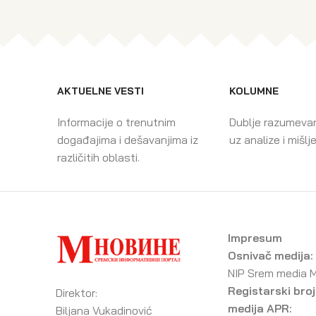
AKTUELNE VESTI
KOLUMNE
Informacije o trenutnim
Dublje razumeva
događajima i dešavanjima iz
uz analize i mišlj
različitih oblasti.
Impresum
Osnivač medija:
NIP Srem media 
Registarski broj
Direktor:
medija APR:
Biljana Vukadinović