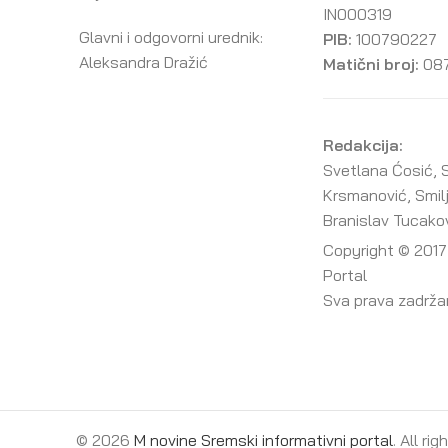
IN000319
Glavni i odgovorni urednik:
PIB:
100790227
Aleksandra Dražić
Matični broj:
08
Redakcija:
Svetlana Ćosić, S
Krsmanović, Smil
Branislav Tucako
Copyright © 2017
Portal
Sva prava zadrž
© 2026
M novine Sremski informativni portal
. All ri