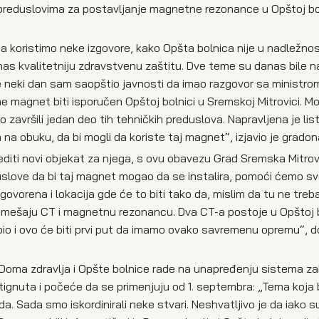
 preduslovima za postavljanje magnetne rezonance u Opštoj bo
a koristimo neke izgovore, kako Opšta bolnica nije u nadležnos
nas kvalitetniju zdravstvenu zaštitu. Dve teme su danas bile na
neki dan sam saopštio javnosti da imao razgovor sa ministrom
e magnet biti isporučen Opštoj bolnici u Sremskoj Mitrovici. 
završili jedan deo tih tehničkih preduslova. Napravljena je lis
a na obuku, da bi mogli da koriste taj magnet“, izjavio je gradon
editi novi objekat za njega, s ovu obavezu Grad Sremska Mitro
uslove da bi taj magnet mogao da se instalira, pomoći ćemo sv
Dogovorena i lokacija gde će to biti tako da, mislim da tu ne tre
to mešaju CT i magnetnu rezonancu. Dva CT-a postoje u Opštoj b
 bio i ovo će biti prvi put da imamo ovako savremenu opremu“, 
Doma zdravlja i Opšte bolnice rade na unapređenju sistema za
stignuta i počeće da se primenjuju od 1. septembra: „Tema koja 
a. Sada smo iskordinirali neke stvari. Neshvatljivo je da iako s