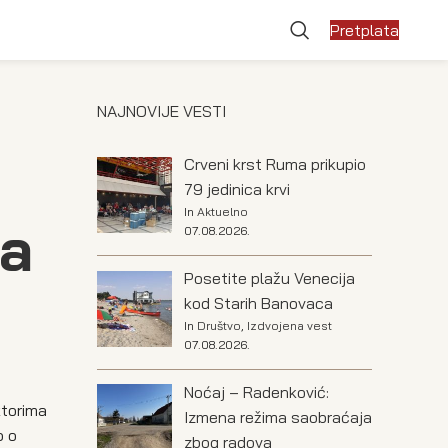
Pretplata
NAJNOVIJE VESTI
Crveni krst Ruma prikupio
79 jedinica krvi
In
Aktuelno
ja
07.08.2026.
Posetite plažu Venecija
kod Starih Banovaca
In
Društvo
,
Izdvojena vest
07.08.2026.
Noćaj – Radenković:
ktorima
Izmena režima saobraćaja
o o
zbog radova