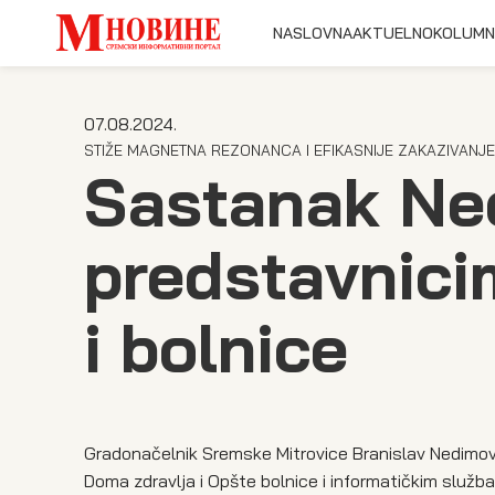
NASLOVNA
AKTUELNO
KOLUMN
07.08.2024.
STIŽE MAGNETNA REZONANCA I EFIKASNIJE ZAKAZIVANJE
Sastanak Ne
predstavnici
i bolnice
Gradonačelnik Sremske Mitrovice Branislav Nedimov
Doma zdravlja i Opšte bolnice i informatičkim služ