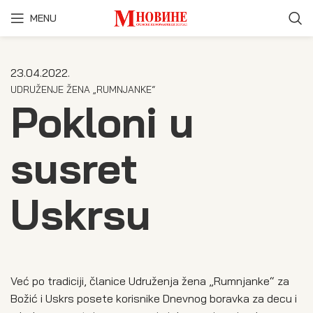
MENU
23.04.2022.
UDRUŽENJE ŽENA „RUMNJANKE“
Pokloni u
susret
Uskrsu
Već po tradiciji, članice Udruženja žena „Rumnjanke“ za
Božić i Uskrs posete korisnike Dnevnog boravka za decu i