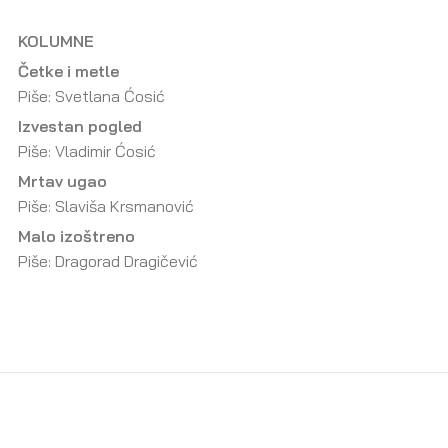
KOLUMNE
Četke i metle
Piše: Svetlana Ćosić
Izvestan pogled
Piše: Vladimir Ćosić
Mrtav ugao
Piše: Slaviša Krsmanović
Malo izoštreno
Piše: Dragorad Dragičević
© 2026
M novine Sremski informativni portal
. All rights
reserved