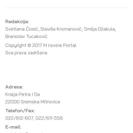
Redakcija:
Svetlana Ćosić, Slaviša Krsmanović, Smilja Džakula,
Branislav Tucaković
Copyright © 2017 M novine Portal
Sva prava zadržana
Adresa:
Kralja Petra I 5a
22000 Sremska Mitrovica
Telefon/Fax:
022/612-607, 022/611-556
E-mail: