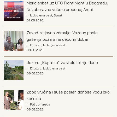
Meridianbet uz UFC Fight Night u Beogradu:
Nezaboravno veče u prepunoj Areni!
In
Izdvojena vest
,
Sport
07.08.2026.
Zavod za javno zdravlje: Vazduh posle
gašenja požara na deponiji dobar
In
Društvo
,
Izdvojena vest
06.08.2026.
Jezero „Kupatilo“ za vrele letnje dane
In
Društvo
,
Izdvojena vest
06.08.2026.
Zbog vrućina i suše pčelari donose vodu oko
košnica
In
Poljoprivreda
06.08.2026.