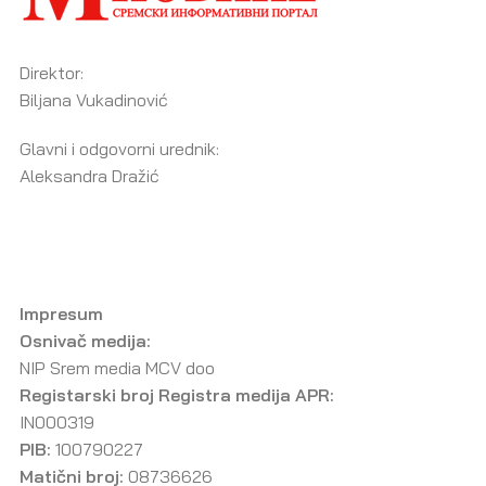
Direktor:
Biljana Vukadinović
Glavni i odgovorni urednik:
Aleksandra Dražić
Impresum
Osnivač medija:
NIP Srem media MCV doo
Registarski broj Registra medija APR:
IN000319
PIB:
100790227
Matični broj:
08736626