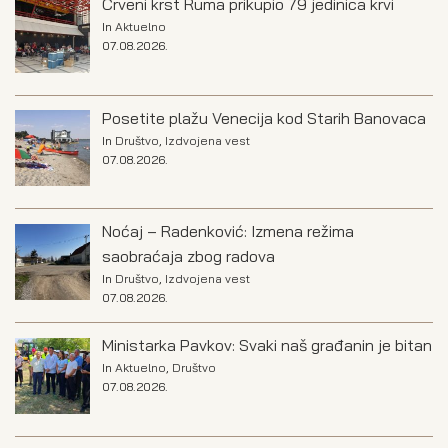
Crveni krst Ruma prikupio 79 jedinica krvi
In
Aktuelno
07.08.2026.
Posetite plažu Venecija kod Starih Banovaca
In
Društvo
,
Izdvojena vest
07.08.2026.
Noćaj – Radenković: Izmena režima
saobraćaja zbog radova
In
Društvo
,
Izdvojena vest
07.08.2026.
Ministarka Pavkov: Svaki naš građanin je bitan
In
Aktuelno
,
Društvo
07.08.2026.