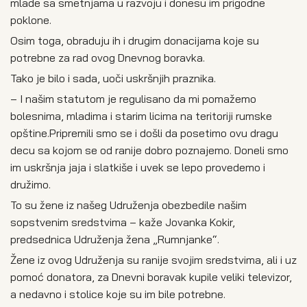
mlade sa smetnjama u razvoju i donesu im prigodne
poklone.
Osim toga, obraduju ih i drugim donacijama koje su
potrebne za rad ovog Dnevnog boravka.
Tako je bilo i sada, uoči uskršnjih praznika.
– I našim statutom je regulisano da mi pomažemo
bolesnima, mladima i starim licima na teritoriji rumske
opštine.Pripremili smo se i došli da posetimo ovu dragu
decu sa kojom se od ranije dobro poznajemo. Doneli smo
im uskršnja jaja i slatkiše i uvek se lepo provedemo i
družimo.
To su žene iz našeg Udruženja obezbedile našim
sopstvenim sredstvima – kaže Jovanka Kokir,
predsednica Udruženja žena „Rumnjanke“.
Žene iz ovog Udruženja su ranije svojim sredstvima, ali i uz
pomoć donatora, za Dnevni boravak kupile veliki televizor,
a nedavno i stolice koje su im bile potrebne.