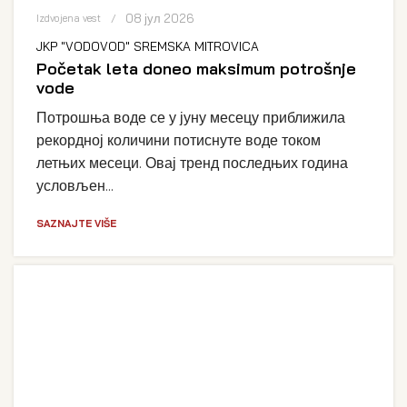
08 јул 2026
Izdvojena vest
JKP "VODOVOD" SREMSKA MITROVICA
Početak leta doneo maksimum potrošnje
vode
Потрошња воде се у јуну месецу приближила
рекордној количини потиснуте воде током
летњих месеци. Овај тренд последњих година
условљен...
SAZNAJTE VIŠE