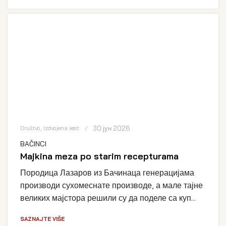
30 јун 2026
Društvo
,
Izdvojena vest
BAČINCI
Majkina meza po starim recepturama
Породица Лазаров из Бачинаца генерацијама
производи сухомеснате производе, а мале тајне
великих мајстора решили су да поделе са куп...
SAZNAJTE VIŠE