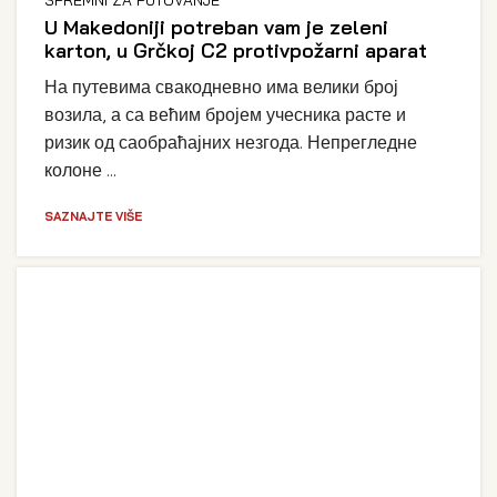
U Makedoniji potreban vam je zeleni
karton, u Grčkoj C2 protivpožarni aparat
На путевима свакодневно има велики број
возила, а са већим бројем учесника расте и
ризик од саобраћајних незгода. Непрегледне
колоне ...
SAZNAJTE VIŠE