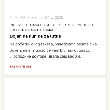
07 јул 2026
Društvo
,
Izdvojena vest
INTERVJU: BOJANA BUGARSKI IZ SREMSKE MITROVICE,
KOLEKCIONARKA IGRAČAKA
Bojanina klinika za lutke
Na početku ovog teksta, prisetićemo pesme čika
Jove Zmaja, a ubrzo će vam biti jasno i zašto:
„Господине докторе, звала сам вас ам...
SAZNAJTE VIŠE