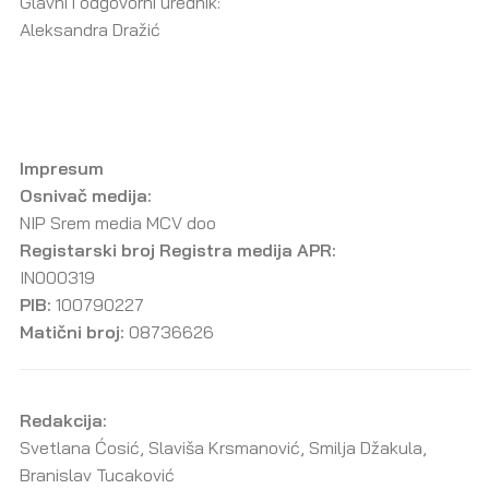
Glavni i odgovorni urednik:
Aleksandra Dražić
Impresum
Osnivač medija:
NIP Srem media MCV doo
Registarski broj Registra medija APR:
IN000319
PIB:
100790227
Matični broj:
08736626
Redakcija:
Svetlana Ćosić, Slaviša Krsmanović, Smilja Džakula,
Branislav Tucaković