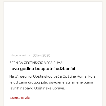
03 јул 2026
Izdvojena vest
SEDNICA OPŠTINSKOG VEĆA RUMA
I ove godine besplatni udžbenici
Na 51. sednici Opštinskog veća Opštine Ruma, koja
je održana drugog jula, usvojene su izmene plana
javnih nabavki Opštinske uprave...
SAZNAJTE VIŠE