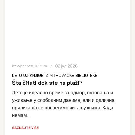
02 јул 2026
Izdvojena vest
,
Kultura
LETO UZ KNJIGE IZ MITROVAČKE BIBLIOTEKE
Šta čitati dok ste na plaži?
Лето је идеално време за одмор, путовања и
уживање у слободним данима, али и одлична
прилика да се посветимо читању књига. Када
немам...
SAZNAJTE VIŠE