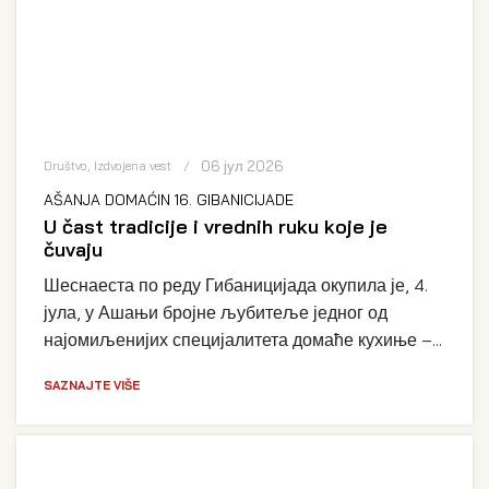
06 јул 2026
Društvo
,
Izdvojena vest
AŠANJA DOMAĆIN 16. GIBANICIJADE
U čast tradicije i vrednih ruku koje je
čuvaju
Шеснаеста по реду Гибаницијада окупила је, 4.
јула, у Ашањи бројне љубитеље једног од
најомиљенијих специјалитета домаће кухиње –...
SAZNAJTE VIŠE