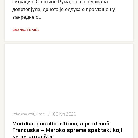
ситуације Општине Рума, која је одржана
деветог јула, донета је одлука о проглашењу
ванредне с...
SAZNAJTE VIŠE
09 јул 2026
Izdvojena vest
,
Sport
Meridian podelio milione, a pred meč
Francuska – Maroko sprema spektakl koji
se ne propušta!