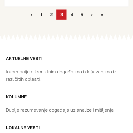
‹
1
2
3
4
5
›
»
AKTUELNE VESTI
Informacije o trenutnim događajima i dešavanjima iz
različitih oblasti.
KOLUMNE
Dublje razumevanje događaja uz analize i mišljenja.
LOKALNE VESTI