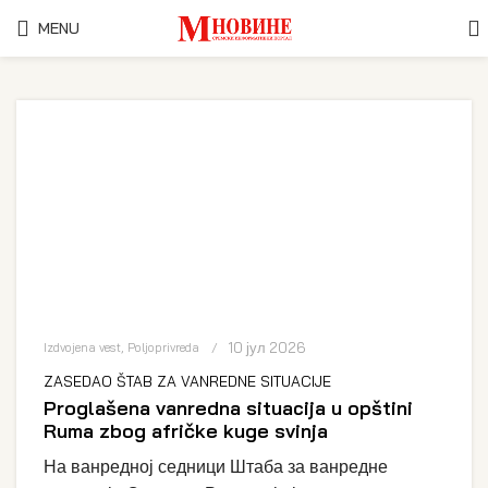
MENU
10 јул 2026
Izdvojena vest
,
Poljoprivreda
ZASEDAO ŠTAB ZA VANREDNE SITUACIJE
Proglašena vanredna situacija u opštini
Ruma zbog afričke kuge svinja
На ванредној седници Штаба за ванредне