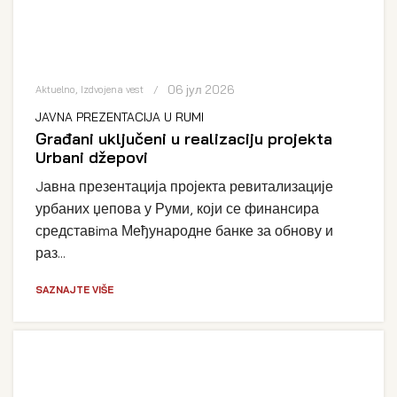
06 јул 2026
Aktuelno
,
Izdvojena vest
JAVNA PREZENTACIJA U RUMI
Građani uključeni u realizaciju projekta
Urbani džepovi
Jавна презентација пројекта ревитализације
урбаних џепова у Руми, који се финансира
средставimа Међународне банке за обнову и
раз...
SAZNAJTE VIŠE