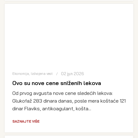
02 јул 2026
Ekonomija
,
Izdvojena vest
Ovo su nove cene sniženih lekova
Od prvog avgusta nove cene sledećih lekova:
Glukofaž 283 dinara danas, posle mera koštaće 121
dinar Flaviks, antikoagulant, košta...
SAZNAJTE VIŠE