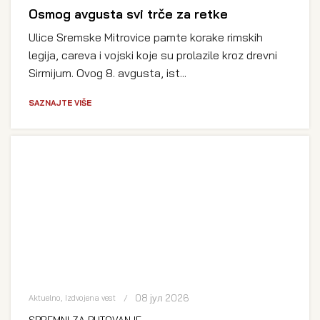
Osmog avgusta svi trče za retke
Ulice Sremske Mitrovice pamte korake rimskih
legija, careva i vojski koje su prolazile kroz drevni
Sirmijum. Ovog 8. avgusta, ist...
SAZNAJTE VIŠE
08 јул 2026
Aktuelno
,
Izdvojena vest
SPREMNI ZA PUTOVANJE