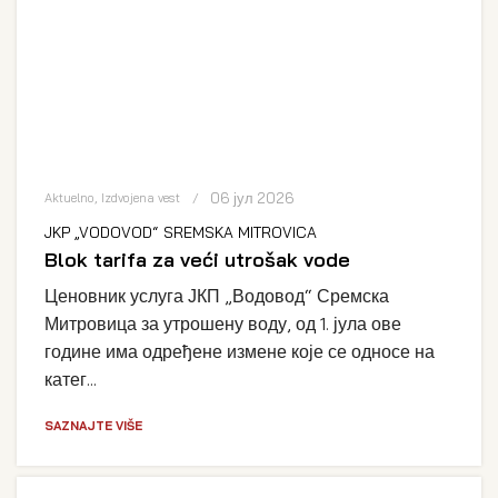
06 јул 2026
Aktuelno
,
Izdvojena vest
JKP „VODOVOD“ SREMSKA MITROVICA
Blok tarifa za veći utrošak vode
Ценовник услуга ЈКП „Водовод“ Сремска
Митровица за утрошену воду, од 1. јула ове
године има одређене измене које се односе на
катег...
SAZNAJTE VIŠE