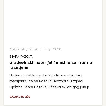
03 јул 2026
Društvo
,
Izdvojena vest
STARA PAZOVA
Građevinski materijal i mašine za interno
raseljene
Sedamnaest korisnika sa statusom interno
raseljenih lica sa Kosova i Metohije u zgradi
Opštine Stara Pazova u četvrtak, drugog jula p...
SAZNAJTE VIŠE