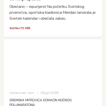
Obećano – ispunjeno! Na početku Svetskog
prvenstva, sportska kladionica Meridan lansirala je
Svetski kalendar i obećala zabav...
SAZNAJTE VIŠE
09 јул 2026
Izdvojena vest
,
Sport
SREMSKA MITROVICA DOMAĆIN NOĆNOG
POLUMARATONA