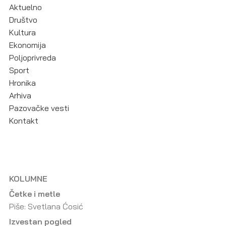
Aktuelno
Društvo
Kultura
Ekonomija
Poljoprivreda
Sport
Hronika
Arhiva
Pazovačke vesti
Kontakt
KOLUMNE
Četke i metle
Piše: Svetlana Ćosić
Izvestan pogled