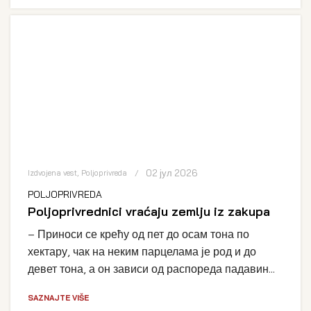
02 јул 2026
Izdvojena vest
,
Poljoprivreda
POLJOPRIVREDA
Poljoprivrednici vraćaju zemlju iz zakupa
– Приноси се крећу од пет до осам тона по
хектару, чак на неким парцелама је род и до
девет тона, а он зависи од распореда падавин...
SAZNAJTE VIŠE