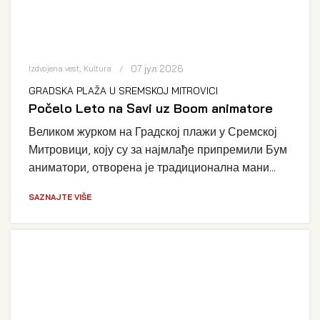
07 јул 2026
Izdvojena vest
,
Kultura
GRADSKA PLAŽA U SREMSKOJ MITROVICI
Počelo Leto na Savi uz Boom animatore
Великом журком на Градској плажи у Сремској
Митровици, коју су за најмлађе припремили Бум
аниматори, отворена је традиционална мани...
SAZNAJTE VIŠE