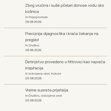
Zbog vrućina i suše pčelari donose vodu oko
košnica
In
Poljoprivreda
06.08.2026.
Preciznija dijagnostika i kraća čekanja na
pregled
In
Društvo
06.08.2026.
Detinjstvo provedeno u Mitrovici kao najveća
inspiracija
In
Izdvojena vest
,
Kultura
05.08.2026.
Vreme susreta prijatelja
In
Društvo
,
Izdvojena vest
05.08.2026.