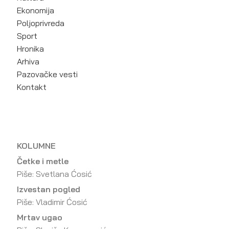
Ekonomija
Poljoprivreda
Sport
Hronika
Arhiva
Pazovačke vesti
Kontakt
KOLUMNE
Četke i metle
Piše: Svetlana Ćosić
Izvestan pogled
Piše: Vladimir Ćosić
Mrtav ugao