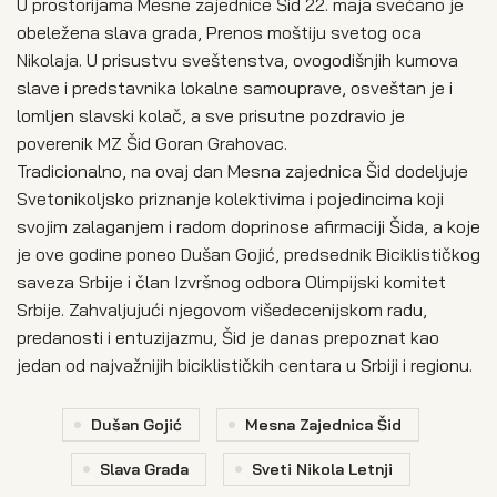
U prostorijama Mesne zajednice Šid 22. maja svečano je
obeležena slava grada, Prenos moštiju svetog oca
Nikolaja. U prisustvu sveštenstva, ovogodišnjih kumova
slave i predstavnika lokalne samouprave, osveštan je i
lomljen slavski kolač, a sve prisutne pozdravio je
poverenik MZ Šid Goran Grahovac.
Tradicionalno, na ovaj dan Mesna zajednica Šid dodeljuje
Svetonikoljsko priznanje kolektivima i pojedincima koji
svojim zalaganjem i radom doprinose afirmaciji Šida, a koje
je ove godine poneo Dušan Gojić, predsednik Biciklističkog
saveza Srbije i član Izvršnog odbora Olimpijski komitet
Srbije. Zahvaljujući njegovom višedecenijskom radu,
predanosti i entuzijazmu, Šid je danas prepoznat kao
jedan od najvažnijih biciklističkih centara u Srbiji i regionu.
Dušan Gojić
Mesna Zajednica Šid
Slava Grada
Sveti Nikola Letnji