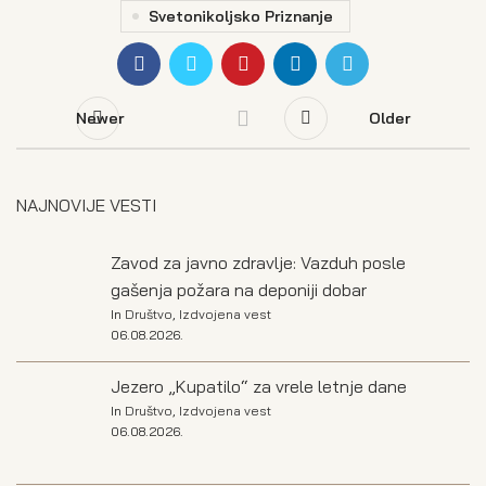
Svetonikoljsko Priznanje
Newer
Older
NAJNOVIJE VESTI
Zavod za javno zdravlje: Vazduh posle
gašenja požara na deponiji dobar
In
Društvo
,
Izdvojena vest
06.08.2026.
Jezero „Kupatilo“ za vrele letnje dane
In
Društvo
,
Izdvojena vest
06.08.2026.