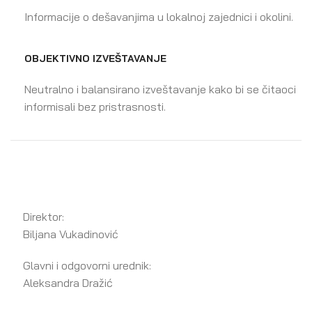
Informacije o dešavanjima u lokalnoj zajednici i okolini.
OBJEKTIVNO IZVEŠTAVANJE
Neutralno i balansirano izveštavanje kako bi se čitaoci
informisali bez pristrasnosti.
Direktor:
Biljana Vukadinović
Glavni i odgovorni urednik:
Aleksandra Dražić