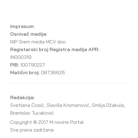
Impresum
Osnivač medija:
NIP Srem media MCV doo
Registarski broj Registra medija APR:
IN000319
PIB:
100790227
Matični broj:
08736626
Redakcija:
Svetlana Ćosić, Slaviša Krsmanović, Smilja Džakula,
Branislav Tucaković
Copyright © 2017 M novine Portal
Sva prava zadržana