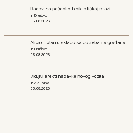
Radovi na pešačko-biciklističkoj stazi
In
Društvo
05.08.2026.
Akcioni plan u skladu sa potrebama građana
In
Društvo
05.08.2026.
Vidljivi efekti nabavke novog vozila
In
Aktuelno
05.08.2026.