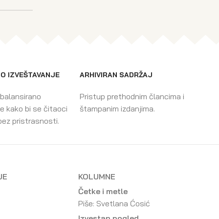
O IZVEŠTAVANJE
ARHIVIRAN SADRŽAJ
 balansirano
Pristup prethodnim člancima i
e kako bi se čitaoci
štampanim izdanjima.
bez pristrasnosti.
JE
KOLUMNE
Četke i metle
Piše: Svetlana Ćosić
Izvestan pogled