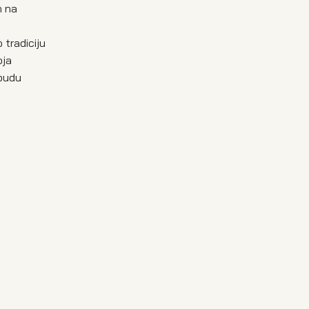
n na
 tradiciju
oja
 budu