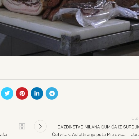
Old
GAZDINSTVO MILANA ĐUMIĆA IZ SURDU
više
Četvrtak: Asfaltiranje puta Mitrovica – Jar