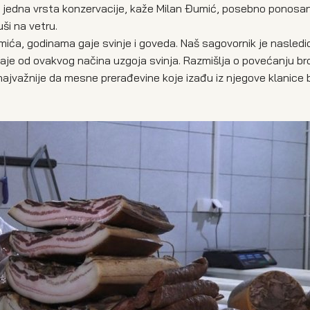
je jedna vrsta konzervacije, kaže Milan Đumić, posebno ponosa
ši na vetru.
ća, godinama gaje svinje i goveda. Naš sagovornik je nasledio
taje od ovakvog načina uzgoja svinja. Razmišlja o povećanju br
je najvažnije da mesne prerađevine koje izađu iz njegove klanice