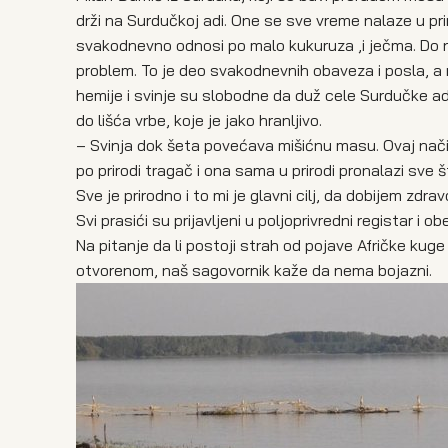
drži na Surdučkoj adi. One se sve vreme nalaze u pri
svakodnevno odnosi po malo kukuruza ,i ječma. Do 
problem. To je deo svakodnevnih obaveza i posla, a
hemije i svinje su slobodne da duž cele Surdučke ade
do lišća vrbe, koje je jako hranljivo.
– Svinja dok šeta povećava mišićnu masu. Ovaj način
po prirodi tragač i ona sama u prirodi pronalazi sve
Sve je prirodno i to mi je glavni cilj, da dobijem zdr
Svi prasići su prijavljeni u poljoprivredni registar i 
Na pitanje da li postoji strah od pojave Afričke kug
otvorenom, naš sagovornik kaže da nema bojazni.