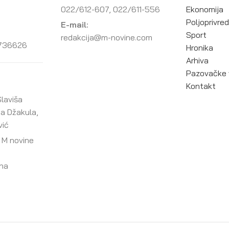
022/612-607, 022/611-556
Ekonomija
Poljoprivre
E-mail:
Sport
redakcija@m-novine.com
736626
Hronika
Arhiva
Pazovačke 
Kontakt
laviša
ja Džakula,
vić
 M novine
ana