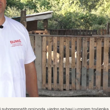
i suhomesnatih proizvoda, ujedno se bavi i uzgojem tovljenika.