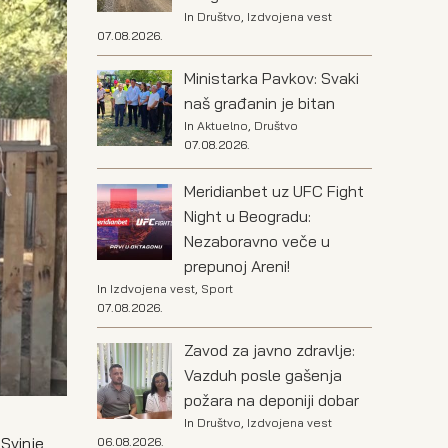
In
Društvo
,
Izdvojena vest
07.08.2026.
Ministarka Pavkov: Svaki
naš građanin je bitan
In
Aktuelno
,
Društvo
07.08.2026.
Meridianbet uz UFC Fight
Night u Beogradu:
Nezaboravno veče u
prepunoj Areni!
In
Izdvojena vest
,
Sport
07.08.2026.
Zavod za javno zdravlje:
Vazduh posle gašenja
požara na deponiji dobar
In
Društvo
,
Izdvojena vest
 Svinje
06.08.2026.