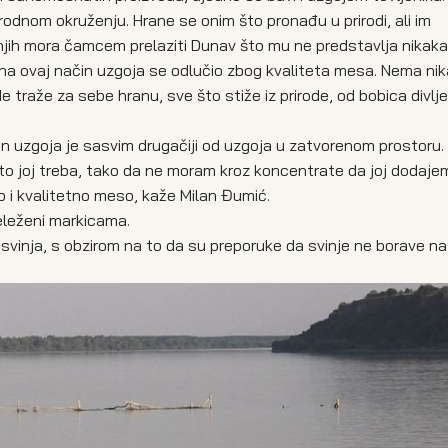
rodnom okruženju. Hrane se onim što pronađu u prirodi, ali im
njih mora čamcem prelaziti Dunav što mu ne predstavlja nikak
 na ovaj način uzgoja se odlučio zbog kvaliteta mesa. Nema ni
 traže za sebe hranu, sve što stiže iz prirode, od bobica divlj
 uzgoja je sasvim drugačiji od uzgoja u zatvorenom prostoru. 
 što joj treba, tako da ne moram kroz koncentrate da joj dodajem
avo i kvalitetno meso, kaže Milan Đumić.
obeleženi markicama.
e svinja, s obzirom na to da su preporuke da svinje ne borave na