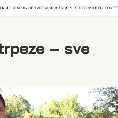
E
KULTURA
POLJOPRIVREDA
DRUŠTVO
SPORT
INTERVJU
FELJTON
***
trpeze – sve