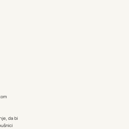
ikom
je, da bi
pušnici