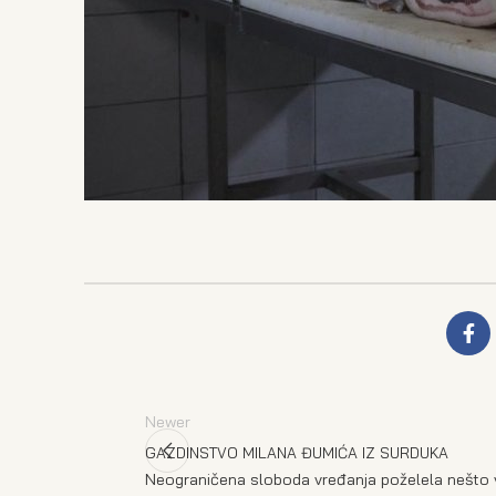
Newer
GAZDINSTVO MILANA ĐUMIĆA IZ SURDUKA
Neograničena sloboda vređanja poželela nešto 