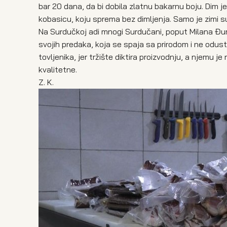
bar 20 dana, da bi dobila zlatnu bakarnu boju. Dim 
kobasicu, koju sprema bez dimljenja. Samo je zimi su
Na Surdučkoj adi mnogi Surdučani, poput Milana Đumi
svojih predaka, koja se spaja sa prirodom i ne odus
tovljenika, jer tržište diktira proizvodnju, a njemu 
kvalitetne.
Z. K.