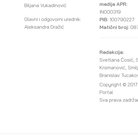
medija APR:
Biljana Vukadinović
IN000319
Glavni i odgovorni urednik:
PIB:
100790227
Aleksandra Dražić
Matični broj:
08
Redakcija:
Svetlana Ćosić, S
Krsmanović, Smil
Branislav Tucako
Copyright © 2017
Portal
Sva prava zadrž