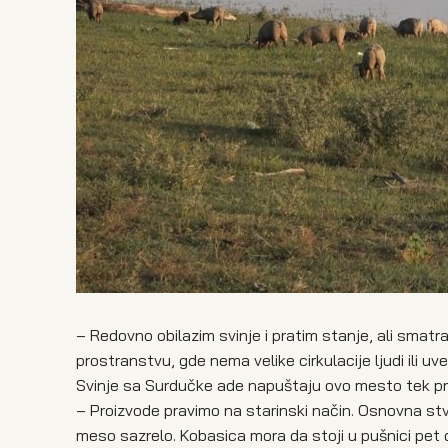
– Redovno obilazim svinje i pratim stanje, ali smat
prostranstvu, gde nema velike cirkulacije ljudi ili uv
Svinje sa Surdučke ade napuštaju ovo mesto tek pre
– Proizvode pravimo na starinski način. Osnovna stva
meso sazrelo. Kobasica mora da stoji u pušnici pet d