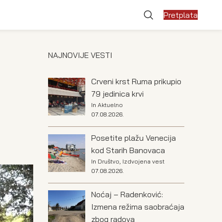
Pretplata
NAJNOVIJE VESTI
Crveni krst Ruma prikupio
79 jedinica krvi
In
Aktuelno
07.08.2026.
Posetite plažu Venecija
kod Starih Banovaca
In
Društvo
,
Izdvojena vest
07.08.2026.
Noćaj – Radenković:
Izmena režima saobraćaja
zbog radova