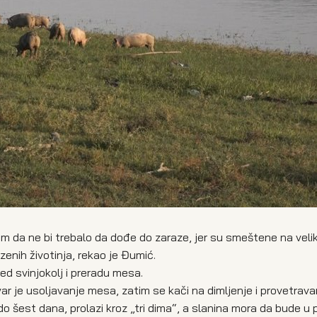
ram da ne bi trebalo da dođe do zaraze, jer su smeštene na vel
ezenih životinja, rekao je Đumić.
d svinjokolj i preradu mesa.
r je usoljavanje mesa, zatim se kači na dimljenje i provetravan
o šest dana, prolazi kroz „tri dima“, a slanina mora da bude u 