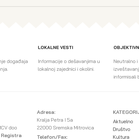
LOKALNE VESTI
OBJEKTIVN
nje događaja
Informacije o dešavanjima u
Neutralno i
enja.
lokalnoj zajednici i okolini.
izveštavanj
informisali 
Adresa:
KATEGORI
Kralja Petra I 5a
Aktuelno
MCV doo
22000 Sremska Mitrovica
Društvo
 Registra
Telefon/Fax:
Kultura