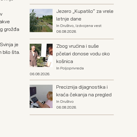
Jezero „Kupatilo“ za vrele
av
letnje dane
kakve
In
Društvo
,
Izdvojena vest
eg grožđa
06.08.2026.
Svinja je
Zbog vrućina i suše
 bilo šta.
pčelari donose vodu oko
košnica
In
Poljoprivreda
06.08.2026.
Preciznija dijagnostika i
kraća čekanja na pregled
In
Društvo
06.08.2026.