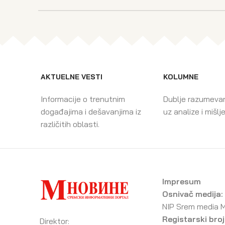
AKTUELNE VESTI
KOLUMNE
Informacije o trenutnim
Dublje razumeva
događajima i dešavanjima iz
uz analize i mišlj
različitih oblasti.
Impresum
Osnivač medija:
NIP Srem media 
Registarski broj
Direktor: