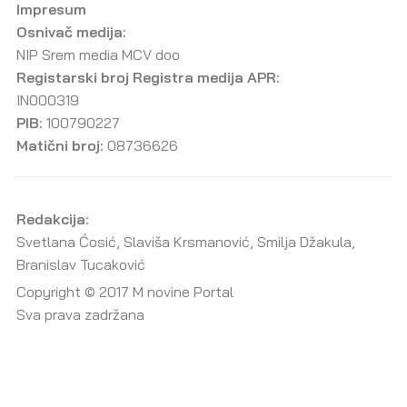
Impresum
Osnivač medija:
NIP Srem media MCV doo
Registarski broj Registra medija APR:
IN000319
PIB:
100790227
Matični broj:
08736626
Redakcija:
Svetlana Ćosić, Slaviša Krsmanović, Smilja Džakula,
Branislav Tucaković
Copyright © 2017 M novine Portal
Sva prava zadržana