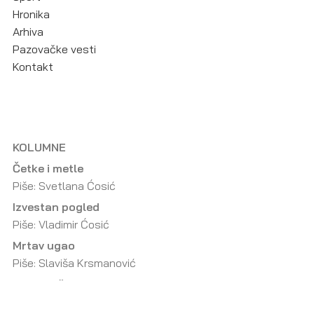
Hronika
Arhiva
Pazovačke vesti
Kontakt
KOLUMNE
Četke i metle
Piše: Svetlana Ćosić
Izvestan pogled
Piše: Vladimir Ćosić
Mrtav ugao
Piše: Slaviša Krsmanović
Malo izoštreno
Piše: Dragorad Dragičević