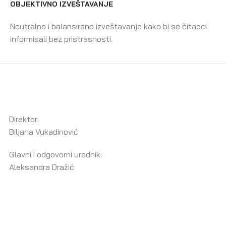
OBJEKTIVNO IZVEŠTAVANJE
Neutralno i balansirano izveštavanje kako bi se čitaoci
informisali bez pristrasnosti.
Direktor:
Biljana Vukadinović
Glavni i odgovorni urednik:
Aleksandra Dražić