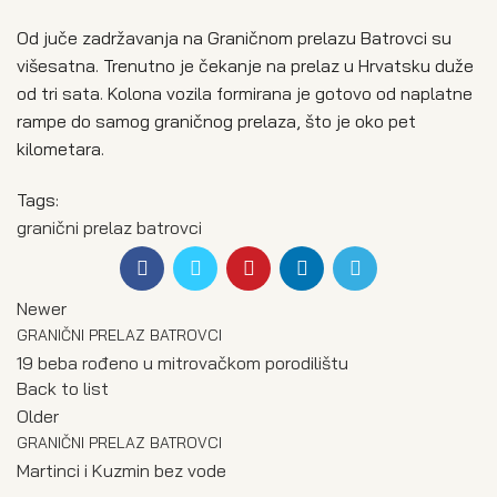
Od juče zadržavanja na Graničnom prelazu Batrovci su
višesatna. Trenutno je čekanje na prelaz u Hrvatsku duže
od tri sata. Kolona vozila formirana je gotovo od naplatne
rampe do samog graničnog prelaza, što je oko pet
kilometara.
Tags:
granični prelaz batrovci
Newer
GRANIČNI PRELAZ BATROVCI
19 beba rođeno u mitrovačkom porodilištu
Back to list
Older
GRANIČNI PRELAZ BATROVCI
Martinci i Kuzmin bez vode