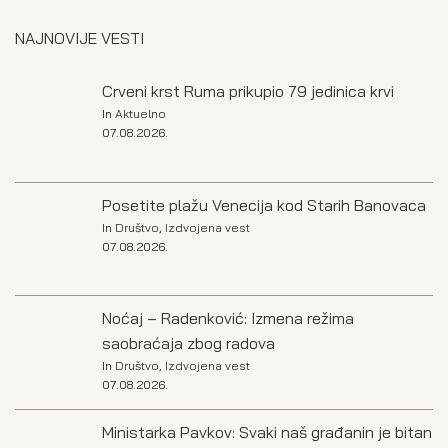
NAJNOVIJE VESTI
Crveni krst Ruma prikupio 79 jedinica krvi
In
Aktuelno
07.08.2026.
Posetite plažu Venecija kod Starih Banovaca
In
Društvo
,
Izdvojena vest
07.08.2026.
Noćaj – Radenković: Izmena režima
saobraćaja zbog radova
In
Društvo
,
Izdvojena vest
07.08.2026.
Ministarka Pavkov: Svaki naš građanin je bitan