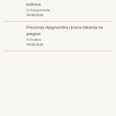
košnica
In
Poljoprivreda
06.08.2026.
Preciznija dijagnostika i kraća čekanja na
pregled
In
Društvo
06.08.2026.