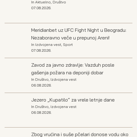
In
Aktuelno
,
Društvo
07.08.2026.
Meridianbet uz UFC Fight Night u Beogradu:
Nezaboravno veče u prepunoj Areni!
In
Izdvojena vest
,
Sport
07.08.2026.
Zavod za javno zdravlje: Vazduh posle
gašenja požara na deponiji dobar
In
Društvo
,
Izdvojena vest
06.08.2026.
Jezero „Kupatilo“ za vrele letnje dane
In
Društvo
,
Izdvojena vest
06.08.2026.
Zbog vrućina i suše pčelari donose vodu oko