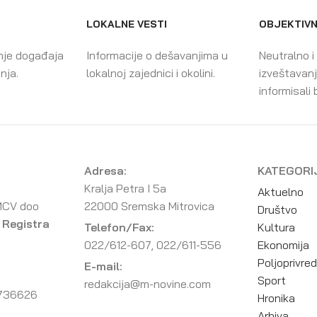
LOKALNE VESTI
OBJEKTIVN
nje događaja
Informacije o dešavanjima u
Neutralno i
enja.
lokalnoj zajednici i okolini.
izveštavanj
informisali 
Adresa:
KATEGORI
Kralja Petra I 5a
Aktuelno
MCV doo
22000 Sremska Mitrovica
Društvo
 Registra
Telefon/Fax:
Kultura
022/612-607, 022/611-556
Ekonomija
Poljoprivre
E-mail:
Sport
redakcija@m-novine.com
736626
Hronika
Arhiva