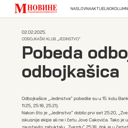
NASLOVNA
AKTUELNO
KOLUMN
02.02.2025.
ODBOJKAŠKI KLUB „JEDINSTVO“
Pobeda odboj
odbojkašica
Odbojkašice „Jedinstva“ pobedile su u 15. kolu Bank
11:25, 25:18, 25:21).
Nakon što je „Jedinstvo“ dobilo prvi set 25:20, „Zve
iskusnije ekipe ali ne i četu Jove Cakovića. Tako je
zaustavilo zahuktalu „Zvezdu“ 25:18, dok je u četvrt