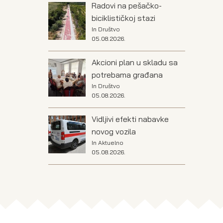
Radovi na pešačko-
biciklističkoj stazi
In
Društvo
05.08.2026.
Akcioni plan u skladu sa
potrebama građana
In
Društvo
05.08.2026.
Vidljivi efekti nabavke
novog vozila
In
Aktuelno
05.08.2026.