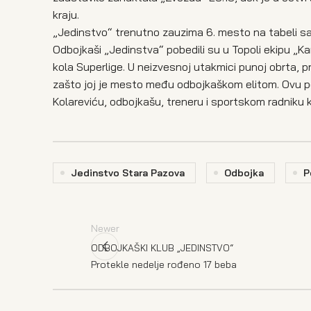
kraju.
„Jedinstvo“ trenutno zauzima 6. mesto na tabeli sa
Odbojkaši „Jedinstva“ pobedili su u Topoli ekipu „Kara
kola Superlige. U neizvesnoj utakmici punoj obrta, 
zašto joj je mesto među odbojkaškom elitom. Ovu p
Kolareviću, odbojkašu, treneru i sportskom radniku ko
Jedinstvo Stara Pazova
Odbojka
P
Newer
ODBOJKAŠKI KLUB „JEDINSTVO“
Protekle nedelje rođeno 17 beba