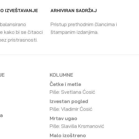
O IZVEŠTAVANJE
ARHIVIRAN SADRŽAJ
 balansirano
Pristup prethodnim člancima i
e kako bi se čitaoci
štampanim izdanjima.
bez pristrasnosti.
JE
KOLUMNE
Četke i metle
Piše: Svetlana Ćosić
Izvestan pogled
Piše: Vladimir Ćosić
da
Mrtav ugao
Piše: Slaviša Krsmanović
Malo izoštreno