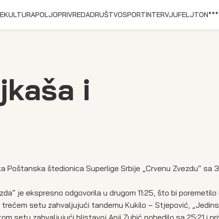
E
KULTURA
POLJOPRIVREDA
DRUŠTVO
SPORT
INTERVJU
FELJTON
***
kaša i
a Poštanska štedionica Superlige Srbije „Crvenu Zvezdu“ sa 3:
zda“ je ekspresno odgovorila u drugom 11:25, što bi poremetilo 
 u trećem setu zahvaljujući tandemu Kukilo – Stjepović, „Jedin
om setu zahvaljujući blistavoj Anji Zubić pobedilo sa 25:21 i pr