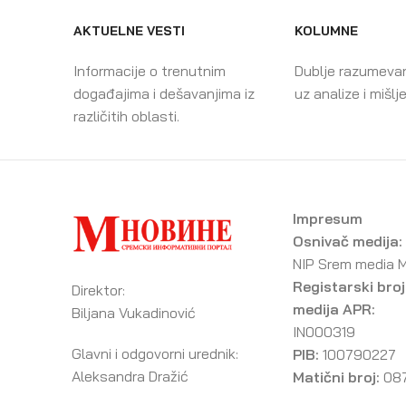
AKTUELNE VESTI
KOLUMNE
Informacije o trenutnim
Dublje razumeva
događajima i dešavanjima iz
uz analize i mišlj
različitih oblasti.
Impresum
Osnivač medija:
NIP Srem media 
Registarski broj
Direktor:
medija APR:
Biljana Vukadinović
IN000319
Glavni i odgovorni urednik:
PIB:
100790227
Aleksandra Dražić
Matični broj:
08