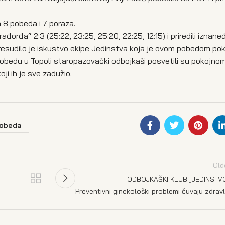
 8 pobeda i 7 poraza.
đorđa“ 2:3 (25:22, 23:25, 25:20, 22:25, 12:15) i priredili iznane
presudilo je iskustvo ekipe Jedinstva koja je ovom pobedom po
obedu u Topoli staropazovački odbojkaši posvetili su pokojno
ji ih je sve zadužio.
obeda
Old
ODBOJKAŠKI KLUB „JEDINSTV
Preventivni ginekološki problemi čuvaju zdravl