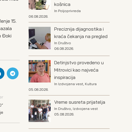
košnica
In
Poljoprivreda
06.08.2026.
đenje 15.
kazala
Preciznija dijagnostika i
m Đoki
kraća čekanja na pregled
In
Društvo
06.08.2026.
Detinjstvo provedeno u
Mitrovici kao najveća
inspiracija
In
Izdvojena vest
,
Kultura
05.08.2026.
er
Vreme susreta prijatelja
O“
In
Društvo
,
Izdvojena vest
je
05.08.2026.