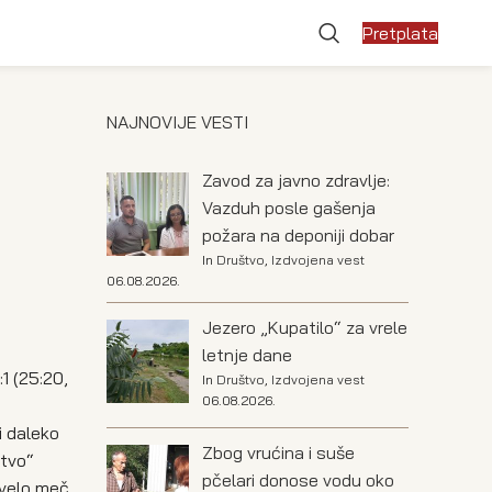
Pretplata
NAJNOVIJE VESTI
Zavod za javno zdravlje:
Vazduh posle gašenja
požara na deponiji dobar
In
Društvo
,
Izdvojena vest
06.08.2026.
Jezero „Kupatilo“ za vrele
letnje dane
1 (25:20,
In
Društvo
,
Izdvojena vest
06.08.2026.
i daleko
Zbog vrućina i suše
stvo“
pčelari donose vodu oko
ivelo meč