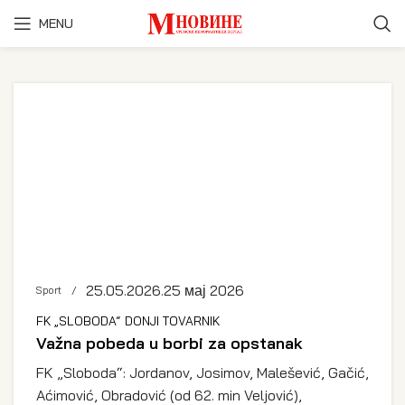
MENU
25.05.2026.
25 мај 2026
Sport
FK „SLOBODA“ DONJI TOVARNIK
Važna pobeda u borbi za opstanak
FK „Sloboda“: Jordanov, Josimov, Malešević, Gačić,
Aćimović, Obradović (od 62. min Veljović),