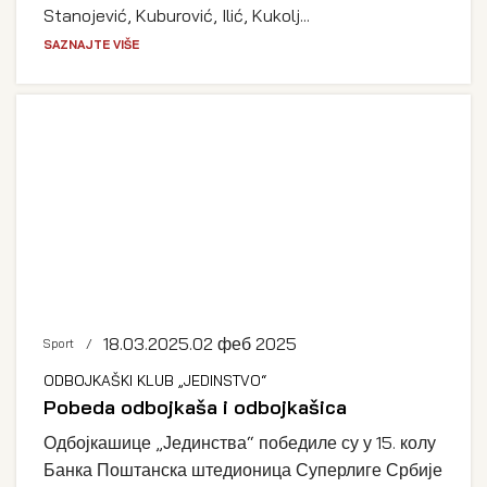
Stanojević, Kuburović, Ilić, Kukolj...
SAZNAJTE VIŠE
18.03.2025.
02 феб 2025
Sport
ODBOJKAŠKI KLUB „JEDINSTVO“
Pobeda odbojkaša i odbojkašica
Одбојкашице „Јединства“ победиле су у 15. колу
Банка Поштанска штедионица Суперлиге Србије