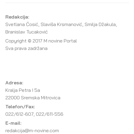
Redakcija:
Svetlana Ćosić, Slaviša Krsmanović, Smilja Džakula,
Branislav Tucaković
Copyright © 2017 M novine Portal
Sva prava zadržana
Adresa:
Kralja Petra I 5a
22000 Sremska Mitrovica
Telefon/Fax:
022/612-607, 022/611-556
E-mail:
redakcija@m-novine.com