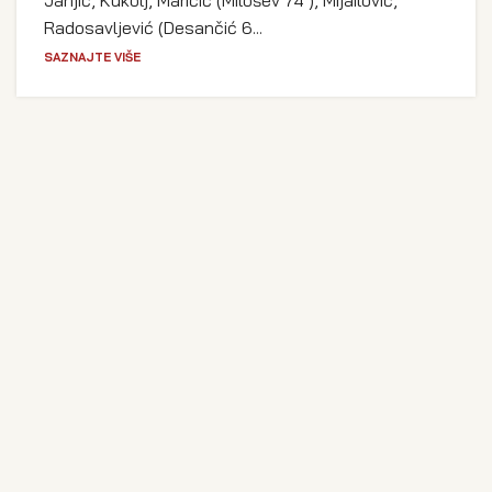
Janjić, Kukolj, Maričić (Milošev 74’), Mijailović,
Radosavljević (Desančić 6...
SAZNAJTE VIŠE