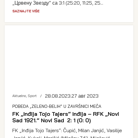
„Црвену Звезду“ са 3:1 (25:20, 11:25, 25...
SAZNAJTE VIŠE
28.08.2023.
27 авг 2023
Aktuelno
,
Sport
POBEDA „ZELENO-BELIH“ U ZAVRŠNICI MEČA
FK „Inđija Tojo Tajers“ Inđija – RFK „Novi
Sad 1921.“ Novi Sad 2: 1 (0: 0)
FK „Inđija Tojo Tajers“: Čupić, Milan Janjić, Vasilije