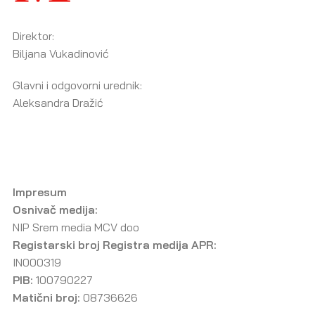
Direktor:
Biljana Vukadinović
Glavni i odgovorni urednik:
Aleksandra Dražić
Impresum
Osnivač medija:
NIP Srem media MCV doo
Registarski broj Registra medija APR:
IN000319
PIB:
100790227
Matični broj:
08736626