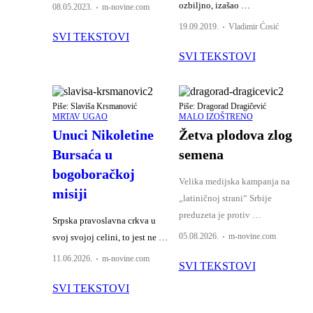
ozbiljno, izašao …
Author
08.05.2023.
m-novine.com
Author
19.09.2019.
Vladimir Ćosić
SVI TEKSTOVI
SVI TEKSTOVI
Piše: Slaviša Krsmanović
Piše: Dragorad Dragičević
MRTAV UGAO
MALO IZOŠTRENO
Unuci Nikoletine
Žetva plodova zlog
Bursaća u
semena
bogoboračkoj
Velika medijska kampanja na
misiji
„latiničnoj strani“ Srbije
preduzeta je protiv …
Srpska pravoslavna crkva u
Author
05.08.2026.
m-novine.com
svoj svojoj celini, to jest ne …
Author
11.06.2026.
m-novine.com
SVI TEKSTOVI
SVI TEKSTOVI