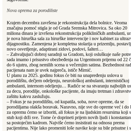
Nova oprema za porodiliste
Krajem decembra završena je rekonstrukcija dela bolnice. Veoma
značajna pomoć stigla je od Grada Sremska Mitrovica. Sa oko 20
miliona dinara je izvršena rekonstrukcija polikliničkih ambulanti, u
je nova hirurška sala za hirurške intervencije i nov kabinet za ultra
dijagnostiku. Zamenjena je kompletna stolarija u prizemlju, postavl
novo osvetljenje, adaptirani zidovi, podovi, šalteri…
– Zahvaljujući dobroj saradnji sa Gradom, koji osluškuje naše potre
sada imamo i prisustvo obezbeđenja na Urgentnom prijemu od 22 č
do 6 ujutru, zbog nemilih scena u večernjim satima. Bezbednost rad
pacijenata nam je uvek najpreča, ističe Mirnić.
U planu za 2025. godinu fokus će biti na unapređenju uslova u
porodilištu, dečjem odeljenju, neurološkoj ambulanti, internističkoj
ambulanti, internom odeljenju… Radiće se na stvaranju najboljih u
za decu, porodilje, onkološke pacijente, da imaju tretman i zdravst
zaštitu kakvu zaslužuju.
– Fokus je na porodilištu, od kupatila, soba, nove opreme, da se
porodiljama olakša boravak. Naravno, nije sve do opreme već i do l
za opremu ćemo se izboriti, ali fokus je na ljudskim resursima koji 
stub koji drži sve. Tome će doprineti prijem novih ljudi i konstantan
sa postojećim kadrom. Najviše ćemo insistirati na odnosu prema
pacijentima. Nije lako promeniti loše navike koje su bile prisutne i s