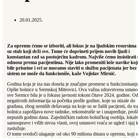
20.01.2025.
Za opremu ćemo se izboriti, ali fokus je na ljudskim resursima 
su stub koji drži sve. Tome će doprineti prijem novih ljudi i
konstantan rad sa postojećim kadrom. Najviše ćemo insistirati
odnosu prema pacijentima. Nije lako promeniti loše navike koj
bile prisutne i svi se moramo staviti u službu pacijenata jer bez
sistem ne može da funkcioniše, kaže Vojislav Mirnić.
Godina koja je iza nas donela je značajne promene u funkcionisanj
Opšte bolnice u Sremskoj Mitrovici. Ova važna zdravstvena ustano
sve Sremce bila je u fokusu javnosti tokom čitave 2024. godine. O
negativnih informacija sa početka prošle godine, koje su stizale do
građana, zbog nemilih dešavanja na koje su se žalili pacijenti, do t
bolnica zapošljava nove radnike, rekonstruiše se i unapređuje, prošl
nepunih godinu dana. Zajedničkim radom bolničkog osoblja, lokal
samouprave i viših nivoa vlasti, ovoj ustanovi vraća se ugled i sjaj k
zaslužuje.
O tome svedoči ulaganje od oko 90 miliona dinara u opremu, koji 