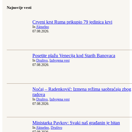
Najnovije vesti
Crveni krst Ruma prikupio 79 jedinica krvi
In
Aktuelno
07.08.2026.
Posetite plažu Venecija kod Starih Banovaca
In
Društvo
,
Izdvojena vest
07.08.2026.
Noćaj – Radenković: Izmena režima saobraćaja zbog
radova
In
Društvo
,
Izdvojena vest
07.08.2026.
Ministarka Pavkov: Svaki naš građanin je bitan
In
Aktuelno
,
Društvo
07.08.2026.