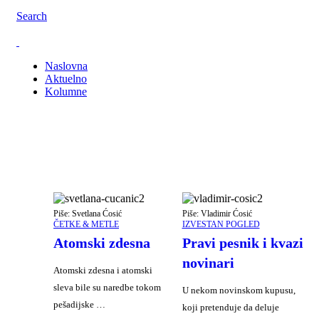
Search
Naslovna
Aktuelno
Kolumne
Piše: Svetlana Ćosić
Piše: Vladimir Ćosić
ČETKE & METLE
IZVESTAN POGLED
Atomski zdesna
Pravi pesnik i kvazi
novinari
Atomski zdesna i atomski
sleva bile su naredbe tokom
U nekom novinskom kupusu,
pešadijske …
koji pretenduje da deluje