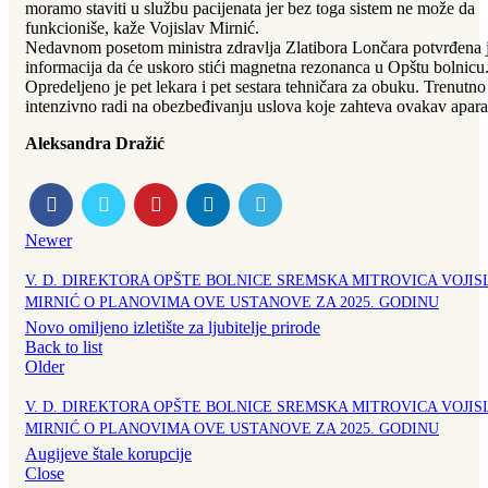
moramo staviti u službu pacijenata jer bez toga sistem ne može da
funkcioniše, kaže Vojislav Mirnić.
Nedavnom posetom ministra zdravlja Zlatibora Lončara potvrđena 
informacija da će uskoro stići magnetna rezonanca u Opštu bolnicu
Opredeljeno je pet lekara i pet sestara tehničara za obuku. Trenutno
intenzivno radi na obezbeđivanju uslova koje zahteva ovakav apara
Aleksandra Dražić
Newer
V. D. DIREKTORA OPŠTE BOLNICE SREMSKA MITROVICA VOJIS
MIRNIĆ O PLANOVIMA OVE USTANOVE ZA 2025. GODINU
Novo omiljeno izletište za ljubitelje prirode
Back to list
Older
V. D. DIREKTORA OPŠTE BOLNICE SREMSKA MITROVICA VOJIS
MIRNIĆ O PLANOVIMA OVE USTANOVE ZA 2025. GODINU
Augijeve štale korupcije
Close