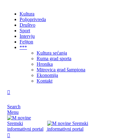
Kultura
Poljoprivreda
Društvo
Sport
Intervju
Feljton
***
Kultura sećanja
Ruma grad sporta
Hronika
Mitrovica grad šampiona
Ekonomija
Kontakt
Search
Menu