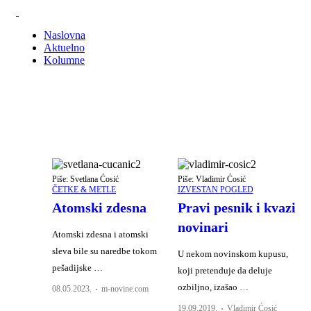
Naslovna
Aktuelno
Kolumne
Piše: Svetlana Ćosić
Piše: Vladimir Ćosić
ČETKE & METLE
IZVESTAN POGLED
Atomski zdesna
Pravi pesnik i kvazi
novinari
Atomski zdesna i atomski
sleva bile su naredbe tokom
U nekom novinskom kupusu,
pešadijske …
koji pretenduje da deluje
ozbiljno, izašao …
Author
08.05.2023.
m-novine.com
Author
19.09.2019.
Vladimir Ćosić