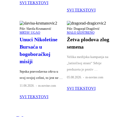
SVI TEKSTOVI
SVI TEKSTOVI
Piše: Slaviša Krsmanović
Piše: Dragorad Dragičević
MRTAV UGAO
MALO IZOŠTRENO
Unuci Nikoletine
Žetva plodova zlog
Bursaća u
semena
bogoboračkoj
Velika medijska kampanja na
misiji
„latiničnoj strani“ Srbije
preduzeta je protiv …
Srpska pravoslavna crkva u
Author
05.08.2026.
m-novine.com
svoj svojoj celini, to jest ne …
Author
11.06.2026.
m-novine.com
SVI TEKSTOVI
SVI TEKSTOVI