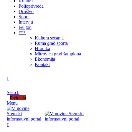
Kultura
Poljoprivreda
Društvo
Sport
Intervju
Feljton
***
Kultura sećanja
Ruma grad sporta
Hronika
Mitrovica grad šampiona
Ekonomija
Kontakt
Search
Pretplata
Menu