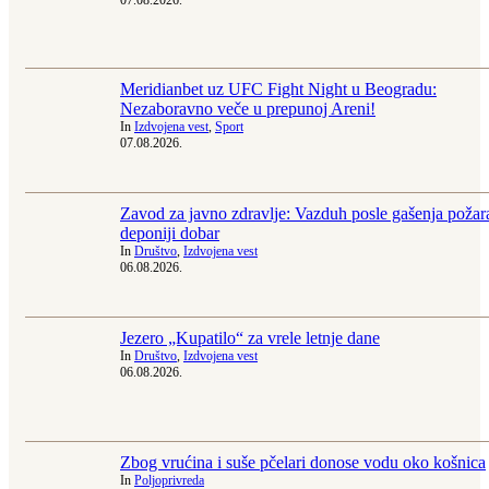
Meridianbet uz UFC Fight Night u Beogradu:
Nezaboravno veče u prepunoj Areni!
In
Izdvojena vest
,
Sport
07.08.2026.
Zavod za javno zdravlje: Vazduh posle gašenja požar
deponiji dobar
In
Društvo
,
Izdvojena vest
06.08.2026.
Jezero „Kupatilo“ za vrele letnje dane
In
Društvo
,
Izdvojena vest
06.08.2026.
Zbog vrućina i suše pčelari donose vodu oko košnica
In
Poljoprivreda