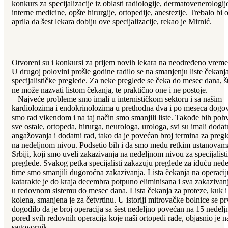
konkurs za specijalizacije iz oblasti radiologije, dermatovenerologij
interne medicine, opšte hirurgije, ortopedije, anestezije. Trebalo bi 
aprila da šest lekara dobiju ove specijalizacije, rekao je Mirnić.
Otvoreni su i konkursi za prijem novih lekara na neodređeno vreme
U drugoj polovini prošle godine radilo se na smanjenju liste čekanj
specijalističke preglede. Za neke preglede se čeka do mesec dana, š
ne može nazvati listom čekanja, te praktično one i ne postoje.
– Najveće probleme smo imali u internističkom sektoru i sa našim
kardiolozima i endokrinolozima u prethodna dva i po meseca dogov
smo rad vikendom i na taj način smo smanjili liste. Takođe bih pohv
sve ostale, ortopeda, hirurga, neurologa, urologa, svi su imali dodat
angažovanja i dodatni rad, tako da je povećan broj termina za pregl
na nedeljnom nivou. Podsetio bih i da smo među retkim ustanovam
Srbiji, koji smo uveli zakazivanja na nedeljnom nivou za specijalist
preglede. Svakog petka specijalisti zakazuju preglede za iduću nedel
time smo smanjili dugoročna zakazivanja. Lista čekanja na operacij
katarakte je do kraja decembra potpuno eliminisana i sva zakazivan
u redovnom sistemu do mesec dana. Lista čekanja za proteze, kuk i
kolena, smanjena je za četvrtinu. U istoriji mitrovačke bolnice se pr
dogodilo da je broj operacija sa šest nedeljno povećan na 15 nedelj
pored svih redovnih operacija koje naši ortopedi rade, objasnio je n
sagovornik.