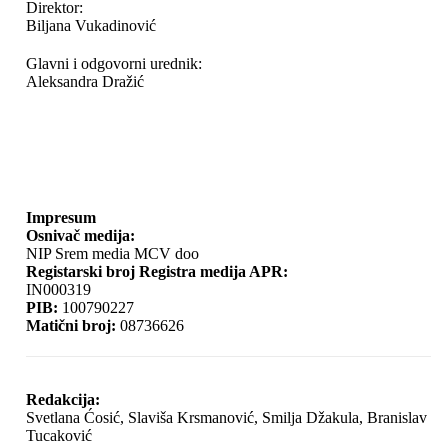
Direktor:
Biljana Vukadinović
Glavni i odgovorni urednik:
Aleksandra Dražić
Impresum
Osnivač medija:
NIP Srem media MCV doo
Registarski broj Registra medija APR:
IN000319
PIB:
100790227
Matični broj:
08736626
Redakcija:
Svetlana Ćosić, Slaviša Krsmanović, Smilja Džakula, Branislav
Tucaković