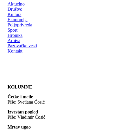
Aktuelno
Društvo
Kultura
Ekonomija
Poljoprivreda
Sport
Hronika
Arhiva
Pazovačke vesti
Kontakt
KOLUMNE
Četke i metle
Piše: Svetlana Ćosić
Izvestan pogled
Piše: Vladimir Ćosić
Mrtav ugao