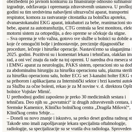
obezbeđeni po javnom konkursu za finansiranje odnosno sufinansir
izgradnje, održavanja i opremanja zdravstvenih ustanova. U prošloj
godini su tim sredstvima nabavljeni ultrazvučni aparat, transportni
respirator, komora za rastvaranje citostatika za bolničku apoteku,
dvanaestokanalni EKG aparat, inkubatori za bebe, reanimacioni sto
bebe, aparat za autotransfuziju, CTG centrala sa šest monitora, elekt
motorni sistem za ortopediju, a deo opreme se očekuje da stigne.
– Sva oprema je vrlo važna, gotovo sve službe u bolnici su dobile a
koje će omogućiti bolje i jednostavnije, preciznije dijagnostičke
procedure, lečenje i hirurške operacije. Nastavićemo sa ulaganjima 
2025. godini. Pozitivni su i komentari lekara i tehničara, olakšan im
rad, a oni već znaju da rade na toj opremi. U naredna dva meseca st
i EMNG aparat za neurologiju, PAKS sistem, operacioni sto sa do
za abdominalnu hirurgiju za hiruršku operacionu salu, plazma steril
za hiruršku operacionu salu, holter ECG set 3-kanalni holter EKG 
sa priborom i aplikacijama za Internistički sektor i brzi kasetni auto
za Službu za očne bolesti, rekao je za M novine v. d. direktora Opš
bolnice Vojislav Mirnić.
U prethodnoj godini zaposleno je preko 30 medicinskih sestara i
tehničara. Deo njih su „povratnici“ iz drugih zdravstvenih centara, i
Sremske Kamenice, Kliničko bolničkog centra „Dragiša Mišović“,
Kliničkog centra Srbije…
– Doneli su novo znanje i iskustvo, sa preko deset godina radnog st
Takođe smo imali zapošljavanje lekara specijalista oftalmologije,
radiologije, sa specijalizacije su se vratila dva radiologa. Sproveden 