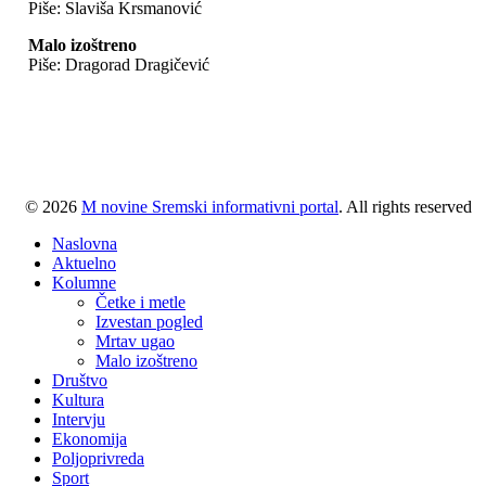
Piše: Slaviša Krsmanović
Malo izoštreno
Piše: Dragorad Dragičević
© 2026
M novine Sremski informativni portal
. All rights reserved
Naslovna
Aktuelno
Kolumne
Četke i metle
Izvestan pogled
Mrtav ugao
Malo izoštreno
Društvo
Kultura
Intervju
Ekonomija
Poljoprivreda
Sport