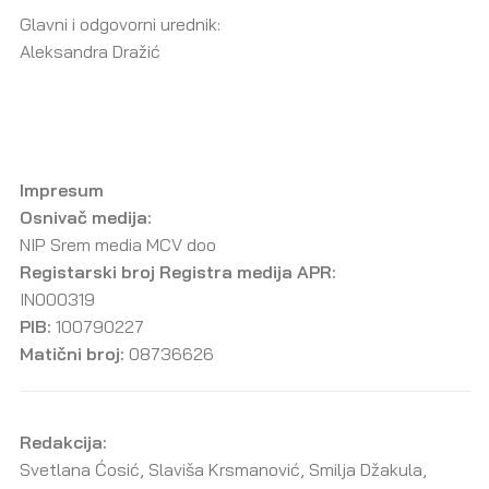
Glavni i odgovorni urednik:
Aleksandra Dražić
Impresum
Osnivač medija:
NIP Srem media MCV doo
Registarski broj Registra medija APR:
IN000319
PIB:
100790227
Matični broj:
08736626
Redakcija:
Svetlana Ćosić, Slaviša Krsmanović, Smilja Džakula,