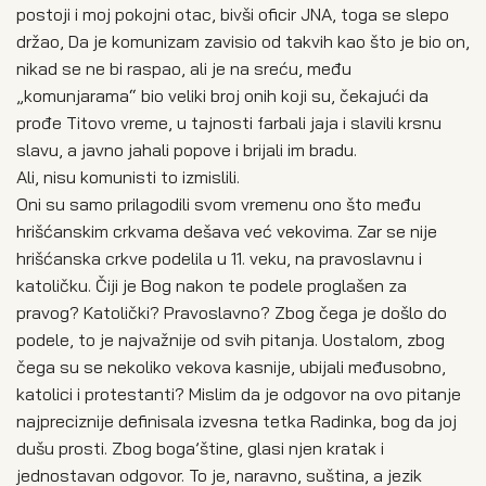
postoji i moj pokojni otac, bivši oficir JNA, toga se slepo
držao, Da je komunizam zavisio od takvih kao što je bio on,
nikad se ne bi raspao, ali je na sreću, među
„komunjarama“ bio veliki broj onih koji su, čekajući da
prođe Titovo vreme, u tajnosti farbali jaja i slavili krsnu
slavu, a javno jahali popove i brijali im bradu.
Ali, nisu komunisti to izmislili.
Oni su samo prilagodili svom vremenu ono što među
hrišćanskim crkvama dešava već vekovima. Zar se nije
hrišćanska crkve podelila u 11. veku, na pravoslavnu i
katoličku. Čiji je Bog nakon te podele proglašen za
pravog? Katolički? Pravoslavno? Zbog čega je došlo do
podele, to je najvažnije od svih pitanja. Uostalom, zbog
čega su se nekoliko vekova kasnije, ubijali međusobno,
katolici i protestanti? Mislim da je odgovor na ovo pitanje
najpreciznije definisala izvesna tetka Radinka, bog da joj
dušu prosti. Zbog boga’štine, glasi njen kratak i
jednostavan odgovor. To je, naravno, suština, a jezik