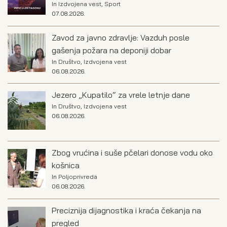
In
Izdvojena vest
,
Sport
07.08.2026.
Zavod za javno zdravlje: Vazduh posle
gašenja požara na deponiji dobar
In
Društvo
,
Izdvojena vest
06.08.2026.
Jezero „Kupatilo“ za vrele letnje dane
In
Društvo
,
Izdvojena vest
06.08.2026.
Zbog vrućina i suše pčelari donose vodu oko
košnica
In
Poljoprivreda
06.08.2026.
Preciznija dijagnostika i kraća čekanja na
pregled