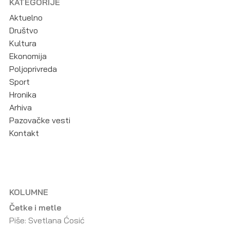
KATEGORIJE
Aktuelno
Društvo
Kultura
Ekonomija
Poljoprivreda
Sport
Hronika
Arhiva
Pazovačke vesti
Kontakt
KOLUMNE
Četke i metle
Piše: Svetlana Ćosić