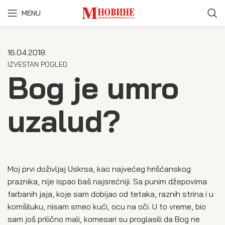
MENU
16.04.2018.
IZVESTAN POGLED
Bog je umro
uzalud?
Moj prvi doživljaj Uskrsa, kao najvećeg hrišćanskog
praznika, nije ispao baš najsrećniji. Sa punim džepovima
farbanih jaja, koje sam dobijao od tetaka, raznih strina i u
komšiluku, nisam smeo kući, ocu na oči. U to vreme, bio
sam još prilično mali, komesari su proglasili da Bog ne