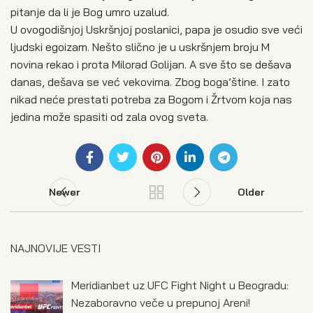
pitanje da li je Bog umro uzalud.
U ovogodišnjoj Uskršnjoj poslanici, papa je osudio sve veći
ljudski egoizam. Nešto slično je u uskršnjem broju M
novina rekao i prota Milorad Golijan. A sve što se dešava
danas, dešava se već vekovima. Zbog boga’štine. I zato
nikad neće prestati potreba za Bogom i Žrtvom koja nas
jedina može spasiti od zala ovog sveta.
Newer
Older
NAJNOVIJE VESTI
Meridianbet uz UFC Fight Night u Beogradu:
Nezaboravno veče u prepunoj Areni!