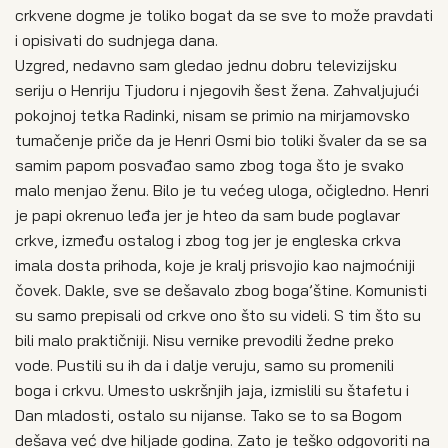
crkvene dogme je toliko bogat da se sve to može pravdati
i opisivati do sudnjega dana.
Uzgred, nedavno sam gledao jednu dobru televizijsku
seriju o Henriju Tjudoru i njegovih šest žena. Zahvaljujući
pokojnoj tetka Radinki, nisam se primio na mirjamovsko
tumačenje priče da je Henri Osmi bio toliki švaler da se sa
samim papom posvađao samo zbog toga što je svako
malo menjao ženu. Bilo je tu većeg uloga, očigledno. Henri
je papi okrenuo leđa jer je hteo da sam bude poglavar
crkve, između ostalog i zbog tog jer je engleska crkva
imala dosta prihoda, koje je kralj prisvojio kao najmoćniji
čovek. Dakle, sve se dešavalo zbog boga’štine. Komunisti
su samo prepisali od crkve ono što su videli. S tim što su
bili malo praktičniji. Nisu vernike prevodili žedne preko
vode. Pustili su ih da i dalje veruju, samo su promenili
boga i crkvu. Umesto uskršnjih jaja, izmislili su štafetu i
Dan mladosti, ostalo su nijanse. Tako se to sa Bogom
dešava već dve hiljade godina. Zato je teško odgovoriti na