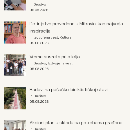
In
Društvo
06.08.2026.
Detinjstvo provedeno u Mitrovici kao najveća
inspiracija
In
Izdvojena vest
,
Kultura
05.08.2026.
Vreme susreta prijatelja
In
Društvo
,
Izdvojena vest
05.08.2026.
Radovi na pešačko-biciklističkoj stazi
In
Društvo
05.08.2026.
Akcioni plan u skladu sa potrebama građana
In
Društvo