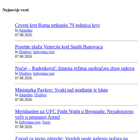
Najnovije vesti
Crveni krst Ruma prikupio 79 jedinica krvi
In
Aktuelno
07.08.2026.
Posetite plažu Venecija kod Starih Banovaca
In
Društvo
,
Izdvojena vest
07.08.2026.
Noćaj – Radenković: Izmena režima saobraćaja zbog radova
In
Društvo
,
Izdvojena vest
07.08.2026.
Ministarka Pavkov: Svaki naš građanin je bitan
In
Aktuelno
,
Društvo
07.08.2026.
Meridianbet uz UFC Fight Night u Beogradu: Nezaboravno
veče u prepunoj Areni!
In
Izdvojena vest
,
Sport
07.08.2026.
Zavod za javno zdravlje: Vazduh posle gašenja požara na