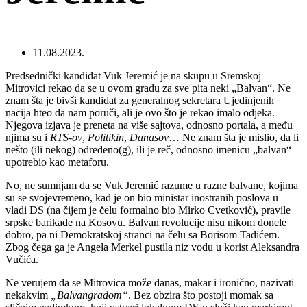
11.08.2023.
Predsednički kandidat Vuk Jeremić je na skupu u Sremskoj
Mitrovici rekao da se u ovom gradu za sve pita neki „Balvan“. Ne
znam šta je bivši kandidat za generalnog sekretara Ujedinjenih
nacija hteo da nam poruči, ali je ovo što je rekao imalo odjeka.
Njegova izjava je preneta na više sajtova, odnosno portala, a među
njima su i
RTS-ov
,
Politikin
,
Danasov
… Ne znam šta je mislio, da li
nešto (ili nekog) određeno(g), ili je reč, odnosno imenicu „balvan“
upotrebio kao metaforu.
No, ne sumnjam da se Vuk Jeremić razume u razne balvane, kojima
su se svojevremeno, kad je on bio ministar inostranih poslova u
vladi DS (na čijem je čelu formalno bio Mirko Cvetković), pravile
srpske barikade na Kosovu. Balvan revolucije nisu nikom donele
dobro, pa ni Demokratskoj stranci na čelu sa Borisom Tadićem.
Zbog čega ga je Angela Merkel pustila niz vodu u korist Aleksandra
Vučića.
Ne verujem da se Mitrovica može danas, makar i ironično, nazivati
nekakvim
„Balvangradom“
. Bez obzira što postoji momak sa