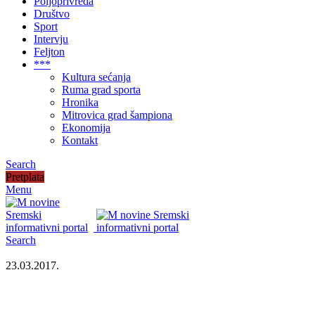
Poljoprivreda
Društvo
Sport
Intervju
Feljton
***
Kultura sećanja
Ruma grad sporta
Hronika
Mitrovica grad šampiona
Ekonomija
Kontakt
Search
Pretplata
Menu
Search
23.03.2017.