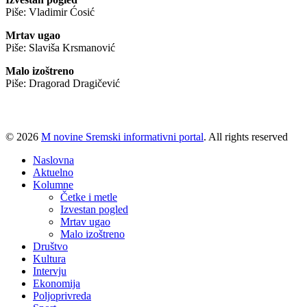
Piše: Vladimir Ćosić
Mrtav ugao
Piše: Slaviša Krsmanović
Malo izoštreno
Piše: Dragorad Dragičević
© 2026
M novine Sremski informativni portal
. All rights reserved
Naslovna
Aktuelno
Kolumne
Četke i metle
Izvestan pogled
Mrtav ugao
Malo izoštreno
Društvo
Kultura
Intervju
Ekonomija
Poljoprivreda