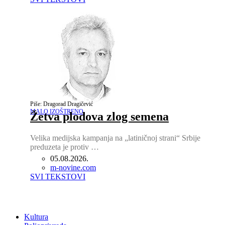
Piše: Dragorad Dragičević
MALO IZOŠTRENO
Žetva plodova zlog semena
Velika medijska kampanja na „latiničnoj strani“ Srbije
preduzeta je protiv …
05.08.2026.
Author
m-novine.com
SVI TEKSTOVI
Kultura