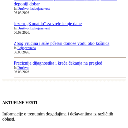
deponiji dobar
In
Društvo
,
Izdvojena vest
06.08.2026.
Jezero „Kupatilo“ za vrele letnje dane
In
Društvo
,
Izdvojena vest
06.08.2026.
Zbog vrućina i suše pčelari donose vodu oko košnica
In
Poljoprivreda
06.08.2026.
Preciznija dijagnostika i kraća čekanja na pregled
In
Društvo
06.08.2026.
AKTUELNE VESTI
Informacije o trenutnim događajima i dešavanjima iz različitih
oblasti.