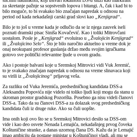
sličnim nadimkom, koji ustvari lokalnom DS-u služi kao markirant
za skretanje pažnje sa sopstvenih lopova i bitangi. A, čak i kad bi to
bilo moguće, to bi svakako bio značajan napredak u odnosu na
period od kada nekadašnji carski grad slovi kao
„Kenjigrad“
.
Bilo je to još u vreme kada je odlučio da se iz njega zauvek iseli
poznati dramski pisac Siniša Kovačević. Kao i toliki Mitrovčani
uostalom. Posle je
„Kenjigrad“
evoluirao u
„Žvalojicin Kenjigrad“
ili
„Žvalojicino Selo“
. Što je bilo naročito aktuelno u vreme dok je
onaj neokupani profesor guslanja držao među svojim igračkama
gotovo sve politički relevantne ljude u ovom gradu.
Ako i postoje balvani koje u Sremskoj Mitrovici vidi Vuk Jeremić,
to je svakako značajan napredak u odnosu na vreme slinavaca koji
su virili iz
„Žvalojicinog“
prljavog veša.
Za razliku od Vuka Jeremića, predsedničkog kandidata DSS-a
Aleksandra Popovića nije videlo ni toliko ljudi koji mogu da stanu u
skroman prostor gradskog Pozorišta. Posebno ga nisu videli članovi
DSS-a. Tako da su članovi DSS-a za dolazak svog predsedničkog
kandidata čuli iz druge ruke. Ako su čuli uopšte.
Ima onih koji ovo što se u Sremskoj Mitrovici desilo sa DSS-om
vide i kao deo osvete Nenada Lemajića, nekadašnjeg prvog čoveka
Koštuničine stranke, a danas uzornog člana DS. Kažu da je Lemajić
imao ambiciju da postane ministar u Koštuničinoj vladi, ali mu se