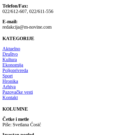
Telefon/Fax:
022/612-607, 022/611-556
E-mail:
redakcija@m-novine.com
KATEGORIJE
Aktuelno
Društvo
Kultura
Ekonomija
Poljoprivreda
Sport
Hronika
Arhiva
Pazovačke vesti
Kontakt
KOLUMNE
Četke i metle
Piše: Svetlana Ćosić
Izvestan pogled