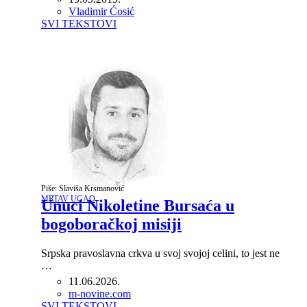
Author
Vladimir Ćosić
SVI TEKSTOVI
Piše: Slaviša Krsmanović
MRTAV UGAO
Unuci Nikoletine Bursaća u
bogoboračkoj misiji
Srpska pravoslavna crkva u svoj svojoj celini, to jest ne
…
11.06.2026.
Author
m-novine.com
SVI TEKSTOVI