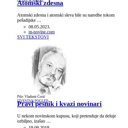
ČETKE & METLE
Atomski zdesna
Atomski zdesna i atomski sleva bile su naredbe tokom
pešadijske …
08.05.2023.
Author
m-novine.com
SVI TEKSTOVI
Piše: Vladimir Ćosić
IZVESTAN POGLED
Pravi pesnik i kvazi novinari
U nekom novinskom kupusu, koji pretenduje da deluje
ozbiljno, izašao …
19.09.2019.