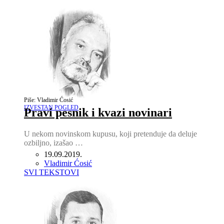
Piše: Vladimir Ćosić
IZVESTAN POGLED
Pravi pesnik i kvazi novinari
U nekom novinskom kupusu, koji pretenduje da deluje
ozbiljno, izašao …
19.09.2019.
Author
Vladimir Ćosić
SVI TEKSTOVI