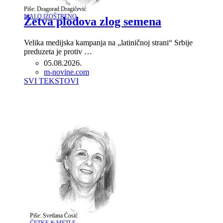
Piše: Dragorad Dragičević
MALO IZOŠTRENO
Žetva plodova zlog semena
Velika medijska kampanja na „latiničnoj strani“ Srbije
preduzeta je protiv …
05.08.2026.
Author
m-novine.com
SVI TEKSTOVI
Piše: Svetlana Ćosić