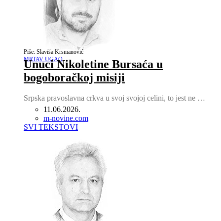
Piše: Slaviša Krsmanović
MRTAV UGAO
Unuci Nikoletine Bursaća u
bogoboračkoj misiji
Srpska pravoslavna crkva u svoj svojoj celini, to jest ne …
11.06.2026.
Author
m-novine.com
SVI TEKSTOVI