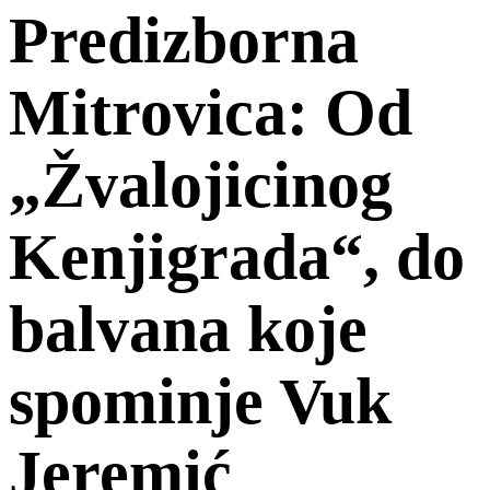
Predizborna
Mitrovica: Od
„Žvalojicinog
Kenjigrada“, do
balvana koje
spominje Vuk
Jeremić