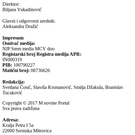
Direktor:
Biljana Vukadinović
Glavni i odgovorni urednik:
Aleksandra Dražić
Impresum
Osnivač medija:
NIP Srem media MCV doo
Registarski broj Registra medija APR:
IN000319
PIB:
100790227
Matični broj:
08736626
Redakcija:
Svetlana Ćosić, Slaviša Krsmanović, Smilja Džakula, Branislav
Tucaković
Copyright © 2017 M novine Portal
Sva prava zadržana
Adresa:
Kralja Petra I 5a
22000 Sremska Mitrovica