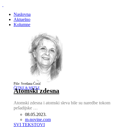
Naslovna
Aktuelno
Kolumne
Piše: Svetlana Ćosić
ČETKE & METLE
Atomski zdesna
Atomski zdesna i atomski sleva bile su naredbe tokom
pešadijske …
08.05.2023.
Author
m-novine.com
SVI TEKSTOVI