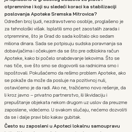
otpremnine i koji su sledeći koraci ka stabilizaciji
poslovanja Apoteke Sremska Mitrovica?
Određen broj ljudi, nezdravstveno osoblje, proglašeno je
za tehnološki višak. Isplatili smo pet zaostalih zarada i
otpremnine, što je Grad do sada koštalo oko sedam
miliona dinara. Sada se potpisuju sudska poravnanja sa
dobavljačima i očekujem da se što pre odblokira račun
Apoteke, kako bi počelo snabdevanje lekovima. Što se
nas tiče, sve što smo se dogovorili sa radnicima smo i
ispoštovali. Pokušaćemo da rešimo problem Apoteke, ako
se pokaže da može da posluje na pozitivnoj nuli,
ostavićemo je da radi. Ako ne, tražićemo novo rešenje, da
li kroz javno – privatno partnerstvo, ili likvidaciju i
prepuštanje objekata nekom drugom uz uslov da preuzme
zaposlene, videćemo. U svakom slučaju, nećemo dozvoliti
da se i dalje pravi bilo kakav gubitak.
Često su zaposleni u Apoteci lokalnu samoupravu