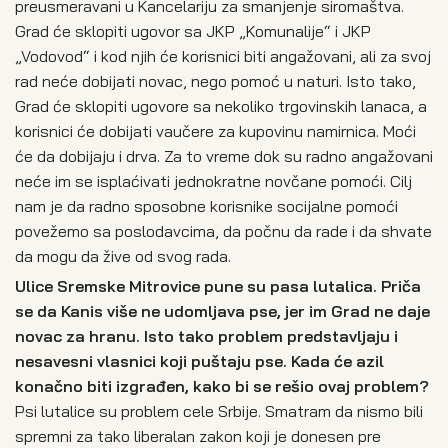
preusmeravani u Kancelariju za smanjenje siromaštva.
Grad će sklopiti ugovor sa JKP „Komunalije“ i JKP
„Vodovod“ i kod njih će korisnici biti angažovani, ali za svoj
rad neće dobijati novac, nego pomoć u naturi. Isto tako,
Grad će sklopiti ugovore sa nekoliko trgovinskih lanaca, a
korisnici će dobijati vaučere za kupovinu namirnica. Moći
će da dobijaju i drva. Za to vreme dok su radno angažovani
neće im se isplaćivati jednokratne novčane pomoći. Cilj
nam je da radno sposobne korisnike socijalne pomoći
povežemo sa poslodavcima, da počnu da rade i da shvate
da mogu da žive od svog rada.
Ulice Sremske Mitrovice pune su pasa lutalica. Priča
se da Kanis više ne udomljava pse, jer im Grad ne daje
novac za hranu. Isto tako problem predstavljaju i
nesavesni vlasnici koji puštaju pse. Kada će azil
konačno biti izgrađen, kako bi se rešio ovaj problem?
Psi lutalice su problem cele Srbije. Smatram da nismo bili
spremni za tako liberalan zakon koji je donesen pre