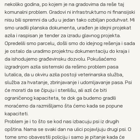
nekoliko godina, po kojem je na gradovima da reše taj
komunalni problem. Gradovi ni infrastrukturno ni finansijski
nisu bili spremni da uđu u jedan tako ozbiljan poduhvat. Mi
smo uradili planska dokumenta, urađen je idejni projekat
azila i raspisan je tender za izradu glavnog projekta.
Opredelili smo parcelu, došli smo do idejnog rešenja i sada
je ostalo da uradimo projektnu dokumentaciju do kraja i
da ishodujemo građevinsku dozvolu. Pokušaćemo
izgradnjom azila sistemski da rešimo problem pasa
lutalica, da u okviru azila postoji veterinarska služba,
služba za hvatanje, zbrinjavanje i udomljavanje pasa. Psi
će morati da se čipuju i sterilišu, ali azil će biti
ograničenog kapaciteta, te dok ga budemo gradili
moraćemo da razmišljamo šta ćemo kada se popune
kapaciteti.
Problem je i to što se kod nas izbacuju psi iz drugih
opština. Nama se svaki dan na ulici pojavljuju drugi psi. O
tome smo obavestili policiju i samo je pitanje kada će