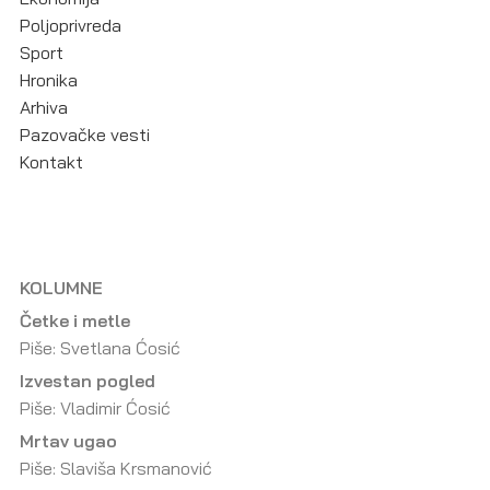
Poljoprivreda
Sport
Hronika
Arhiva
Pazovačke vesti
Kontakt
KOLUMNE
Četke i metle
Piše: Svetlana Ćosić
Izvestan pogled
Piše: Vladimir Ćosić
Mrtav ugao
Piše: Slaviša Krsmanović