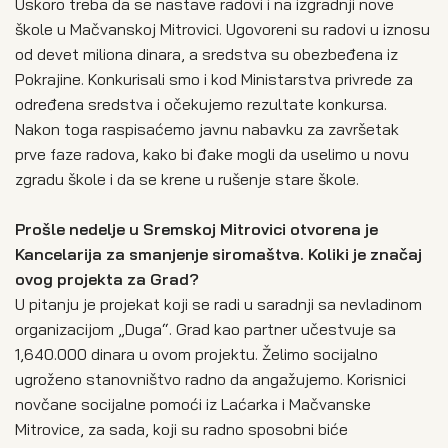
Uskoro treba da se nastave radovi i na izgradnji nove
škole u Mačvanskoj Mitrovici. Ugovoreni su radovi u iznosu
od devet miliona dinara, a sredstva su obezbeđena iz
Pokrajine. Konkurisali smo i kod Ministarstva privrede za
određena sredstva i očekujemo rezultate konkursa.
Nakon toga raspisaćemo javnu nabavku za završetak
prve faze radova, kako bi đake mogli da uselimo u novu
zgradu škole i da se krene u rušenje stare škole.
Prošle nedelje u Sremskoj Mitrovici otvorena je
Kancelarija za smanjenje siromaštva. Koliki je značaj
ovog projekta za Grad?
U pitanju je projekat koji se radi u saradnji sa nevladinom
organizacijom „Duga“. Grad kao partner učestvuje sa
1,640.000 dinara u ovom projektu. Želimo socijalno
ugroženo stanovništvo radno da angažujemo. Korisnici
novčane socijalne pomoći iz Laćarka i Mačvanske
Mitrovice, za sada, koji su radno sposobni biće