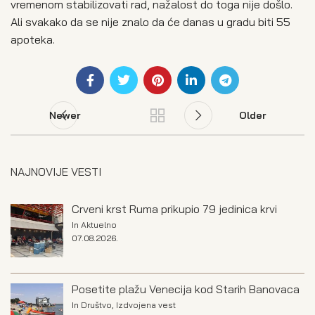
vremenom stabilizovati rad, nažalost do toga nije došlo.
Ali svakako da se nije znalo da će danas u gradu biti 55
apoteka.
Newer
Older
NAJNOVIJE VESTI
Crveni krst Ruma prikupio 79 jedinica krvi
In
Aktuelno
07.08.2026.
Posetite plažu Venecija kod Starih Banovaca
In
Društvo
,
Izdvojena vest