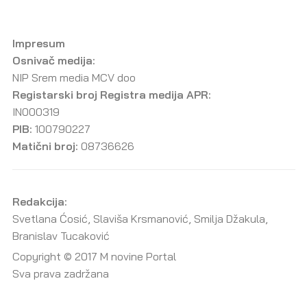
Impresum
Osnivač medija:
NIP Srem media MCV doo
Registarski broj Registra medija APR:
IN000319
PIB:
100790227
Matični broj:
08736626
Redakcija:
Svetlana Ćosić, Slaviša Krsmanović, Smilja Džakula,
Branislav Tucaković
Copyright © 2017 M novine Portal
Sva prava zadržana