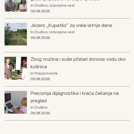
In
Društvo
,
Izdvojena vest
06.08.2026.
Jezero „Kupatilo“ za vrele letnje dane
In
Društvo
,
Izdvojena vest
06.08.2026.
Zbog vrućina i suše pčelari donose vodu oko
košnica
In
Poljoprivreda
06.08.2026.
Preciznija dijagnostika i kraća čekanja na
pregled
In
Društvo
06.08.2026.