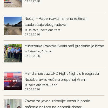
07.08.2026.
Noćaj – Radenković: Izmena režima
saobraćaja zbog radova
In
Društvo
,
Izdvojena vest
07.08.2026.
Ministarka Pavkov: Svaki naš građanin je bitan
In
Aktuelno
,
Društvo
07.08.2026.
Meridianbet uz UFC Fight Night u Beogradu:
Nezaboravno veče u prepunoj Areni!
In
Izdvojena vest
,
Sport
07.08.2026.
Zavod za javno zdravlje: Vazduh posle
gašenja požara na deponiji dobar