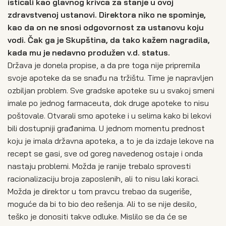
isticali kao glavnog krivca za stanje u ovoj
zdravstvenoj ustanovi. Direktora niko ne spominje,
kao da on ne snosi odgovornost za ustanovu koju
vodi. Čak ga je Skupština, da tako kažem nagradila,
kada mu je nedavno produžen v.d. status.
Država je donela propise, a da pre toga nije pripremila
svoje apoteke da se snađu na tržištu. Time je napravljen
ozbiljan problem. Sve gradske apoteke su u svakoj smeni
imale po jednog farmaceuta, dok druge apoteke to nisu
poštovale. Otvarali smo apoteke i u selima kako bi lekovi
bili dostupniji građanima. U jednom momentu prednost
koju je imala državna apoteka, a to je da izdaje lekove na
recept se gasi, sve od goreg navedenog ostaje i onda
nastaju problemi. Možda je ranije trebalo sprovesti
racionalizaciju broja zaposlenih, ali to nisu laki koraci.
Možda je direktor u tom pravcu trebao da sugeriše,
moguće da bi to bio deo rešenja. Ali to se nije desilo,
teško je donositi takve odluke. Mislilo se da će se