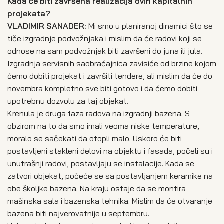
Kada će biti završena realizacija ovih kapitalnih
projekata?
VLADIMIR SANADER:
Mi smo u planiranoj dinamici što se
tiče izgradnje podvožnjaka i mislim da će radovi koji se
odnose na sam podvožnjak biti završeni do juna ili jula.
Izgradnja servisnih saobraćajnica zavisiće od brzine kojom
ćemo dobiti projekat i završiti tendere, ali mislim da će do
novembra kompletno sve biti gotovo i da ćemo dobiti
upotrebnu dozvolu za taj objekat.
Krenula je druga faza radova na izgradnji bazena. S
obzirom na to da smo imali veoma niske temperature,
moralo se sačekati da otopli malo. Uskoro će biti
postavljeni stakleni delovi na objektu i fasada, počeli su i
unutrašnji radovi, postavljaju se instalacije. Kada se
zatvori objekat, počeće se sa postavljanjem keramike na
obe školjke bazena. Na kraju ostaje da se montira
mašinska sala i bazenska tehnika. Mislim da će otvaranje
bazena biti najverovatnije u septembru.