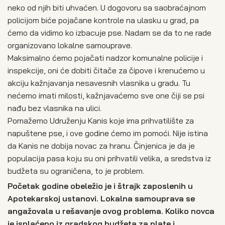
neko od njih biti uhvaćen. U dogovoru sa saobraćajnom
policijom biće pojačane kontrole na ulasku u grad, pa
ćemo da vidimo ko izbacuje pse. Nadam se da to ne rade
organizovano lokalne samouprave.
Maksimalno ćemo pojačati nadzor komunalne policije i
inspekcije, oni će dobiti čitače za čipove i krenućemo u
akciju kažnjavanja nesavesnih vlasnika u gradu. Tu
nećemo imati milosti, kažnjavaćemo sve one čiji se psi
nađu bez vlasnika na ulici.
Pomažemo Udruženju Kanis koje ima prihvatilište za
napuštene pse, i ove godine ćemo im pomoći. Nije istina
da Kanis ne dobija novac za hranu. Činjenica je da je
populacija pasa koju su oni prihvatili velika, a sredstva iz
budžeta su ograničena, to je problem.
Početak godine obeležio je i štrajk zaposlenih u
Apotekarskoj ustanovi. Lokalna samouprava se
angažovala u rešavanje ovog problema. Koliko novca
je isplaćeno iz gradskog budžeta za plate i