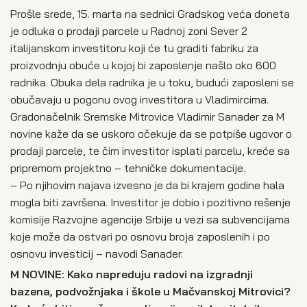
Prošle srede, 15. marta na sednici Gradskog veća doneta
je odluka o prodaji parcele u Radnoj zoni Sever 2
italijanskom investitoru koji će tu graditi fabriku za
proizvodnju obuće u kojoj bi zaposlenje našlo oko 600
radnika. Obuka dela radnika je u toku, budući zaposleni se
obučavaju u pogonu ovog investitora u Vladimircima.
Gradonačelnik Sremske Mitrovice Vladimir Sanader za M
novine kaže da se uskoro očekuje da se potpiše ugovor o
prodaji parcele, te čim investitor isplati parcelu, kreće sa
pripremom projektno – tehničke dokumentacije.
– Po njihovim najava izvesno je da bi krajem godine hala
mogla biti završena. Investitor je dobio i pozitivno rešenje
komisije Razvojne agencije Srbije u vezi sa subvencijama
koje može da ostvari po osnovu broja zaposlenih i po
osnovu investicij – navodi Sanader.
M NOVINE: Kako napreduju radovi na izgradnji
bazena, podvožnjaka i škole u Mačvanskoj Mitrovici?