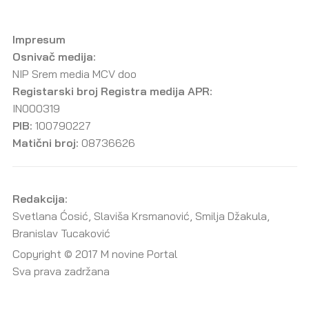
Impresum
Osnivač medija:
NIP Srem media MCV doo
Registarski broj Registra medija APR:
IN000319
PIB:
100790227
Matični broj:
08736626
Redakcija:
Svetlana Ćosić, Slaviša Krsmanović, Smilja Džakula,
Branislav Tucaković
Copyright © 2017 M novine Portal
Sva prava zadržana