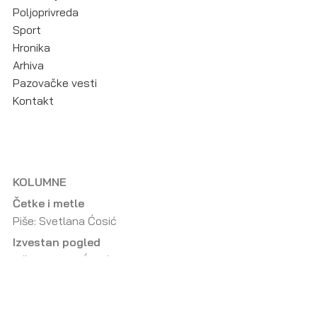
Poljoprivreda
Sport
Hronika
Arhiva
Pazovačke vesti
Kontakt
KOLUMNE
Četke i metle
Piše: Svetlana Ćosić
Izvestan pogled
Piše: Vladimir Ćosić
Mrtav ugao
Piše: Slaviša Krsmanović