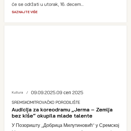
će se održati u utorak, 16. decem...
SAZNAJTE VIŠE
09.09.2025.
09 сеп 2025
Kultura
SREMSKOMITROVAČKO PORODILIŠTE
Audicija za koreodramu „Jerma – Zemlja
bez kiše“ okupila mlade talente
У Позоришту „Добрица Милутиновић" у Сремској