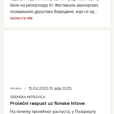
биле на репертоару 61. Фестивала аматерских
позоришних друштава Војводине, који се од ...
SAZNAJTE VIŠE
15.04.2025.
15 апр 2025
Aktuelno
SREMSKA MITROVICA
Prolećni raspust uz filmske hitove
На почетку пролећног распуста, у Позоришту