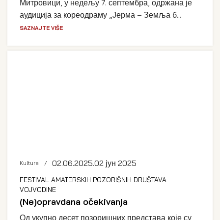
Митровици, у недељу 7. септембра, одржана је
аудиција за кореодраму „Јерма – Земља б...
SAZNAJTE VIŠE
02.06.2025.
02 јун 2025
Kultura
FESTIVAL AMATERSKIH POZORIŠNIH DRUŠTAVA
VOJVODINE
(Ne)opravdana očekivanja
Од укупно десет позоришних представа које су