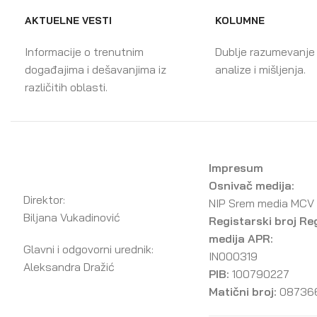
AKTUELNE VESTI
KOLUMNE
Informacije o trenutnim
Dublje razumevanje
događajima i dešavanjima iz
analize i mišljenja.
različitih oblasti.
Impresum
Osnivač medija:
Direktor:
NIP Srem media MCV
Biljana Vukadinović
Registarski broj Re
medija APR:
Glavni i odgovorni urednik:
IN000319
Aleksandra Dražić
PIB:
100790227
Matični broj:
08736