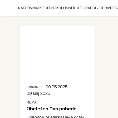
NASLOVNA
AKTUELNO
KOLUMNE
KULTURA
POLJOPRIVRED
09.05.2025.
Aktuelno
09 мај 2025
RUMA
Obeležen Dan pobede
Поводом обележавања осам