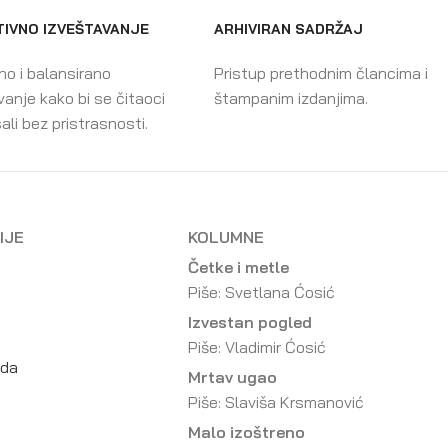
IVNO IZVEŠTAVANJE
ARHIVIRAN SADRŽAJ
no i balansirano
Pristup prethodnim člancima i
vanje kako bi se čitaoci
štampanim izdanjima.
ali bez pristrasnosti.
IJE
KOLUMNE
Četke i metle
Piše: Svetlana Ćosić
Izvestan pogled
Piše: Vladimir Ćosić
eda
Mrtav ugao
Piše: Slaviša Krsmanović
Malo izoštreno