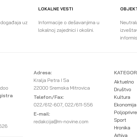
LOKALNE VESTI
OBJEKT
 događaja uz
Informacije o dešavanjima u
Neutral
lokalnoj zajednici i okolini.
izvešta
informis
Adresa:
KATEGOR
Kralja Petra I 5a
Aktuelno
 doo
22000 Sremska Mitrovica
Društvo
gistra
Telefon/Fax:
Kultura
022/612-607, 022/611-556
Ekonomija
Poljoprivr
E-mail:
Sport
redakcija@m-novine.com
626
Hronika
Arhiva