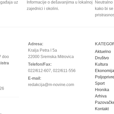
ogađaja uz
Informacije o dešavanjima u lokalnoj
Neutralno 
zajednici i okolini.
kako bi se 
pristrasnos
Adresa:
KATEGOR
Kralja Petra I 5a
Aktuelno
V doo
22000 Sremska Mitrovica
Društvo
istra
Telefon/Fax:
Kultura
022/612-607, 022/611-556
Ekonomij
Poljoprivr
E-mail:
Sport
redakcija@m-novine.com
26
Hronika
Arhiva
Pazovačke
Kontakt