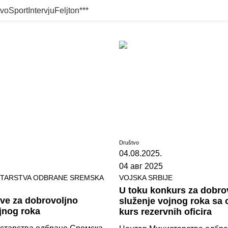
tvo
Sport
Intervju
Feljton
***
Društvo
04.08.2025.
04 авг 2025
STARSTVA ODBRANE SREMSKA
VOJSKA SRBIJE
U toku konkurs za dobro
ave za dobrovoljno
služenje vojnog roka sa 
jnog roka
kurs rezervnih oficira