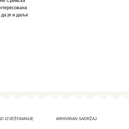
ане Сремска
нтересована
 да је и даље
NO IZVEŠTAVANJE
ARHIVIRAN SADRŽAJ