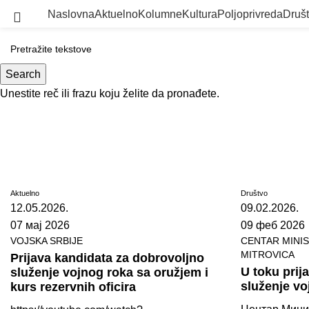
Naslovna
Aktuelno
Kolumne
Kultura
Poljoprivreda
Druš
Search
Unestite reč ili frazu koju želite da pronađete.
Aktuelno
Društvo
12.05.2026.
09.02.2026.
07 мај 2026
09 феб 2026
VOJSKA SRBIJE
CENTAR MINI
MITROVICA
Prijava kandidata za dobrovoljno
U toku prij
služenje vojnog roka sa oružjem i
služenje vo
kurs rezervnih oficira