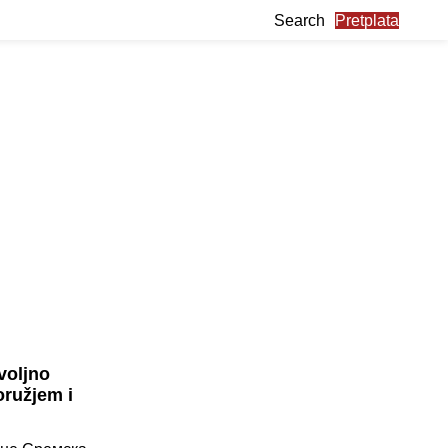
Search
Pretplata
voljno
oružjem i