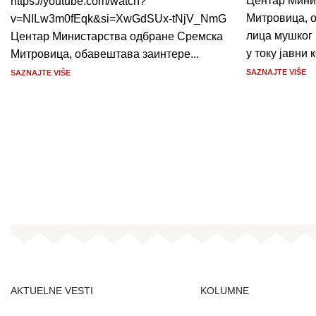
Центар Мини
https://youtube.com/watch?
Митровица, 
v=NILw3m0fEqk&si=XwGdSUx-tNjV_NmG
лица мушког 
Центар Министарства одбране Сремска
у току јавни к
Митровица, обавештава заинтере...
SAZNAJTE VIŠE
SAZNAJTE VIŠE
AKTUELNE VESTI
KOLUMNE