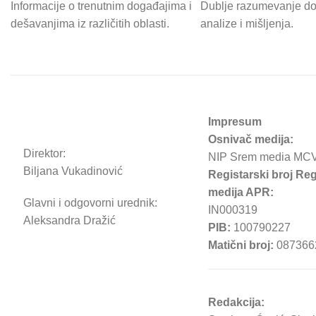
Informacije o trenutnim događajima i
Dublje razumevanje d
dešavanjima iz različitih oblasti.
analize i mišljenja.
Impresum
Osnivač medija:
Direktor:
NIP Srem media MC
Biljana Vukadinović
Registarski broj Reg
medija APR:
Glavni i odgovorni urednik:
IN000319
Aleksandra Dražić
PIB:
100790227
Matični broj:
087366
Redakcija: