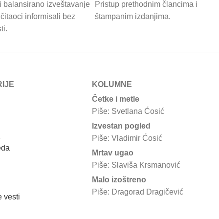
i balansirano izveštavanje
Pristup prethodnim člancima i
čitaoci informisali bez
štampanim izdanjima.
ti.
IJE
KOLUMNE
Četke i metle
Piše: Svetlana Ćosić
Izvestan pogled
a
Piše: Vladimir Ćosić
eda
Mrtav ugao
Piše: Slaviša Krsmanović
Malo izoštreno
Piše: Dragorad Dragičević
 vesti