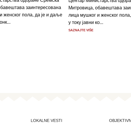
старства одбране Сремска
Центар Министарства одбр
обавештава заинтересована
Митровица, обавештава заи
и женског пола, да је и даље
лица мушког и женског пола,
онк...
у току јавни ко...
SAZNAJTE VIŠE
LOKALNE VESTI
OBJEKTIV