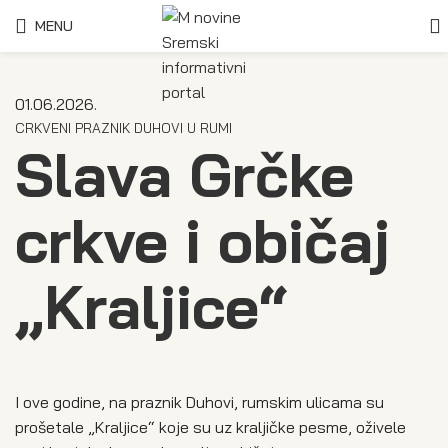
MENU
01.06.2026.
CRKVENI PRAZNIK DUHOVI U RUMI
Slava Grčke
crkve i običaj
„Kraljice“
I ove godine, na praznik Duhovi, rumskim ulicama su
prošetale „Kraljice“ koje su uz kraljičke pesme, oživele