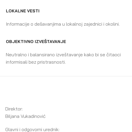
LOKALNE VESTI
Informacije o dešavanjima u lokalnoj zajednici i okolini.
OBJEKTIVNO IZVEŠTAVANJE
Neutralno i balansirano izveštavanje kako bi se čitaoci
informisali bez pristrasnosti.
Direktor:
Biljana Vukadinović
Glavni i odgovorni urednik: