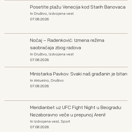
Posetite plažu Venecija kod Starih Banovaca
In
Društvo
,
Izdvojena vest
07.08.2026.
Noćaj – Radenković: Izmena režima
saobraćaja zbog radova
In
Društvo
,
Izdvojena vest
07.08.2026.
Ministarka Pavkov: Svaki naš građanin je bitan
In
Aktuelno
,
Društvo
07.08.2026.
Meridianbet uz UFC Fight Night u Beogradu:
Nezaboravno veče u prepunoj Areni!
In
Izdvojena vest
,
Sport
07.08.2026.