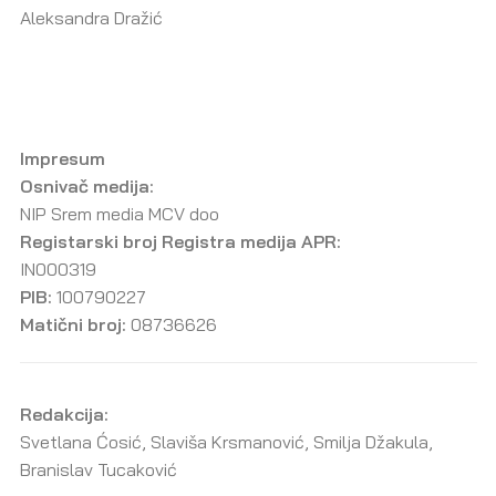
Aleksandra Dražić
Impresum
Osnivač medija:
NIP Srem media MCV doo
Registarski broj Registra medija APR:
IN000319
PIB:
100790227
Matični broj:
08736626
Redakcija:
Svetlana Ćosić, Slaviša Krsmanović, Smilja Džakula,
Branislav Tucaković