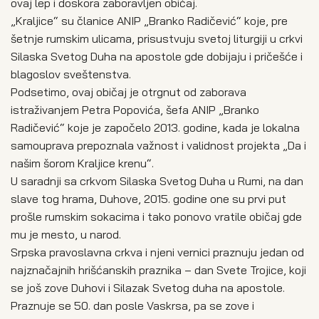
ovaj lep i doskora zaboravljen običaj.
„Kraljice“ su članice ANIP „Branko Radičević“ koje, pre
šetnje rumskim ulicama, prisustvuju svetoj liturgiji u crkvi
Silaska Svetog Duha na apostole gde dobijaju i pričešće i
blagoslov sveštenstva.
Podsetimo, ovaj običaj je otrgnut od zaborava
istraživanjem Petra Popovića, šefa ANIP „Branko
Radičević“ koje je započelo 2013. godine, kada je lokalna
samouprava prepoznala važnost i validnost projekta „Da i
našim šorom Kraljice krenu“.
U saradnji sa crkvom Silaska Svetog Duha u Rumi, na dan
slave tog hrama, Duhove, 2015. godine one su prvi put
prošle rumskim sokacima i tako ponovo vratile običaj gde
mu je mesto, u narod.
Srpska pravoslavna crkva i njeni vernici praznuju jedan od
najznačajnih hrišćanskih praznika – dan Svete Trojice, koji
se još zove Duhovi i Silazak Svetog duha na apostole.
Praznuje se 50. dan posle Vaskrsa, pa se zove i