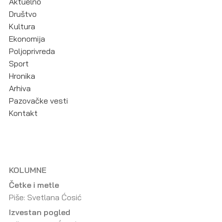
Aktuelno
Društvo
Kultura
Ekonomija
Poljoprivreda
Sport
Hronika
Arhiva
Pazovačke vesti
Kontakt
KOLUMNE
Četke i metle
Piše: Svetlana Ćosić
Izvestan pogled