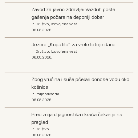
Zavod za javno zdravlje: Vazduh posle
gašenja požara na deponiji dobar
In
Društvo
,
Izdvojena vest
06.08.2026.
Jezero „Kupatilo“ za vrele letnje dane
In
Društvo
,
Izdvojena vest
06.08.2026.
Zbog vrućina i suše pčelari donose vodu oko
košnica
In
Poljoprivreda
06.08.2026.
Preciznija dijagnostika i kraća čekanja na
pregled
In
Društvo
06.08.2026.