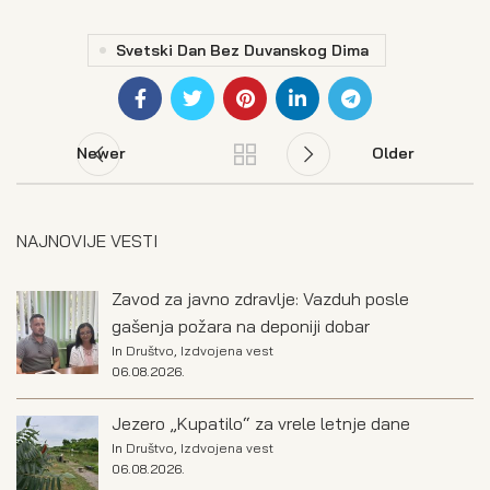
Svetski Dan Bez Duvanskog Dima
Newer
Older
NAJNOVIJE VESTI
Zavod za javno zdravlje: Vazduh posle
gašenja požara na deponiji dobar
In
Društvo
,
Izdvojena vest
06.08.2026.
Jezero „Kupatilo“ za vrele letnje dane
In
Društvo
,
Izdvojena vest
06.08.2026.