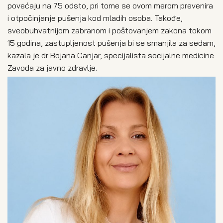
povećaju na 75 odsto, pri tome se ovom merom prevenira
i otpočinjanje pušenja kod mladih osoba. Takođe,
sveobuhvatnijom zabranom i poštovanjem zakona tokom
15 godina, zastupljenost pušenja bi se smanjila za sedam,
kazala je dr Bojana Canjar, specijalista socijalne medicine
Zavoda za javno zdravlje.