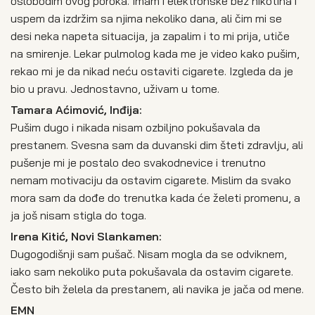
oslobodim ovog poroka. Imam i elektronske bez nikotina i
uspem da izdržim sa njima nekoliko dana, ali čim mi se
desi neka napeta situacija, ja zapalim i to mi prija, utiče
na smirenje. Lekar pulmolog kada me je video kako pušim,
rekao mi je da nikad neću ostaviti cigarete. Izgleda da je
bio u pravu. Jednostavno, uživam u tome.
Tamara Aćimović, Inđija:
Pušim dugo i nikada nisam ozbiljno pokušavala da
prestanem. Svesna sam da duvanski dim šteti zdravlju, ali
pušenje mi je postalo deo svakodnevice i trenutno
nemam motivaciju da ostavim cigarete. Mislim da svako
mora sam da dođe do trenutka kada će želeti promenu, a
ja još nisam stigla do toga.
Irena Kitić, Novi Slankamen:
Dugogodišnji sam pušač. Nisam mogla da se odviknem,
iako sam nekoliko puta pokušavala da ostavim cigarete.
Često bih želela da prestanem, ali navika je jača od mene.
EMN