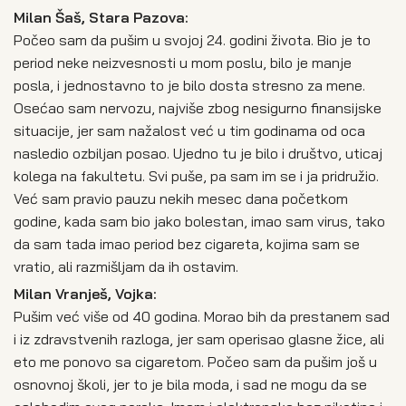
Milan Šaš, Stara Pazova:
Počeo sam da pušim u svojoj 24. godini života. Bio je to
period neke neizvesnosti u mom poslu, bilo je manje
posla, i jednostavno to je bilo dosta stresno za mene.
Osećao sam nervozu, najviše zbog nesigurno finansijske
situacije, jer sam nažalost već u tim godinama od oca
nasledio ozbiljan posao. Ujedno tu je bilo i društvo, uticaj
kolega na fakultetu. Svi puše, pa sam im se i ja pridružio.
Već sam pravio pauzu nekih mesec dana početkom
godine, kada sam bio jako bolestan, imao sam virus, tako
da sam tada imao period bez cigareta, kojima sam se
vratio, ali razmišljam da ih ostavim.
Milan Vranješ, Vojka:
Pušim već više od 40 godina. Morao bih da prestanem sad
i iz zdravstvenih razloga, jer sam operisao glasne žice, ali
eto me ponovo sa cigaretom. Počeo sam da pušim još u
osnovnoj školi, jer to je bila moda, i sad ne mogu da se