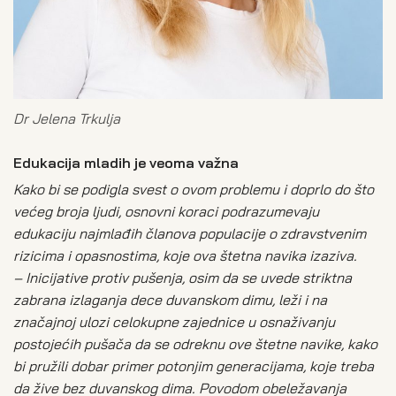
Dr Jelena Trkulja
Edukacija mladih je veoma važna
Kako bi se podigla svest o ovom problemu i doprlo do što
većeg broja ljudi, osnovni koraci podrazumevaju
edukaciju najmlađih članova populacije o zdravstvenim
rizicima i opasnostima, koje ova štetna navika izaziva.
– Inicijative protiv pušenja, osim da se uvede striktna
zabrana izlaganja dece duvanskom dimu, leži i na
značajnoj ulozi celokupne zajednice u osnaživanju
postojećih pušača da se odreknu ove štetne navike, kako
bi pružili dobar primer potonjim generacijama, koje treba
da žive bez duvanskog dima. Povodom obeležavanja