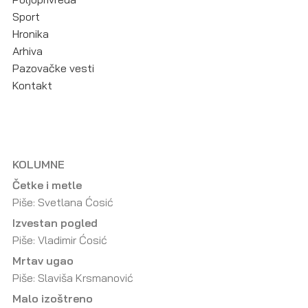
Sport
Hronika
Arhiva
Pazovačke vesti
Kontakt
KOLUMNE
Četke i metle
Piše: Svetlana Ćosić
Izvestan pogled
Piše: Vladimir Ćosić
Mrtav ugao
Piše: Slaviša Krsmanović
Malo izoštreno