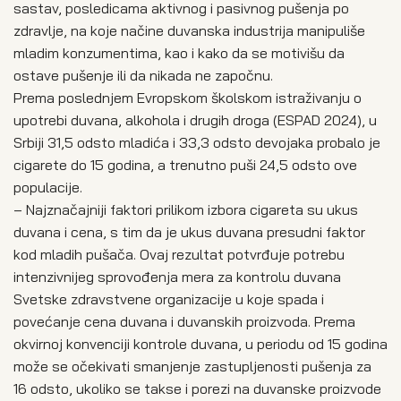
sastav, posledicama aktivnog i pasivnog pušenja po
zdravlje, na koje načine duvanska industrija manipuliše
mladim konzumentima, kao i kako da se motivišu da
ostave pušenje ili da nikada ne započnu.
Prema poslednjem Evropskom školskom istraživanju o
upotrebi duvana, alkohola i drugih droga (ESPAD 2024), u
Srbiji 31,5 odsto mladića i 33,3 odsto devojaka probalo je
cigarete do 15 godina, a trenutno puši 24,5 odsto ove
populacije.
– Najznačajniji faktori prilikom izbora cigareta su ukus
duvana i cena, s tim da je ukus duvana presudni faktor
kod mladih pušača. Ovaj rezultat potvrđuje potrebu
intenzivnijeg sprovođenja mera za kontrolu duvana
Svetske zdravstvene organizacije u koje spada i
povećanje cena duvana i duvanskih proizvoda. Prema
okvirnoj konvenciji kontrole duvana, u periodu od 15 godina
može se očekivati smanjenje zastupljenosti pušenja za
16 odsto, ukoliko se takse i porezi na duvanske proizvode