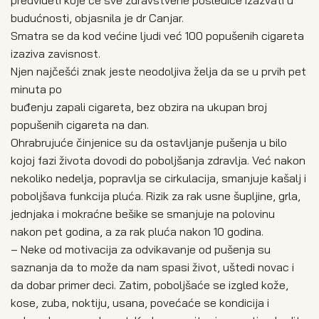
budućnosti, objasnila je dr Canjar.
Smatra se da kod većine ljudi već 100 popušenih cigareta
izaziva zavisnost.
Njen najčešći znak jeste neodoljiva želja da se u prvih pet
minuta po
buđenju zapali cigareta, bez obzira na ukupan broj
popušenih cigareta na dan.
Ohrabrujuće činjenice su da ostavljanje pušenja u bilo
kojoj fazi života dovodi do poboljšanja zdravlja. Već nakon
nekoliko nedelja, popravlja se cirkulacija, smanjuje kašalj i
poboljšava funkcija pluća. Rizik za rak usne šupljine, grla,
jednjaka i mokraćne bešike se smanjuje na polovinu
nakon pet godina, a za rak pluća nakon 10 godina.
– Neke od motivacija za odvikavanje od pušenja su
saznanja da to može da nam spasi život, uštedi novac i
da dobar primer deci. Zatim, poboljšaće se izgled kože,
kose, zuba, noktiju, usana, povećaće se kondicija i