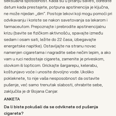
seksualna sposobnost. Kada su u pitanju saveti, odredite
datum kada prestajete, potpuna apstinencija je ključna,
ne može nijedan „dim“. Postoje lekovi koji mogu pomoći pri
odvikavanju i koriste se nakon savetovanja sa lekarom i
farmaceutom. Prepoznajte i prebrodite apstinencijalnu
krizu (bavite se fizičkom aktivnošću, spavajte između
sedam i osam sati, ležite do 22 časa, izbegavajte
energetske napitke). Ostavljajte na stranu novac
namenjen cigaretama i nagradite sebe nečim lepim, a ako
vam u ruci nedostaje cigareta, zamenite je priveskom,
olovkom ili lopticom. Grickajte šargarepu, kelerabu,
koštunjavo voće i unosite dovoljno vode. Ukoliko
pokleknete, to nije vaša nesposobnost da ostavite
pušenje, već samo trenutak slabosti, ohrabrite sebe,
zaključila je dr Bojana Canjar.
ANKETA
Da li biste pokušali da se odviknete od pušenja
cigareta?