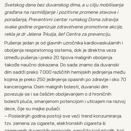
Svetskog dana bez duvanskog dima, a u cilju mobilisanja
građana na razmišljanje i pozitivne promene stavova i
ponašanja, Preventivni centar rumskog Doma zdravlja
svake godine organizuje zdravstvene promotivne akcije,
rekla je dr Jelena Trkulja, šef Centra za prevenciju.
Pušenje jedan je od glavnih uzročnika kardiovaskularnih i
oboljenja respiratornog sistema, dok je direktna veza
između pušenja i preko 20 tipova malignih oboljenja
takođe naučno dokazana. Do sada znamo da duvanski
dim sadrži preko 7.000 različitih hemijskih jedinjenja među
kojima je preko 250 jedinjenja opasnih po zdravlje i oko 70
kancerogena. Osim malignih bolesti, duvanski dim
povezuje se i sa češćim oboljevanjem o d hroničnih
bolesti pluća, smanjenom potencijom i uticajem na razvoj
dece, čije su majke pušači.
– Poslednjih godina postoji sve veći trend konzumiranja
tzv. zamena za cigarete, elektronskih cigareta ili
zagrevanih duvanskih proizvoda, naročito kod mladih, koji