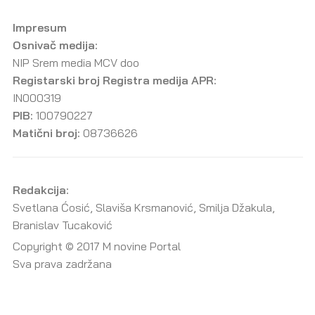
Impresum
Osnivač medija:
NIP Srem media MCV doo
Registarski broj Registra medija APR:
IN000319
PIB:
100790227
Matični broj:
08736626
Redakcija:
Svetlana Ćosić, Slaviša Krsmanović, Smilja Džakula,
Branislav Tucaković
Copyright © 2017 M novine Portal
Sva prava zadržana