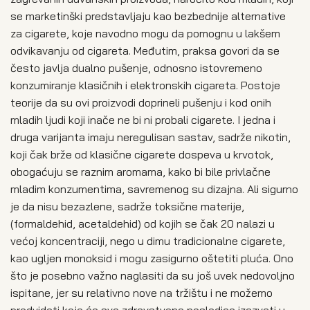
se marketinški predstavljaju kao bezbednije alternative
za cigarete, koje navodno mogu da pomognu u lakšem
odvikavanju od cigareta. Međutim, praksa govori da se
često javlja dualno pušenje, odnosno istovremeno
konzumiranje klasičnih i elektronskih cigareta. Postoje
teorije da su ovi proizvodi doprineli pušenju i kod onih
mladih ljudi koji inače ne bi ni probali cigarete. I jedna i
druga varijanta imaju neregulisan sastav, sadrže nikotin,
koji čak brže od klasične cigarete dospeva u krvotok,
obogaćuju se raznim aromama, kako bi bile privlačne
mladim konzumentima, savremenog su dizajna. Ali sigurno
je da nisu bezazlene, sadrže toksične materije,
(formaldehid, acetaldehid) od kojih se čak 20 nalazi u
većoj koncentraciji, nego u dimu tradicionalne cigarete,
kao ugljen monoksid i mogu zasigurno oštetiti pluća. Ono
što je posebno važno naglasiti da su još uvek nedovoljno
ispitane, jer su relativno nove na tržištu i ne možemo
predvideti koje će sve zdravstvene posledice izazvati u