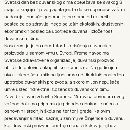
Svetski dan bez duvanskog dima obeležava se svakog 31.
maja, a krajnji cilj ovog apela jeste da se doprinese zaštiti
sadašnje i buduće generacije, ne samo od razornih
posledica po zdravlje, nego od loših ekoloških, društvenih i
ekonomskih posledica upotrebe duvana i izloženosti
duvanskom dimu.
Naša zemlja je po učestalosti korišćenja duvanskih
proizvoda u samom vrhu u Evropi. Prema navodima
Svetske zdravstvene organizacije, duvanski proizvodi
ubiju i do polovinu ukupnih konzumenata. Na godišnjem
nivou, skoro šest miliona ljudi umre od direktnih posledica
upotrebe duvanskih proizvoda, a skoro milion nepušača
umre usled indirektne izloženosti duvanskom dimu.
Zavod za javno zdravlje Sremska Mitrovica povodom ovog
važnog datuma pripremio je prigodne edukacije učenika
osnovnih i srednjih škola na teritoriji grada. Na ovim
predavanjima mladi saznaju zanimljive činjenice o duvanu,
koji duvanski proizvodi postoje danas i kakav je njihov