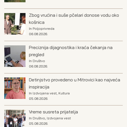
Zbog vrućina i suše pčelari donose vodu oko
košnica
In
Poljoprivreda
06.08.2026.
Preciznija dijagnostika i kraća čekanja na
pregled
In
Društvo
06.08.2026.
Detinjstvo provedeno u Mitrovici kao najveća
inspiracija
In
Izdvojena vest
,
Kultura
05.08.2026.
Vreme susreta prijatelja
In
Društvo
,
Izdvojena vest
05.08.2026.