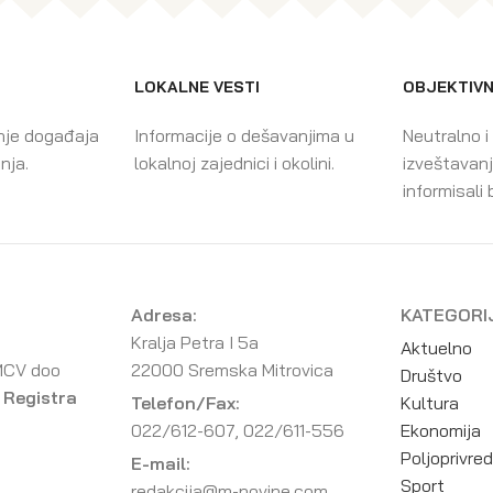
LOKALNE VESTI
OBJEKTIVN
nje događaja
Informacije o dešavanjima u
Neutralno i
enja.
lokalnoj zajednici i okolini.
izveštavanj
informisali 
Adresa:
KATEGORI
Kralja Petra I 5a
Aktuelno
MCV doo
22000 Sremska Mitrovica
Društvo
 Registra
Telefon/Fax:
Kultura
022/612-607, 022/611-556
Ekonomija
Poljoprivre
E-mail:
Sport
redakcija@m-novine.com