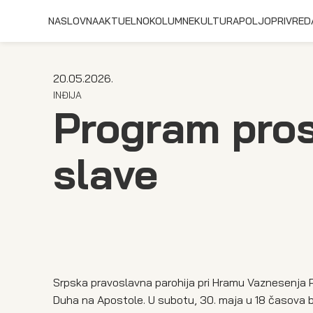
NASLOVNA
AKTUELNO
KOLUMNE
KULTURA
POLJOPRIVRED
20.05.2026.
INĐIJA
Program pros
slave
Srpska pravoslavna parohija pri Hramu Vaznesenja 
Duha na Apostole. U subotu, 30. maja u 18 časova b