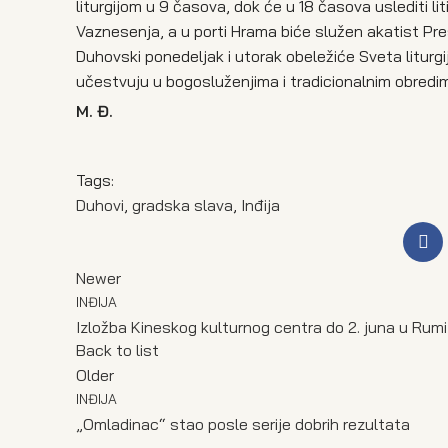
liturgijom u 9 časova, dok će u 18 časova uslediti li
Vaznesenja, a u porti Hrama biće služen akatist Pre
Duhovski ponedeljak i utorak obeležiće Sveta liturgij
učestvuju u bogosluženjima i tradicionalnim obredi
M. Đ.
Tags:
Duhovi
,
gradska slava
,
Inđija
Newer
INĐIJA
Izložba Kineskog kulturnog centra do 2. juna u Rumi
Back to list
Older
INĐIJA
„Omladinac“ stao posle serije dobrih rezultata