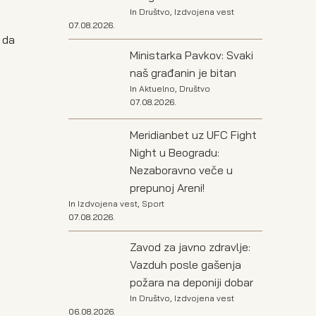
a
In
Društvo
,
Izdvojena vest
07.08.2026.
 da
Ministarka Pavkov: Svaki
naš građanin je bitan
In
Aktuelno
,
Društvo
07.08.2026.
Meridianbet uz UFC Fight
Night u Beogradu:
Nezaboravno veče u
prepunoj Areni!
In
Izdvojena vest
,
Sport
07.08.2026.
Zavod za javno zdravlje:
Vazduh posle gašenja
požara na deponiji dobar
In
Društvo
,
Izdvojena vest
06.08.2026.