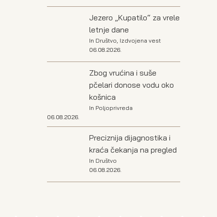
Jezero „Kupatilo“ za vrele
letnje dane
In
Društvo
,
Izdvojena vest
06.08.2026.
Zbog vrućina i suše
pčelari donose vodu oko
košnica
In
Poljoprivreda
06.08.2026.
Preciznija dijagnostika i
kraća čekanja na pregled
In
Društvo
06.08.2026.