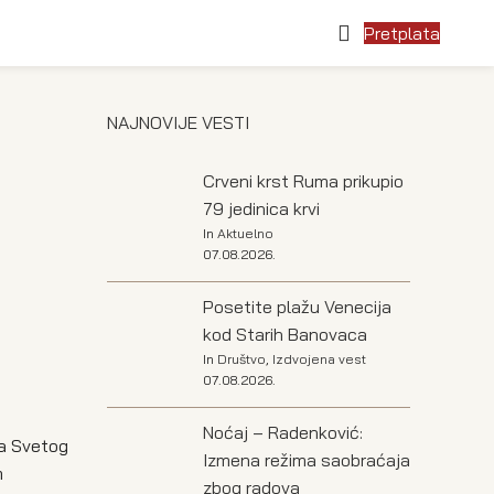
Pretplata
NAJNOVIJE VESTI
Crveni krst Ruma prikupio
79 jedinica krvi
In
Aktuelno
07.08.2026.
Posetite plažu Venecija
kod Starih Banovaca
In
Društvo
,
Izdvojena vest
07.08.2026.
Noćaj – Radenković:
ka Svetog
Izmena režima saobraćaja
m
zbog radova