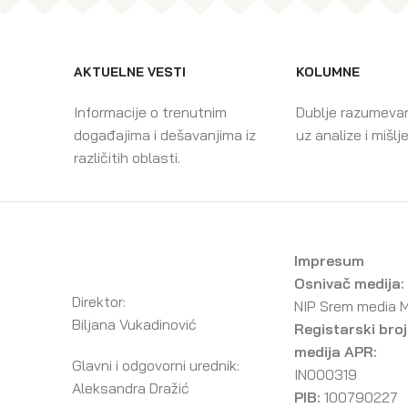
AKTUELNE VESTI
KOLUMNE
Informacije o trenutnim
Dublje razumeva
događajima i dešavanjima iz
uz analize i mišlj
različitih oblasti.
Impresum
Osnivač medija:
Direktor:
NIP Srem media 
Biljana Vukadinović
Registarski broj
medija APR:
Glavni i odgovorni urednik:
IN000319
Aleksandra Dražić
PIB:
100790227