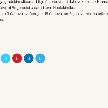
tija gradskim ulicama. Litiju će predvoditi duhovska lica iz Hram
svetoj Bogorodici u čast ikone Neplakinske.
a u 9 časova i večernje u 18 časova, pružajući vernicima priliku
ma.