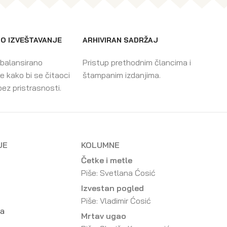
O IZVEŠTAVANJE
ARHIVIRAN SADRŽAJ
 balansirano
Pristup prethodnim člancima i
e kako bi se čitaoci
štampanim izdanjima.
bez pristrasnosti.
JE
KOLUMNE
Četke i metle
Piše: Svetlana Ćosić
Izvestan pogled
Piše: Vladimir Ćosić
da
Mrtav ugao