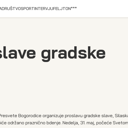
A
DRUŠTVO
SPORT
INTERVJU
FELJTON
***
lave gradske
Presvete Bogorodice organizuje proslavu gradske slave, Silas
iće održano praznično bdenje. Nedelja, 31. maj, počeće Sveto