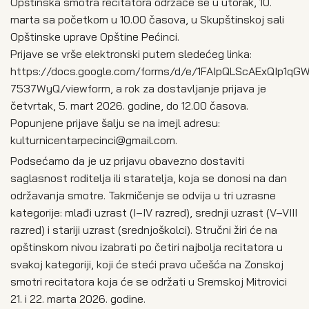
Opštinska smotra recitatora održaće se u utorak, 10.
marta sa početkom u 10.00 časova, u Skupštinskoj sali
Opštinske uprave Opštine Pećinci.
Prijave se vrše elektronski putem sledećeg linka:
https://docs.google.com/forms/d/e/1FAIpQLScAExQIp1q
7537WyQ/viewform, a rok za dostavljanje prijava je
četvrtak, 5. mart 2026. godine, do 12.00 časova.
Popunjene prijave šalju se na imejl adresu:
kulturnicentarpecinci@gmail.com.
Podsećamo da je uz prijavu obavezno dostaviti
saglasnost roditelja ili staratelja, koja se donosi na dan
održavanja smotre. Takmičenje se odvija u tri uzrasne
kategorije: mlađi uzrast (I–IV razred), srednji uzrast (V–VIII
razred) i stariji uzrast (srednjoškolci). Stručni žiri će na
opštinskom nivou izabrati po četiri najbolja recitatora u
svakoj kategoriji, koji će steći pravo učešća na Zonskoj
smotri recitatora koja će se održati u Sremskoj Mitrovici
21. i 22. marta 2026. godine.