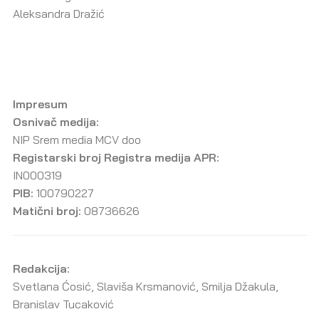
Aleksandra Dražić
Impresum
Osnivač medija:
NIP Srem media MCV doo
Registarski broj Registra medija APR:
IN000319
PIB:
100790227
Matični broj:
08736626
Redakcija:
Svetlana Ćosić, Slaviša Krsmanović, Smilja Džakula,
Branislav Tucaković