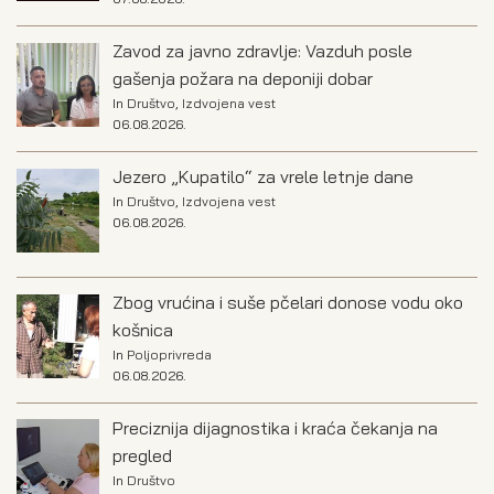
Zavod za javno zdravlje: Vazduh posle
gašenja požara na deponiji dobar
In
Društvo
,
Izdvojena vest
06.08.2026.
Jezero „Kupatilo“ za vrele letnje dane
In
Društvo
,
Izdvojena vest
06.08.2026.
Zbog vrućina i suše pčelari donose vodu oko
košnica
In
Poljoprivreda
06.08.2026.
Preciznija dijagnostika i kraća čekanja na
pregled
In
Društvo