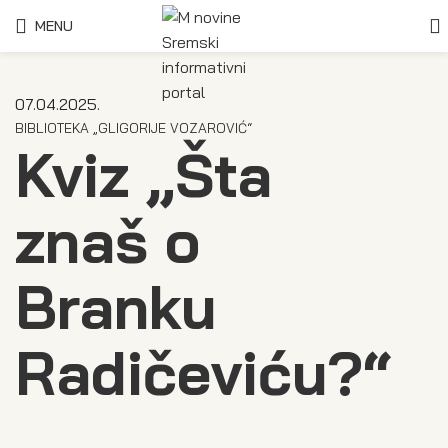
MENU
07.04.2025.
BIBLIOTEKA „GLIGORIJE VOZAROVIĆ“
Kviz „Šta
znaš o
Branku
Radičeviću?“