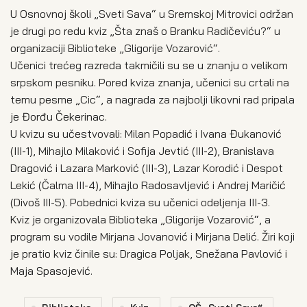
U Osnovnoj školi „Sveti Sava“ u Sremskoj Mitrovici održan
je drugi po redu kviz „Šta znaš o Branku Radičeviću?“ u
organizaciji Biblioteke „Gligorije Vozarović“.
Učenici trećeg razreda takmičili su se u znanju o velikom
srpskom pesniku. Pored kviza znanja, učenici su crtali na
temu pesme „Cic“, a nagrada za najbolji likovni rad pripala
je Đorđu Čekerinac.
U kvizu su učestvovali: Milan Popadić i Ivana Đukanović
(III-1), Mihajlo Milaković i Sofija Jevtić (III-2), Branislava
Dragović i Lazara Marković (III-3), Lazar Korodić i Despot
Lekić (Čalma III-4), Mihajlo Radosavljević i Andrej Maričić
(Divoš III-5). Pobednici kviza su učenici odeljenja III-3.
Kviz je organizovala Biblioteka „Gligorije Vozarović“, a
program su vodile Mirjana Jovanović i Mirjana Delić. Žiri koji
je pratio kviz činile su: Dragica Poljak, Snežana Pavlović i
Maja Spasojević.