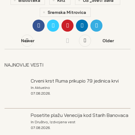
Biblioteka
Kviz
OŠ „Sveti Sava“
Sremska Mitrovica
Newer
Older
NAJNOVIJE VESTI
Crveni krst Ruma prikupio 79 jedinica krvi
In
Aktuelno
07.08.2026.
Posetite plažu Venecija kod Starih Banovaca
In
Društvo
,
Izdvojena vest
07.08.2026.