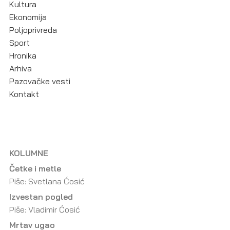
Kultura
Ekonomija
Poljoprivreda
Sport
Hronika
Arhiva
Pazovačke vesti
Kontakt
KOLUMNE
Četke i metle
Piše: Svetlana Ćosić
Izvestan pogled
Piše: Vladimir Ćosić
Mrtav ugao