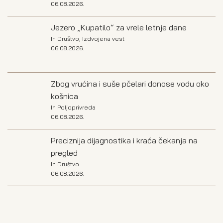
06.08.2026.
Jezero „Kupatilo“ za vrele letnje dane
In
Društvo
,
Izdvojena vest
06.08.2026.
Zbog vrućina i suše pčelari donose vodu oko
košnica
In
Poljoprivreda
06.08.2026.
Preciznija dijagnostika i kraća čekanja na
pregled
In
Društvo
06.08.2026.