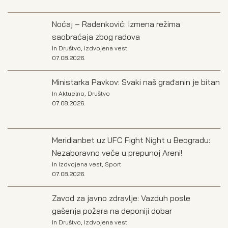
Noćaj – Radenković: Izmena režima
saobraćaja zbog radova
In
Društvo
,
Izdvojena vest
07.08.2026.
Ministarka Pavkov: Svaki naš građanin je bitan
In
Aktuelno
,
Društvo
07.08.2026.
Meridianbet uz UFC Fight Night u Beogradu:
Nezaboravno veče u prepunoj Areni!
In
Izdvojena vest
,
Sport
07.08.2026.
Zavod za javno zdravlje: Vazduh posle
gašenja požara na deponiji dobar
In
Društvo
,
Izdvojena vest