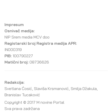
Impresum
Osnivač medija:
NIP Srem media MCV doo
Registarski broj Registra medija APR:
IN000319
PIB:
100790227
Matični broj:
08736626
Redakcija:
Svetlana Ćosić, Slaviša Krsmanović, Smilja Džakula,
Branislav Tucaković
Copyright © 2017 M novine Portal
Sva prava zadržana