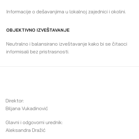
Informacije o dešavanjima u lokalnoj zajednici i okolini.
OBJEKTIVNO IZVEŠTAVANJE
Neutralno i balansirano izveštavanje kako bi se čitaoci
informisali bez pristrasnosti.
Direktor:
Biljana Vukadinović
Glavni i odgovorni urednik:
Aleksandra Dražić