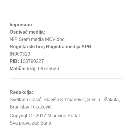
Impresum
Osnivač medija:
NIP Srem media MCV doo
Registarski broj Registra medija APR:
IN000319
PIB:
100790227
Matični broj:
08736626
Redakcija:
Svetlana Ćosić, Slaviša Krsmanović, Smilja Džakula,
Branislav Tucaković
Copyright © 2017 M novine Portal
Sva prava zadržana