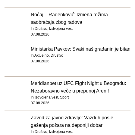
Noćaj – Radenković: Izmena režima
saobraćaja zbog radova
In
Društvo
,
Izdvojena vest
07.08.2026.
Ministarka Pavkov: Svaki naš građanin je bitan
In
Aktuelno
,
Društvo
07.08.2026.
Meridianbet uz UFC Fight Night u Beogradu:
Nezaboravno veče u prepunoj Areni!
In
Izdvojena vest
,
Sport
07.08.2026.
Zavod za javno zdravlje: Vazduh posle
gašenja požara na deponiji dobar
In
Društvo
,
Izdvojena vest