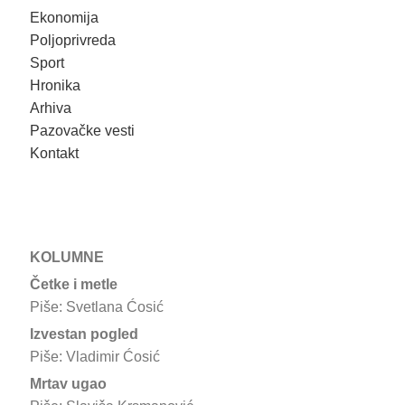
Ekonomija
Poljoprivreda
Sport
Hronika
Arhiva
Pazovačke vesti
Kontakt
KOLUMNE
Četke i metle
Piše: Svetlana Ćosić
Izvestan pogled
Piše: Vladimir Ćosić
Mrtav ugao