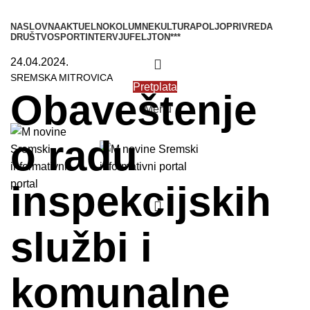
NASLOVNA
AKTUELNO
KOLUMNE
KULTURA
POLJOPRIVREDA
DRUŠTVO
SPORT
INTERVJU
FELJTON
***
24.04.2024.
SREMSKA MITROVICA
Pretplata
Obaveštenje
Menu
o radu
inspekcijskih
službi i
komunalne