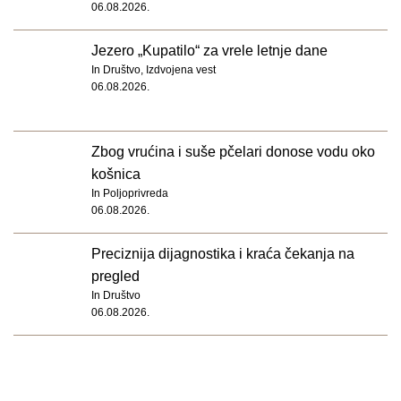
06.08.2026.
Jezero „Kupatilo“ za vrele letnje dane
In
Društvo
,
Izdvojena vest
06.08.2026.
Zbog vrućina i suše pčelari donose vodu oko
košnica
In
Poljoprivreda
06.08.2026.
Preciznija dijagnostika i kraća čekanja na
pregled
In
Društvo
06.08.2026.