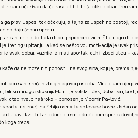
li nisam očekivao da će rasplet biti baš toliko dobar. Trenira
e da ga pravi uspesi tek očekuju, a tajna za uspeh ne postoji, rec
ude da daju šansu sportu.
 planiram da se do tada dobro pripremim i vidim šta mogu da p
 je trening u pitanju, a kad se nešto voli motivacija je uvek pri
 je svaki dobar, važnije je imati sportski duh i izbeći ulicu – k
e kaže da ne može biti ponosniji na svog sina, koji je, prema nj
 i neobično sam srećan zbog njegovog uspeha. Video sam njegov
bili su mnogo iskusniji. Momir je solidan đak, dobar sin, brat, 
 svaki otac hvalio naširoko – ponosan je Vidomir Pavlović.
 sporta, ne znači da Srbija nema talentovane borce. Jedan od 
da su ljubav i kvalitetan odnos prema određenom sportu dovoljn
 do koga treba.