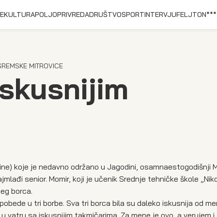
E
KULTURA
POLJOPRIVREDA
DRUŠTVO
SPORT
INTERVJU
FELJTON
***
 SREMSKE MITROVICE
skusnijim
ine) koje je nedavno održano u Jagodini, osamnaestogodišnji 
jmlađi senior. Momir, koji je učenik Srednje tehničke škole „Nik
jeg borca.
pobede u tri borbe. Sva tri borca bila su daleko iskusnija od men
 u vatru sa iskusnijim takmičarima. Za mene je ovo, a verujem i