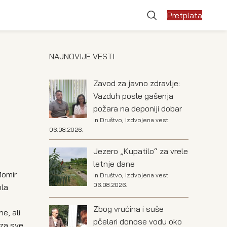
Pretplata
NAJNOVIJE VESTI
Zavod za javno zdravlje:
Vazduh posle gašenja
požara na deponiji dobar
In
Društvo
,
Izdvojena vest
06.08.2026.
Jezero „Kupatilo“ za vrele
letnje dane
Momir
In
Društvo
,
Izdvojena vest
06.08.2026.
ola
Zbog vrućina i suše
e, ali
pčelari donose vodu oko
 za sve