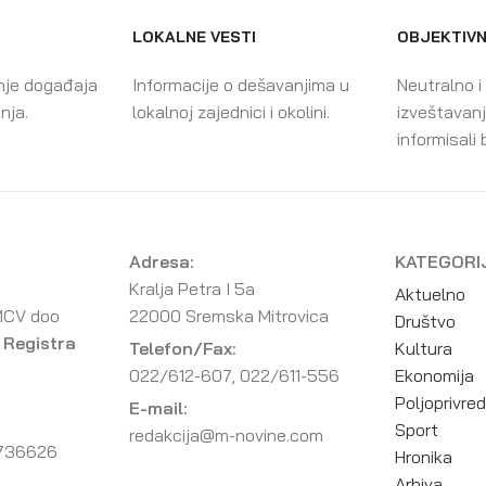
LOKALNE VESTI
OBJEKTIVN
nje događaja
Informacije o dešavanjima u
Neutralno i
enja.
lokalnoj zajednici i okolini.
izveštavanj
informisali 
Adresa:
KATEGORI
Kralja Petra I 5a
Aktuelno
MCV doo
22000 Sremska Mitrovica
Društvo
 Registra
Telefon/Fax:
Kultura
022/612-607, 022/611-556
Ekonomija
Poljoprivre
E-mail:
Sport
redakcija@m-novine.com
736626
Hronika
Arhiva