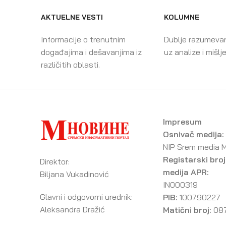
AKTUELNE VESTI
KOLUMNE
Informacije o trenutnim
Dublje razumeva
događajima i dešavanjima iz
uz analize i mišlj
različitih oblasti.
Impresum
Osnivač medija:
NIP Srem media 
Registarski broj
Direktor:
medija APR:
Biljana Vukadinović
IN000319
Glavni i odgovorni urednik:
PIB:
100790227
Aleksandra Dražić
Matični broj:
08