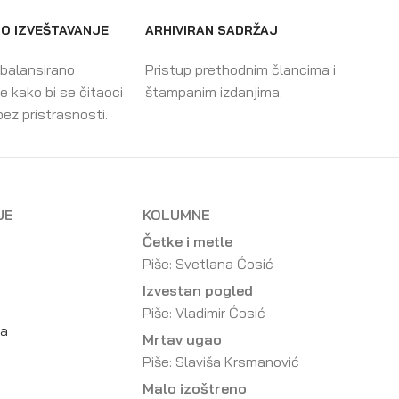
O IZVEŠTAVANJE
ARHIVIRAN SADRŽAJ
 balansirano
Pristup prethodnim člancima i
e kako bi se čitaoci
štampanim izdanjima.
bez pristrasnosti.
JE
KOLUMNE
Četke i metle
Piše: Svetlana Ćosić
Izvestan pogled
Piše: Vladimir Ćosić
da
Mrtav ugao
Piše: Slaviša Krsmanović
Malo izoštreno