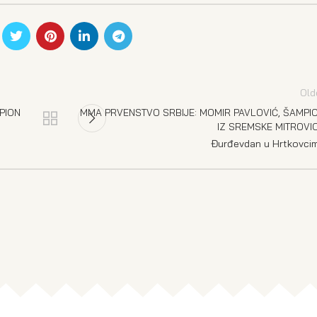
Old
PION
MMA PRVENSTVO SRBIJE: MOMIR PAVLOVIĆ, ŠAMPI
IZ SREMSKE MITROVI
Đurđevdan u Hrtkovci