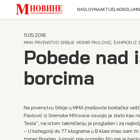
NASLOVNA
AKTUELNO
KOLUMN
11.05.2018.
MMA PRVENSTVO SRBIJE: MOMIR PAVLOVIĆ, ŠAMPION IZ
Pobede nad i
borcima
Na prvenstvu Srbije u MMA (mešovite borilačke vešt
Pavlović iz Sremske Mitrovice osvojio je zlato kao na
Tesla“, na istom takmičenju je proglašen i za najbol
– U kategoriji do 77 kilograma u B klasi imao sam tri 
trener Bogdan Jugović nije pogrešio što me je bacio