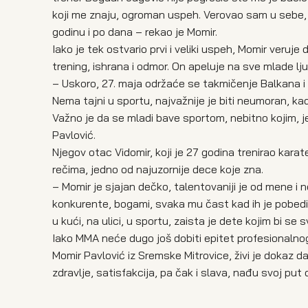
koji me znaju, ogroman uspeh. Verovao sam u sebe, a
godinu i po dana – rekao je Momir.
Iako je tek ostvario prvi i veliki uspeh, Momir veruj
trening, ishrana i odmor. On apeluje na sve mlade lj
– Uskoro, 27. maja održaće se takmičenje Balkana i
Nema tajni u sportu, najvažnije je biti neumoran, kad
Važno je da se mladi bave sportom, nebitno kojim, jer
Pavlović.
Njegov otac Vidomir, koji je 27 godina trenirao karat
rečima, jedno od najuzornije dece koje zna.
– Momir je sjajan dečko, talentovaniji je od mene
konkurente, bogami, svaka mu čast kad ih je pobedio, 
u kući, na ulici, u sportu, zaista je dete kojim bi se
Iako MMA neće dugo još dobiti epitet profesionalnog
Momir Pavlović iz Sremske Mitrovice, živi je dokaz 
zdravlje, satisfakcija, pa čak i slava, nađu svoj put