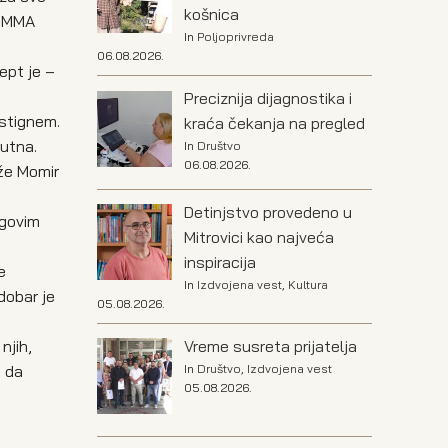
košnica
m MMA
In
Poljoprivreda
06.08.2026.
ept je –
Preciznija dijagnostika i
ostignem.
kraća čekanja na pregled
sutna.
In
Društvo
06.08.2026.
aže Momir
Detinjstvo provedeno u
egovim
Mitrovici kao najveća
inspiracija
e
In
Izdvojena vest
,
Kultura
dobar je
05.08.2026.
Vreme susreta prijatelja
njih,
In
Društvo
,
Izdvojena vest
i da
05.08.2026.