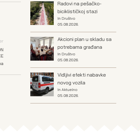
Radovi na pešačko-
biciklističkoj stazi
In
Društvo
05.08.2026.
Akcioni plan u skladu sa
er
potrebama građana
ON
In
Društvo
CE
05.08.2026.
ma
Vidljivi efekti nabavke
novog vozila
In
Aktuelno
05.08.2026.