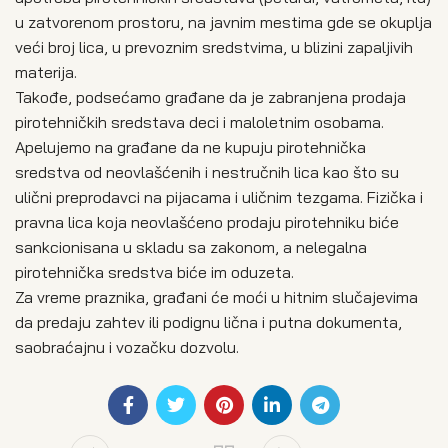
u zatvorenom prostoru, na javnim mestima gde se okuplja
veći broj lica, u prevoznim sredstvima, u blizini zapaljivih
materija.
Takođe, podsećamo građane da je zabranjena prodaja
pirotehničkih sredstava deci i maloletnim osobama.
Apelujemo na građane da ne kupuju pirotehnička
sredstva od neovlašćenih i nestručnih lica kao što su
ulični preprodavci na pijacama i uličnim tezgama. Fizička i
pravna lica koja neovlašćeno prodaju pirotehniku biće
sankcionisana u skladu sa zakonom, a nelegalna
pirotehnička sredstva biće im oduzeta.
Za vreme praznika, građani će moći u hitnim slučajevima
da predaju zahtev ili podignu lična i putna dokumenta,
saobraćajnu i vozačku dozvolu.