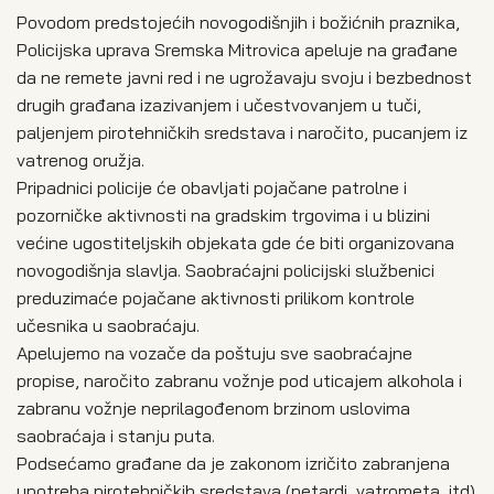
Povodom predstojećih novogodišnjih i božićnih praznika,
Policijska uprava Sremska Mitrovica apeluje na građane
da ne remete javni red i ne ugrožavaju svoju i bezbednost
drugih građana izazivanjem i učestvovanjem u tuči,
paljenjem pirotehničkih sredstava i naročito, pucanjem iz
vatrenog oružja.
Pripadnici policije će obavljati pojačane patrolne i
pozorničke aktivnosti na gradskim trgovima i u blizini
većine ugostiteljskih objekata gde će biti organizovana
novogodišnja slavlja. Saobraćajni policijski službenici
preduzimaće pojačane aktivnosti prilikom kontrole
učesnika u saobraćaju.
Apelujemo na vozače da poštuju sve saobraćajne
propise, naročito zabranu vožnje pod uticajem alkohola i
zabranu vožnje neprilagođenom brzinom uslovima
saobraćaja i stanju puta.
Podsećamo građane da je zakonom izričito zabranjena
upotreba pirotehničkih sredstava (petardi, vatrometa, itd)