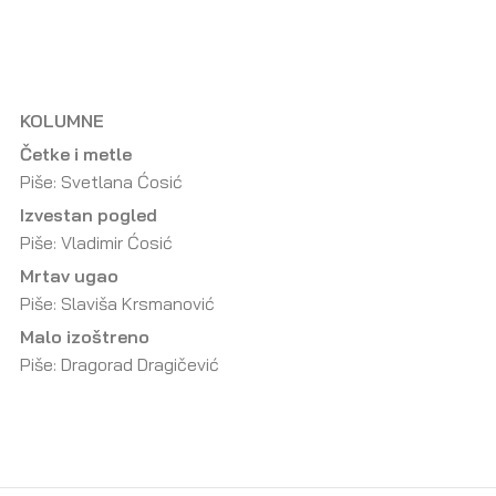
KOLUMNE
Četke i metle
Piše: Svetlana Ćosić
Izvestan pogled
Piše: Vladimir Ćosić
Mrtav ugao
Piše: Slaviša Krsmanović
Malo izoštreno
Piše: Dragorad Dragičević