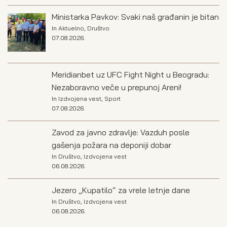
Ministarka Pavkov: Svaki naš građanin je bitan
In
Aktuelno
,
Društvo
07.08.2026.
Meridianbet uz UFC Fight Night u Beogradu:
Nezaboravno veče u prepunoj Areni!
In
Izdvojena vest
,
Sport
07.08.2026.
Zavod za javno zdravlje: Vazduh posle
gašenja požara na deponiji dobar
In
Društvo
,
Izdvojena vest
06.08.2026.
Jezero „Kupatilo“ za vrele letnje dane
In
Društvo
,
Izdvojena vest
06.08.2026.