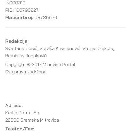
IN000319
PIB:
100790227
Matični broj:
08736626
Redakcija:
Svetlana Ćosić, Slaviša Krsmanović, Smilja Džakula,
Branislav Tucaković
Copyright © 2017 M novine Portal
Sva prava zadržana
Adresa:
Kralja Petra I 5a
22000 Sremska Mitrovica
Telefon/Fax: