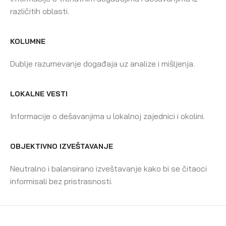
različitih oblasti.
KOLUMNE
Dublje razumevanje događaja uz analize i mišljenja.
LOKALNE VESTI
Informacije o dešavanjima u lokalnoj zajednici i okolini.
OBJEKTIVNO IZVEŠTAVANJE
Neutralno i balansirano izveštavanje kako bi se čitaoci
informisali bez pristrasnosti.