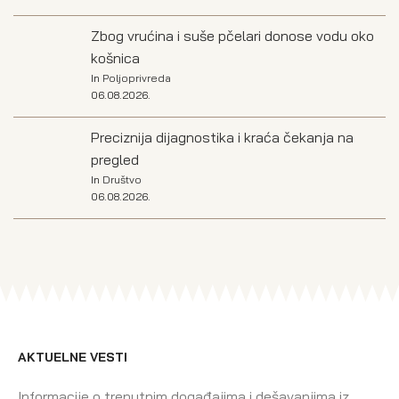
Zbog vrućina i suše pčelari donose vodu oko
košnica
In
Poljoprivreda
06.08.2026.
Preciznija dijagnostika i kraća čekanja na
pregled
In
Društvo
06.08.2026.
AKTUELNE VESTI
Informacije o trenutnim događajima i dešavanjima iz