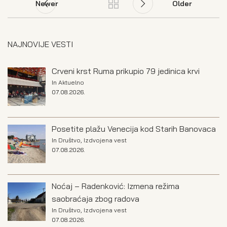
Newer
Older
NAJNOVIJE VESTI
Crveni krst Ruma prikupio 79 jedinica krvi
In
Aktuelno
07.08.2026.
Posetite plažu Venecija kod Starih Banovaca
In
Društvo
,
Izdvojena vest
07.08.2026.
Noćaj – Radenković: Izmena režima
saobraćaja zbog radova
In
Društvo
,
Izdvojena vest
07.08.2026.