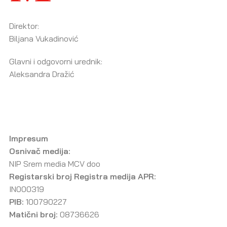
Direktor:
Biljana Vukadinović
Glavni i odgovorni urednik:
Aleksandra Dražić
Impresum
Osnivač medija:
NIP Srem media MCV doo
Registarski broj Registra medija APR:
IN000319
PIB:
100790227
Matični broj:
08736626