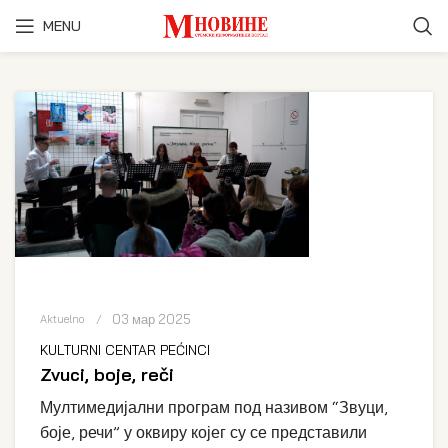
MENU
03 мар 2025
Aktuelno
KULTURNI CENTAR PEĆINCI
Zvuci, boje, reči
Мултимедијални програм под називом “Звуци,
боје, речи” у оквиру којег су се представили