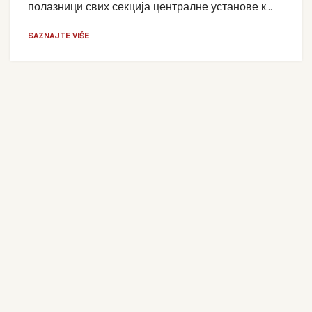
полазници свих секција централне установе к...
SAZNAJTE VIŠE