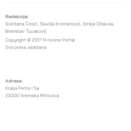
Redakcija:
Svetlana Ćosić, Slaviša Krsmanović, Smilja Džakula,
Branislav Tucaković
Copyright © 2017 M novine Portal
Sva prava zadržana
Adresa:
Kralja Petra I 5a
22000 Sremska Mitrovica
Telefon/Fax:
022/612-607, 022/611-556
E-mail:
redakcija@m-novine.com