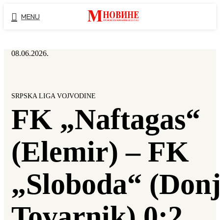
MENU
08.06.2026.
SRPSKA LIGA VOJVODINE
FK „Naftagas“
(Elemir) – FK
„Sloboda“ (Donj
Tovarnik) 0:2