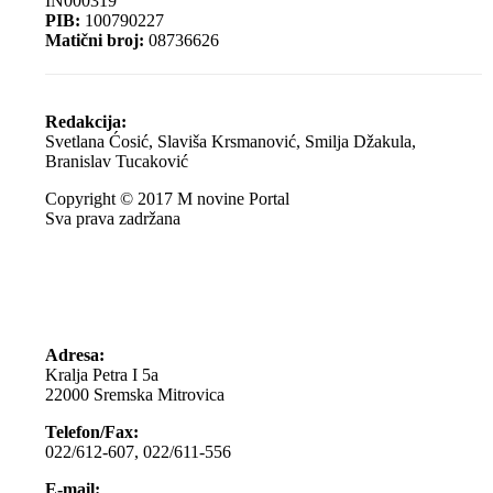
IN000319
PIB:
100790227
Matični broj:
08736626
Redakcija:
Svetlana Ćosić, Slaviša Krsmanović, Smilja Džakula,
Branislav Tucaković
Copyright © 2017 M novine Portal
Sva prava zadržana
Adresa:
Kralja Petra I 5a
22000 Sremska Mitrovica
Telefon/Fax:
022/612-607, 022/611-556
E-mail: