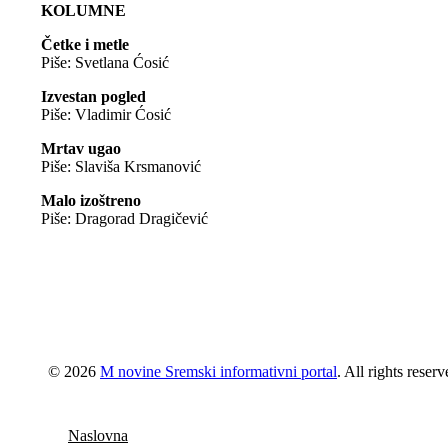
KOLUMNE
Četke i metle
Piše: Svetlana Ćosić
Izvestan pogled
Piše: Vladimir Ćosić
Mrtav ugao
Piše: Slaviša Krsmanović
Malo izoštreno
Piše: Dragorad Dragičević
© 2026
M novine Sremski informativni portal
. All rights reser
Naslovna