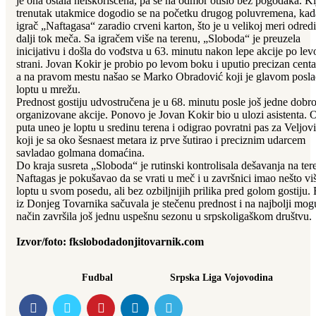
je ona ostala neiskorišćena, pa se na odmor otišlo bez pogodaka. Kl
trenutak utakmice dogodio se na početku drugog poluvremena, kad
igrač „Naftagasa“ zaradio crveni karton, što je u velikoj meri odredi
dalji tok meča. Sa igračem više na terenu, „Sloboda“ je preuzela
inicijativu i došla do vođstva u 63. minutu nakon lepe akcije po lev
strani. Jovan Kokir je probio po levom boku i uputio precizan centa
a na pravom mestu našao se Marko Obradović koji je glavom posl
loptu u mrežu.
Prednost gostiju udvostručena je u 68. minutu posle još jedne dobr
organizovane akcije. Ponovo je Jovan Kokir bio u ulozi asistenta.
puta uneo je loptu u sredinu terena i odigrao povratni pas za Veljovi
koji je sa oko šesnaest metara iz prve šutirao i preciznim udarcem
savladao golmana domaćina.
Do kraja susreta „Sloboda“ je rutinski kontrolisala dešavanja na ter
Naftagas je pokušavao da se vrati u meč i u završnici imao nešto vi
loptu u svom posedu, ali bez ozbiljnijih prilika pred golom gostiju.
iz Donjeg Tovarnika sačuvala je stečenu prednost i na najbolji mog
način završila još jednu uspešnu sezonu u srpskoligaškom društvu.
Izvor/foto: fkslobodadonjitovarnik.com
Fudbal
Srpska Liga Vojovodina