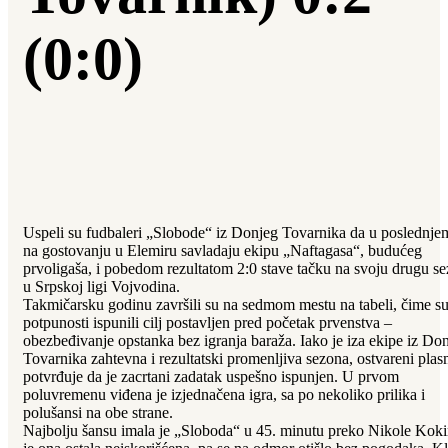
(0:0)
Uspeli su fudbaleri „Slobode“ iz Donjeg Tovarnika da u poslednje
na gostovanju u Elemiru savladaju ekipu „Naftagasa“, budućeg
prvoligaša, i pobedom rezultatom 2:0 stave tačku na svoju drugu s
u Srpskoj ligi Vojvodina.
Takmičarsku godinu završili su na sedmom mestu na tabeli, čime su
potpunosti ispunili cilj postavljen pred početak prvenstva –
obezbeđivanje opstanka bez igranja baraža. Iako je iza ekipe iz Do
Tovarnika zahtevna i rezultatski promenljiva sezona, ostvareni pla
potvrđuje da je zacrtani zadatak uspešno ispunjen. U prvom
poluvremenu viđena je izjednačena igra, sa po nekoliko prilika i
polušansi na obe strane.
Najbolju šansu imala je „Sloboda“ u 45. minutu preko Nikole Kokir