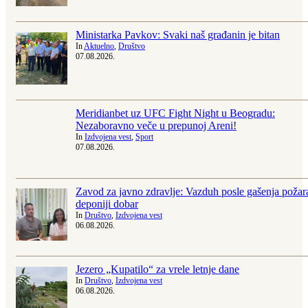
Ministarka Pavkov: Svaki naš građanin je bitan
In
Aktuelno
,
Društvo
07.08.2026.
Meridianbet uz UFC Fight Night u Beogradu:
Nezaboravno veče u prepunoj Areni!
In
Izdvojena vest
,
Sport
07.08.2026.
Zavod za javno zdravlje: Vazduh posle gašenja požar
deponiji dobar
In
Društvo
,
Izdvojena vest
06.08.2026.
Jezero „Kupatilo“ za vrele letnje dane
In
Društvo
,
Izdvojena vest
06.08.2026.