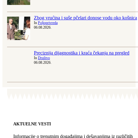
Zbog vrućina i suše pčelari donose vodu oko košnica
In
Poljoprivreda
06.08.2026.
Preciznija dijagnostika i kraća čekanja na pregled
In
Društvo
06.08.2026.
AKTUELNE VESTI
Informacije o trenutnim događajima i dešavanjima iz različitih