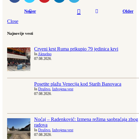
Newer
Older
Close
Najnovije vesti
Crveni krst Ruma prikupio 79 jedinica krvi
In
Aktuelno
07.08.2026.
Posetite plažu Venecija kod Starih Banovaca
In
Društvo
,
Izdvojena vest
07.08.2026.
Noćaj – Radenković: Izmena režima saobraćaja zbog
radova
In
Društvo
,
Izdvojena vest
07.08.2026.