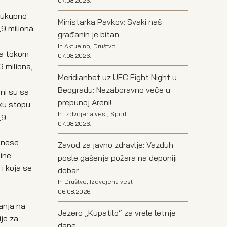
07.08.2026.
a ukupno
Ministarka Pavkov: Svaki naš
,9 miliona
građanin je bitan
In
Aktuelno
,
Društvo
oda tokom
07.08.2026.
9 miliona,
Meridianbet uz UFC Fight Night u
Beogradu: Nezaboravno veče u
ani su sa
prepunoj Areni!
oku stopu
In
Izdvojena vest
,
Sport
,9
07.08.2026.
ponese
Zavod za javno zdravlje: Vazduh
tine
posle gašenja požara na deponiji
i koja se
dobar
In
Društvo
,
Izdvojena vest
06.08.2026.
anja na
Jezero „Kupatilo“ za vrele letnje
je za
dane