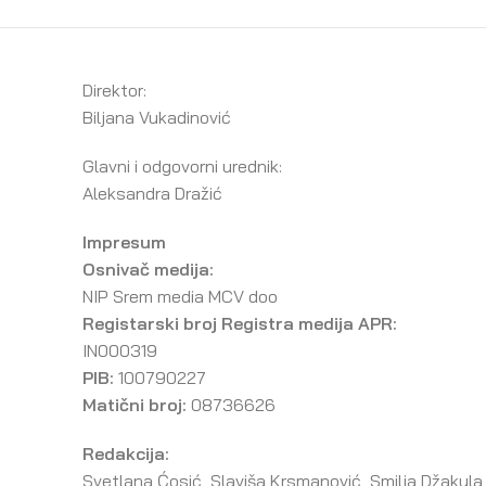
Direktor:
Biljana Vukadinović
Glavni i odgovorni urednik:
Aleksandra Dražić
Impresum
Osnivač medija:
NIP Srem media MCV doo
Registarski broj Registra medija APR:
IN000319
PIB:
100790227
Matični broj:
08736626
Redakcija:
Svetlana Ćosić, Slaviša Krsmanović, Smilja Džakula