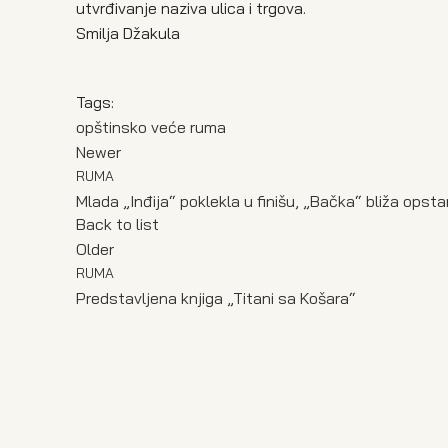
utvrđivanje naziva ulica i trgova.
Smilja Džakula
Tags:
opštinsko veće ruma
Newer
RUMA
Mlada „Inđija“ poklekla u finišu, „Bačka“ bliža opst
Back to list
Older
RUMA
Predstavljena knjiga „Titani sa Košara“