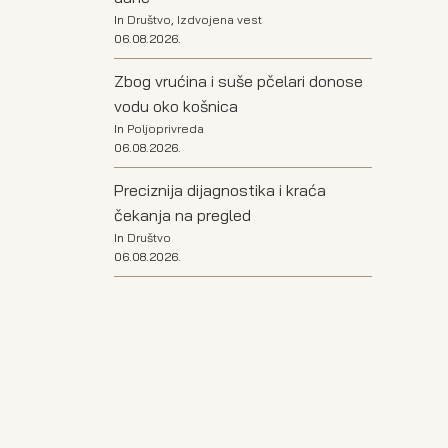
In
Društvo
,
Izdvojena vest
06.08.2026.
Zbog vrućina i suše pčelari donose
vodu oko košnica
In
Poljoprivreda
06.08.2026.
Preciznija dijagnostika i kraća
čekanja na pregled
In
Društvo
06.08.2026.