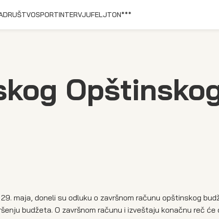
A
DRUŠTVO
SPORT
INTERVJU
FELJTON
***
skog Opštinsko
 29. maja, doneli su odluku o završnom računu opštinskog bud
ršenju budžeta. O završnom računu i izveštaju konačnu reč će 