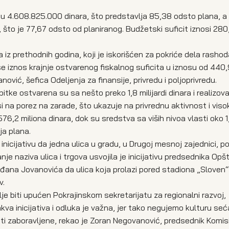
i su 4.608.825.000 dinara, što predstavlja 85,38 odsto plana, 
, što je 77,67 odsto od planiranog. Budžetski suficit iznosi 280
ta iz prethodnih godina, koji je iskorišćen za pokriće dela rash
se iznos krajnje ostvarenog fiskalnog suficita u iznosu od 440,
nović, šefica Odeljenja za finansije, privredu i poljoprivredu.
tke ostvarena su sa nešto preko 1,8 milijardi dinara i realizov
si na porez na zarade, što ukazuje na privrednu aktivnost i vis
6,2 miliona dinara, dok su sredstva sa viših nivoa vlasti oko 1
ja plana.
 inicijativu da jedna ulica u gradu, u Drugoj mesnoj zajednici, 
nje naziva ulica i trgova usvojila je inicijativu predsednika Opš
đana Jovanovića da ulica koja prolazi pored stadiona „Sloven“ 
v.
alje biti upućen Pokrajinskom sekretarijatu za regionalni razvoj,
a inicijativa i odluka je važna, jer tako negujemo kulturu seć
ti zaboravljene, rekao je Zoran Negovanović, predsednik Komisi