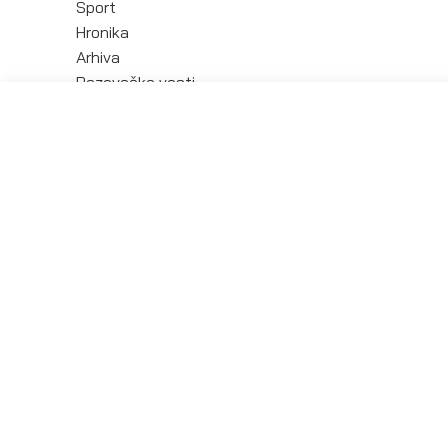
Sport
Hronika
Arhiva
Pazovačke vesti
Kontakt
KOLUMNE
Četke i metle
Piše: Svetlana Ćosić
Izvestan pogled
Piše: Vladimir Ćosić
Mrtav ugao
Piše: Slaviša Krsmanović
Malo izoštreno
Piše: Dragorad Dragičević