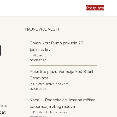
Pretplata
NAJNOVIJE VESTI
g
Crveni krst Ruma prikupio 79
jedinica krvi
In
Aktuelno
07.08.2026.
Posetite plažu Venecija kod Starih
Banovaca
In
Društvo
,
Izdvojena vest
07.08.2026.
Noćaj – Radenković: Izmena režima
žeta
saobraćaja zbog radova
dati
In
Društvo
,
Izdvojena vest