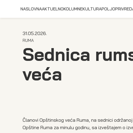
NASLOVNA
AKTUELNO
KOLUMNE
KULTURA
POLJOPRIVRED
31.05.2026.
RUMA
Sednica rum
veća
Članovi Opštinskog veća Ruma, na sednici održanoj
Opštine Ruma za minulu godinu, sa izveštajem o izv