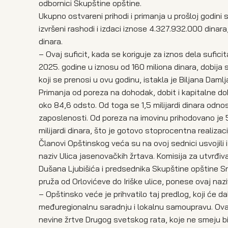
odbornici Skupštine opštine.
Ukupno ostvareni prihodi i primanja u prošloj godin
izvršeni rashodi i izdaci iznose 4.327.932.000 dinara
dinara.
– Ovaj suficit, kada se koriguje za iznos dela sufici
2025. godine u iznosu od 160 miliona dinara, dobija 
koji se prenosi u ovu godinu, istakla je Biljana Damlja
Primanja od poreza na dohodak, dobit i kapitalne dobi
oko 84,6 odsto. Od toga se 1,5 milijardi dinara odno
zaposlenosti. Od poreza na imovinu prihodovano je 57
milijardi dinara, što je gotovo stoprocentna realizaci
Članovi Opštinskog veća su na ovoj sednici usvojili i
naziv Ulica jasenovačkih žrtava. Komisija za utvrđiva
Dušana Ljubišića i predsednika Skupštine opštine Sr
pruža od Orlovićeve do Iriške ulice, ponese ovaj nazi
– Opštinsko veće je prihvatilo taj predlog, koji će d
međuregionalnu saradnju i lokalnu samoupravu. Ovakv
nevine žrtve Drugog svetskog rata, koje ne smeju bi