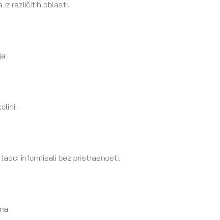
z različitih oblasti.
a.
olini.
taoci informisali bez pristrasnosti.
ma.