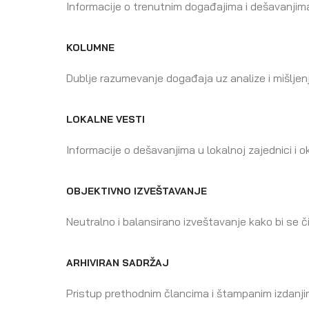
Informacije o trenutnim događajima i dešavanjima i
KOLUMNE
Dublje razumevanje događaja uz analize i mišljenj
LOKALNE VESTI
Informacije o dešavanjima u lokalnoj zajednici i ok
OBJEKTIVNO IZVEŠTAVANJE
Neutralno i balansirano izveštavanje kako bi se či
ARHIVIRAN SADRŽAJ
Pristup prethodnim člancima i štampanim izdanji