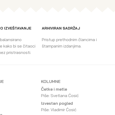
O IZVEŠTAVANJE
ARHIVIRAN SADRŽAJ
 balansirano
Pristup prethodnim člancima i
e kako bi se čitaoci
štampanim izdanjima.
bez pristrasnosti.
JE
KOLUMNE
Četke i metle
Piše: Svetlana Ćosić
Izvestan pogled
Piše: Vladimir Ćosić
da