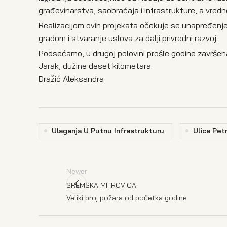
građevinarstva, saobraćaja i infrastrukture, a vredno
Realizacijom ovih projekata očekuje se unapređenje
gradom i stvaranje uslova za dalji privredni razvoj.
Podsećamo, u drugoj polovini prošle godine završen
Jarak, dužine deset kilometara.
Dražić Aleksandra
Ulaganja U Putnu Infrastrukturu
Ulica Pet
Newer
SREMSKA MITROVICA
Veliki broj požara od početka godine