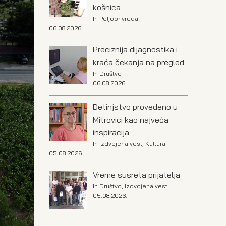
košnica
In
Poljoprivreda
06.08.2026.
Preciznija dijagnostika i
kraća čekanja na pregled
In
Društvo
06.08.2026.
Detinjstvo provedeno u
Mitrovici kao najveća
inspiracija
In
Izdvojena vest
,
Kultura
05.08.2026.
Vreme susreta prijatelja
In
Društvo
,
Izdvojena vest
05.08.2026.