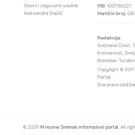
Glavni i odgovorni urednik:
PIB:
100790227
Aleksandra Dražić
Matični broj:
08
Redakcija:
Svetlana Ćosić, S
Krsmanović, Smil
Branislav Tucako
Copyright © 2017
Portal
Sva prava zadrž
© 2026
M novine Sremski informativni portal
. All ri