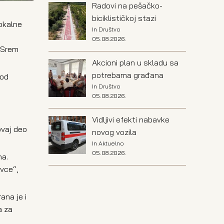
Radovi na pešačko-
biciklističkoj stazi
lokalne
In
Društvo
05.08.2026.
 „Srem
Akcioni plan u skladu sa
potrebama građana
kod
In
Društvo
05.08.2026.
Vidljivi efekti nabavke
ovaj deo
novog vozila
In
Aktuelno
05.08.2026.
na.
avce“,
ana je i
a za