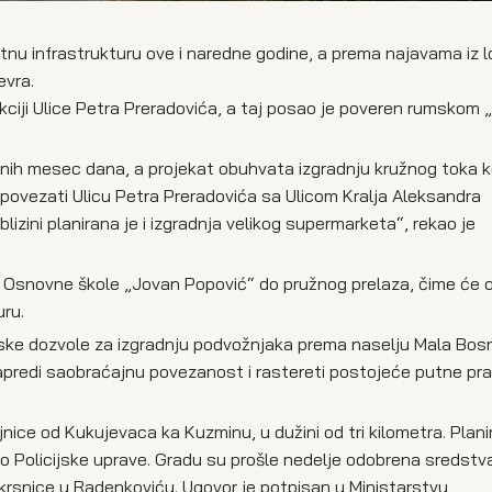
tnu infrastrukturu ove i naredne godine, a prema najavama iz 
evra.
kciji Ulice Petra Preradovića, a taj posao je poveren rumskom
dnih mesec dana, a projekat obuhvata izgradnju kružnog toka 
e povezati Ulicu Petra Preradovića sa Ulicom Kralja Aleksandra
zini planirana je i izgradnja velikog supermarketa“, rekao je
 Osnovne škole „Jovan Popović“ do pružnog prelaza, čime će 
uru.
ske dozvole za izgradnju podvožnjaka prema naselju Mala Bos
napredi saobraćajnu povezanost i rastereti postojeće putne pr
ice od Kukujevaca ka Kuzminu, u dužini od tri kilometra. Planir
 Policijske uprave. Gradu su prošle nedelje odobrena sredstv
krsnice u Radenkoviću. Ugovor je potpisan u Ministarstvu