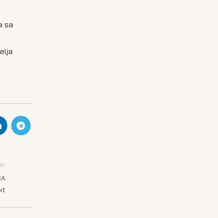
a sa
elja
er
CA
kt