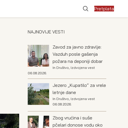
Pretplata
NAJNOVIJE VESTI
Zavod za javno zdravlje:
Vazduh posle gašenja
požara na deponiji dobar
In
Društvo
,
Izdvojena vest
06.08.2026.
Jezero „Kupatilo“ za vrele
letnje dane
In
Društvo
,
Izdvojena vest
06.08.2026.
Zbog vrućina i suše
pčelari donose vodu oko