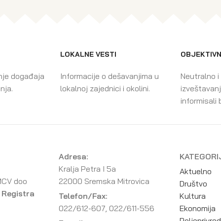
LOKALNE VESTI
OBJEKTIVN
nje događaja
Informacije o dešavanjima u
Neutralno i
enja.
lokalnoj zajednici i okolini.
izveštavanj
informisali 
Adresa:
KATEGORI
Kralja Petra I 5a
Aktuelno
MCV doo
22000 Sremska Mitrovica
Društvo
 Registra
Telefon/Fax:
Kultura
022/612-607, 022/611-556
Ekonomija
Poljoprivre