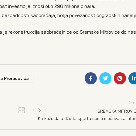
st investicije iznosi oko 290 miliona dinara.
 bezbednosti saobraćaja, bolja povezanost prigradskih naselj
a je rekonstrukcija saobraćajnice od Sremske Mitrovice do nas
ra Preradovića
Old
SREMSKA MITROVI
Ko kaže da u džudo sportu nema mečeva za infar