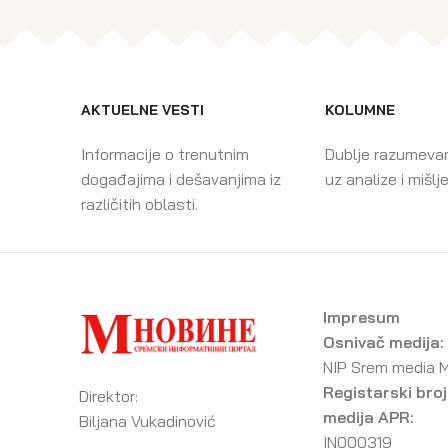
AKTUELNE VESTI
KOLUMNE
Informacije o trenutnim
Dublje razumeva
događajima i dešavanjima iz
uz analize i mišlj
različitih oblasti.
Impresum
Osnivač medija:
NIP Srem media 
Registarski broj
Direktor:
medija APR:
Biljana Vukadinović
IN000319