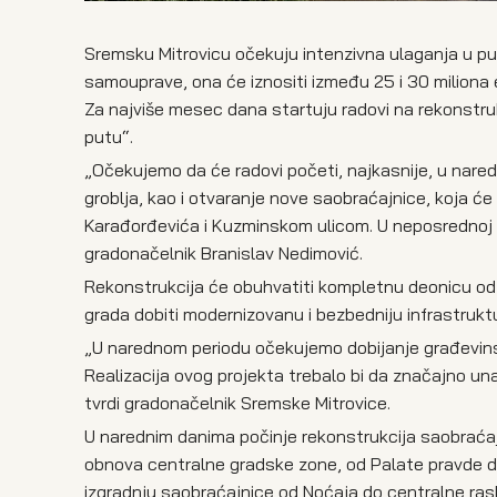
Sremsku Mitrovicu očekuju intenzivna ulaganja u pu
samouprave, ona će iznositi između 25 i 30 miliona 
Za najviše mesec dana startuju radovi na rekonstru
putu“.
„Očekujemo da će radovi početi, najkasnije, u nare
groblja, kao i otvaranje nove saobraćajnice, koja ć
Karađorđevića i Kuzminskom ulicom. U neposrednoj bli
gradonačelnik Branislav Nedimović.
Rekonstrukcija će obuhvatiti kompletnu deonicu od
grada dobiti modernizovanu i bezbedniju infrastrukt
„U narednom periodu očekujemo dobijanje građevin
Realizacija ovog projekta trebalo bi da značajno u
tvrdi gradonačelnik Sremske Mitrovice.
U narednim danima počinje rekonstrukcija saobraćajn
obnova centralne gradske zone, od Palate pravde do
izgradnju saobraćajnice od Noćaja do centralne ras