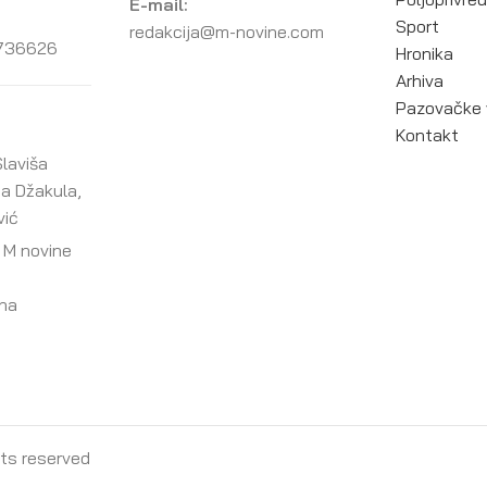
E-mail:
Sport
redakcija@m-novine.com
736626
Hronika
Arhiva
Pazovačke 
Kontakt
laviša
ja Džakula,
vić
 M novine
ana
ghts reserved