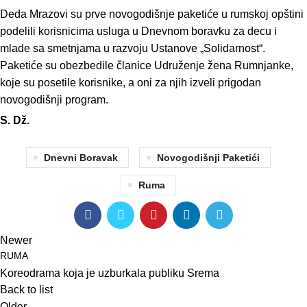
Deda Mrazovi su prve novogodišnje paketiće u rumskoj opštini
podelili korisnicima usluga u Dnevnom boravku za decu i
mlade sa smetnjama u razvoju Ustanove „Solidarnost“.
Paketiće su obezbedile članice Udruženje žena Rumnjanke,
koje su posetile korisnike, a oni za njih izveli prigodan
novogodišnji program.
S. Dž.
Dnevni Boravak
Novogodišnji Paketići
Ruma
Newer
RUMA
Koreodrama koja je uzburkala publiku Srema
Back to list
Older