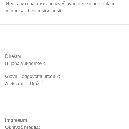
Neutralno i balansirano izveštavanje kako bi se čitaoci
informisali bez pristrasnosti.
Direktor:
Biljana Vukadinović
Glavni i odgovorni urednik:
Aleksandra Dražić
Impresum
Osnivač medija: