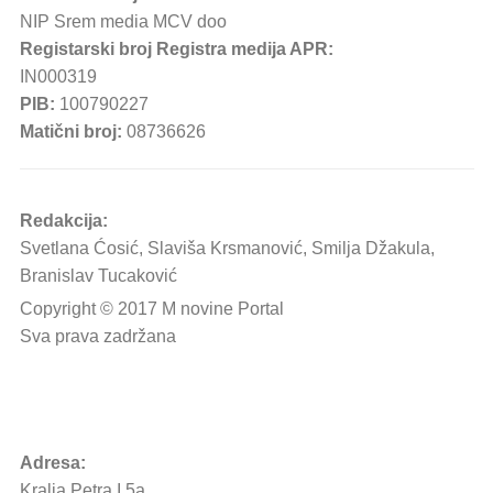
NIP Srem media MCV doo
Registarski broj Registra medija APR:
IN000319
PIB:
100790227
Matični broj:
08736626
Redakcija:
Svetlana Ćosić, Slaviša Krsmanović, Smilja Džakula,
Branislav Tucaković
Copyright © 2017 M novine Portal
Sva prava zadržana
Adresa:
Kralja Petra I 5a