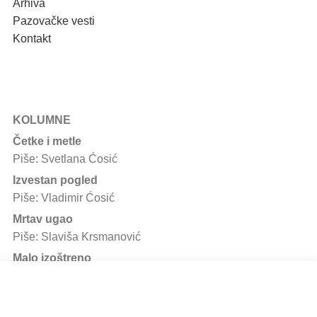
Arhiva
Pazovačke vesti
Kontakt
KOLUMNE
Četke i metle
Piše: Svetlana Ćosić
Izvestan pogled
Piše: Vladimir Ćosić
Mrtav ugao
Piše: Slaviša Krsmanović
Malo izoštreno
Piše: Dragorad Dragičević