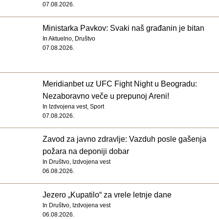
07.08.2026.
Ministarka Pavkov: Svaki naš građanin je bitan
In
Aktuelno
,
Društvo
07.08.2026.
Meridianbet uz UFC Fight Night u Beogradu:
Nezaboravno veče u prepunoj Areni!
In
Izdvojena vest
,
Sport
07.08.2026.
Zavod za javno zdravlje: Vazduh posle gašenja
požara na deponiji dobar
In
Društvo
,
Izdvojena vest
06.08.2026.
Jezero „Kupatilo“ za vrele letnje dane
In
Društvo
,
Izdvojena vest
06.08.2026.