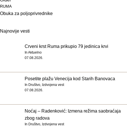
RUMA
Obuka za poljoprivrednike
Najnovije vesti
Crveni krst Ruma prikupio 79 jedinica krvi
In
Aktuelno
07.08.2026.
Posetite plažu Venecija kod Starih Banovaca
In
Društvo
,
Izdvojena vest
07.08.2026.
Noćaj – Radenković: Izmena režima saobraćaja
zbog radova
In
Društvo
,
Izdvojena vest