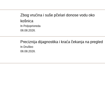
Zbog vrućina i suše pčelari donose vodu oko
košnica
In
Poljoprivreda
06.08.2026.
Preciznija dijagnostika i kraća čekanja na pregled
In
Društvo
06.08.2026.