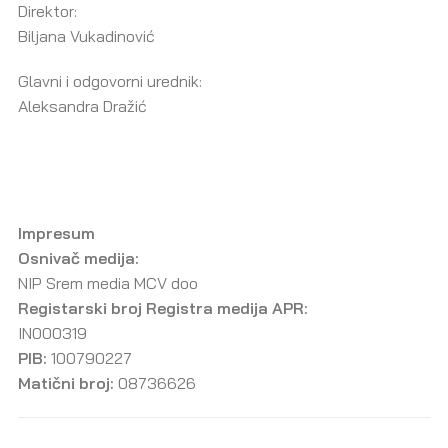
Direktor:
Biljana Vukadinović
Glavni i odgovorni urednik:
Aleksandra Dražić
Impresum
Osnivač medija:
NIP Srem media MCV doo
Registarski broj Registra medija APR:
IN000319
PIB:
100790227
Matični broj:
08736626