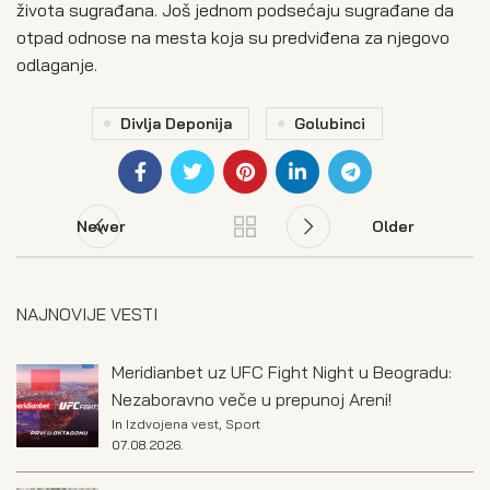
života sugrađana. Još jednom podsećaju sugrađane da
otpad odnose na mesta koja su predviđena za njegovo
odlaganje.
Divlja Deponija
Golubinci
Newer
Older
NAJNOVIJE VESTI
Meridianbet uz UFC Fight Night u Beogradu:
Nezaboravno veče u prepunoj Areni!
In
Izdvojena vest
,
Sport
07.08.2026.