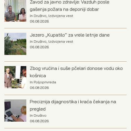
Zavod za javno zdravlje: Vazduh posle
gašenja požara na deponiji dobar
In
Društvo
,
Izdvojena vest
06.08.2026.
Jezero „Kupatilo“ za vrele letnje dane
In
Društvo
,
Izdvojena vest
06.08.2026.
Zbog vrućina i suše pčelari donose vodu oko
košnica
In
Poljoprivreda
06.08.2026.
Preciznija dijagnostika i kraća čekanja na
pregled
In
Društvo
06.08.2026.