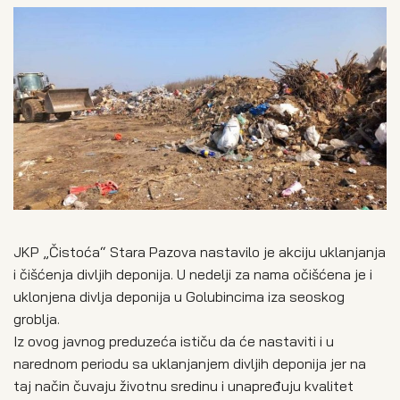
JKP „Čistoća“ Stara Pazova nastavilo je akciju uklanjanja
i čišćenja divljih deponija. U nedelji za nama očišćena je i
uklonjena divlja deponija u Golubincima iza seoskog
groblja.
Iz ovog javnog preduzeća ističu da će nastaviti i u
narednom periodu sa uklanjanjem divljih deponija jer na
taj način čuvaju životnu sredinu i unapređuju kvalitet