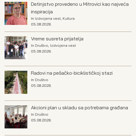
Detinjstvo provedeno u Mitrovici kao najveća
inspiracija
In
Izdvojena vest
,
Kultura
05.08.2026.
Vreme susreta prijatelja
In
Društvo
,
Izdvojena vest
05.08.2026.
Radovi na pešačko-biciklističkoj stazi
In
Društvo
05.08.2026.
Akcioni plan u skladu sa potrebama građana
In
Društvo
05.08.2026.