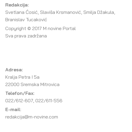
Redakcija:
Svetlana Ćosić, Slaviša Krsmanović, Smilja Džakula,
Branislav Tucaković
Copyright © 2017 M novine Portal
Sva prava zadržana
Adresa:
Kralja Petra I 5a
22000 Sremska Mitrovica
Telefon/Fax:
022/612-607, 022/611-556
E-mail:
redakcija@m-novine.com