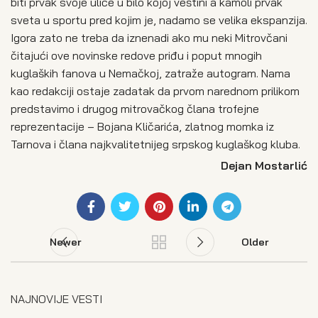
biti prvak svoje ulice u bilo kojoj veštini a kamoli prvak
sveta u sportu pred kojim je, nadamo se velika ekspanzija.
Igora zato ne treba da iznenadi ako mu neki Mitrovčani
čitajući ove novinske redove priđu i poput mnogih
kuglaških fanova u Nemačkoj, zatraže autogram. Nama
kao redakciji ostaje zadatak da prvom narednom prilikom
predstavimo i drugog mitrovačkog člana trofejne
reprezentacije – Bojana Kličarića, zlatnog momka iz
Tarnova i člana najkvalitetnijeg srpskog kuglaškog kluba.
Dejan Mostarlić
Newer
Older
NAJNOVIJE VESTI