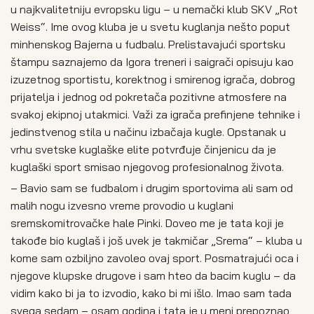
u najkvalitetniju evropsku ligu – u nemački klub SKV „Rot
Weiss“. Ime ovog kluba je u svetu kuglanja nešto poput
minhenskog Bajerna u fudbalu. Prelistavajući sportsku
štampu saznajemo da Igora treneri i saigrači opisuju kao
izuzetnog sportistu, korektnog i smirenog igrača, dobrog
prijatelja i jednog od pokretača pozitivne atmosfere na
svakoj ekipnoj utakmici. Važi za igrača prefinjene tehnike i
jedinstvenog stila u načinu izbačaja kugle. Opstanak u
vrhu svetske kuglaške elite potvrđuje činjenicu da je
kuglaški sport smisao njegovog profesionalnog života.
– Bavio sam se fudbalom i drugim sportovima ali sam od
malih nogu izvesno vreme provodio u kuglani
sremskomitrovačke hale Pinki. Doveo me je tata koji je
takođe bio kuglaš i još uvek je takmičar „Srema“ – kluba u
kome sam ozbiljno zavoleo ovaj sport. Posmatrajući oca i
njegove klupske drugove i sam hteo da bacim kuglu – da
vidim kako bi ja to izvodio, kako bi mi išlo. Imao sam tada
svega sedam – osam godina i tata je u meni prepoznao