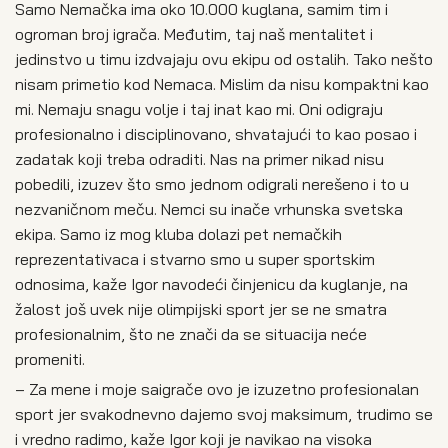
Samo Nemačka ima oko 10.000 kuglana, samim tim i
ogroman broj igrača. Međutim, taj naš mentalitet i
jedinstvo u timu izdvajaju ovu ekipu od ostalih. Tako nešto
nisam primetio kod Nemaca. Mislim da nisu kompaktni kao
mi. Nemaju snagu volje i taj inat kao mi. Oni odigraju
profesionalno i disciplinovano, shvatajući to kao posao i
zadatak koji treba odraditi. Nas na primer nikad nisu
pobedili, izuzev što smo jednom odigrali nerešeno i to u
nezvaničnom meču. Nemci su inače vrhunska svetska
ekipa. Samo iz mog kluba dolazi pet nemačkih
reprezentativaca i stvarno smo u super sportskim
odnosima, kaže Igor navodeći činjenicu da kuglanje, na
žalost još uvek nije olimpijski sport jer se ne smatra
profesionalnim, što ne znači da se situacija neće
promeniti.
– Za mene i moje saigrače ovo je izuzetno profesionalan
sport jer svakodnevno dajemo svoj maksimum, trudimo se
i vredno radimo, kaže Igor koji je navikao na visoka