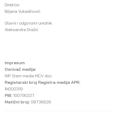
Direktor:
Biljana Vukadinović
Glavni i odgovorni urednik:
Aleksandra Dražić
Impresum
Osnivač medija:
NIP Srem media MCV doo
Registarski broj Registra medija APR:
IN000319
PIB:
100790227
Matični broj:
08736626