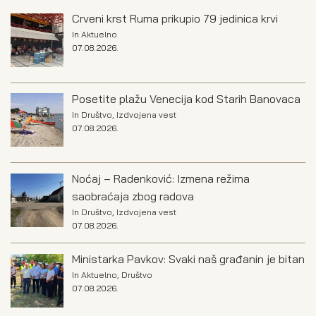
Crveni krst Ruma prikupio 79 jedinica krvi
In
Aktuelno
07.08.2026.
Posetite plažu Venecija kod Starih Banovaca
In
Društvo
,
Izdvojena vest
07.08.2026.
Noćaj – Radenković: Izmena režima
saobraćaja zbog radova
In
Društvo
,
Izdvojena vest
07.08.2026.
Ministarka Pavkov: Svaki naš građanin je bitan
In
Aktuelno
,
Društvo
07.08.2026.