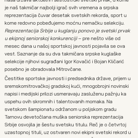
je naš takmičar najbolji igrač svih vremena a srpska
reprezentacija čuvar desetak svetskih rekorda, sport u
kome redovno pobeđujemo moćnu nemačku selekciju.
Reprezentacija Srbije u kuglanju ponovo je svetski prvak
u ekipnoj seniorskoj konkurenciji
– pre nešto više od
mesec dana u našoj sportskoj javnosti pojavila se ova
vest. Saznanje da su dva takmičara srpske kuglaške
selekcije njihovi sugrađani Igor Kovačić i Bojan Kličarić
posebno je obradovala Mitrovčane.
Čestitke sportske javnosti i predsednika države, prijem u
sremskomitrovačkoj gradskoj kući, mnogobrojni novinski
napisi i medijski prilozi usmeravaju zasluženu pažnju ka
uspehu ovih skromnih i talentovanih momaka. Na
svetskom šampionatu održanom u poljskom gradu
Tarnovu devetočlana muška seniorska reprezentacija
Srbije osvojila je šestu svetsku titulu. Reč je o četvrtoj
uzastopnoj tituli, uz ostvaren novi ekipni svetski rekord u