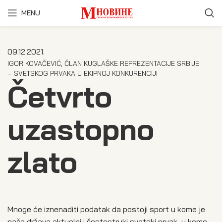
MENU
09.12.2021.
IGOR KOVAČEVIĆ, ČLAN KUGLAŠKE REPREZENTACIJE SRBIJE
– SVETSKOG PRVAKA U EKIPNOJ KONKURENCIJI
Četvrto
uzastopno
zlato
Mnoge će iznenaditi podatak da postoji sport u kome je
naša država aktuelni i šestostruki svetski prvak, u kome