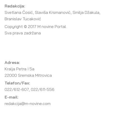
Redakcija:
Svetlana Ćosić, Slaviša Krsmanović, Smilja Džakula,
Branislav Tucaković
Copyright © 2017 M novine Portal
Sva prava zadržana
Adresa:
Kralja Petra I 5a
22000 Sremska Mitrovica
Telefon/Fax:
022/612-607, 022/611-556
E-mail:
redakcija@m-novine.com