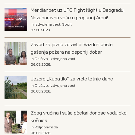
Meridianbet uz UFC Fight Night u Beogradu:
Nezaboravno veče u prepunoj Areni!
In
Izdvojena vest
,
Sport
07.08.2026.
Zavod za javno zdravlje: Vazduh posle
gašenja požara na deponiji dobar
In
Društvo
,
Izdvojena vest
06.08.2026.
Jezero „Kupatilo“ za vrele letnje dane
In
Društvo
,
Izdvojena vest
06.08.2026.
Zbog vrućina i suše pčelari donose vodu oko
košnica
In
Poljoprivreda
06.08.2026.