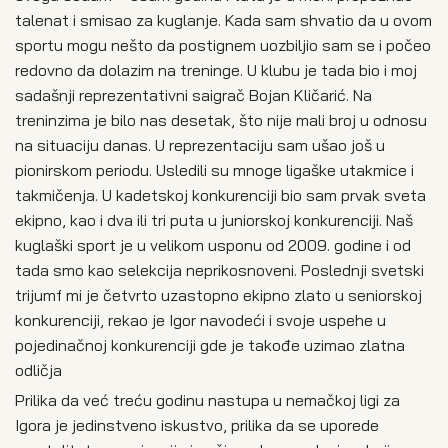
talenat i smisao za kuglanje. Kada sam shvatio da u ovom
sportu mogu nešto da postignem uozbiljio sam se i počeo
redovno da dolazim na treninge. U klubu je tada bio i moj
sadašnji reprezentativni saigrač Bojan Kličarić. Na
treninzima je bilo nas desetak, što nije mali broj u odnosu
na situaciju danas. U reprezentaciju sam ušao još u
pionirskom periodu. Usledili su mnoge ligaške utakmice i
takmičenja. U kadetskoj konkurenciji bio sam prvak sveta
ekipno, kao i dva ili tri puta u juniorskoj konkurenciji. Naš
kuglaški sport je u velikom usponu od 2009. godine i od
tada smo kao selekcija neprikosnoveni. Poslednji svetski
trijumf mi je četvrto uzastopno ekipno zlato u seniorskoj
konkurenciji, rekao je Igor navodeći i svoje uspehe u
pojedinačnoj konkurenciji gde je takođe uzimao zlatna
odličja
Prilika da već treću godinu nastupa u nemačkoj ligi za
Igora je jedinstveno iskustvo, prilika da se uporede