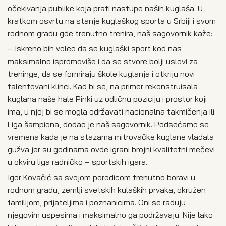
očekivanja publike koja prati nastupe naših kuglaša. U
kratkom osvrtu na stanje kuglaškog sporta u Srbiji i svom
rodnom gradu gde trenutno trenira, naš sagovornik kaže:
– Iskreno bih voleo da se kuglaški sport kod nas
maksimalno ispromoviše i da se stvore bolji uslovi za
treninge, da se formiraju škole kuglanja i otkriju novi
talentovani klinci. Kad bi se, na primer rekonstruisala
kuglana naše hale Pinki uz odličnu poziciju i prostor koji
ima, u njoj bi se mogla održavati nacionalna takmičenja ili
Liga šampiona, dodao je naš sagovornik. Podsećamo se
vremena kada je na stazama mitrovačke kuglane vladala
gužva jer su godinama ovde igrani brojni kvalitetni mečevi
u okviru liga radničko – sportskih igara.
Igor Kovačić sa svojom porodicom trenutno boravi u
rodnom gradu, zemlji svetskih kulaških prvaka, okružen
familijom, prijateljima i poznanicima. Oni se raduju
njegovim uspesima i maksimalno ga podržavaju. Nije lako