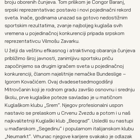
broju oborenih čunjeva. Tom prilikom je Čongor Baranj,
srpski reprezentativac postavio i novi pojedinačni rekord
sveta. Inače, godinama unazad sa gotovo nedostižnim
sportskim rezultatima, zvanje najboljeg kuglaša svih
vremena u pojedinačnoj konkurenciji pripada srpskom
reprezentativcu Vilmošu Zavarku.
U želji da veštinu efikasnog i atraktivnog obaranja čunjeva
približimo široj javnosti, zanimljivu sportsku priču
započinjemo sa drugim igračem sveta u pojedinačnoj
konkurenciji, članom najelitnije nemačke Bundeslige –
Igorom Kovačićem. Ovaj dvadesetsedmogodišnji
Mitrovčanin koji je rodnom gradu završio osnovnu i srednju
školu, prve kuglaške poteze savladao je u matičnom
Kuglaškom klubu „Srem“. Njegov profesionalni uspon
nastavio se prelaskom u Crvenu Zvezdu a potom i u naš
najkvalitetniji Kuglaški klub „Beograd“. Usledili su nastupi
u mađarskom „Segedinu“ i popularnom italijanskom klubu
„Neumarkt“. Vrhunac njegove karijere svakako je odlazak