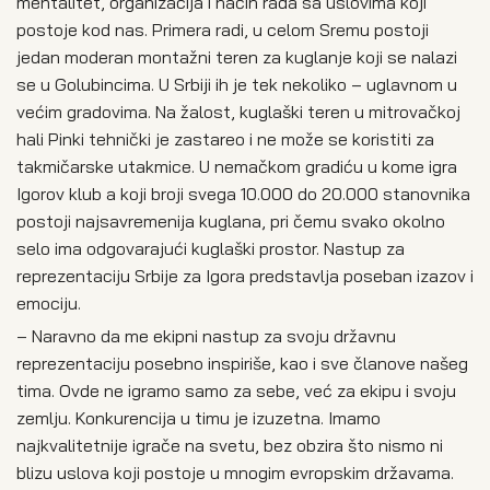
mentalitet, organizacija i način rada sa uslovima koji
postoje kod nas. Primera radi, u celom Sremu postoji
jedan moderan montažni teren za kuglanje koji se nalazi
se u Golubincima. U Srbiji ih je tek nekoliko – uglavnom u
većim gradovima. Na žalost, kuglaški teren u mitrovačkoj
hali Pinki tehnički je zastareo i ne može se koristiti za
takmičarske utakmice. U nemačkom gradiću u kome igra
Igorov klub a koji broji svega 10.000 do 20.000 stanovnika
postoji najsavremenija kuglana, pri čemu svako okolno
selo ima odgovarajući kuglaški prostor. Nastup za
reprezentaciju Srbije za Igora predstavlja poseban izazov i
emociju.
– Naravno da me ekipni nastup za svoju državnu
reprezentaciju posebno inspiriše, kao i sve članove našeg
tima. Ovde ne igramo samo za sebe, već za ekipu i svoju
zemlju. Konkurencija u timu je izuzetna. Imamo
najkvalitetnije igrače na svetu, bez obzira što nismo ni
blizu uslova koji postoje u mnogim evropskim državama.