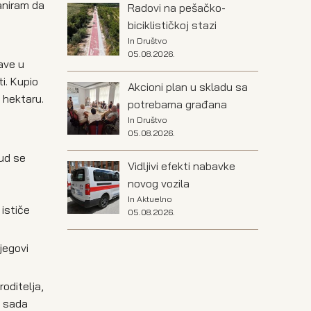
laniram da
Radovi na pešačko-
biciklističkoj stazi
In
Društvo
05.08.2026.
ave u
i. Kupio
Akcioni plan u skladu sa
 hektaru.
potrebama građana
In
Društvo
05.08.2026.
rud se
Vidljivi efekti nabavke
novog vozila
In
Aktuelno
ističe
05.08.2026.
jegovi
roditelja,
i sada