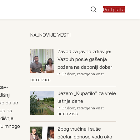
Pretplata
NAJNOVIJE VESTI
Zavod za javno zdravlje:
Vazduh posle gašenja
požara na deponiji dobar
In
Društvo
,
Izdvojena vest
06.08.2026.
kav-
Jezero „Kupatilo“ za vrele
išnji
letnje dane
io da se
In
Društvo
,
Izdvojena vest
ada na
06.08.2026.
odišnje
aju mnogo
Zbog vrućina i suše
pčelari donose vodu oko