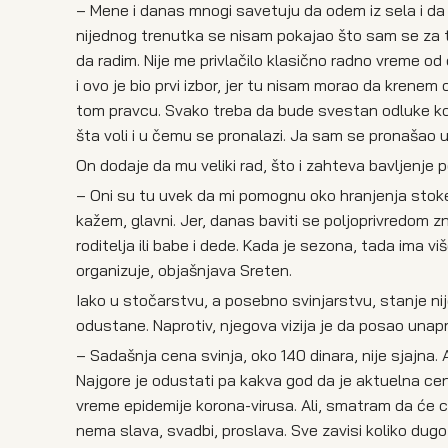
– Mene i danas mnogi savetuju da odem iz sela i da 
nijednog trenutka se nisam pokajao što sam se za to
da radim. Nije me privlačilo klasično radno vreme o
i ovo je bio prvi izbor, jer tu nisam morao da krene
tom pravcu. Svako treba da bude svestan odluke koju 
šta voli i u čemu se pronalazi. Ja sam se pronašao u 
On dodaje da mu veliki rad, što i zahteva bavljenje p
– Oni su tu uvek da mi pomognu oko hranjenja stoke i 
kažem, glavni. Jer, danas baviti se poljoprivredom z
roditelja ili babe i dede. Kada je sezona, tada ima v
organizuje, objašnjava Sreten.
Iako u stočarstvu, a posebno svinjarstvu, stanje nij
odustane. Naprotiv, njegova vizija je da posao unapr
– Sadašnja cena svinja, oko 140 dinara, nije sjajna. 
Najgore je odustati pa kakva god da je aktuelna ce
vreme epidemije korona-virusa. Ali, smatram da će ce
nema slava, svadbi, proslava. Sve zavisi koliko dugo 