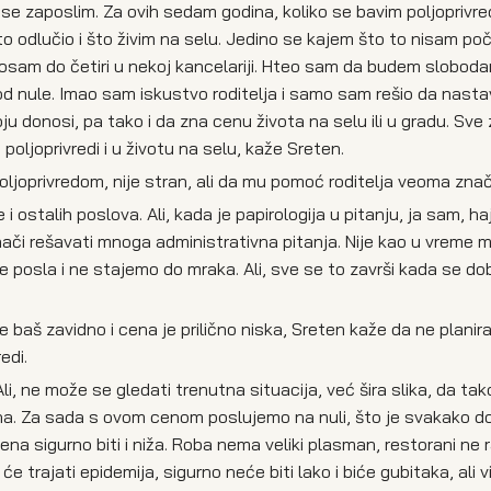
se zaposlim. Za ovih sedam godina, koliko se bavim poljoprivr
 odlučio i što živim na selu. Jedino se kajem što to nisam poč
d osam do četiri u nekoj kancelariji. Hteo sam da budem sloboda
m od nule. Imao sam iskustvo roditelja i samo sam rešio da nasta
donosi, pa tako i da zna cenu života na selu ili u gradu. Sve 
poljoprivredi i u životu na selu, kaže Sreten.
oljoprivredom, nije stran, ali da mu pomoć roditelja veoma znač
ostalih poslova. Ali, kada je papirologija u pitanju, ja sam, ha
nači rešavati mnoga administrativna pitanja. Nije kao u vreme m
iše posla i ne stajemo do mraka. Ali, sve se to završi kada se do
e baš zavidno i cena je prilično niska, Sreten kaže da ne planir
edi.
Ali, ne može se gledati trenutna situacija, već šira slika, da ta
na. Za sada s ovom cenom poslujemo na nuli, što je svakako d
na sigurno biti i niža. Roba nema veliki plasman, restorani ne 
će trajati epidemija, sigurno neće biti lako i biće gubitaka, ali