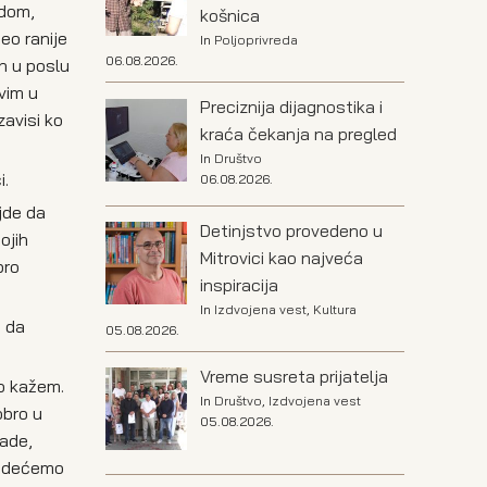
edom,
košnica
eo ranije
In
Poljoprivreda
06.08.2026.
n u poslu
vim u
Preciznija dijagnostika i
zavisi ko
kraća čekanja na pregled
In
Društvo
i.
06.08.2026.
jde da
Detinjstvo provedeno u
ojih
Mitrovici kao najveća
bro
inspiracija
In
Izdvojena vest
,
Kultura
a da
05.08.2026.
Vreme susreta prijatelja
ko kažem.
In
Društvo
,
Izdvojena vest
obro u
05.08.2026.
rade,
 videćemo