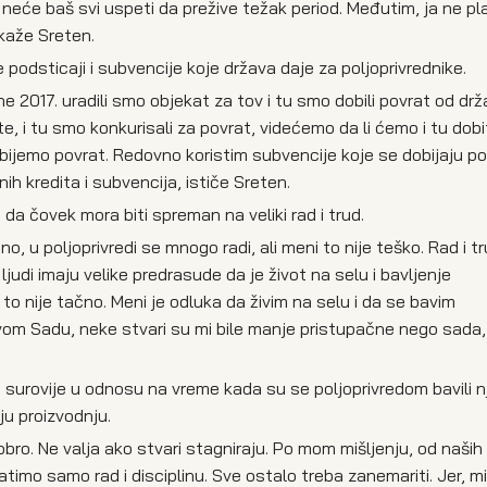
da neće baš svi uspeti da prežive težak period. Međutim, ja ne p
kaže Sreten.
odsticaji i subvencije koje država daje za poljoprivrednike.
e 2017. uradili smo objekat za tov i tu smo dobili povrat od drž
te, i tu smo konkurisali za povrat, videćemo da li ćemo i tu dobit
obijemo povrat. Redovno koristim subvencije koje se dobijaju po
ih kredita i subvencija, ističe Sreten.
 da čovek mora biti spreman na veliki rad i trud.
no, u poljoprivredi se mnogo radi, ali meni to nije teško. Rad i t
judi imaju velike predrasude da je život na selu i bavljenje
to nije tačno. Meni je odluka da živim na selu i da se bavim
om Sadu, neke stvari su mi bile manje pristupačne nego sada, 
o surovije u odnosu na vreme kada su se poljoprivredom bavili n
oju proizvodnju.
obro. Ne valja ako stvari stagniraju. Po mom mišljenju, od naših 
vatimo samo rad i disciplinu. Sve ostalo treba zanemariti. Jer, m