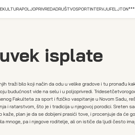
E
KULTURA
POLJOPRIVREDA
DRUŠTVO
SPORT
INTERVJU
FELJTON
***
 uvek isplate
njih traži bilo koji način da odu u velike gradove i tu pronađu ka
voju budućnost vide na selu i u poljoprivredi. Tridesetčetvorogod
enog Fakulteta za sport i fizičko vaspitanje u Novom Sadu, reš
ja i ratarstvom, što je i tradicija u njegovoj porodici. Sreten s
aže, plan je da se dobijeni prasići tove, i procenjuje da će g
 mnoge, pa i njegove roditelje, ali on ističe da ljudi često im