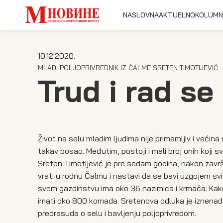
NASLOVNA
AKTUELNO
KOLUMN
10.12.2020.
MLADI POLJOPRIVREDNIK IZ ČALME SRETEN TIMOTIJEVIĆ
Trud i rad se
Život na selu mladim ljudima nije primamljiv i većina 
takav posao. Međutim, postoji i mali broj onih koji s
Sreten Timotijević je pre sedam godina, nakon završ
vrati u rodnu Čalmu i nastavi da se bavi uzgojem svin
svom gazdinstvu ima oko 36 nazimica i krmača. Kako k
imati oko 800 komada. Sretenova odluka je iznenadila
predrasuda o selu i bavljenju poljoprivredom.