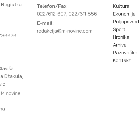
 Registra
Telefon/Fax:
Kultura
022/612-607, 022/611-556
Ekonomija
Poljoprivre
E-mail:
Sport
redakcija@m-novine.com
736626
Hronika
Arhiva
Pazovačke 
Kontakt
laviša
ja Džakula,
vić
 M novine
ana