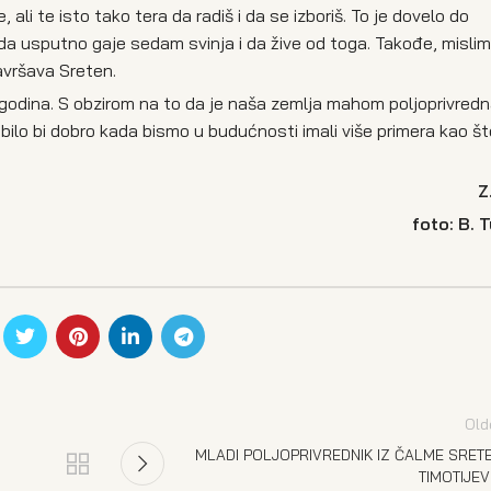
ali te isto tako tera da radiš i da se izboriš. To je dovelo do
da usputno gaje sedam svinja i da žive od toga. Takođe, mislim 
avršava Sreten.
0 godina. S obzirom na to da je naša zemlja mahom poljoprivred
 bilo bi dobro kada bismo u budućnosti imali više primera kao št
Z
foto
:
B
.
T
Old
MLADI POLJOPRIVREDNIK IZ ČALME SRET
TIMOTIJEV