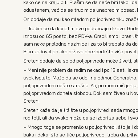
kako će na kraju biti. Plašim se da neće biti lako i 
odustanem, već da se trudim da unapredim posao, 
On dodaje da mu kao mladom poljoprivredniku znače p
– Trudim se da koristim sve podsticaje države. Godin
iznosu od 65 posto, bez PDV-a. Gradili smo i prasiliš
sam neke priplodne nazimice i za to bi trebalo da d
Biću zadovoljan ako država obezbedi što više povoljn
Sreten dodaje da se od poljoprivrede može živeti, ali
– Meni nije problem da radim nekad i po 18 sati. Iskre
uvek isplate. Može da se ode i na odmor. Generalno, l
poljoprivredom nešto strašno. Ali, po mom mišljenju, 
poljoprivredom donela slobodu. Dok sam živeo u Nov
Sreten.
Sreten kaže da je tržište u poljoprivredi sada mnog
roditelji, ali da svako može da se izbori za sebe i sv
– Mnogo toga se promenilo u poljoprivredi, što je i d
baka i deka, što se tiče poljoprivrede, treba da prih