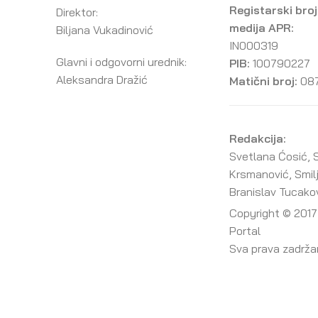
Registarski broj
Direktor:
medija APR:
Biljana Vukadinović
IN000319
Glavni i odgovorni urednik:
PIB:
100790227
Aleksandra Dražić
Matični broj:
08
Redakcija:
Svetlana Ćosić, S
Krsmanović, Smil
Branislav Tucako
Copyright © 2017
Portal
Sva prava zadrž