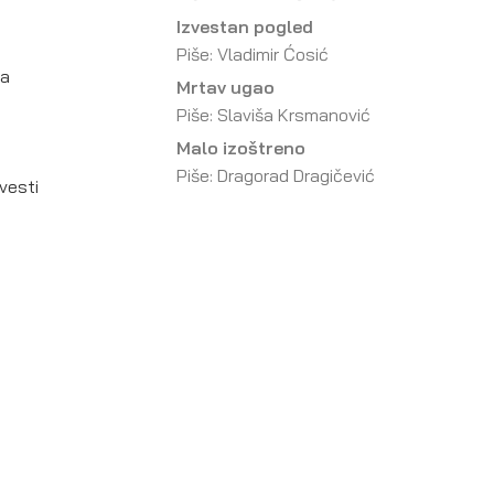
Izvestan pogled
Piše: Vladimir Ćosić
da
Mrtav ugao
Piše: Slaviša Krsmanović
Malo izoštreno
Piše: Dragorad Dragičević
vesti