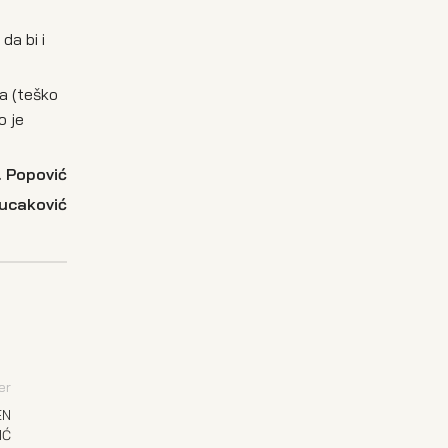
da bi i
na (teško
o je
.
Popović
ucaković
er
EN
IĆ