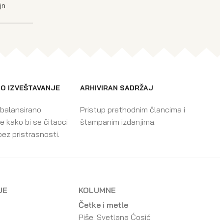
jn
O IZVEŠTAVANJE
ARHIVIRAN SADRŽAJ
 balansirano
Pristup prethodnim člancima i
e kako bi se čitaoci
štampanim izdanjima.
bez pristrasnosti.
JE
KOLUMNE
Četke i metle
Piše: Svetlana Ćosić