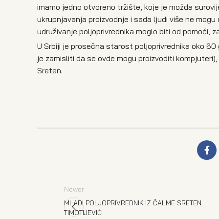
imamo jedno otvoreno tržište, koje je možda surovije, 
ukrupnjavanja proizvodnje i sada ljudi više ne mogu 
udruživanje poljoprivrednika moglo biti od pomoći, z
U Srbiji je prosečna starost poljoprivrednika oko 6
je zamisliti da se ovde mogu proizvoditi kompjuteri),
Sreten.
Newer
MLADI POLJOPRIVREDNIK IZ ČALME SRETEN
TIMOTIJEVIĆ