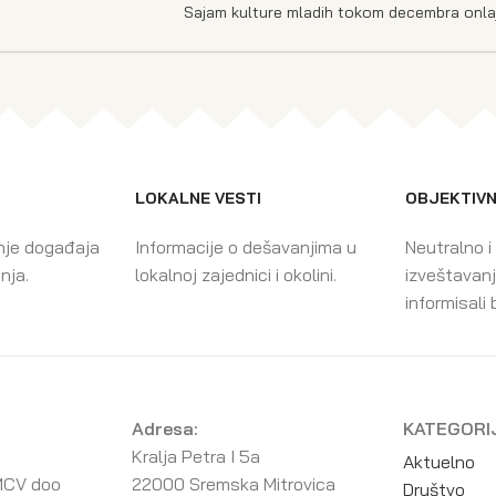
Sajam kulture mladih tokom decembra onla
LOKALNE VESTI
OBJEKTIVN
nje događaja
Informacije o dešavanjima u
Neutralno i
enja.
lokalnoj zajednici i okolini.
izveštavanj
informisali 
Adresa:
KATEGORI
Kralja Petra I 5a
Aktuelno
MCV doo
22000 Sremska Mitrovica
Društvo