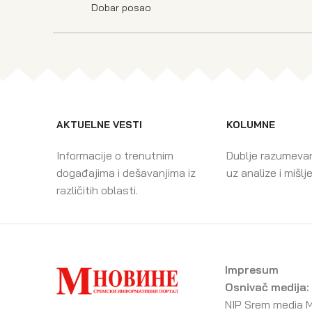
Dobar posao
AKTUELNE VESTI
KOLUMNE
Informacije o trenutnim
Dublje razumeva
događajima i dešavanjima iz
uz analize i mišlj
različitih oblasti.
Impresum
Osnivač medija:
NIP Srem media 