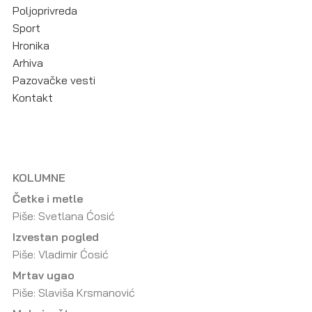
Poljoprivreda
Sport
Hronika
Arhiva
Pazovačke vesti
Kontakt
KOLUMNE
Četke i metle
Piše: Svetlana Ćosić
Izvestan pogled
Piše: Vladimir Ćosić
Mrtav ugao
Piše: Slaviša Krsmanović