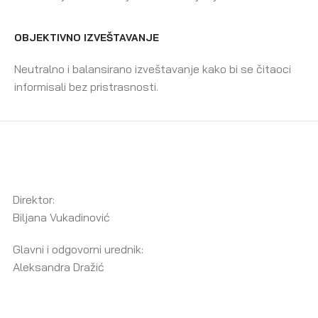
OBJEKTIVNO IZVEŠTAVANJE
Neutralno i balansirano izveštavanje kako bi se čitaoci
informisali bez pristrasnosti.
Direktor:
Biljana Vukadinović
Glavni i odgovorni urednik:
Aleksandra Dražić