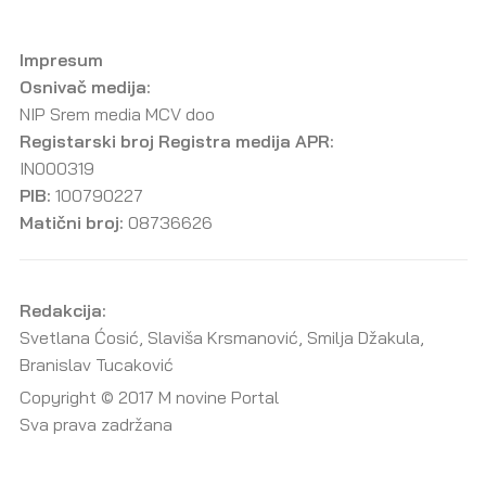
Impresum
Osnivač medija:
NIP Srem media MCV doo
Registarski broj Registra medija APR:
IN000319
PIB:
100790227
Matični broj:
08736626
Redakcija:
Svetlana Ćosić, Slaviša Krsmanović, Smilja Džakula,
Branislav Tucaković
Copyright © 2017 M novine Portal
Sva prava zadržana