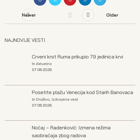
Newer
Older
NAJNOVIJE VESTI
Crveni krst Ruma prikupio 79 jedinica krvi
In
Aktuelno
07.08.2026.
Posetite plažu Venecija kod Starih Banovaca
In
Društvo
,
Izdvojena vest
07.08.2026.
Noćaj – Radenković: Izmena režima
saobraćaja zbog radova