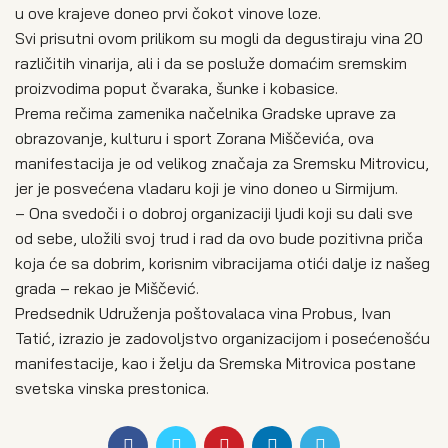
u ove krajeve doneo prvi čokot vinove loze.
Svi prisutni ovom prilikom su mogli da degustiraju vina 20
različitih vinarija, ali i da se posluže domaćim sremskim
proizvodima poput čvaraka, šunke i kobasice.
Prema rečima zamenika načelnika Gradske uprave za
obrazovanje, kulturu i sport Zorana Miščevića, ova
manifestacija je od velikog značaja za Sremsku Mitrovicu,
jer je posvećena vladaru koji je vino doneo u Sirmijum.
– Ona svedoči i o dobroj organizaciji ljudi koji su dali sve
od sebe, uložili svoj trud i rad da ovo bude pozitivna priča
koja će sa dobrim, korisnim vibracijama otići dalje iz našeg
grada – rekao je Miščević.
Predsednik Udruženja poštovalaca vina Probus, Ivan
Tatić, izrazio je zadovoljstvo organizacijom i posećenošću
manifestacije, kao i želju da Sremska Mitrovica postane
svetska vinska prestonica.