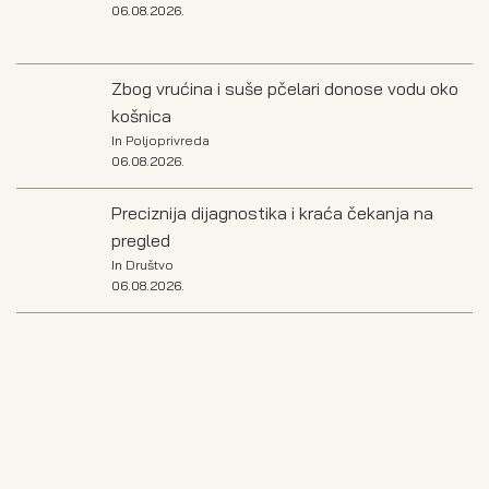
06.08.2026.
Zbog vrućina i suše pčelari donose vodu oko
košnica
In
Poljoprivreda
06.08.2026.
Preciznija dijagnostika i kraća čekanja na
pregled
In
Društvo
06.08.2026.