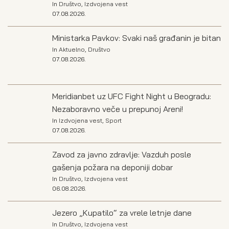
In
Društvo
,
Izdvojena vest
07.08.2026.
Ministarka Pavkov: Svaki naš građanin je bitan
In
Aktuelno
,
Društvo
07.08.2026.
Meridianbet uz UFC Fight Night u Beogradu:
Nezaboravno veče u prepunoj Areni!
In
Izdvojena vest
,
Sport
07.08.2026.
Zavod za javno zdravlje: Vazduh posle
gašenja požara na deponiji dobar
In
Društvo
,
Izdvojena vest
06.08.2026.
Jezero „Kupatilo“ za vrele letnje dane
In
Društvo
,
Izdvojena vest