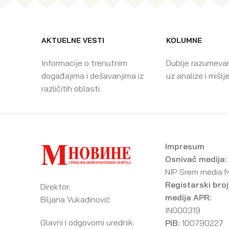
AKTUELNE VESTI
KOLUMNE
Informacije o trenutnim
Dublje razumeva
događajima i dešavanjima iz
uz analize i mišlj
različitih oblasti.
Impresum
Osnivač medija:
NIP Srem media 
Registarski broj
Direktor:
medija APR:
Biljana Vukadinović
IN000319
Glavni i odgovorni urednik:
PIB:
100790227