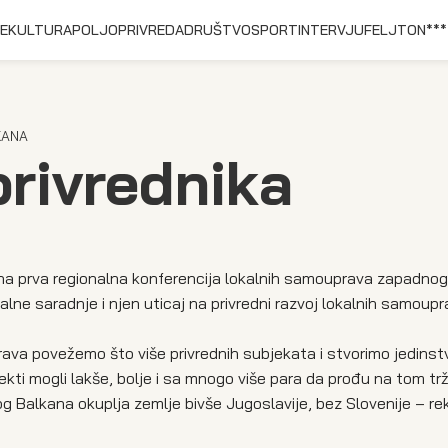
E
KULTURA
POLJOPRIVREDA
DRUŠTVO
SPORT
INTERVJU
FELJTON
***
KANA
privrednika
ana prva regionalna konferencija lokalnih samouprava zapadnog
nalne saradnje i njen uticaj na privredni razvoj lokalnih samoupr
rava povežemo što više privrednih subjekata i stvorimo jedins
ekti mogli lakše, bolje i sa mnogo više para da prođu na tom trž
g Balkana okuplja zemlje bivše Jugoslavije, bez Slovenije – re