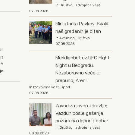
In
Društvo
,
Izdvojena vest
07.08.2026.
Ministarka Pavkov: Svaki
naš građanin je bitan
In
Aktuelno
,
Društvo
07.08.2026.
er
Meridianbet uz UFC Fight
OG
NA
Night u Beogradu:
je
Nezaboravno veče u
prepunoj Areni!
In
Izdvojena vest
,
Sport
07.08.2026.
Zavod za javno zdravlje:
Vazduh posle gašenja
požara na deponiji dobar
In
Društvo
,
Izdvojena vest
06.08.2026.