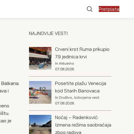
Pretplata
NAJNOVIJE VESTI
Crveni krst Ruma prikupio
79 jedinica krvi
In
Aktuelno
07.08.2026.
Posetite plažu Venecija
 Balkana.
kod Starih Banovaca
ava i
In
Društvo
,
Izdvojena vest
07.08.2026.
tveno
ištu.
Noćaj – Radenković:
kao je
Izmena režima saobraćaja
zbog radova