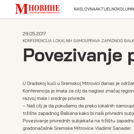
NASLOVNA
AKTUELNO
KOLUMN
29.05.2017.
KONFERENCIJA LOKALNIH SAMOUPRAVA ZAPADNOG BAL
Povezivanje 
U Gradskoj kući u Sremskoj Mitrovici danas je održ
Konferencija je imala za cilj da naglasi značaj regio
razvoj male i srednje privrede.
– Naš cilj je da pokušamo da preko lokalnih samoup
tržište zapadnog Balkana kako bi naši privredni subj
Povezivanje privrednih subjekata na tržištu zapadno
gradonačelnik Sremske Mitrovice Vladimir Sanader.