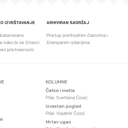
O IZVEŠTAVANJE
ARHIVIRAN SADRŽAJ
 balansirano
Pristup prethodnim člancima i
e kako bi se čitaoci
štampanim izdanjima.
bez pristrasnosti.
JE
KOLUMNE
Četke i metle
Piše: Svetlana Ćosić
Izvestan pogled
Piše: Vladimir Ćosić
da
Mrtav ugao