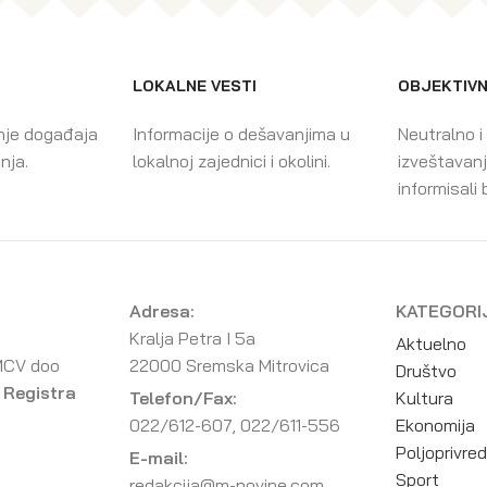
LOKALNE VESTI
OBJEKTIVN
nje događaja
Informacije o dešavanjima u
Neutralno i
enja.
lokalnoj zajednici i okolini.
izveštavanj
informisali 
Adresa:
KATEGORI
Kralja Petra I 5a
Aktuelno
MCV doo
22000 Sremska Mitrovica
Društvo
 Registra
Telefon/Fax:
Kultura
022/612-607, 022/611-556
Ekonomija
Poljoprivre
E-mail:
Sport
redakcija@m-novine.com