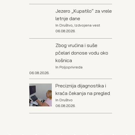
Jezero „Kupatilo“ za vrele
letnje dane
In
Društvo
,
Izdvojena vest
06.08.2026.
Zbog vrućina i suše
pčelari donose vodu oko
košnica
In
Poljoprivreda
06.08.2026.
Preciznija dijagnostika i
kraća čekanja na pregled
In
Društvo
06.08.2026.