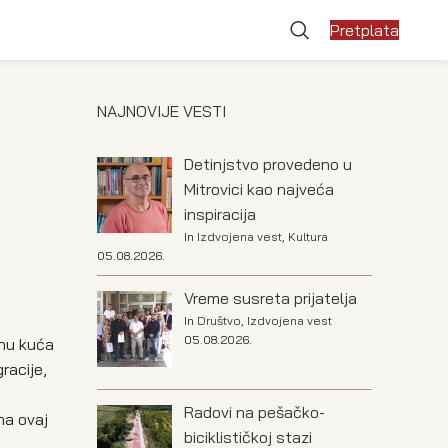
Pretplata
NAJNOVIJE VESTI
Detinjstvo provedeno u
Mitrovici kao najveća
inspiracija
In
Izdvojena vest
,
Kultura
05.08.2026.
Vreme susreta prijatelja
In
Društvo
,
Izdvojena vest
05.08.2026.
inu kuća
racije,
Radovi na pešačko-
na ovaj
biciklističkoj stazi