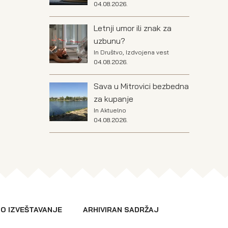
04.08.2026.
Letnji umor ili znak za
uzbunu?
In
Društvo
,
Izdvojena vest
04.08.2026.
Sava u Mitrovici bezbedna
za kupanje
In
Aktuelno
04.08.2026.
O IZVEŠTAVANJE
ARHIVIRAN SADRŽAJ