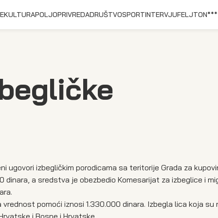
E
KULTURA
POLJOPRIVREDA
DRUŠTVO
SPORT
INTERVJU
FELJTON
***
zbegličke
ni ugovori izbegličkim porodicama sa teritorije Grada za kupov
0 dinara, a sredstva je obezbedio Komesarijat za izbeglice i mig
ara.
a vrednost pomoći iznosi 1.330.000 dinara. Izbegla lica koja su 
 Hrvatske i Bosne i Hrvatske.