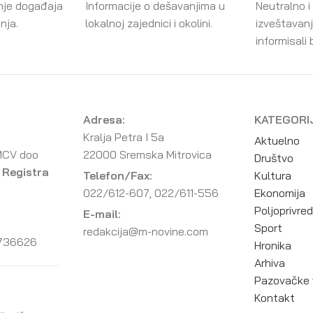
nje događaja
Informacije o dešavanjima u
Neutralno i
enja.
lokalnoj zajednici i okolini.
izveštavanj
informisali 
Adresa:
KATEGORI
Kralja Petra I 5a
Aktuelno
MCV doo
22000 Sremska Mitrovica
Društvo
 Registra
Telefon/Fax:
Kultura
022/612-607, 022/611-556
Ekonomija
Poljoprivre
E-mail:
Sport
redakcija@m-novine.com
736626
Hronika
Arhiva
Pazovačke 
Kontakt