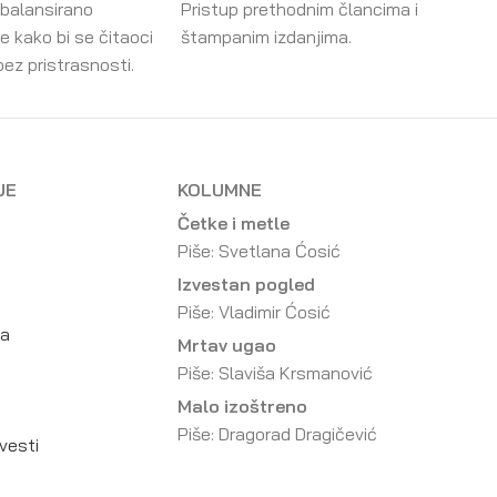
 balansirano
Pristup prethodnim člancima i
e kako bi se čitaoci
štampanim izdanjima.
bez pristrasnosti.
JE
KOLUMNE
Četke i metle
Piše: Svetlana Ćosić
Izvestan pogled
Piše: Vladimir Ćosić
da
Mrtav ugao
Piše: Slaviša Krsmanović
Malo izoštreno
Piše: Dragorad Dragičević
vesti