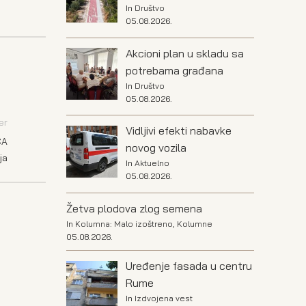
In
Društvo
05.08.2026.
Akcioni plan u skladu sa
potrebama građana
In
Društvo
05.08.2026.
er
Vidljivi efekti nabavke
CA
novog vozila
ja
In
Aktuelno
05.08.2026.
Žetva plodova zlog semena
In
Kolumna: Malo izoštreno
,
Kolumne
05.08.2026.
Uređenje fasada u centru
Rume
In
Izdvojena vest