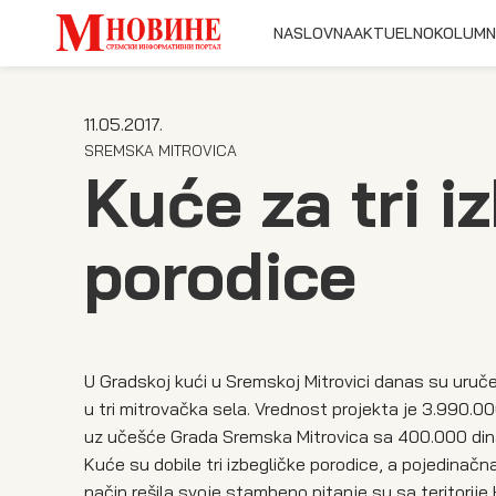
NASLOVNA
AKTUELNO
KOLUMN
11.05.2017.
SREMSKA MITROVICA
Kuće za tri i
porodice
U Gradskoj kući u Sremskoj Mitrovici danas su uruče
u tri mitrovačka sela. Vrednost projekta je 3.990.00
uz učešće Grada Sremska Mitrovica sa 400.000 din
Kuće su dobile tri izbegličke porodice, a pojedinačn
način rešila svoje stambeno pitanje su sa teritorije