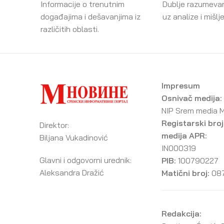
Informacije o trenutnim
Dublje razumeva
događajima i dešavanjima iz
uz analize i mišlj
različitih oblasti.
Impresum
Osnivač medija:
NIP Srem media 
Registarski broj
Direktor:
medija APR:
Biljana Vukadinović
IN000319
Glavni i odgovorni urednik:
PIB:
100790227
Aleksandra Dražić
Matični broj:
08
Redakcija: