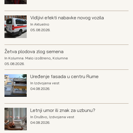
Vidljivi efekti nabavke novog vozila
In
Aktuelno
05.08.2026.
Žetva plodova zlog semena
In
Kolumna: Malo izoštreno
,
Kolumne
05.08.2026.
Uređenje fasada u centru Rume
In
Izdvojena vest
04.08.2026.
Letnji umor ili znak za uzbunu?
In
Društvo
,
Izdvojena vest
04.08.2026.