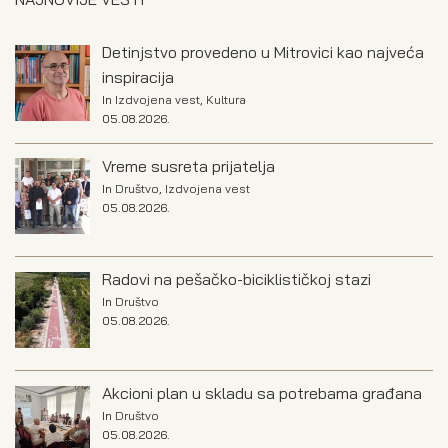
Detinjstvo provedeno u Mitrovici kao najveća
inspiracija
In
Izdvojena vest
,
Kultura
05.08.2026.
Vreme susreta prijatelja
In
Društvo
,
Izdvojena vest
05.08.2026.
Radovi na pešačko-biciklističkoj stazi
In
Društvo
05.08.2026.
Akcioni plan u skladu sa potrebama građana
In
Društvo
05.08.2026.