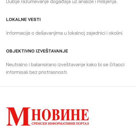
Dublje razumevanje događaja uz analize i mišljenja.
LOKALNE VESTI
Informacije o dešavanjima u lokalnoj zajednici i okolini.
OBJEKTIVNO IZVEŠTAVANJE
Neutralno i balansirano izveštavanje kako bi se čitaoci
informisali bez pristrasnosti.