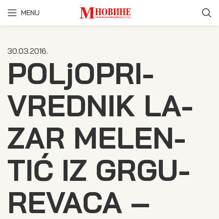
MENU
30.03.2016.
PO­LjO­PRI­
VRED­NIK LA­
ZAR ME­LEN­
TIĆ IZ GR­GU­
RE­VA­CA –