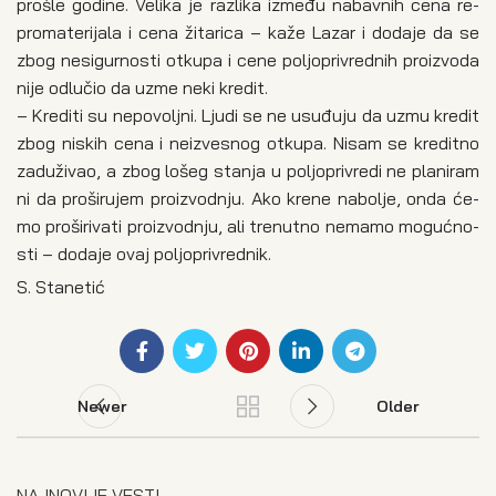
pro­šle go­di­ne. Ve­li­ka je raz­li­ka iz­me­đu na­bav­nih ce­na re­
pro­ma­te­ri­ja­la i ce­na ži­ta­ri­ca – ka­že La­zar i do­da­je da se
zbog ne­si­gur­no­sti ot­ku­pa i ce­ne po­ljo­pri­vred­nih pro­iz­vo­da
ni­je od­lu­čio da uzme ne­ki kre­dit.
– Kre­di­ti su ne­po­volj­ni. Lju­di se ne usu­đu­ju da uzmu kre­dit
zbog ni­skih ce­na i ne­iz­ve­snog ot­ku­pa. Ni­sam se kre­dit­no
za­du­ži­vao, a zbog lo­šeg sta­nja u po­ljo­pri­vre­di ne pla­ni­ram
ni da pro­ši­ru­jem pro­iz­vod­nju. Ako kre­ne na­bo­lje, on­da će­
mo pro­ši­ri­va­ti pro­iz­vod­nju, ali tre­nut­no ne­ma­mo mo­guć­no­
sti – do­da­je ovaj po­ljo­pri­vred­nik.
S. Sta­ne­tić
Newer
Older
NAJNOVIJE VESTI