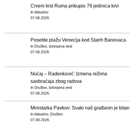
Crveni krst Ruma prikupio 79 jedinica krvi
In
Aktuelno
07.08.2026.
Posetite plažu Venecija kod Starih Banovaca
In
Društvo
,
Izdvojena vest
07.08.2026.
Noćaj – Radenković: Izmena režima
saobraćaja zbog radova
In
Društvo
,
Izdvojena vest
07.08.2026.
Ministarka Pavkov: Svaki naš građanin je bitan
In
Aktuelno
,
Društvo
07.08.2026.