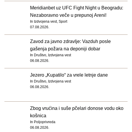
Meridianbet uz UFC Fight Night u Beogradu:
Nezaboravno veče u prepunoj Areni!
In
Izdvojena vest
,
Sport
07.08.2026.
Zavod za javno zdravlje: Vazduh posle
gašenja požara na deponiji dobar
In
Društvo
,
Izdvojena vest
06.08.2026.
Jezero „Kupatilo“ za vrele letnje dane
In
Društvo
,
Izdvojena vest
06.08.2026.
Zbog vrućina i suše pčelari donose vodu oko
košnica
In
Poljoprivreda
06.08.2026.