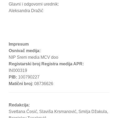
Glavni i odgovorni urednik:
Aleksandra Dražić
Impresum
Osnivač medija:
NIP Srem media MCV doo
Registarski broj Registra medija APR:
IN000319
PIB:
100790227
Matični broj:
08736626
Redakcija:
Svetlana Ćosić, Slaviša Krsmanović, Smilja Džakula,