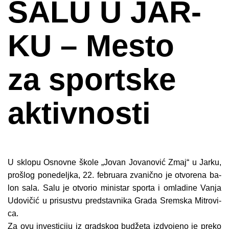
SA­LU U JAR­
KU – Me­sto
za sport­ske
ak­tiv­no­sti
U sklo­pu Osnov­ne ško­le „Jo­van Jo­va­no­vić Zmaj“ u Jar­ku,
pro­šlog po­ne­delj­ka, 22. fe­bru­a­ra zva­nič­no je otvo­re­na ba­
lon sa­la. Sa­lu je otvo­rio mi­ni­star spor­ta i omla­di­ne Va­nja
Udo­vi­čić u pri­su­stvu pred­stav­ni­ka Gra­da Srem­ska Mi­tro­vi­
ca.
Za ovu in­ve­sti­ci­ju iz grad­skog bu­dže­ta iz­dvo­je­no je pre­ko