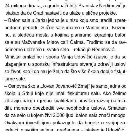
24 mi­li­o­na di­na­ra, a gra­do­na­čel­nik Bra­ni­slav Ne­di­mo­vić je
is­ta­kao da će Grad na­sta­vi­ti da ula­že u slič­ne pro­jek­te.
– Ba­lon sa­la u Ja­r­ku jed­na je u ni­zu ko­ju smo ura­di­li u pret­
hod­nom pe­ri­o­du. Slič­ne sa­le ima­mo u Mar­tin­ci­ma i Ku­zmi­
nu, a sle­de­ća me­sta u ko­ji­ma pla­ni­ra­mo iz­grad­nju ba­lon
sa­le su Ma­čvan­ska Mi­tro­vi­ca i Čal­ma. Tru­di­mo se da rav­
no­mer­no ula­že­mo u sva­ko se­lo – re­kao je Ne­di­mo­vić.
Mi­ni­star omla­di­ne i spor­ta Va­nja Udo­vi­čić iz­ja­vio je da se
ula­ga­njem u sport­sku in­fra­struk­tu­ru stva­ra­ju zdra­vi­ji uslo­vi
za ži­vot, kao i da mu je že­lja da što vi­še ško­la do­bi­je fi­skul­
tur­ne sa­le.
– Osnov­na ško­la „Jo­van Jo­va­no­vić Zmaj“ je sa­mo jed­na od
ško­la u Sr­bi­ji ko­je ni­je ima­li fi­skul­tur­nu sa­lu. Ako že­li­mo
zdra­vi­ju na­ci­ju i je­dan kva­li­te­tan i pra­vi­lan raz­voj naj­mla­
đih, mo­ra­mo obez­be­di­ti sve neo­p­hod­ne uslo­ve. Sma­tram
da za se­lo u ko­jem ži­vi 2.000 lju­di ba­lon sa­la zna­či mno­go.
Ova­kvom in­ve­sti­ci­jom po­ka­zu­je­te da bri­ne­te o svo­joj za­
jed­ni­ci, o svo­jim se­li­ma i gra­đa­ni­ma – is­ta­kao je Udo­vi­čić i