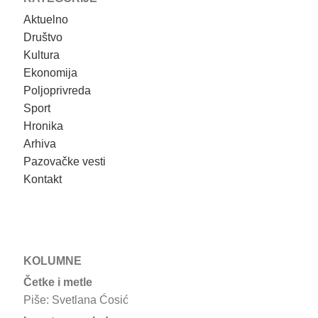
Aktuelno
Društvo
Kultura
Ekonomija
Poljoprivreda
Sport
Hronika
Arhiva
Pazovačke vesti
Kontakt
KOLUMNE
Četke i metle
Piše: Svetlana Ćosić