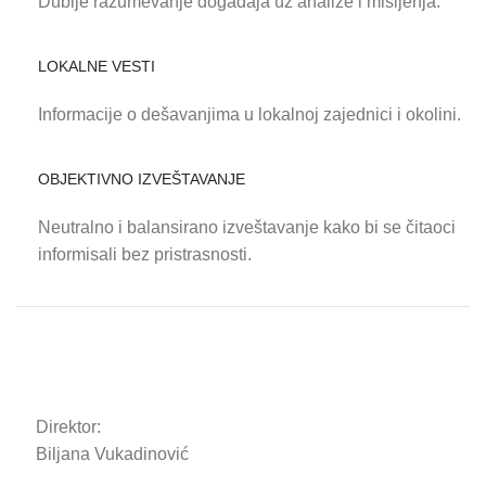
Dublje razumevanje događaja uz analize i mišljenja.
LOKALNE VESTI
Informacije o dešavanjima u lokalnoj zajednici i okolini.
OBJEKTIVNO IZVEŠTAVANJE
Neutralno i balansirano izveštavanje kako bi se čitaoci
informisali bez pristrasnosti.
Direktor:
Biljana Vukadinović