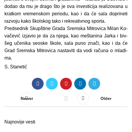
do­dao da mu je dra­go što je ova in­ve­sti­ci­ja re­a­li­zo­va­na u
krat­kom vre­men­skom pe­ri­o­du, kao i da će sa­la do­pri­ne­ti
raz­vo­ju ka­ko škol­skog ta­ko i re­kre­a­tiv­nog spor­ta.
Pred­sed­nik Skup­šti­ne Gra­da Srem­ska Mi­tro­vi­ca Mi­lan Ko­
va­če­vić iz­ja­vio je da za nje­ga, kao me­šta­ni­na Jar­ka i biv­
šeg uče­ni­ka se­o­ske ško­le, sa­la pu­no zna­či, kao i da će
Grad Srem­ska Mi­tro­vi­ca nastaviti da vodi ra­ču­na o mla­di­
ma.
S. Sta­ne­tić
Newer
Older
Najnovije vesti