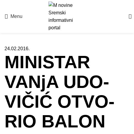
Menu
24.02.2016.
MI­NI­STAR
VA­NjA UDO­
VI­ČIĆ OTVO­
RIO BA­LON